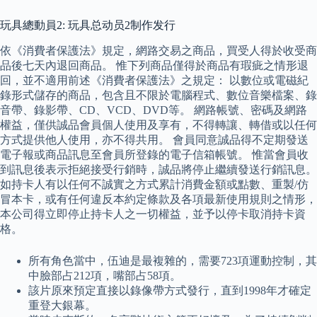
玩具總動員2: 玩具总动员2制作发行
依《消費者保護法》規定，網路交易之商品，買受人得於收受商
品後七天內退回商品。 惟下列商品僅得於商品有瑕疵之情形退
回，並不適用前述《消費者保護法》之規定： 以數位或電磁紀
錄形式儲存的商品，包含且不限於電腦程式、數位音樂檔案、錄
音帶、錄影帶、CD、VCD、DVD等。 網路帳號、密碼及網路
權益，僅供誠品會員個人使用及享有，不得轉讓、轉借或以任何
方式提供他人使用，亦不得共用。 會員同意誠品得不定期發送
電子報或商品訊息至會員所登錄的電子信箱帳號。 惟當會員收
到訊息後表示拒絕接受行銷時，誠品將停止繼續發送行銷訊息。
如持卡人有以任何不誠實之方式累計消費金額或點數、重製/仿
冒本卡，或有任何違反本約定條款及各項最新使用規則之情形，
本公司得立即停止持卡人之一切權益，並予以停卡取消持卡資
格。
所有角色當中，伍迪是最複雜的，需要723項運動控制，其
中臉部占212項，嘴部占58項。
該片原來預定直接以錄像帶方式發行，直到1998年才確定
重登大銀幕。