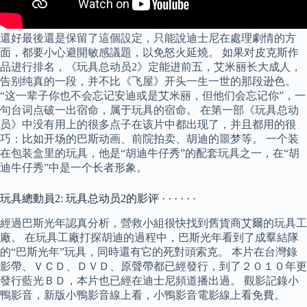
還好最後還是保留了這個設定，只能說迪士尼在處理劇情的方
面，都要小心避開敏感議題，以免怒火延燒。 如果对皮克斯作
品进行排名，《玩具总动员2》定能进前五，艾米丽长大成人，
告别纯真的一段，并不比《飞屋》开头一生一世的那段逊色。
“这一辈子你也不会忘记安迪或是艾米丽，但他们会忘记你”，一
句台词点破一出宿命，属于玩具的宿命。 在第一部《玩具总动
员》中没有用上的很多点子在该片中都出现了，并且都用的很
巧：比如开场的巴斯动画、前院拍卖、胡迪的噩梦等。 一个装
在包装盒里的玩具，他是“胡迪牛仔秀”的配套玩具之一，在“胡
迪牛仔秀”中是一个长者形象。
玩具總動員2: 玩具总动员2的影评 · · · · · ·
經過巴斯光年認真分析，營救小組很快找到舊貨商艾爾的玩具工
廠。 在玩具工廠打探胡迪的過程中，巴斯光年看到了成羣結隊
的“巴斯光年”玩具，同時還有它的死對頭索克。 本片在台灣錄
影帶、ＶＣＤ、ＤＶＤ、原聲帶都已經發行，到了２０１０年更
發行藍光ＢＤ，本片也已經在迪士尼頻道播出過。 觀影記錄小
鴨影音，新版小鴨影音線上看，小鴨影音電影線上看免費。