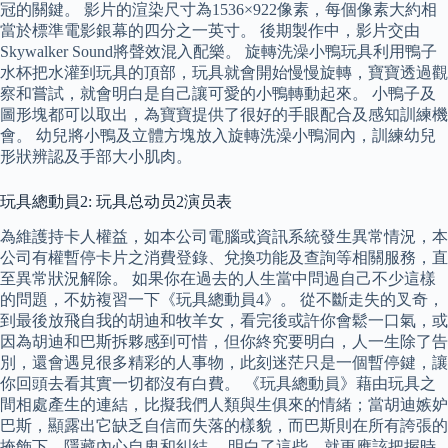
冠的關鍵。 影片的渲染尺寸為1536×922像素，每個像素大約相
當於標準電影銀幕的四分之一英寸。 後期製作中，影片交由
Skywalker Sound將聲效混入配樂。 旋轉洗澡小鴨玩具利用鴨子
水杯把水灌到玩具的頂部，玩具就會開始慢慢旋轉，寶寶透過觀
察和嘗試，就會明白是自己讓可愛的小鴨轉動起來。 小鴨子及
圖形塊都可以取出，為寶寶提供了很好的手眼配合及感知訓練機
會。 幼兒將小鴨及立體方塊放入旋轉洗澡小鴨洞內，訓練幼兒
形狀辨認及手部大小肌肉。
玩具總動員2: 玩具总动员2演员表
為維護持卡人權益，如本公司電腦或資訊系統發生異常情況，本
公司有權暫停卡片之消費登錄、兌換功能及查詢等相關服務，直
至異常狀況解除。 如果你在過去的人生當中問過自己不少這樣
的問題，不妨複習一下《玩具總動員4》。 從不斷走失的叉奇，
到最後放飛自我的胡迪和牧羊女，看完後或許你會鬆一口氣，或
因為胡迪和巴斯拆夥感到可惜，但你終究要明白，人一生除了告
別，還會遇見很多精彩的人事物，此刻迷茫只是一個暫停鍵，讓
你回頭去看其實一切都沒有白費。 《玩具總動員》藉由玩具之
間相處產生的連結，比擬我們人類與生俱來的情緒；當胡迪嫉妒
巴斯，顯露出它缺乏自信而失落的樣貌，而巴斯則在所有誇張的
掩飾下，隱藏內心自卑和糾結。 明白了這些，就更應該把握時