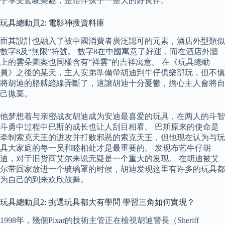
子享受駕駛樂趣，是陪伴孩子一整天的好良伴。
玩具總動員2: 電影神搜資料庫
而其設計也融入了被中國消費者廣泛認可的元素，酒店外型類似
數字8及“無限”符號。 數字8在中國寓意了好運，而在酒店外牆
上的雲朵圖案也同樣含有“祥雲”的吉祥寓意。 在《玩具總動
員》之後的某天，主人安弟準備帶胡迪到牛仔俱樂部玩，但不慎
將胡迪的胳膊縫線弄斷了，這讓胡迪十分憂鬱，擔心主人會將自
己拋棄。
他梦想着与亲密战友胡迪成为安迪最喜爱的玩具，在两人的斗智
斗勇中过程中巴斯的成长也让人刮目相看。 巴斯原来的使命是
牵制索克天王的进攻并打败邪恶的索克天王，但他现在认为与玩
具大家庭的每一员和睦相处才是最重要的。 发现布艺牛仔胡
迪，对于旧货商艾尔来说无疑是一个重大的发现。 在胡迪被艾
尔带回家放进一个玻璃罩的时候，胡迪发现这里有许多的玩具都
为自己的到来欢欣鼓舞。
玩具總動員2: 挑選玩具都大有學問 學習三角如何實現？
1998年，幾個Pixar的技術主管正在檢視胡迪警長（Sheriff