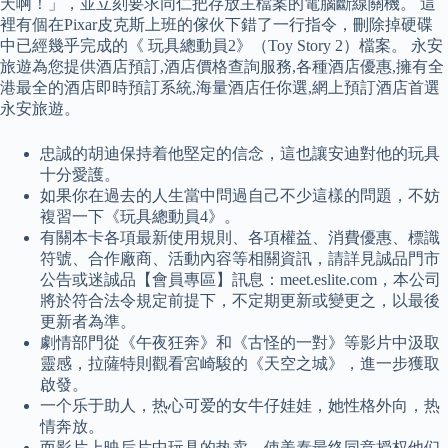
天啊！」，並立刻要求同仁把存放主檔案的電腦斷線關機。 這
裡有個在Pixar皮克斯上班的傢伙下錯了一行指令，刪除掉硬碟
中已經幾乎完成的《 玩具總動員2》（Toy Story 2）檔案。 永安
旅遊為您提供酒店預訂,酒店價格查詢服務,各種酒店優惠,擁有全
港最全的酒店即時預訂系統,海量酒店任你選,網上預訂酒店首選
永安旅遊。
忠誠的胡迪保持着他堅定的信念，這也讓安迪對他的玩具
十分愛護。
如果你在過去的人生當中問過自己不少這樣的問題，不妨
複習一下《玩具總動員4》。
有關本卡各項最新使用規則、各項權益、消費優惠、標識
符號、合作廠商、活動內容等相關資訊，請詳見誠品門市
公告或迷誠品【會員專區】訊息：meet.eslite.com，本公司
將於符合法令規定前提下，不定期更新或變更之，以最後
更新者為準。
劇情部門從《午夜狂奔》和《古怪的一對》等影片中汲取
靈感，拉薩特則觀看宮崎駿的《天空之城》，進一步獲取
啟發。
一个乐于助人，热心可爱的女牛仔娃娃，她性格外向，热
情奔放。
而影片上映后片中玩具的热卖，使美泰最终同意授权他们