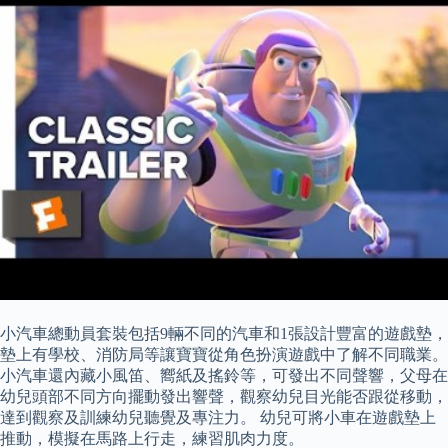
小汽車總動員套裝包括9輛不同的汽車和1張設計豐富的遊戲墊，
墊上有學校、消防局等讓寶寶從角色扮演遊戲中了解不同職業。
小汽車還內藏小風笛、嚮紙及搖鈴等，可發出不同聲響，父母在
幼兒頭部不同方向擺動發出響聲，觀察幼兒目光能否跟從移動，
達到觀察及訓練幼兒聽覺及專注力。 幼兒可將小車在遊戲墊上
推動，模擬在馬路上行走，練習肌肉力度。