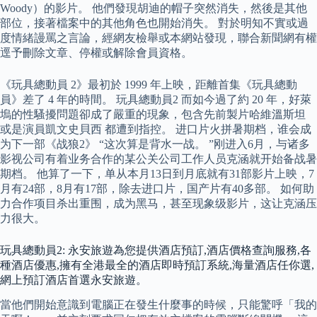
Woody）的影片。 他們發現胡迪的帽子突然消失，然後是其他
部位，接著檔案中的其他角色也開始消失。 對於明知不實或過
度情緒謾罵之言論，經網友檢舉或本網站發現，聯合新聞網有權
逕予刪除文章、停權或解除會員資格。
《玩具總動員 2》最初於 1999 年上映，距離首集《玩具總動
員》差了 4 年的時間。 玩具總動員2 而如今過了約 20 年，好萊
塢的性騷擾問題卻成了嚴重的現象，包含先前製片哈維溫斯坦
或是演員凱文史貝西 都遭到指控。 进口片火拼暑期档，谁会成
为下一部《战狼2》 “这次算是背水一战。 ”刚进入6月，与诸多
影视公司有着业务合作的某公关公司工作人员克涵就开始备战暑
期档。 他算了一下，单从本月13日到月底就有31部影片上映，7
月有24部，8月有17部，除去进口片，国产片有40多部。 如何助
力合作项目杀出重围，成为黑马，甚至现象级影片，这让克涵压
力很大。
玩具總動員2: 永安旅遊為您提供酒店預訂,酒店價格查詢服務,各
種酒店優惠,擁有全港最全的酒店即時預訂系統,海量酒店任你選,
網上預訂酒店首選永安旅遊。
當他們開始意識到電腦正在發生什麼事的時候，只能驚呼「我的