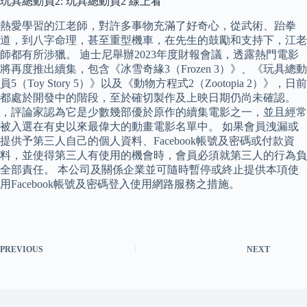
玩具總動員2: 玩具總動員2 線上看
熱愛學習的江老師，對許多事物充滿了好奇心，從武術、跆拳
道，到八字命理，甚至重型機車，在先生的鼓勵和支持下，江老
師都有所涉獵。 迪士尼舉辦2023年度財報會議，透露熱門電影
將再度推出續集，包含《冰雪奇緣3（Frozen 3）》、《玩具總動
員5（Toy Story 5）》以及《動物方程式2（Zootopia 2）》，日前
都處於開發中的階段，至於確切製作及上映日期仍尚未確認。
，評論家認為它是少數幾部優於原作的續集電影之一，並且經常
被入選在有史以來最偉大的動畫電影名單中。 如果會員洩漏或
提供予第三人自己的個人資料、Facebook帳號及密碼或付款資
料，並使得第三人有使用的機會時，會員必須就第三人的行為負
全部責任。 本公司及關係企業並可隨時暫停或終止提供本項使
用Facebook帳號及密碼登入使用網路服務之措施。
PREVIOUS
NEXT