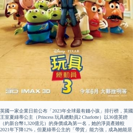
英國一家企業日前公布「2023年全球最有錢小孩」排行榜，英國
王室夏綠蒂公主（Princess 玩具總動員2 Charlotte）以36億英鎊
（約新台幣1,320億元）的身價成為第一名，她的淨資產雖較
2021年下降12%，但夏綠蒂公主的「帶貨」能力強，成為她能居