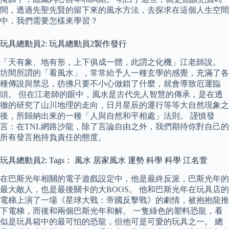
間，透過先聖先賢的留下來的風水方法，去探求在這個人生空間
中，我們需要怎樣來學習？
玩具總動員2: 玩具總動員2製作發行
「天有象、地有形，上下俱成一體，此謂之化機」江老師說。
坊間所謂的「看風水」，常常給予人一種玄學的感覺，充滿了各
種傳說與禁忌，彷彿只要不小心做錯了什麼，就會導致厄運臨
頭。 但在江老師的眼中，風水是古代先人智慧的傳承，是在透
徹的研究了山川地理的走向，日月星辰的運行等等大自然現象之
後，所歸納出來的一種「人與自然和平相處」法則。 謹慎發
言：在TNL網路沙龍，除了言論自由之外，我們期待你對自己的
所有發言抱持負責任的態度。
玩具總動員2: Tags： 風水 居家風水 運勢 科學 科學 江名萱
在巴斯光年相關的電子遊戲設定中，他是最終反派，巴斯光年的
最大敵人，也是最後關卡的大BOOS。 他和巴斯光年在玩具店的
電梯上演了一場《星球大戰：帝國反擊戰》的劇情，被抱抱龍推
下電梯，而後和兩個巴斯光年和解。 一隻綠色的塑料恐龍，看
似是玩具箱中的最可怕的恐龍，但他可是可愛的玩具之一。 總