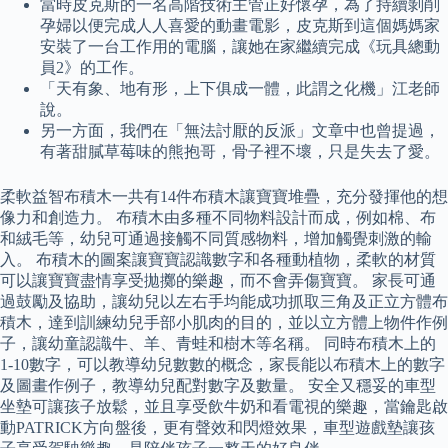
當時皮克斯的一名高階技術主管正好懷孕，為了持續剝削
孕婦以便完成人人喜愛的動畫電影，皮克斯到這個媽媽家
安裝了一台工作用的電腦，讓她在家繼續完成《玩具總動
員2》的工作。
「天有象、地有形，上下俱成一體，此謂之化機」江老師
說。
另一方面，我們在「無法討厭的反派」文章中也曾提過，
有著甜膩草莓味的熊抱哥，骨子裡不壞，只是失去了愛。
柔軟益智布積木一共有14件布積木讓寶寶堆疊，充分發揮他的想
像力和創造力。 布積木由多種不同物料設計而成，例如棉、布
和絨毛等，幼兒可通過接觸不同質感物料，增加觸覺刺激的輸
入。 布積木的圖案讓寶寶認識數字和各種動植物，柔軟的材質
可以讓寶寶盡情享受拋擲的樂趣，而不會弄傷寶寶。 家長可通
過鼓勵及協助，讓幼兒以左右手均能成功抓取三角及正立方體布
積木，達到訓練幼兒手部小肌肉的目的，並以立方體上物件作例
子，讓幼童認識牛、羊、青蛙和樹木等名稱。 同時布積木上的
1-10數字，可以教導幼兒數數的概念，家長能以布積木上的數字
及圖畫作例子，教導幼兒配對數字及數量。 安全又穩妥的車型
坐墊可讓孩子放鬆，並且享受飲牛奶和看電視的樂趣，當鑰匙啟
動PATRICK方向盤後，更有聲效和閃燈效果，車型遊戲墊讓孩