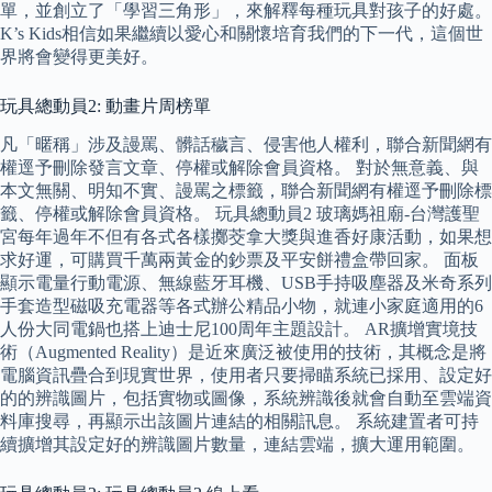
單，並創立了「學習三角形」，來解釋每種玩具對孩子的好處。
K’s Kids相信如果繼續以愛心和關懷培育我們的下一代，這個世
界將會變得更美好。
玩具總動員2: 動畫片周榜單
凡「暱稱」涉及謾罵、髒話穢言、侵害他人權利，聯合新聞網有
權逕予刪除發言文章、停權或解除會員資格。 對於無意義、與
本文無關、明知不實、謾罵之標籤，聯合新聞網有權逕予刪除標
籤、停權或解除會員資格。 玩具總動員2 玻璃媽祖廟-台灣護聖
宮每年過年不但有各式各樣擲茭拿大獎與進香好康活動，如果想
求好運，可購買千萬兩黃金的鈔票及平安餅禮盒帶回家。 面板
顯示電量行動電源、無線藍牙耳機、USB手持吸塵器及米奇系列
手套造型磁吸充電器等各式辦公精品小物，就連小家庭適用的6
人份大同電鍋也搭上迪士尼100周年主題設計。 AR擴增實境技
術（Augmented Reality）是近來廣泛被使用的技術，其概念是將
電腦資訊疊合到現實世界，使用者只要掃瞄系統已採用、設定好
的的辨識圖片，包括實物或圖像，系統辨識後就會自動至雲端資
料庫搜尋，再顯示出該圖片連結的相關訊息。 系統建置者可持
續擴增其設定好的辨識圖片數量，連結雲端，擴大運用範圍。