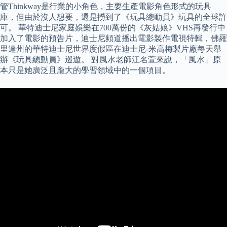
管Thinkway是行業的小角色，主要生產電影角色形式的玩具
庫，但由於沒人想要，還是撈到了《玩具總動員》玩具的全球許
可。 華特迪士尼家庭娛樂在700萬份的《灰姑娘》VHS再發行中
加入了電影的預告片，迪士尼頻道播出電影製作電視特輯，佛羅
里達州的華特迪士尼世界度假區在迪士尼-米高梅製片廠每天舉
辦《玩具總動員》巡遊。 對風水老師江名萱來說，「風水」原
本只是她廣泛且龐大的學習領域中的一個項目。