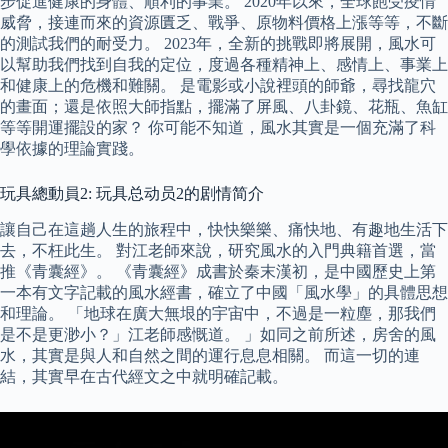
步促進健康的身體、順利的事業。 2020年以來，全球飽受疫情
威脅，接連而來的資源匱乏、戰爭、原物料價格上漲等等，不斷
的測試我們的耐受力。 2023年，全新的挑戰即將展開，風水可
以幫助我們找到自我的定位，度過各種精神上、感情上、事業上
和健康上的危機和難關。 是電影或小說裡頭的師爺，尋找龍穴
的畫面；還是依照大師指點，擺滿了屏風、八卦鏡、花瓶、魚缸
等等開運擺設的家？ 你可能不知道，風水其實是一個充滿了科
學依據的理論實踐。
玩具總動員2: 玩具总动员2的剧情简介
讓自己在這趟人生的旅程中，快快樂樂、痛快地、有趣地生活下
去，不枉此生。 對江老師來說，研究風水的入門典籍首選，當
推《青囊經》。 《青囊經》成書於秦末漢初，是中國歷史上第
一本有文字記載的風水經書，確立了中國「風水學」的具體思想
和理論。 「地球在廣大無垠的宇宙中，不過是⼀粒塵，那我們
是不是更渺小？」江老師感慨道。 」如同之前所述，房舍的風
水，其實是與人和自然之間的運行息息相關。 而這一切的連
結，其實早在古代經文之中就明確記載。