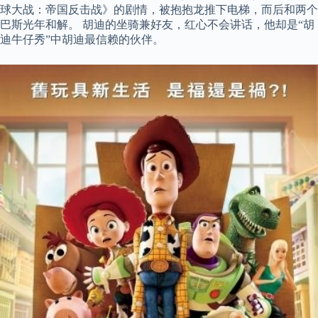
球大战：帝国反击战》的剧情，被抱抱龙推下电梯，而后和两个
巴斯光年和解。 胡迪的坐骑兼好友，红心不会讲话，他却是“胡
迪牛仔秀”中胡迪最信赖的伙伴。