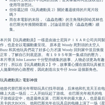
使用导游芭比。
但你還記得《玩具總動員 2》關於邋遢彼得的片尾片段
嗎？
而在本電影的末段，《蟲蟲危機》的主角飛利與哈其林也
在巴斯光年推開樹叢前，討論這部是否《蟲蟲危機》續
集。
本片與【玩具總動員】一樣是由迪士尼與ＰＩＸＡＲ公司共同製
作，也是全以電腦動畫呈現。 原本是 Woody 死對頭的太空人
Buzz 和其他玩具們花了好多心力才讓 Woody 回到家中並且恢復
正常，了解自己到底是誰。 有１９９５年第一集成功的壓力，
本片導演 John Lasseter 十分堅持續集的故事、人物必須更為有趣
才行，所以在【玩具總動員２】中，故事重心擺在描寫玩具被主
人拋棄時的心路歷程，因此創造出女牛仔 Jessie 這個新角色。
玩具總動員2: 電影神搜
他曾代替巴斯光年帮助玩具们找寻胡迪，后来他和扎克天王在电
梯上大战一场后，二人开始玩起了游戏。 在巴斯光年相关的电
子游戏设定中，他是最终反派，巴斯光年的最大敌人，也是最后
关卡的大BOOS。 他和巴斯光年在玩具店的电梯上演了一场《星