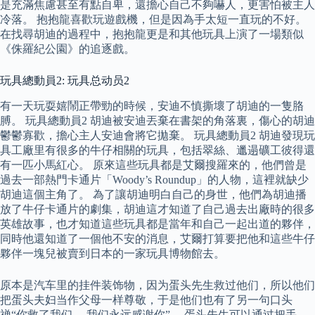
是充滿焦慮甚至有點自卑，還擔心自己不夠嚇人，更害怕被主人
冷落。 抱抱龍喜歡玩遊戲機，但是因為手太短一直玩的不好。
在找尋胡迪的過程中，抱抱龍更是和其他玩具上演了一場類似
《侏羅紀公園》的追逐戲。
玩具總動員2: 玩具总动员2
有一天玩耍嬉鬧正帶勁的時候，安迪不慎撕壞了胡迪的一隻胳
膊。 玩具總動員2 胡迪被安迪丟棄在書架的角落裏，傷心的胡迪
鬱鬱寡歡，擔心主人安迪會將它拋棄。 玩具總動員2 胡迪發現玩
具工廠里有很多的牛仔相關的玩具，包括翠絲、邋遢礦工彼得還
有一匹小馬紅心。 原來這些玩具都是艾爾搜羅來的，他們曾是
過去一部熱門卡通片「Woody’s Roundup」的人物，這裡就缺少
胡迪這個主角了。 為了讓胡迪明白自己的身世，他們為胡迪播
放了牛仔卡通片的劇集，胡迪這才知道了自己過去出廠時的很多
英雄故事，也才知道這些玩具都是當年和自己一起出道的夥伴，
同時他還知道了一個他不安的消息，艾爾打算要把他和這些牛仔
夥伴一塊兒被賣到日本的一家玩具博物館去。
原本是汽车里的挂件装饰物，因为蛋头先生救过他们，所以他们
把蛋头夫妇当作父母一样尊敬，于是他们也有了另一句口头
禅“你救了我们 ，我们永远感谢你”。 蛋头先生可以通过把手