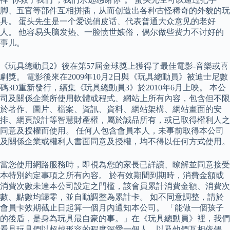
脚、五官等部件互相拼插，从而创造出各种古怪稀奇的外貌的玩
具。 蛋头先生是一个爱说俏皮话、代表普通大众意见的老好
人。 他容易头脑发热、一脸愤世嫉俗，偶尔做些费力不讨好的
事儿。
《玩具總動員2》後在第57屆金球獎上獲得了最佳電影-音樂或喜
劇獎。 電影後來在2009年10月2日與《玩具總動員》被迪士尼數
碼3D重新發行，續集《玩具總動員3》於2010年6月上映。 本公
司及關係企業所使用軟體或程式、網站上所有內容，包含但不限
於著作、圖片、檔案、資訊、資料、網站架構、網站畫面的安
排、網頁設計等智慧財產權，屬於誠品所有，或已取得權利人之
同意及授權而使用。 任何人包含會員本人，未事前取得本公司
及關係企業或權利人書面同意及授權，均不得以任何方式使用。
當您使用網路服務時，即視為您的家長已詳讀、瞭解並同意接受
本特別約定事項之所有內容。 於有效期間到期時，消費金額或
消費次數未達本公司設定之門檻，該會員累計消費金額、消費次
數、點數均歸零，並自動調整為累計卡。 如不同意調整，請於
會員卡效期截止日起算一個月內通知本公司。 「能做一個孩子
的後盾，是身為玩具最自豪的事。」在《玩具總動員》裡，我們
看見玩具們以超越形容的程度深愛一個人，以及他們互相依偎，