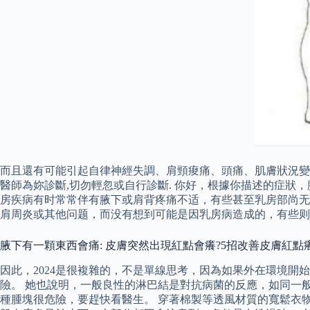
而且還有可能引起自律神經失調、肩頸痠痛、頭痛、肌膚狀況變
醫師為妳診斷,切勿輕忽或自行診斷. 你好，根據你描述的症狀
房疾病有时常常伴有腋下或肩背疼痛不适，有些甚至乳房部尚无
肩周炎或其他问题，而没有想到可能是因乳房病造成的，有些则
腋下有一顆東西會痛: 皮膚突然出現紅點會癢?5招改善皮膚紅點
因此，2024是很複雜的，不是單線思考，因為如果外在環境
險。 她也說明，一般良性的淋巴結是對抗病菌的反應，如同一般
種腫塊很危險，要趕快看醫生。 穿著棉製等透風材質的寬鬆衣