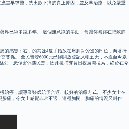
就應盡早求醫，找出腋下痛的真正原因，並及早治療，以免嚴重
藥界已經爭議多年。 這個無意識的舉動，會讓你暴露在把致胖
痛的感覺；右手的其餘4隻手指放在肩胛骨旁邊的凹位，向著拇
交關係。 全民普發6000元已經開放登記入帳五天，不過至今累
性猛烈，恐傷害偶遇民眾，因此搜捕隊員日夜展開搜索，終於在今
極治療，讓專業醫師給予合適、較好的治療方式。 不少女士在
現脹痛，令女士感覺非常不適，這種胸悶、胸痛的情況又叫作