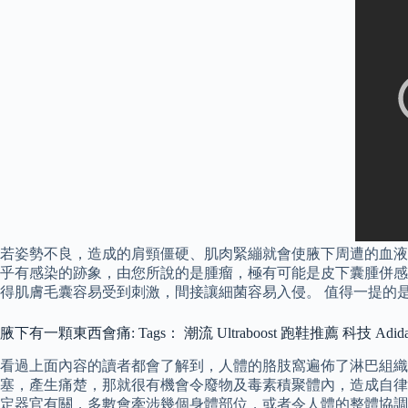
若姿勢不良，造成的肩頸僵硬、肌肉緊繃就會使腋下周遭的血液
乎有感染的跡象，由您所說的是腫瘤，極有可能是皮下囊腫併感
得肌膚毛囊容易受到刺激，間接讓細菌容易入侵。 值得一提的
腋下有一顆東西會痛: Tags： 潮流 Ultraboost 跑鞋推薦 科技 Adi
看過上面內容的讀者都會了解到，人體的胳肢窩遍佈了淋巴組織
塞，產生痛楚，那就很有機會令廢物及毒素積聚體內，造成自律
定器官有關，多數會牽涉幾個身體部位，或者令人體的整體協調