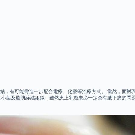
結，有可能需進一步配合電療、化療等治療方式。 當然，面對
乳小葉及脂肪締結組織，雖然患上乳癌未必一定會有腋下痛的問