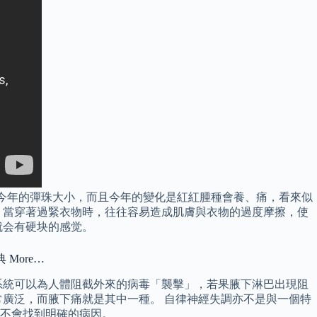
成今年的彈珠大小，而且今年的變化是紅紅腫種會養、痛，看來似
，當穿著過緊衣物時，往往容易造成肌膚與衣物的過度摩擦，使
就会有硬块的感觉。
 More…
系統可以為人體阻截外來的病毒「襲擊」，若果腋下淋巴出現阻
廣泛，而腋下痛就是其中一種。 自律神經失調亦不是與一個特
不會找到明確的病因。