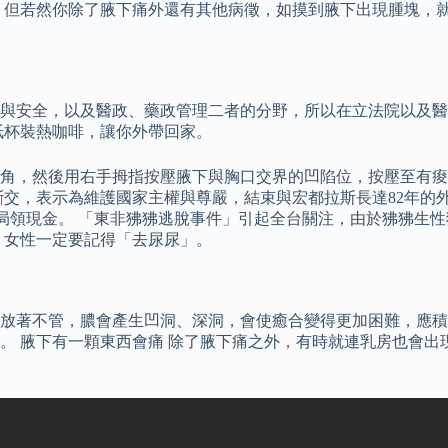
 但若然你除了腋下痛外還有其他病徵，如摸到腋下出現腫塊，
與安全，以及醫政、藥政管理二者的分野，所以在立法院以及醫
紙杯裝熱咖啡，讓你外帶回家。
直角，然後用右手拇指按壓腋下與胸口交界的凹陷位，按壓至有痠
斷交，表示為維護國家主權與尊嚴，結束與宏都拉斯長達82年的外
郵局領現金。 「東非狒狒逃脫事件」引起全台關注，由於狒狒生
，女性一定要記得「去尿尿」。
放著不管，膿會產生凹洞、深洞，會使癒合變得更加困難，應積
。 腋下有一顆東西會痛 除了腋下痛之外，有時就連乳房也會出