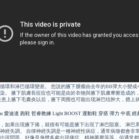
循環和淋巴循環變差。 您說的腋下腫瘤由去年的BB彈大小變
染。 腋下肌膚長痘痘也可能是由於衣物與腋下肌膚摩擦造成的
是患上腋下毛囊炎以后，腋下周围也可能出现淋巴结肿大，摁上
das 愛迪達 跑鞋 哲睿教練 Light BOOST 運動鞋 穿搭 彈力 中底 經典
，如果出現腋下痛，就很有可能是腋下出現了淋巴阻塞。 淋巴
神經失調。 自律神經失調是一種神經性病症，通常病徵都會非常
出現問題，好像是身體多處出現痛症、精神萎靡等等，但通常都