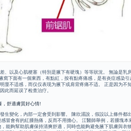
差、以及心肌梗塞（特別是腋下有硬塊）等等狀況。 無論是乳房
，腋窩下面有一個東西，有點紅，按有點疼痛感，是有炎症感染引
明显不适感，而仅仅表现为腋下或肩背疼痛不适。 正是因为不
因此而延误了检查治疗。
癢，舒適膚質好心情!
開始發生變化，內部一定會受到影響。 陳欣湄說，假設以上條件
感冒會有的紅腫熱痛，反而不用擔心。 江醫師舉例，若腫塊本來
物，能夠幫助肌膚保持清爽舒適，同時也能夠避免腋下肌膚與衣