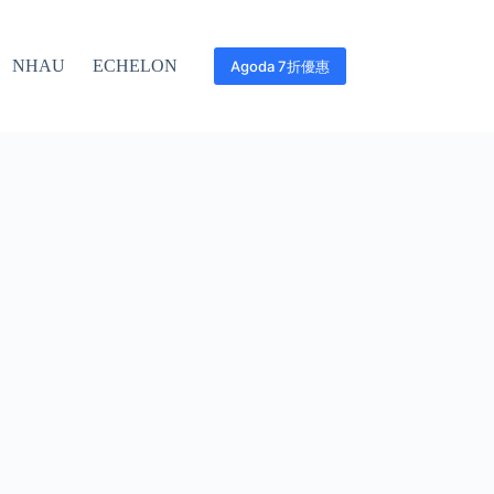
NHAU
ECHELON
Agoda 7折優惠