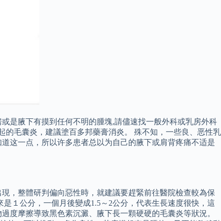
或是腋下有摸到任何不明的腫塊,請儘速找一般外科或乳房外科
起的毛囊炎，建議塗百多邦藥膏消炎。 殊不知，一些良、恶性乳
知道这一点，所以许多患者总以为自己的腋下或肩背疼痛不适是
都出現，整體研判偏向惡性時，就建議要趕緊前往醫院檢查較為保
是１公分，一個月後變成1.5～2公分，代表生長速度很快，這
物過度摩擦導致黑色素沉澱、腋下長一顆硬硬的毛囊炎等狀況。