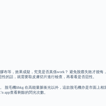
布等，效果成疑，究竟是否真係work？ 避免脫癦失敗才後悔
是惡性的話，就需要取皮膚切片進行檢查，再看看是否惡性。
毛機lihkg 在高能量脈衝光以外，這款脫毛機亦是市面上相當罕見
ilk’n app查看剩餘的閃光次數。