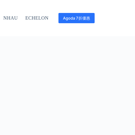
NHAU
ECHELON
Agoda 7折優惠