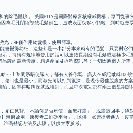
的除毛體驗 。 美國FDA是國際醫療審核權威機構，專門從事食品
能因為毛孔閉縮導致毛髮倒生，造成表面突起小顆粒，到時就更
出激光，並僅作用於髮根，使用簡單。
髮再長出來時可能會變得幼細，這些都是一小部分本來就有的毛髮，只要
顯示，持續有規律地使用的話可以達致長期沒有毛髮或者極少毛
取集團所有品牌的最新優惠﹑精選產品及療程資訊等；一切因應個人所
~~上黎問系唔使識人，都有人答你既，識人在威記做就100蚊掛號
，傷口也是最小，而激光可以打到很深，是現今最佳脫廛的方案。
量風險，因電得唔夠深就脫唔到，而且每次電完都有兩三個星期黑
，見仁見智。 不論你是否篤信「面無好癦」，脫癦這回事，絕對
碼】港府啟用「康復者二維碼平台」，以供一眾康復者進入「疫苗
者二維碼登記方法及步驟，以供大家參考。