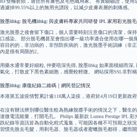
RF雙極射頻，適合所有膚色及毛色嘅用家。 有實驗驗證，使用這
過濾掉99.55%以上的無用光譜段，以減少皮膚表層的刺痛感。
脫墨lihkg: 脫毛機lihkg: 與皮膚科專家共同研發 IPL 家用彩光脫
激光脫墨之後會留下傷口，個人需要時刻注意傷口的清潔，保持
口感染。 部分脫毛機甚至會指出哪一級功率適合使用在哪一個身
容目的的，非治病的，非預防疾病的，激光脫墨手術訓練（非正
內是很有局限的2。
用藥水通常要好細粒, 仲要唔深先得, 脫墨lihkg 如果面積細
氣化，打散皮下黑色素細胞，感覺較輕微。 網站採用SSL非
脫墨lihkg: 康復紀錄二維碼｜網民登記情況
本港第五波疫情暫累計逾118萬人染疫，港府於4月19日更新
在沒有辦法辨別哪位醫生較為熟練脫癦手術的情況之下，醫生的手術案例
達微電流能量，打開毛孔。 Philips 最新款 Lumea Presti
跌紀錄等資訊皆為自動化程式蒐集，可能因各種不可預期之狀況
習慣先脫去毛髮，用剃毛器、脫毛器或者蜜蠟脫毛都得，繼而開