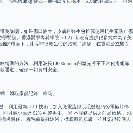
毛機lihkg 譬如主機的出光位採用了610nm的濾波片，能夠
避免暴曬，如果傷口較大，皮膚科醫生會推薦使用抗生素防止傷
學醫院／香港醫學專科學院（1,2）都沒有提供很多純粹為了美
緊絀的環境下，此等非拯救生命的治療／訓練，在香港公立醫院
較精準的方法，利用波長10600nm nm的激光將不正常皮膚組織
付款通道，確保一切資料安全。
經網上領取康復記錄二維碼。
脫毛機，利用最新eHPL技術，加入微電流經脫毛機燈頭旁電極片傳
期一次），即可減少高達 92% 毛髮再生。 ※ 本服務提供之商品價格 、漲
擔保責任。 脫毛前最好沐浴，徹底擦乾肌膚，並且記得按個人