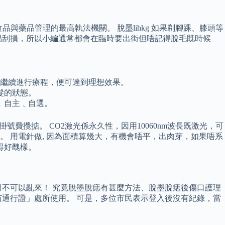
與藥品管理的最高執法機關。 脫墨lihkg 如果剃腳踝、膝頭等
易刮損，所以小編通常都會在臨時要出街但唔記得脫毛既時候
對它們繼續進行療程，便可達到理想效果。
髮的狀態。
需﹐自主﹑自選。
費攪掂。 CO2激光係永久性，因用10060nm波長既激光，可
 用電針做, 因為面積算幾大，有機會唔平，出肉芽，如果唔系
得好醜樣。
不可以亂來！ 究竟脫墨脫痣有甚麼方法、脫墨脫痣後傷口護理
通行證」處所使用。 可是，多位市民表示登入後沒有紀錄，當