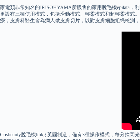
家電類非常知名的IRISOHYAMA所販售的家用脫毛機epilata，
更設有三種使用模式，包括滑動模式、輕柔模式和超輕柔模式。
療，皮膚科醫生會為病人做皮膚切片，以對皮膚細胞組織檢測，
Cosbeauty脫毛機lihkg 英國制造，備有3種操作模式，每分鐘閃