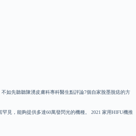
，不如先聽聽陳湧皮膚科專科醫生點評論7個自家脫墨脫痣的方
，能夠提供多達60萬發閃光的機種。 2021 家用HIFU機推