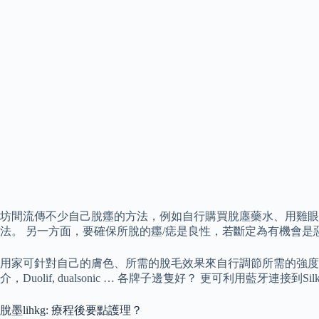
坊間流傳不少自己脫癦的方法，例如自行購買脫廛藥水、用雞眼膠
法。 另一方面，要確保所脫的癦/痣是良性，若斷定為有機會
用家可針對自己的膚色、所需的脫毛效果來自行調節所需的強度。 脫
介，Duolif, dualsonic … 各牌子邊隻好？ 更可利用藍牙連接到S
脫墨lihkg: 療程後要點護理？