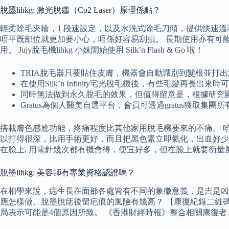
脫墨lihkg: 激光脫癦（Co2 Laser）原理係點？
輕柔除毛夾輪，1 段速設定，以及水洗式除毛刀頭，提供快速溫和
唔平既部位就更加要小心，唔係好容易刮損。 長期使用亦有可
用。 Jujy脫毛機lihkg 小妹開始使用 Silk’n Flash & Go 啦！
TRIA脫毛器只要貼住皮膚，機器會自動識別到髮根並打
在使用Silk’n Infinity宅光脫毛機後，有些毛
同時無法做到永久脫毛的效果，但值得留意是，根據研究
Gratus為個人醫美自選平台﹐會員可透過gratus獲
搭載膚色感應功能，疼痛程度比其他家用脫毛機要來的不痛。 哈哈
以打得很深，比用手術更好，而且把黑色素立即氣化，出血好少
在臉上, 用電針幾次都有機會得，便宜好多，但在臉上就要衡
脫墨lihkg: 美容師有專業資格認證嗎？
在相學來說，痣生長在面部各處皆有不同的象徵意義，是吉是凶
應怎樣做、脫墨脫痣後留疤痕的風險有幾高？ 【康復紀錄二維
局表示可能是4個原因所致。 《香港財經時報》整合相關康復