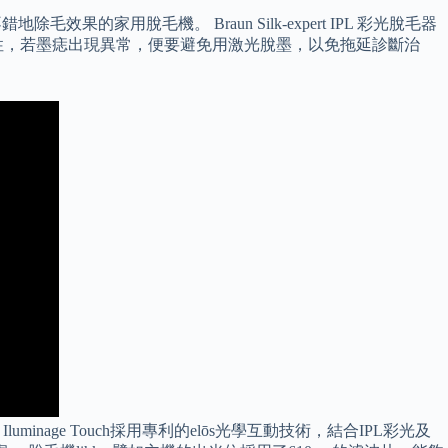
的家用脫毛機。 Braun Silk-expert IPL 彩光脫毛器
性，若墨痣出現異常，便要避免用激光脫墨，以免拖延診斷治
minage Touch採用專利的elōs光學互動技術，結合IPL彩光及