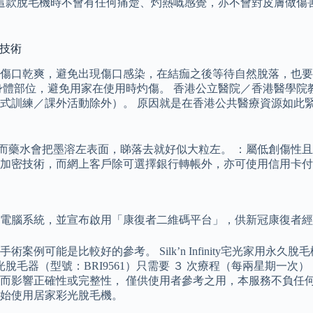
款脫毛機時不會有任何痛楚、灼熱嘅感覺，亦不會對皮膚做傷害。 脫
毛技術
傷口乾爽，避免出現傷口感染，在結痂之後等待自然脫落，也要
體部位，避免用家在使用時灼傷。 香港公立醫院／香港醫學院教
式訓練／課外活動除外）。 原因就是在香港公共醫療資源如此
而深, 而藥水會把墨溶左表面，睇落去就好似大粒左。 ：屬低創傷性且
對稱加密技術，而網上客戶除可選擇銀行轉帳外，亦可使用信用卡
政府電腦系統，並宣布啟用「康復者二維碼平台」，供新冠康復者
可能是比較好的參考。 Silk’n Infinity宅光家用永久
ge IPL 彩光脫毛器（型號：BRI9561）只需要 ３ 次療程（每兩星
而影響正確性或完整性， 僅供使用者參考之用，本服務不負任何
始使用居家彩光脫毛機。