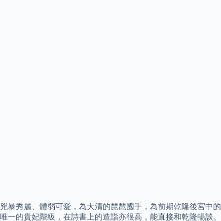
兇暴秀麗、體弱可愛，為大清的琵琶國手，為前期乾隆後宮中的
唯一的貴妃階級，在詩書上的造詣亦很高，能直接和乾隆暢談。