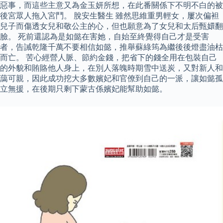
惡事，而這些主意又為金玉妍所想，在此番關係下不明不白的被
後宮眾人拖入宮鬥。 脫安生醫生 雖然思維重男輕女，屢次偏袒
兒子而傷透女兒和敬公主的心，但也願意為了女兒和太后甄嬛翻
臉。 死前還認為是如懿在害她，自始至終覺得自己才是受害
者，告誡乾隆千萬不要相信如懿，推舉蘇綠筠為繼後後燈盡油枯
而亡。 苦心經營人脈、節約金錢，把省下的錢全用在包裝自己
的外貌和賄賂他人身上，在別人落魄時期雪中送炭，又對新人和
藹可親，因此成功挖大多數嬪妃和官僚到自己的一派，讓如懿孤
立無援，在後期只剩下蒙古係嬪妃能幫助如懿。