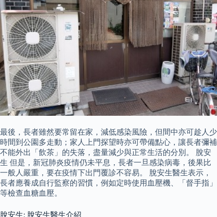
最後，長者雖然要常留在家，減低感染風險，但間中亦可趁人少
時間到公園多走動；家人上門探望時亦可帶備點心，讓長者彌補
不能外出「飲茶」的失落，盡量減少與正常生活的分別。 脫安
生 但是，新冠肺炎疫情仍未平息，長者一旦感染病毒，後果比
一般人嚴重，要在疫情下出門覆診不容易。 脫安生醫生表示，
長者應養成自行監察的習慣，例如定時使用血壓機、「督手指」
等檢查血糖血壓。
脫安生: 脫安生醫生介紹