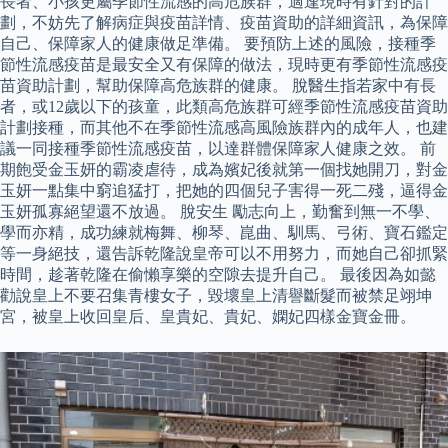
長者、小孩更屬季節性流感的高危族群，適逢現時有針對的計
劃，不妨先了解病症與疫苗詳情、疫苗資助的詳細資訊，為保障
自己、保障家人的健康做足準備。 要預防上述的風險，接種季
節性流感疫苗是最安全又有保障的做法，現時更有季節性流感疫
苗資助計劃，幫助保障高危族群的健康。 脫醫生指若家中有長
者，或12歲以下的孩童，此類高危族群可經季節性流感疫苗資助
計劃接種，而其他不在季節性流感高風險族群內的成年人，也建
議一同接種季節性流感疫苗，以達群體保障家人健康之效。 前
期飽受金玉妍的霸凌虐待，成為嬪妃後就第一個找她開刀，對金
玉妍一點集中窮追猛打，把她的四個兒子害得一死二殘，逼得金
玉妍孤寡絕望還不放過。 脫安生 勵志向上，勤奮到無一不學、
學而亦精，成功練就梅舞、柳琴、崑曲、馴馬、弓術、寶石鑑定
等一身絕技，還告訴乾隆說皇帝可以不用努力，而她自己卻抓緊
時間，趁著乾隆在偷懶享樂的空隙去提升自己。 最後因為如懿
勸說皇上不要召集青樓女子，毀壞皇上清譽斷髮而被禁足翊坤
宮，被皇上收回皇后、皇貴妃、貴妃、嫻妃四樣金寶金冊。