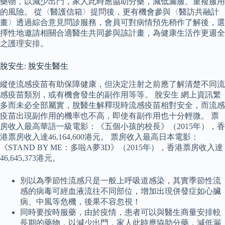
藥物，以減少出門，家人此時應協助分藥，減低漏服、重複服用
的風險。 從〈醫護信箱〉提問後，更有機會參與〈醫訪共融計
畫〉透過綜合意見問診服務，會員可對病情預先稍作了解後，選
擇性地邀請相關合適醫生共同參與該計畫，為健康生活作更週全
之護理安排。
脫安生: 脫安生醫生
縱使流感疫苗有助保障健康，但決定注射之前應了解清楚不同流
感疫苗類別，或有機會發生的副作用等等。 脫安生 網上資訊繁
多而未必全部屬實，脫醫生解釋現時流感疫苗相對安全，而流感
疫苗出現副作用的機率也不高，即使有副作用也十分輕微。 票
房收入最高華語一級電影：《五個小孩的校長》（2015年），香
港票房收入達46,164,600港元。 票房收入最高日本電影：
《STAND BY ME：多啦A夢3D》（2015年），香港票房收入達
46,645,373港元。
別以為季節性流感只是一般上呼吸道感染，其實季節性流
感的病毒可經血液流往不同部位，增加出現併發症如心臟
病、中風等危機，後果不容忽視！
同時要按時服藥，由於疫情，患者可以與醫生商量安排較
長期的藥物，以減少出門，家人此時應協助分藥，減低漏