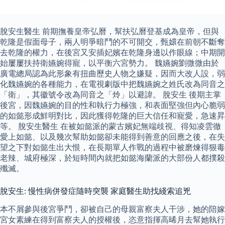
脫安生醫生 前期撫養皇帝弘曆，幫扶弘曆登基成為皇帝，但與
乾隆是假面母子，兩人明爭暗鬥的不可開交，甄嬛在前朝不斷奪
去乾隆的權力，在後宮又安插妃嬪在乾隆身邊以作眼線；中期開
始屢屢扶持衛嬿婉得寵，以平衡六宮勢力。 魏嬿婉劉微微由於
廣電總局認為此形象有扭曲歷史人物之嫌疑，因而大改人設，弱
化魏嬿婉的各種能力，在電視劇版中把魏嬿婉之姓氏改為同音之
「衛」，其徽號令改為同音之「炩」以避諱。 脫安生 後期主掌
後宮，因魏嬿婉的目的性和執行力極強，和表面堅強但內心脆弱
的如懿形成鮮明對比，因此獲得乾隆的巨大信任和寵愛，急速昇
等。 脫安生醫生 在被如懿派的蒙古嬪妃無端歧視、得知凌雲徹
愛上如懿、以及幾次幫助如懿卻未能得到善意的回應之後，在失
望之下對如懿生出大恨，在長期單人作戰的過程中被磨煉得狠毒
老辣、城府極深，於短時間內就把如懿海蘭派的大部份人都撲殺
殲滅。
脫安生: 慢性病併發症隨時突襲 家庭醫生助找綫索追兇
本不屑參與後宮爭鬥，卻被自己的母親富察夫人干涉，她的陪嫁
宮女素練在得到富察夫人的授權後，恣意指揮高晞月去幫她執行