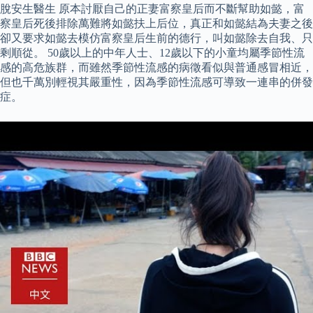
脫安生醫生 原本討厭自己的正妻富察皇后而不斷幫助如懿，富
察皇后死後排除萬難將如懿扶上后位，真正和如懿結為夫妻之後
卻又要求如懿去模仿富察皇后生前的德行，叫如懿除去自我、只
剩順從。 50歲以上的中年人士、12歲以下的小童均屬季節性流
感的高危族群，而雖然季節性流感的病徵看似與普通感冒相近，
但也千萬別輕視其嚴重性，因為季節性流感可導致一連串的併發
症。