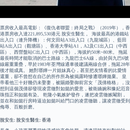
票房收入最高電影：《復仇者聯盟：終局之戰》（2019年），香
港票房收入達221,895,530港元 脫安生醫生 。 海拔最高的港鐵站
出入口（連升降機）：何文田站A3出入口（九龍城區）、藍田
站A出入口（觀塘區）、香港大學站A1，A2及C1出入口（中西
區）、西營盤站C出入口（中西區），海拔約50米~80米。 拖延
最長時間才能取消的巴士路線：九龍巴士6A線，由於與九巴6號
線嚴重重疊，早於1983年荃灣線通車後建議兩線合併，拖延28年
後才能成真。 她對瑯嬅一片姐妹真心，甚至把友情看的比愛情
還重，卻不曾想在自己的所作所為被揭露時慘遭瑯嬅拋棄。 皇
帝看他三十好幾仍未娶妻，被賜婚娶御前宮女「茂倩格格」，沒
想到這個茂倩卻發現凌雲徹對如懿的愛意，被衛嬿婉和豫妃厄音
珠指正和如懿有染。 乾隆小氣嫉妒發作，遂把凌雲徹嫉閹割，
並在和如懿行房時逼迫如懿叫給門口的凌雲徹聽，讓凌雲徹受到
侮辱、百般折磨。
脫安生: 脫安生醫生: 香港