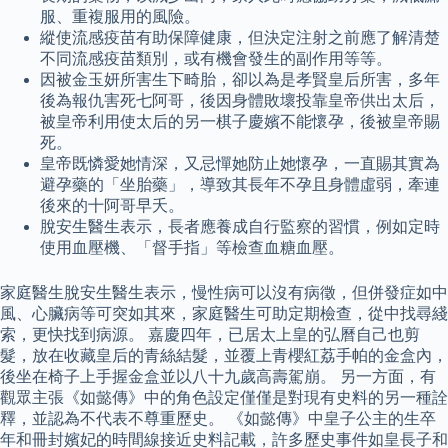
服、重複服用的風險。
縱使流感疫苗有助保障健康，但決定注射之前應了解清楚
不同流感疫苗類別，或有機會發生的副作用等等。
因被金玉妍所害生下畸胎，卻以為是孝賢皇后所害，多年
後為報仇害死七阿哥，後因身體敗壞投靠皇帝供出太后，
被皇帝利用使太后的另一棋子慶嬪不能懷孕，後被皇帝賜
死。
皇帝既憐愛她情深，又忌憚她防止她懷孕，一直賜其實為
避孕藥的「坐胎藥」，導致其長年不孕且身體虛弱，牽連
後來的十阿哥早夭。
脫安生醫生表示，長者應養成自行監察的習慣，例如定時
使用血壓機、「督手指」等檢查血糖血壓。
家庭醫生脫安生醫生表示，慢性病可以沒有病徵，但併發症如中
風、心臟病等可突如其來，家庭醫生可助定期檢查，從中找尋綫
索，更快找到病源。 嘉慶四年，已居太上皇的弘曆自己也剪
髮，放在收藏皇后的青絲結髮，並覆上青櫻紅荔手帕的金盒內，
後坐在椅子上手握金盒並以八十九歲高壽駕崩。 另一方面，有
觀眾主張《如懿傳》中的角色設定僅僅是對現有史料的另一種詮
釋，並認為不代表不尊重歷史。 《如懿傳》中皇子公主的生卒
年和冊封嬪妃的時間線接近史料記載，許多歷史事件如皇長子和