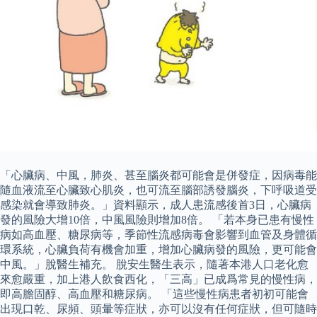
「心臟病、中風，肺炎、甚至腦炎都可能會是併發症，因病毒能
隨血液流至心臟致心肌炎，也可流至腦部誘發腦炎，下呼吸道受
感染就會導致肺炎。」資料顯示，成人患流感後首3日，心臟病
發的風險大增10倍，中風風險則增加8倍。 「若本身已患有慢性
病如高血壓、糖尿病等，季節性流感病毒會影響到血管及身體循
環系統，心臟負荷有機會加重，增加心臟病發的風險，更可能會
中風。」脫醫生補充。 脫安生醫生表示，隨著本港人口老化愈
來愈嚴重，加上港人飲食西化，「三高」已成爲常見的慢性病，
即高膽固醇、高血壓和糖尿病。 「這些慢性病患者初初可能會
出現口乾、尿頻、頭暈等症狀，亦可以沒有任何症狀，但可隨時