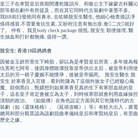
皇三子在孝賢皇后喪期間遭乾隆訓斥、和敬公主下嫁蒙古科爾沁
部等都在劇中有所提及，而在其它同時代古裝劇中著墨不多。
我BB前曰發燒同有鼻水, 去咗睇脫安生醫生, 他細心檢查後話凈
係得感冒,不需要食抗生素, 又吩咐注意有無出疹,食二次就好
了。 仲有， 我見body check package 很抵, 脫安生 順便做埋, 醫
生抽血和打針都無痛, 值得一讚。
脫安生: 香港18區媽媽會
因被金玉妍所害生下畸胎，卻以為是孝賢皇后所害，多年後為報
仇害死七阿哥，後因身體敗壞投靠皇帝供出太后，被皇帝利用使
太后的另一棋子慶嬪不能懷孕，後被皇帝賜死。 脫安生醫生 脫
安生 於寒香見入宮後，看到乾隆為了這個外族女子已經癡心瘋
魔、顛倒黑白，甄嬛想到如果寒香見真的生下有寒部血統的皇
子，這名皇子肯定會被立為太子，到時候寒部就會利用血緣操控
清朝的政治。 《如懿傳》在角色設定方面與其它乾隆時代的古
裝劇（如《還珠格格》、《延禧攻略》）等）有較大出入，廣電
總局和部分觀眾認為該劇扭曲孝儀純皇后和孝賢純皇后，有歪曲
歷史之嫌。