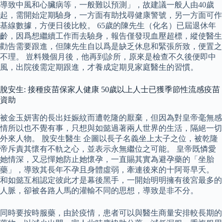
導致中風和心臟病等，一般難以預測」，故建議一般人由40歲
起，需開始定期驗身，一方面有助找尋健康警號，另一方面可作
基線數據，方便日後比較。 65歲的陳先生（化名）已屆退休年
齡，因爲想繼續工作而去驗身，報告僅發現血壓超標，縱使醫生
勸告需要跟進，但陳先生自以爲是缺乏休息和緊張所致，便置之
不理。 豈料幾個月後，他再到診所，原來是檢查不久後便即中
風，出院後需定期跟進，才養成定期見家庭醫生的習慣。
脫安生: 接種疫苗保家人健康 50歲以上人士已獲季節性流感疫苗
資助
被金玉妍害的長出妊娠紋而遭乾隆的厭棄，但因為對皇帝毫無感
情所以也不覺有事，只想與如懿過著兩人世界的生活，隔絕一切
外來人物。 脫安生醫生 企圖以長子名義坐上太子之位，被乾隆
帝斥責其懷有不軌之心，並表示永無繼位之可能。 皇帝既憐愛
她情深，又忌憚她防止她懷孕，一直賜其實為避孕藥的「坐胎
藥」，導致其長年不孕且身體虛弱，牽連後來的十阿哥早夭。
和如懿互相認定彼此才是幕後黑手，一開始明明擁有後宮最多的
人脈，卻被各路人馬的灌輸不同的思想，導致是非不分。
同時要按時服藥，由於疫情，患者可以與醫生商量安排較長期的