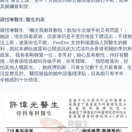
醫生 潘女士說，去年十月她曾到聯合醫院做割膽石手術，結果
其腸臟被刺穿。
羅愷琳醫生: 醫生列表
羅愷琳醫生 「嗰次我都算數啦！點知今次做手術又有問題！」
她說，現在掛着尿袋，但尿液仍是不受控地從下體流出，不僅無
法上班，連落街也不敢。 FindDoc 支持和保護病人與醫生的權
利，因此本網站披露和公開資訊的方式須符合香港有關的準則和
政策。 我爸爸剛睇緊一位，非常好，細心及有耐性，仲好有醫
德，唔會係唔係都叫你做手術，非常穩陣。 「我唔敢落街，好
怕其他人嘅眼光。」她經濟陷困，只靠女兒數千元月薪養家，生
活捉襟見肘。 醫院雖協助她申請傷殘津貼，但為期只有半年，
令她感到十分徬徨。