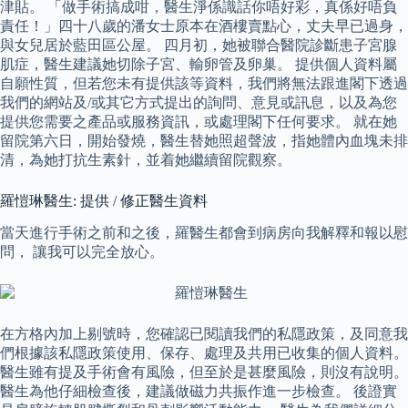
津貼。 「做手術搞成咁，醫生淨係識話你唔好彩，真係好唔負
責任！」四十八歲的潘女士原本在酒樓賣點心，丈夫早已過身，
與女兒居於藍田區公屋。 四月初，她被聯合醫院診斷患子宮腺
肌症，醫生建議她切除子宮、輸卵管及卵巢。 提供個人資料屬
自願性質，但若您未有提供該等資料，我們將無法跟進閣下透過
我們的網站及/或其它方式提出的詢問、意見或訊息，以及為您
提供您需要之產品或服務資訊，或處理閣下任何要求。 就在她
留院第六日，開始發燒，醫生替她照超聲波，指她體內血塊未排
清，為她打抗生素針，並着她繼續留院觀察。
羅愷琳醫生: 提供 / 修正醫生資料
當天進行手術之前和之後，羅醫生都會到病房向我解釋和報以慰
問， 讓我可以完全放心。
在方格內加上剔號時，您確認已閱讀我們的私隱政策，及同意我
們根據該私隱政策使用、保存、處理及共用已收集的個人資料。
醫生雖有提及手術會有風險，但至於是甚麼風險，則沒有說明。
醫生為他仔細檢查後，建議做磁力共振作進一步檢查。 後證實