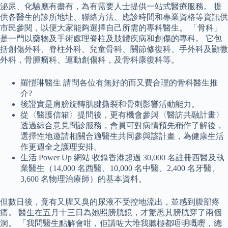
泌尿、化驗應有盡有，為有需要人士提供一站式醫療服務。 提
供各醫生的診所地址、聯絡方法、應診時間和專業資格等資訊供
市民參閱，以便大家能夠選擇自己所需的專科醫生。 「骨科」
是一門以藥物及手術處理脊柱及肢體疾病和創傷的專科。 它包
括創傷外科、脊柱外科、兒童骨科、關節修復科、手外科及顯微
外科，骨腫瘤科、運動創傷科，及骨科康復科等。
羅愷琳醫生 請問各位有無好的而又費合理的骨科醫生推
介?
後證實是肩膀旋轉肌腱撕裂和骨刺影響活動能力。
從〈醫護信箱〉提問後，更有機會參與〈醫訪共融計畫〉
透過綜合意見問診服務，會員可對病情預先稍作了解後，
選擇性地邀請相關合適醫生共同參與該計畫，為健康生活
作更週全之護理安排。
生活 Power Up 網站 收錄香港超過 30,000 名註冊西醫及執
業醫生（14,000 名西醫、10,000 名中醫、2,400 名牙醫、
3,600 名物理治療師）的基本資料。
但數日後，竟有又腥又臭的尿液不受控地流出，並感到腹部疼
痛。 醫生在五月十三日為她照膀胱鏡，才驚悉其膀胱穿了兩個
洞。 「我問醫生點解會咁，佢講咗大堆我聽極都唔明嘅嘢，總