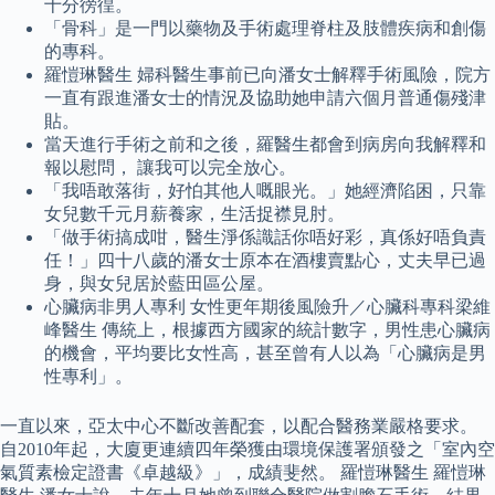
十分徬徨。
「骨科」是一門以藥物及手術處理脊柱及肢體疾病和創傷
的專科。
羅愷琳醫生 婦科醫生事前已向潘女士解釋手術風險，院方
一直有跟進潘女士的情況及協助她申請六個月普通傷殘津
貼。
當天進行手術之前和之後，羅醫生都會到病房向我解釋和
報以慰問， 讓我可以完全放心。
「我唔敢落街，好怕其他人嘅眼光。」她經濟陷困，只靠
女兒數千元月薪養家，生活捉襟見肘。
「做手術搞成咁，醫生淨係識話你唔好彩，真係好唔負責
任！」四十八歲的潘女士原本在酒樓賣點心，丈夫早已過
身，與女兒居於藍田區公屋。
心臟病非男人專利 女性更年期後風險升／心臟科專科梁維
峰醫生 傳統上，根據西方國家的統計數字，男性患心臟病
的機會，平均要比女性高，甚至曾有人以為「心臟病是男
性專利」。
一直以來，亞太中心不斷改善配套，以配合醫務業嚴格要求。
自2010年起，大廈更連續四年榮獲由環境保護署頒發之「室內空
氣質素檢定證書《卓越級》」，成績斐然。 羅愷琳醫生 羅愷琳