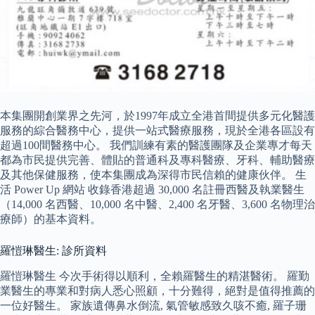
本集團開創業界之先河，於1997年成立全港首間提供多元化醫護
服務的綜合醫務中心，提供一站式醫療服務，現於全港各區設有
超過100間醫務中心。 我們訓練有素的醫護團隊及企業專才每天
都為市民提供完善、體貼的普通科及專科醫療、牙科、輔助醫療
及其他保健服務，使本集團成為深得市民信賴的健康伙伴。 生
活 Power Up 網站 收錄香港超過 30,000 名註冊西醫及執業醫生
（14,000 名西醫、10,000 名中醫、2,400 名牙醫、3,600 名物理治
療師）的基本資料。
羅愷琳醫生: 診所資料
羅愷琳醫生 今次手術得以順利，全賴羅醫生的精湛醫術。 羅勤
業醫生的專業和對病人悉心照顧，十分難得，絕對是值得推薦的
一位好醫生。 家族遺傳鼻水倒流, 氣管敏感致久咳不癒, 羅子珊