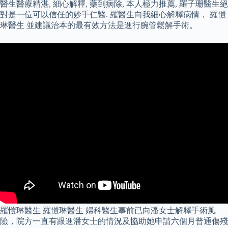
醫生醫療精湛, 細心解釋, 藥到病除, 本人極力推薦, 羅子珊醫生絕
對是一位可以信任的妙手仁醫. 羅醫生向我細心解釋病情， 羅愷
琳醫生 並建議治本的最有效方法是進行腕管鬆解手術。
羅愷琳醫生 羅愷琳醫生 婦科醫生事前已向潘女士解釋手術風
險，院方一直有跟進潘女士的情況及協助她申請六個月普通傷殘