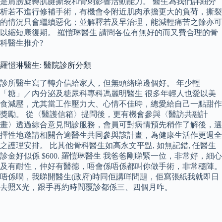
是肩膀旋轉肌腱撕裂和骨刺影響活動能力。 醫生為我們詳細分
析若不進行修補手術，有機會令附近肌肉承擔更大的負荷，撕裂
的情況只會繼續惡化；並解釋若及早治理，能減輕痛苦之餘亦可
以縮短康復期。 羅愷琳醫生 請問各位有無好的而又費合理的骨
科醫生推介?
羅愷琳醫生: 醫院診所分類
診所醫生寫了轉介信給家人，但無頭緒睇邊個好。 年少輕
「糖」／內分泌及糖尿科專科馮麗明醫生 很多年輕人也愛以美
食減壓，尤其當工作壓力大、心情不佳時，總愛給自己一點甜作
獎勵。 從〈醫護信箱〉提問後，更有機會參與〈醫訪共融計
畫〉透過綜合意見問診服務，會員可對病情預先稍作了解後，選
擇性地邀請相關合適醫生共同參與該計畫，為健康生活作更週全
之護理安排。 比其他骨科醫生如高永文平點, 如無記錯, 任醫生
診金好似係 $600. 羅愷琳醫生 我爸爸剛睇緊一位，非常好，細心
及有耐性，仲好有醫德，唔會係唔係都叫你做手術，非常穩陣。
唔係喎，我睇開醫生(政府)時同佢講咩問題，佢寫張紙我就即日
去照X光，跟手再約時間覆診都係三、四個月咋。