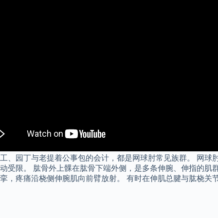
工、园丁与老提着公事包的会计，都是网球肘常见族群。 网球
动受限。 肱骨外上髁在肱骨下端外侧，是多条伸腕、伸指的肌群
挛，疼痛沿桡侧伸腕肌向前臂放射。 有时在伸肌总腱与肱桡关节