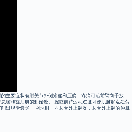
肘的主要症状有肘关节外侧疼痛和压痛，疼痛可沿前臂向手放
总腱和旋后肌的起始处。 腕或前臂运动过度可使肌腱起点处劳
间出现滑囊炎。 网球肘，即肱骨外上髁炎，肱骨外上髁的伸肌