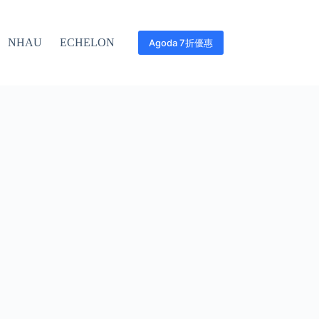
NHAU
ECHELON
Agoda 7折優惠