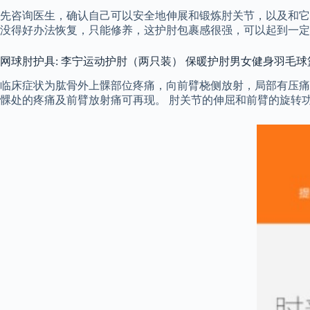
先咨询医生，确认自己可以安全地伸展和锻炼肘关节，以及和它
没得好办法恢复，只能修养，这护肘包裹感很强，可以起到一定
网球肘护具: 李宁运动护肘（两只装） 保暖护肘男女健身羽毛
临床症状为肱骨外上髁部位疼痛，向前臂桡侧放射，局部有压痛
髁处的疼痛及前臂放射痛可再现。 肘关节的伸屈和前臂的旋转