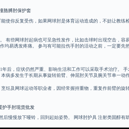
防撞胳膊肘保护套
可能使你反复受伤，如果网球肘是体育运动造成的，不妨让教练检
。 有些网球肘起病也可呈急性发作，比如击球时出现空击，容易
作均易诱发疼痛。 参与有可能拉伤手肘的活动之前，一定要先
1年后，症状仍然严重、影响生活和工作可以采取手术治疗。 
 本病多发生于长期从事旋转前臂、伸屈肘关节及腕关节单一动
、烹饪及网球运动等职业者，因经常握持重物，重复作前臂的旋转
暖护手肘现货批发
，然后慢慢放下哑铃，回到起始姿势。 网球肘护具 注射类固醇