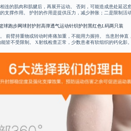
相连的肌肉和肌腱后，再展开运动。 否则，可能造成患处延迟愈
的支撑作用。 护肘的作用是提供压力，减少肿胀；二是限制活
球篮球跑步网球肘护肘高弹透气运动针织护肘黑红色L码两只装
。 前臂持重物或转动时疼痛加重，不能用力握持。 当患肘伸直
功能皆不受限制。 X射线检查正常，少数患者有软组织的钙化影