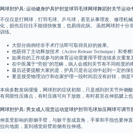
网球肘护具: 运动健身护具护肘篮球羽毛球网球舞蹈肘关节运动
不仅仅是打网球，打羽毛球、乒乓球，甚至从事理发、修理机械
化，损伤后往往不能很快恢复，也易得此病。 虽然网球肘十分
训练。
大部分病例经非手术疗法即可取得良好的效果。
他获得了主动释放技术（Active Release Techniq
如果你的工作或参与的体育运动需要用手臂连续多次重复
在中医属于“劳损”的范畴，病人会感到关节有不同程度
最后还要提醒大家的是，护具只是在运动中起到一定的保
要是接受物理治疗和在家护理一段时间后没有好转，倒是
本病多数发病缓慢，网球肘的症状初期，只是感到肘关节外侧酸
有局限性压痛点，有时压痛可向下放散，有时甚至在伸肌腱上也
网球肘护具: 男女成人现货运动篮球护肘羽毛球加压网球可调节
伸直受影响的那侧手臂，与躯干形成直角，手掌和手指也要伸直
拉向地面，直到感觉前臂前侧有拉伸感。