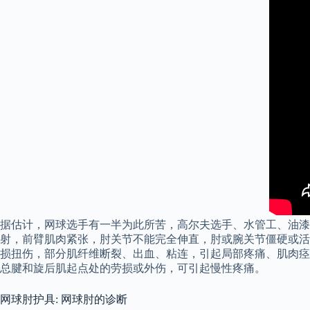
据估计，网球选手有一半为此所苦，高尔夫选手、水管工、油漆
射，前臂肌肉紧张，肘关节不能完全伸直，肘或腕关节僵硬或活
损扭伤，部分肌纤维断裂、出血、粘连，引起局部疼痛、肌肉痉
总腱和旋后肌起点处的劳损或外伤，可引起慢性疼痛。
网球肘护具: 网球肘的诊断