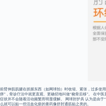
前臂伸肌肌腱在抓握东西（如网球拍）时收缩、紧张，过多使用
痹”，骨诊疗法中就更直观、更确切地叫做“桡骨后移”。 在中
症状并不会随着活动频繁而明显缓解。 网球肘护具 认为是由于
么就可以贴一些活血化瘀的膏药像舒肘通筋贴之类的。