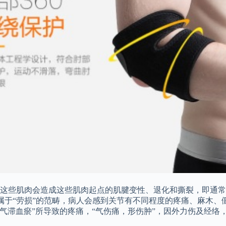
这些肌肉会造成这些肌肉起点的肌腱变性、退化和撕裂，即通常说
医属于“劳损”的范畴，病人会感到关节有不同程度的疼痛、麻木
“气滞血瘀”所导致的疼痛，“气伤痛，形伤肿”，因外力伤及经络