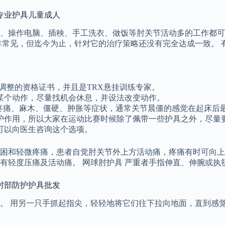
专业护具儿童成人
、操作电脑、插秧、手工洗衣、做饭等肘关节活动多的工作都可
非常见，但迄今为止，针对它的治疗策略还没有完全达成一致。 
ue）和脊椎调整的资格证书，并且是TRX悬挂训练专家。
某个动作，尽量找机会休息，并设法改变动作。
的疼痛、麻木、僵硬、肿胀等症状，通常关节晨僵的感觉在起床后
护作用，所以大家在运动比赛时候除了佩带一些护具之外，尽量
可以向医生咨询这个选项。
困和轻微疼痛，患者自觉肘关节外上方活动痛，疼痛有时可向上
有轻度压痛及活动痛。 网球肘护具 严重者手指伸直、伸腕或执
肘部防护护具批发
。 用另一只手抓起指尖，轻轻地将它们往下拉向地面，直到感觉