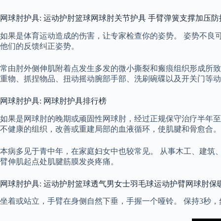
网球肘护具: 运动护肘篮球网球肘关节护具 手臂弹簧支撑加压
如果是体育运动造成的伤害，让专家检查你的姿势。 姿势不良
他们的反馈纠正姿势。
常由肘外侧伸肌附着点发生多发的微小撕裂和瘢痕组织形成所致
重物、抓捏物品、扭动摇动腕部手部、洗刷碗碟以及开关门等动
网球肘护具: 网球肘护具排行榜
如果是网球肘的晚期或顽固性网球肘，经过正规保守治疗半年至
不健康的组织，改善或重建局部的血液循环，使肌腱和骨愈合。
本病多见于青中年，在家庭妇女中也较常见。 从事木工、建筑
臂伸肌起点处肌腱筋膜发炎疼痛。
网球肘护具: 运动护肘篮球透气男女士羽毛球运动护臂网球肘保
坐着或站立，手臂在身侧自然下垂，手握一个哑铃。 保持3秒