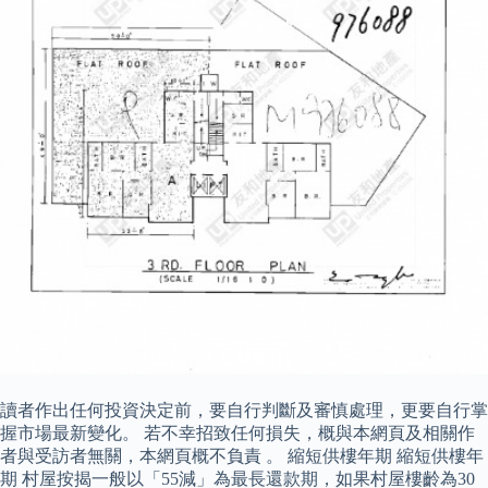
讀者作出任何投資決定前，要自行判斷及審慎處理，更要自行掌
握市場最新變化。 若不幸招致任何損失，概與本網頁及相關作
者與受訪者無關，本網頁概不負責 。 縮短供樓年期 縮短供樓年
期 村屋按揭一般以「55減」為最長還款期，如果村屋樓齡為30