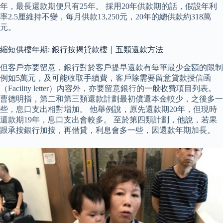
年，最長還款期便只有25年。 採用20年供款期的話，假設年利
率2.5厘維持不變，每月供款13,250元，20年的總供款約318萬
元。
縮短供樓年期: 銀行按揭貸款樓｜五類還款方法
但客戶亦要留意，銀行對於客戶提早還款有每筆最少金額的限制
例如5萬元，及可能收取手續費，客戶除需要留意貸款授信函
（Facility letter）內容外，亦要留意銀行的一般收費項目列表。
曹德明指，第二和第三類還款計劃最初償還本金較少，之後多一
些，息口支出相對增加。 他舉例說，原先還款期20年，但現時
還款期19年，息口支出會較多。 至於第四類計劃，他說，若果
跟承按銀行加按，再借貸，利息會多一些，因還款年期加長。