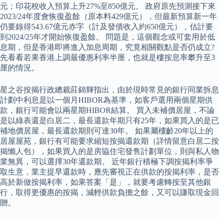
元；印花稅收入預算上升27%至850億元。 政府原先預測接下來
2023/24年度會恢復盈餘（原本料429億元），但最新預算新一年
仍要錄得543.67億元赤字（計及發債收入約650億元），估計要
到2024/25年才開始恢復盈餘。 問題是，這個觀念或可套用於低
息期，但是香港即將進入加息周期，究竟相關觀點是否仍成立?
先看看若果香港上調最優惠利率半厘，也就是樓按息率攀升至3
厘的情況。
星之谷按揭行政總裁莊錦輝指出，由於現時常見的銀行同業拆息
計劃中利息是以一個月HIBOR為基準，如客戶選用兩個星期供
款，銀行可能會以兩星期HIBOR結算。 買入未補價居屋，不論
是以綠表還是白居二，最長還款年期只有25年，如果買入的是已
補地價居屋，最長還款期則可達30年。 如果屬樓齡20年以上的
居屋屋苑，銀行有可能要求縮短按揭還款期（詳情留意白居二按
揭懶人包），如果買入的是房協住宅發售計劃單位，則與私人物
業無異，可以選擇30年還款期。 近年銀行積極下調按揭利率爭
取生意，業主提早還款時，應先審視正在供款的按揭利率，是否
高於新做按揭利率，如果答案「是」，就要考慮轉按至其他銀
行，取得更優惠的按揭，減輕供款負擔之餘，又可以賺取現金回
贈。