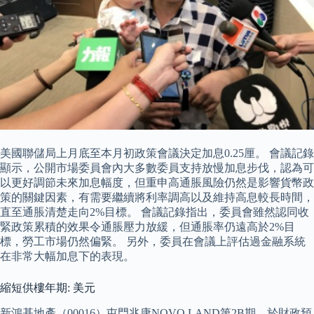
美國聯儲局上月底至本月初政策會議決定加息0.25厘。 會議記錄
顯示，公開市場委員會內大多數委員支持放慢加息步伐，認為可
以更好調節未來加息幅度，但重申高通脹風險仍然是影響貨幣政
策的關鍵因素，有需要繼續將利率調高以及維持高息較長時間，
直至通脹清楚走向2%目標。 會議記錄指出，委員會雖然認同收
緊政策累積的效果令通脹壓力放緩，但通脹率仍遠高於2%目
標，勞工市場仍然偏緊。 另外，委員在會議上評估過金融系統
在非常大幅加息下的表現。
縮短供樓年期: 美元
新鴻基地產（00016）屯門兆康NOVO LAND第2B期，於財政預