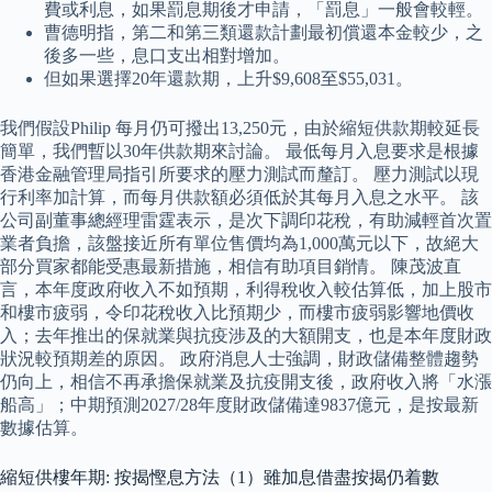
費或利息，如果罰息期後才申請，「罰息」一般會較輕。
曹德明指，第二和第三類還款計劃最初償還本金較少，之
後多一些，息口支出相對增加。
但如果選擇20年還款期，上升$9,608至$55,031。
我們假設Philip 每月仍可撥出13,250元，由於縮短供款期較延長
簡單，我們暫以30年供款期來討論。 最低每月入息要求是根據
香港金融管理局指引所要求的壓力測試而釐訂。 壓力測試以現
行利率加計算，而每月供款額必須低於其每月入息之水平。 該
公司副董事總經理雷霆表示，是次下調印花稅，有助減輕首次置
業者負擔，該盤接近所有單位售價均為1,000萬元以下，故絕大
部分買家都能受惠最新措施，相信有助項目銷情。 陳茂波直
言，本年度政府收入不如預期，利得稅收入較估算低，加上股市
和樓市疲弱，令印花稅收入比預期少，而樓市疲弱影響地價收
入；去年推出的保就業與抗疫涉及的大額開支，也是本年度財政
狀況較預期差的原因。 政府消息人士強調，財政儲備整體趨勢
仍向上，相信不再承擔保就業及抗疫開支後，政府收入將「水漲
船高」；中期預測2027/28年度財政儲備達9837億元，是按最新
數據估算。
縮短供樓年期: 按揭慳息方法（1）雖加息借盡按揭仍着數