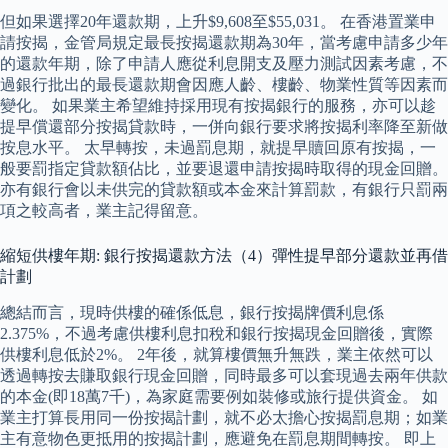
但如果選擇20年還款期，上升$9,608至$55,031。 在香港置業申
請按揭，金管局規定最長按揭還款期為30年，當考慮申請多少年
的還款年期，除了申請人應從利息開支及壓力測試因素考慮，不
過銀行批出的最長還款期會因應人齡、樓齡、物業性質等因素而
變化。 如果業主希望維持採用現有按揭銀行的服務，亦可以趁
提早償還部分按揭貸款時，一併向銀行要求將按揭利率降至新做
按息水平。 太早轉按，未過罰息期，就提早贖回原有按揭，一
般要罰指定貸款額佔比，並要退還申請按揭時取得的現金回贈。
亦有銀行會以未供完的貸款額或本金來計算罰款，有銀行只罰兩
項之較高者，業主記得留意。
縮短供樓年期: 銀行按揭還款方法（4）彈性提早部分還款並再借
計劃
總結而言，現時供樓的確係低息，銀行按揭牌價利息係
2.375%，不過考慮供樓利息扣稅和銀行按揭現金回贈後，實際
供樓利息低於2%。 2年後，就算樓價無升無跌，業主依然可以
透過轉按去賺取銀行現金回贈，同時最多可以套現過去兩年供款
的本金(即18萬7千)，為家庭需要例如裝修或旅行提供資金。 如
業主打算長用同一份按揭計劃，就不必太擔心按揭罰息期；如業
主有意物色更抵用的按揭計劃，應避免在罰息期間轉按。 即上