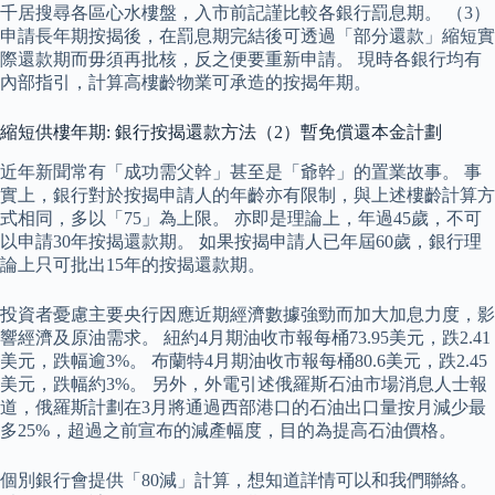
千居搜尋各區心水樓盤，入市前記謹比較各銀行罰息期。 （3）
申請長年期按揭後，在罰息期完結後可透過「部分還款」縮短實
際還款期而毋須再批核，反之便要重新申請。 現時各銀行均有
內部指引，計算高樓齡物業可承造的按揭年期。
縮短供樓年期: 銀行按揭還款方法（2）暫免償還本金計劃
近年新聞常有「成功需父幹」甚至是「爺幹」的置業故事。 事
實上，銀行對於按揭申請人的年齡亦有限制，與上述樓齡計算方
式相同，多以「75」為上限。 亦即是理論上，年過45歲，不可
以申請30年按揭還款期。 如果按揭申請人已年屆60歲，銀行理
論上只可批出15年的按揭還款期。
投資者憂慮主要央行因應近期經濟數據強勁而加大加息力度，影
響經濟及原油需求。 紐約4月期油收市報每桶73.95美元，跌2.41
美元，跌幅逾3%。 布蘭特4月期油收市報每桶80.6美元，跌2.45
美元，跌幅約3%。 另外，外電引述俄羅斯石油市場消息人士報
道，俄羅斯計劃在3月將通過西部港口的石油出口量按月減少最
多25%，超過之前宣布的減產幅度，目的為提高石油價格。
個別銀行會提供「80減」計算，想知道詳情可以和我們聯絡。