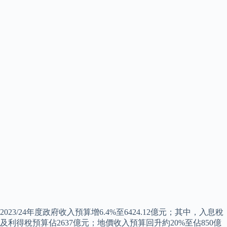
2023/24年度政府收入預算增6.4%至6424.12億元；其中，入息稅
及利得稅預算佔2637億元；地價收入預算回升約20%至佔850億