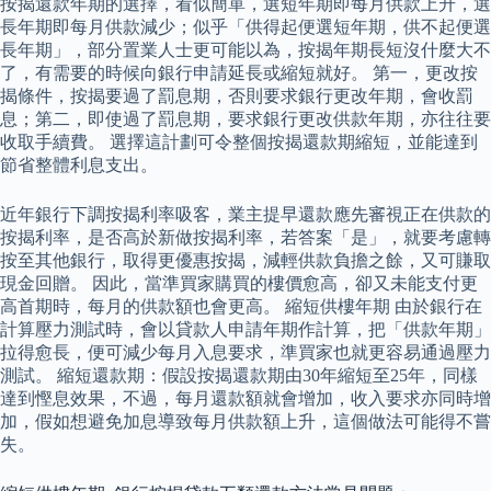
按揭還款年期的選擇，看似簡單，選短年期即每月供款上升，選
長年期即每月供款減少；似乎「供得起便選短年期，供不起便選
長年期」，部分置業人士更可能以為，按揭年期長短沒什麼大不
了，有需要的時候向銀行申請延長或縮短就好。 第一，更改按
揭條件，按揭要過了罰息期，否則要求銀行更改年期，會收罰
息；第二，即使過了罰息期，要求銀行更改供款年期，亦往往要
收取手續費。 選擇這計劃可令整個按揭還款期縮短，並能達到
節省整體利息支出。
近年銀行下調按揭利率吸客，業主提早還款應先審視正在供款的
按揭利率，是否高於新做按揭利率，若答案「是」，就要考慮轉
按至其他銀行，取得更優惠按揭，減輕供款負擔之餘，又可賺取
現金回贈。 因此，當準買家購買的樓價愈高，卻又未能支付更
高首期時，每月的供款額也會更高。 縮短供樓年期 由於銀行在
計算壓力測試時，會以貸款人申請年期作計算，把「供款年期」
拉得愈長，便可減少每月入息要求，準買家也就更容易通過壓力
測試。 縮短還款期：假設按揭還款期由30年縮短至25年，同樣
達到慳息效果，不過，每月還款額就會增加，收入要求亦同時增
加，假如想避免加息導致每月供款額上升，這個做法可能得不嘗
失。