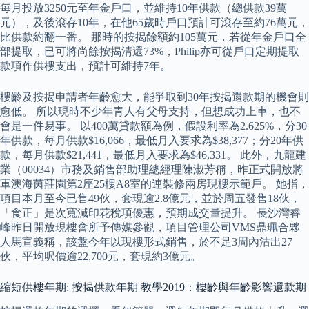
每月投放3250元至年金戶口，並維持10年供款（總供款39萬
元），及後滾存10年，在他65歲時戶口預計可滾存至約76萬元，
比供款約翻一番。 那時的按揭餘額約105萬元，若從年金戶口全
部提取，已可將尚餘按揭清還73%，Philip亦可從戶口定期提取
款項作供樓支出，預計可維持7年。
樓齡及按揭申請者年齡愈大，能爭取到30年按揭還款期的機會則
愈低。 所以現時不少年青人有父母支持，但想成功上車，也不
會是一件易事。 以400萬貸款額為例，假設利率為2.625%，分30
年供款，每月供款$16,066，最低月入要求為$38,377；分20年供
款，每月供款$21,441，最低月入要求為$46,331。 此外，九龍建
業（00034）市務及銷售部助理總經理陳淑芳稱，昨正式開放將
軍澳海茵莊園第2座25樓A8室的連裝修兩房現樓示範戶。 她指，
項目本月至今已售49伙，套現逾2.8億元，並於周五發售18伙，
「食正」是次寬減印花稅項優惠，預期成交量提升。 長沙灣睿
峰昨日開放現樓會所予傳媒參觀，項目管理公司VMS鼎珮合夥
人馬宣義稱，該盤今年以現樓形式銷售，於不足3周內沽出27
伙，平均呎價逾22,700元，套現約3億元。
縮短供樓年期: 按揭供款年期 教學2019：樓齡與年齡影響還款期