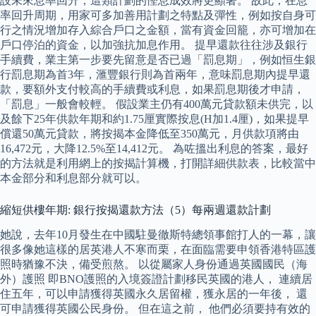
設未來息率回升，這類計劃的慳息成效將更顯著。 故此，在息
率回升周期，用家可多加善用計劃之特點及彈性，例如按自身可
行之情況增加存入綜合戶口之金額，當有資金回籠，亦可增加在
戶口停泊的資金，以加強抗加息作用。 提早還款往往涉及銀行
手續費，業主第一步要先留意是否已過「罰息期」，例如恒生銀
行罰息期為首3年，滙豐銀行則為首兩年，意味罰息期內提早還
款，要額外支付較高的手續費或利息，如果罰息期後才申請，
「罰息」一般會較輕。 假設業主仍有400萬元貸款額未供完，以
及餘下25年供款年期和約1.75厘實際按息(H加1.4厘)，如果提早
償還50萬元貸款，將按揭本金降低至350萬元，月供款項將由
16,472元，大降12.5%至14,412元。 為咗搵出利息的答案，最好
的方法就是利用網上的按揭計算機，打開詳細供款表，比較當中
本金部分和利息部分就可以。
縮短供樓年期: 銀行按揭還款方法（5）每兩週還款計劃
她說，去年10月發生在中國駐曼徹斯特總領事館打人的一幕，讓
很多像她這樣的居英港人不寒而栗，在面臨需要申領香港特區護
照時猶豫不決，備受煎熬。 以從屬家人身份通過英國國民（海
外）護照 即BNO護照的入境簽證計劃移民英國的港人， 連續居
住五年，可以申請獲得英國永久居留權，獲永居的一年後， 還
可申請獲得英國公民身份。 但在這之前， 他們必須要持有效的