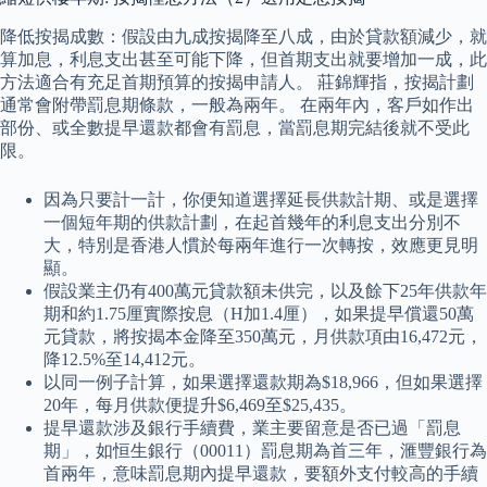
降低按揭成數：假設由九成按揭降至八成，由於貸款額減少，就
算加息，利息支出甚至可能下降，但首期支出就要增加一成，此
方法適合有充足首期預算的按揭申請人。 莊錦輝指，按揭計劃
通常會附帶罰息期條款，一般為兩年。 在兩年內，客戶如作出
部份、或全數提早還款都會有罰息，當罰息期完結後就不受此
限。
因為只要計一計，你便知道選擇延長供款計期、或是選擇
一個短年期的供款計劃，在起首幾年的利息支出分別不
大，特別是香港人慣於每兩年進行一次轉按，效應更見明
顯。
假設業主仍有400萬元貸款額未供完，以及餘下25年供款年
期和約1.75厘實際按息（H加1.4厘），如果提早償還50萬
元貸款，將按揭本金降至350萬元，月供款項由16,472元，
降12.5%至14,412元。
以同一例子計算，如果選擇還款期為$18,966，但如果選擇
20年，每月供款便提升$6,469至$25,435。
提早還款涉及銀行手續費，業主要留意是否已過「罰息
期」，如恒生銀行（00011）罰息期為首三年，滙豐銀行為
首兩年，意味罰息期內提早還款，要額外支付較高的手續