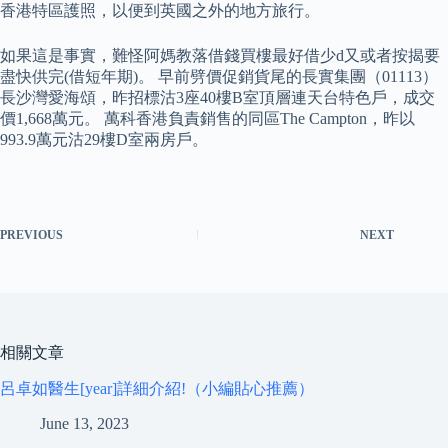
香港特區護照，以便到英國之外的地方旅行。
如果這是事實，難怪阿媽教落借錢買樓最好借少d又或者按揭要
盡快供完(借短年期)。 早前劈價促銷貨尾的長實集團（01113）
長沙灣愛海頌，昨招標沽3座40樓B室頂層連天台特色戶，成交
價1,668萬元。 萬科香港負責銷售的同區The Campton，昨以
993.9萬元沽29樓D室兩房戶。
PREVIOUS
NEXT
相關文章
呂卓如醫生[year]詳細介紹!（小編貼心推薦）
June 13, 2023