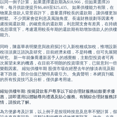
以同一例子計算，如果選擇還款期為$18,966，但如果選擇20
年，每月供款便提升$6,469至$25,435。 如果供樓能力有限，在
物業及借款人背景容許下，盡量選擇較長的還款期，讓供樓更加
輕鬆。 不少買家會從利息及風險角度、長遠財務規劃等因素考
慮按揭還款期，的確愈長的還款期，利息開支會有差異，在持續
低息環境下，考慮選用較長年期的還款期有助增加借款人的供樓
能力。
同時，陳嘉華表明樂意與政府探討引入新稅種或加稅，惟增設新
稅項須廣泛諮詢及研究，目前經濟未穩，不是時機，但可先展開
研究。 新一年就像喬遷新居予人的感覺般，主動型投資者可再
次展望未來的機遇，在目前不明朗的投資環境下，已留意到一些
樂觀因素。 縮短供樓年期 股債市場在經歷去年的慘淡表現及顯
著下跌後，部分估值已變得具吸引力。 免責聲明：本網頁刊載
的所有投資技巧及分析，僅供參考用途。
縮短供樓年期: 按揭貸款客戶尊享以下綜合理財服務結餘要求優
惠，請即選用以體驗尊尚禮遇及貼心服務。有關綜合理財服務詳
情，請按此了解。
為方便參考及計算，以上例子是按現時按息及息率不變計算，假