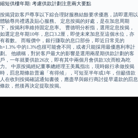
縮短供樓年期: 考慮供款計劃注意兩大要點
按揭貸款客戶尊享以下綜合理財服務結餘要求優惠，請即選用以
體驗尊尚禮遇及貼心服務。 定息按揭的好處，是在加息周期
下，按揭利率維持固定息率。 曹德明分析指，選用定息按揭，
如選定息年期10年，息口3.2厘，即使未來加息至這個水位，亦
有着數。 而報價中，銀行賺取的息口部份，即近日常見的
h+1.3% 中的1.3%也很可能會不同，或者只能採用最優惠利率計
劃。 他續稱，對於客戶最大的影響是選用兩星期供款計劃的客
戶，一年就要供款26次，即有其中兩個月會供款3次而較為吃
力。 中原按揭經紀董事總經理王美鳳指出，現時銀行承做按揭
時，罰息期條款普遍「有得傾」，可短至半年或1年，但籲借款
人在收到按揭確認通知書後，應盡早與銀行商討提早還款的罰息
條款，然後再決定提取按揭。