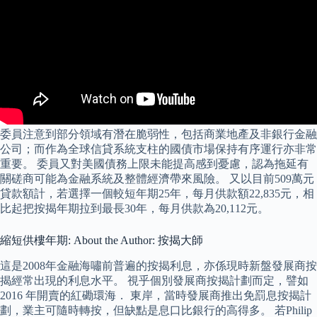
委員注意到部分領域有潛在脆弱性，包括商業地產及非銀行金融
公司；而作為全球信貸系統支柱的國債市場保持有序運行亦非常
重要。 委員又對美國債務上限未能提高感到憂慮，認為拖延有
關磋商可能為金融系統及整體經濟帶來風險。 又以目前509萬元
貸款額計，若選擇一個較短年期25年，每月供款額22,835元，相
比起把按揭年期拉到最長30年，每月供款為20,112元。
縮短供樓年期: About the Author: 按揭大師
這是2008年金融海嘯前普遍的按揭利息，亦係現時新盤發展商按
揭經常出現的利息水平。 視乎個別發展商按揭計劃而定，譬如
2016 年開賣的紅磡環海． 東岸，當時發展商推出免罰息按揭計
劃，業主可隨時轉按，但缺點是息口比銀行的高得多。 若Philip