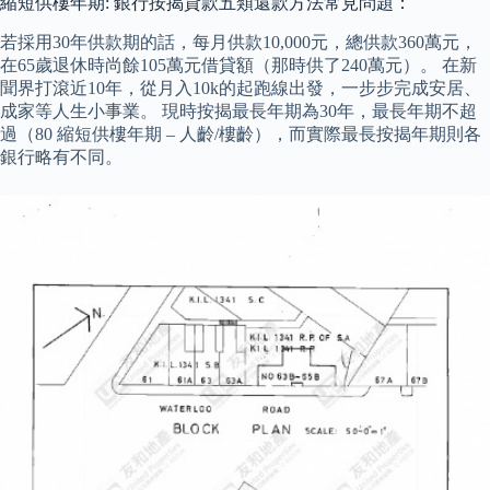
縮短供樓年期: 銀行按揭貸款五類還款方法常見問題：
若採用30年供款期的話，每月供款10,000元，總供款360萬元，
在65歲退休時尚餘105萬元借貸額（那時供了240萬元）。 在新
聞界打滾近10年，從月入10k的起跑線出發，一步步完成安居、
成家等人生小事業。 現時按揭最長年期為30年，最長年期不超
過（80 縮短供樓年期 – 人齡/樓齡），而實際最長按揭年期則各
銀行略有不同。