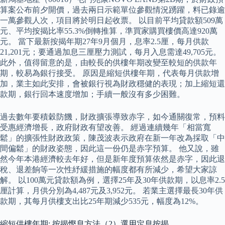
算案公布前夕開價，過去兩日示範單位參觀情況踴躍，料已錄逾
一萬參觀人次，項目將於明日起收票。 以目前平均貸款額509萬
元、平均按揭比率55.3%倒轉推算，準買家購買樓價高達920萬
元。 當下最新按揭年期27年9月個月，息率2.5厘，每月供款
21,201元；要通過加息三厘壓力測試，每月入息需達49,705元。
此外，值得留意的是，由較長的供樓年期改變至較短的供款年
期，較易為銀行接受。 原因是縮短供樓年期，代表每月供款增
加，業主如此安排，會被銀行視為財政穩健的表現；加上縮短還
款期，銀行回本速度增加；手續一般沒有多少困難。
過去數年要積穀防饑，財政擴張導致赤字，如今通關復常，預料
受惠經濟增長，政府財政有望改善。 經過連續幾年「相當寬
鬆」的擴張性財政政策，陳茂波表示政府在新一年改為採取「中
間偏鬆」的財政姿態，因此這一份仍是赤字預算。 他又說，雖
然今年本港經濟較去年好，但是新年度預算依然是赤字，因此退
稅、退差餉等一次性紓緩措施的幅度都有所減少，希望大家諒
解。 以100萬元貸款額為例，選擇25年及30年供款期，以息率2.5
厘計算，月供分別為4,487元及3,952元。 若業主選擇最長30年供
款期，其每月供樓支出比25年期減少535元，幅度為12%。
縮短供樓年期: 按揭慳息方法（2）選用定息按揭