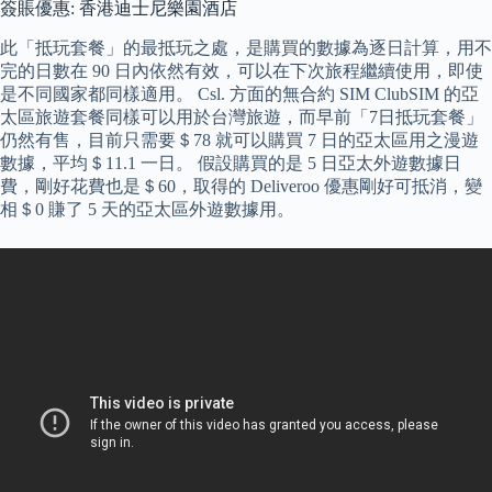
簽賬優惠: 香港迪士尼樂園酒店
此「抵玩套餐」的最抵玩之處，是購買的數據為逐日計算，用不
完的日數在 90 日內依然有效，可以在下次旅程繼續使用，即使
是不同國家都同樣適用。 Csl. 方面的無合約 SIM ClubSIM 的亞
太區旅遊套餐同樣可以用於台灣旅遊，而早前「7日抵玩套餐」
仍然有售，目前只需要＄78 就可以購買 7 日的亞太區用之漫遊
數據，平均＄11.1 一日。 假設購買的是 5 日亞太外遊數據日
費，剛好花費也是＄60，取得的 Deliveroo 優惠剛好可抵消，變
相＄0 賺了 5 天的亞太區外遊數據用。