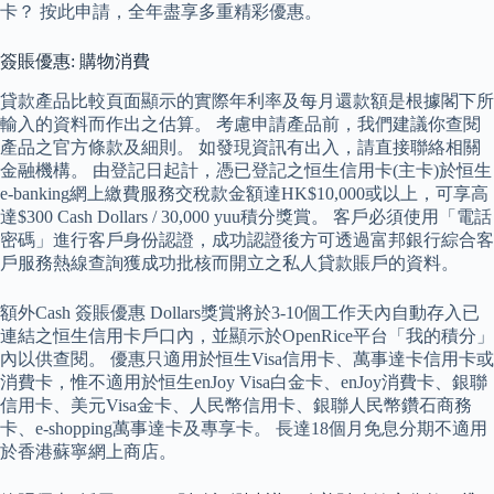
卡？ 按此申請，全年盡享多重精彩優惠。
簽賬優惠: 購物消費
貸款產品比較頁面顯示的實際年利率及每月還款額是根據閣下所
輸入的資料而作出之估算。 考慮申請產品前，我們建議你查閱
產品之官方條款及細則。 如發現資訊有出入，請直接聯絡相關
金融機構。 由登記日起計，憑已登記之恒生信用卡(主卡)於恒生
e-banking網上繳費服務交稅款金額達HK$10,000或以上，可享高
達$300 Cash Dollars / 30,000 yuu積分獎賞。 客戶必須使用「電話
密碼」進行客戶身份認證，成功認證後方可透過富邦銀行綜合客
戶服務熱線查詢獲成功批核而開立之私人貸款賬戶的資料。
額外Cash 簽賬優惠 Dollars獎賞將於3-10個工作天內自動存入已
連結之恒生信用卡戶口內，並顯示於OpenRice平台「我的積分」
內以供查閱。 優惠只適用於恒生Visa信用卡、萬事達卡信用卡或
消費卡，惟不適用於恒生enJoy Visa白金卡、enJoy消費卡、銀聯
信用卡、美元Visa金卡、人民幣信用卡、銀聯人民幣鑽石商務
卡、e-shopping萬事達卡及專享卡。 長達18個月免息分期不適用
於香港蘇寧網上商店。