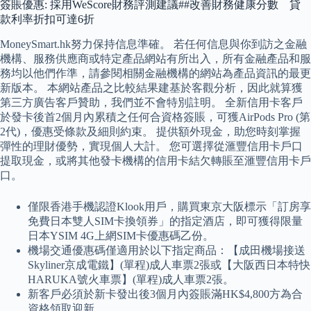
簽賬優惠: 採用WeScore財務評測建議##改善財務健康分數 貸
款利率折扣可達6折
MoneySmart.hk努力保持信息準確。 若任何信息與你到訪之金融
機構、服務供應商或特定產品網站有所出入，所有金融產品和服
務均以他們作準，請參閱相關金融機構的網站為產品資訊的最更
新版本。 本網站產品之比較結果建基於客觀分析，因此就算獲
第三方廣告客戶贊助，我們並不會特別註明。 全新信用卡客戶
於發卡後首2個月內累積之任何合資格簽賬，可獲AirPods Pro (第
2代)，優惠受條款及細則約束。 提供額外現金，助您時刻掌握
彈性的理財優勢，實現個人大計。 您可選擇從滙豐信用卡戶口
提取現金，或將其他發卡機構的信用卡結欠轉賬至滙豐信用卡戶
口。
僅限香港手機認證Klook用戶，購買東京大阪標示「訂房享
免費日本雙人SIM卡換領券」的指定酒店，即可獲得限量
日本YSIM 4G上網SIM卡優惠碼乙份。
機場交通優惠碼僅適用於以下指定商品：【成田機場接送
Skyliner京成電鐵】(單程)成人車票2張或【大阪西日本特快
HARUKA號火車票】(單程)成人車票2張。
新客戶必須於新卡發出後3個月內簽賬滿HK$4,800方為合
資格領取迎新。