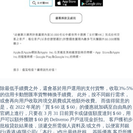
除最低手續費之外，還會基於用戶選用的支付貨幣，收取3%-5%
的信用卡動態匯率貨幣轉換手續費。 此外，按不同銀行需求，
或會再向用戶收取跨境交易費或其他額外收費。 而值得留意的
是，在 2022 年尾的「買＄60 送＄60」的優惠就加碼至自由鳥的
官網上進行，只要在 3 月 31 日前買卡或儲值額度達到＄60，用
戶可以額外獲贈＄60 的 Deliveroo 戶戶送現金折扣。 客戶獲初步
批核貸款結果後，須遞交所需個人資料及/或文件，以便富邦銀
行(香港)有限公司(「本行」)作出最終批核。 簽賬優惠 客戶所獲