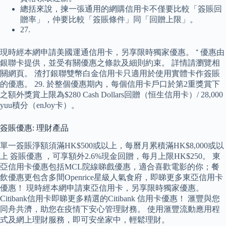
總括來說，揀一張通用的網購信用卡不僅要比較「簽賬回
贈率」，仲要比較「簽賬條件」同「回贈上限」。
27.
現時經本網申請美國運通信用卡，另享限時獨家優惠。 ⁺ 優惠由
銀聯卡提供，並受有關優惠之條款及細則約束。 詳情請瀏覽相
關網頁。 渣打銀聯雙幣白金信用卡只適用於使用實體卡作簽賬
的優惠。 29. 於整個優惠期內，每個信用卡戶口於第2重獎賞下
之額外獎賞上限為$280 Cash Dollars回贈（恒生信用卡）/ 28,000
yuu積分（enJoy卡）。
簽賬優惠: 理財產品
單一簽賬淨額須滿HK$500或以上，每曆月累積滿HK$8,000或以
上 簽賬優惠 ，可享額外2.6%現金回贈，每月上限HK$250。 東
亞信用卡優惠包括MCL院線睇戲優惠，適合喜歡電影的你；餐
飲優惠更包含多間Openrice星級人氣食府，即睇更多東亞信用卡
優惠！ 現時經本網申請東亞信用卡，另享限時獨家優惠。
Citibank信用卡即睇更多精選的Citibank 信用卡優惠！ 滙豐與您
同舟共濟，助您在疫情下安心管理財務。 使用滙豐流動應用程
式及網上理財服務，即可安坐家中，輕鬆理財。