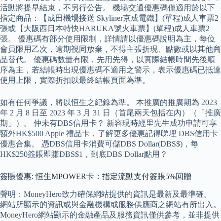
活動將提早結束，不另行公告。 機場交通優惠碼僅適用於以下
指定商品：【成田機場接送 Skyliner京成電鐵】(單程)成人車票2
張或【大阪西日本特快HARUKA號火車票】(單程)成人車票2
張。 優惠碼有部分使用限制，詳情請以優惠碼說明為主，每位
會員限用乙次，逾期視同放棄，不得主張折現、點數或以其他商
品替代。 優惠碼數量有限，先用先得，以實際結帳時間先後順
序為主，若結帳時出現優惠碼不適用之警示，表示優惠碼已抵達
使用上限，實際折扣以最終結帳頁面為準。
如有任何爭議，將以恒生之紀錄為準。 本推廣的推廣期為 2023
年 2 月 8 日至 2023 年 3 月 31 日（首尾兩天包括在內）（「推廣
期」）。 仲未有DBS信用卡？ 新容現時經里先生成功申請可享
額外HK$500 Apple 禮品卡，了解更多優惠記得睇埋 DBS信用卡
優惠合集。 憑DBS信用卡消費可儲DBS Dollar(DBS$)，每
HK$250簽賬即賺DBS$1，到底DBS Dollar點用？
簽賬優惠: 恒生MPOWER卡：指定流動支付簽賬5%回贈
聲明﹕MoneyHero致力確保網站提供的資訊是最新及最準確。
網站所顯示的資訊或與金融機構或服務供應商之網站有所出入。
MoneyHero網站顯示的金融產品及服務資訊僅供參考，並非提供