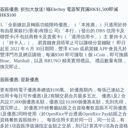
簽賬優惠: 折扣大放送! 喺Elecboy 電器幫買滿HK$1,500即減
HK$100
1.「全新繳款及轉賬功能限時優惠」（「本推廣」）只適用於持
有由星展銀行(香港)有限公 司(「本行」) 發出的 DBS 信用卡及
聯營卡(不包括商務卡及貴賓卡)（「適用信用卡」）主 要持卡人
（「持卡人」）。 易賞錢會員唔單止可以賺積分當錢駛！ 即日
起至 2022 年 6 月 30日期間，豐澤 iClub 或易賞錢 APP 會員凡於
豐澤門市及網店購物，每滿$500 即可賺取 1 個 i-Coin，即可換購
Bose、Marshall，以及 BRUNO 精美實用禮品。 禮品數量有限，
換完即止。
簽賬優惠: 迎新優惠
更有限時電子優惠券總值$100萬。 於優惠期內，每張已連結之
信用卡每日可作優惠1及2有關交易合共最多五次。 優惠1及2 合
共設37,000個優惠名額，優惠3設10,000個優惠名額，先到先得，
賞完即止。 於優惠3中經餐廳結賬之合資格餐飲簽賬不可與優惠
1及優惠2同時使用（於OpenRice平台透過OpenRice Pay結賬之合
資格餐飲簽賬除外）。 每張信用卡若於同一日，同一分店，有
多於1項簽賬淨值滿指定金額之交易，則只計算其中1項為合資格