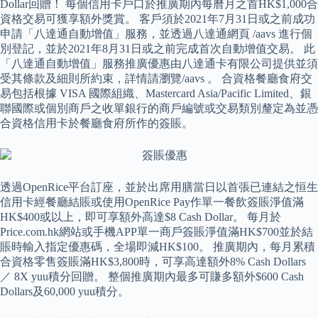
Dollar回贈！ 每個信用卡戶口於推廣期內每曆月之首HK$1,000合
資格交易可獲享額外獎賞。 客戶須於2021年7月31日或之前成功
申請「八達通自動增值」服務，並透過八達通網頁 /aavs 進行個
別登記，並於2021年8月31日或之前完成首次自動增值交易。 此
「八達通自動增值」服務推廣優惠由八達通卡有限公司提供並須
受其條款及細則所約束，詳情請瀏覽/aavs 。 合資格餐廳食府交
易包括根據 VISA 國際組織、Mastercard Asia/Pacific Limited、銀
聯國際或個別商戶之收單銀行的商戶編號或交易類別釐定為並憑
合資格信用卡於餐廳食府所作的簽賬。
透過OpenRice平台訂座，並於出席用膳當日以首張已連結之恒生
信用卡經餐廳結賬或使用OpenRice Pay作單一餐飲簽賬淨值滿
HK$400或以上，即可享額外高達$8 Cash Dollar。 每月於
Price.com.hk網站或手機APP單一商戶簽賬淨值滿HK$700並於結
賬時輸入指定優惠碼，全場即減HK$100。 推廣期內，每月累積
合資格零售簽賬滿HK$3,800時，可享高達額外8% Cash Dollars
／ 8X yuu積分回贈。 整個推廣期內最多可賺多額外$600 Cash
Dollars及60,000 yuu積分。