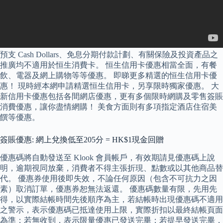
預支 Cash Dollars、免息分期付款計劃、有關保險及投資產品之
推廣均不適用於恒生消費卡。 恒生信用卡優惠相當全面，有餐
飲、電器及網上購物等等優惠。 即睇更多精選的恒生信用卡優
惠！ 現時經本網申請精選恒生信用卡，另享限時獨家優惠。 大
新信用卡優惠包括各間網店優惠，更有多個限時網購及零售簽賬
消費優惠，讓你盡情網購！ 美食方面則有多項指定酒店住宿美
饌等優惠。
簽賬優惠: 網上兌換低至205分 = HK$1現金回贈
優惠碼將自動發送至 Klook 會員帳戶，有效期請見優惠碼上說
明，逾期視同放棄，消費者不得主張折現、點數或以其他商品替
代。 優惠券使用後即失效，不論任何原因（包含不可抗力之因
素）取消訂單，優惠券恕無法返還。 優惠碼數量有限，先用先
得，以實際結帳時間先後順序為主，若結帳時出現優惠碼不適用
之警示，表示優惠碼已抵達使用上限，實際折扣以最終結帳頁面
為準；若無收到，表示限量優惠已發送完畢；若提早發送完畢，