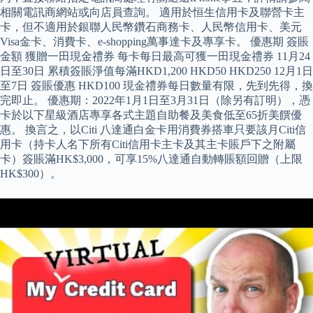
相關電訊商網站或向店員查詢。 適用於恒生信用卡及聯營卡主
卡，但不適用於銀聯人民幣鑽石商務卡、人民幣信用卡、美元
Visa金卡、消費卡、e-shopping萬事達卡及專享卡。 優惠期 簽賬
金額 獲贈一田現金禮券 每卡每日最高可獲一田現金禮券 11月24
日至30日 累積簽賬淨值每滿HKD1,200 HKD50 HKD250 12月1日
至7日 簽賬優惠 HKD100 現金禮券每日數量有限，先到先得，換
完即止。 優惠期：2022年1月1日至3月31日（除另有訂明），憑
卡於以下星級酒店專享各式主題自助餐及美食低至65折美饌優
惠。 換言之，以Citi 八達通白金卡用消費券搭車只要該月Citi信
用卡（持卡人名下所有Citi信用卡主卡及其主卡賬戶下之附屬
卡）簽賬滿HK$3,000，可享15%八達通自動轉賬額回贈（上限
HK$300）。