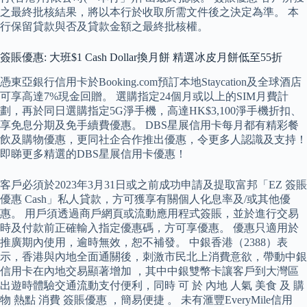
之最終批核結果，將以本行於收取所需文件後之決定為準。 本
行保留貸款與否及貸款金額之最終批核權。
簽賬優惠: 大班$1 Cash Dollar換月餅 精選冰皮月餅低至55折
憑東亞銀行信用卡於Booking.com預訂本地Staycation及全球酒店
可享高達7%現金回贈。 選購指定24個月或以上的SIM月費計
劃，再於同日選購指定5G淨手機，高達HK$3,100淨手機折扣、
享免息分期及免手續費優惠。 DBS星展信用卡每月都有精彩餐
飲及購物優惠，更同社企合作推出優惠，令更多人認識及支持！
即睇更多精選的DBS星展信用卡優惠！
客戶必須於2023年3月31日或之前成功申請及提取富邦「EZ 簽賬
優惠 Cash」私人貸款，方可獲享有關個人化息率及/或其他優
惠。 用戶須透過商戶網頁或流動應用程式簽賬，並於進行交易
時及付款前正確輸入指定優惠碼，方可享優惠。 優惠只適用於
推廣期內使用，逾時無效，恕不補發。 中銀香港（2388）表
示，香港與內地全面通關後，刺激市民北上消費意欲，帶動中銀
信用卡在內地交易顯著增加 ，其中中銀雙幣卡讓客戶到大灣區
出遊時體驗交通流動支付便利，同時 可 於 內地 人氣 美食 及 購
物 熱點 消費 簽賬優惠 ，簡易便捷 。 未有滙豐EveryMile信用