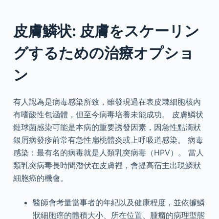
皮膚鱗状: 皮膚をスケーリン
グするための治療オプショ
ン
有人認為是病毒感染所致，雖發現過在表皮棘細胞核內
有嗜酸性包涵體，但至今病毒培養未能成功。 皮膚鱗状
鏈球菌感染可能是本病的重要誘發因素，因急性點滴狀
銀屑病發疹前常有急性扁桃體炎或上呼吸道感染。 病毒
感染：最有名的病毒就是人類乳突病毒（HPV）。 當人
類乳突病毒長時間潛伏在皮膚裡，會提高宿主出現鱗狀
細胞癌的機會。
醫師會考量當事者的年紀以及健康程度，並依據鱗
狀細胞癌的體積大小、所在位置、腫瘤的病理型態