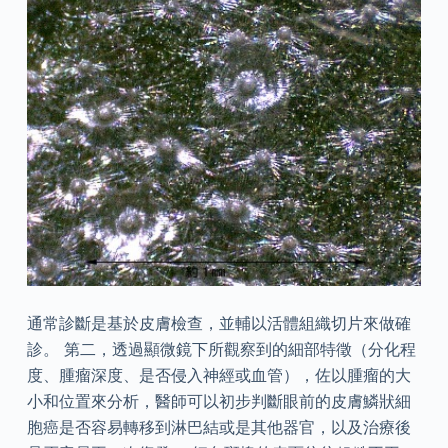
通常診斷是基於皮膚檢查，並輔以活體組織切片來做確
診。 第二，透過顯微鏡下所觀察到的細部特徵（分化程
度、腫瘤深度、是否侵入神經或血管），佐以腫瘤的大
小和位置來分析，醫師可以初步判斷眼前的皮膚鱗狀細
胞癌是否容易轉移到淋巴結或是其他器官，以及治療後