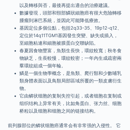
以及轉移與否，最後再提出適合的治療建議。
數據發現，頭部和頸部鱗狀細胞癌有很大危險轉移
腫瘤到淋巴系統，並因此可能降低療效。
基因定位多個位點，包括2q33-35、19p12-q12、
定位於14q11TGM1基因發生突變、缺失或插入，
至細胞粘連和細胞被膜蛋白交聯缺陷。
春夏因食物豐富，魚類生長快，環紋較寬；秋冬食
物缺乏，生長較慢，環紋較密；一年內生成疏密兩
羣環紋組成一個年輪。
鱗是一個生物學概念，是魚類、爬行類和少數哺乳
類身體表面以及鳥類局部區域所覆的一類皮膚衍生
物。
它由鳞状细胞的复制失控引起，或者细胞在复制或
组织结构上异常有关，比如角蛋白、张力丝、细胞
桥粒以及细胞和细胞之间的链接结构。
前列腺部位的鳞状细胞癌通常会有非常强的入侵性。 它