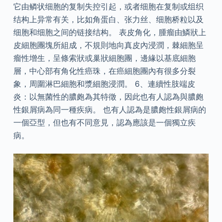
它由鳞状细胞的复制失控引起，或者细胞在复制或组织
结构上异常有关，比如角蛋白、张力丝、细胞桥粒以及
细胞和细胞之间的链接结构。 表皮角化，腫瘤由鱗狀上
皮細胞團塊所組成，不規則地向真皮內浸潤，棘細胞呈
瘤性增生，呈條索狀或巢狀細胞團，邊緣以基底細胞
層，中心部有角化性癌珠，在癌細胞團內有很多分裂
象，周圍淋巴細胞和漿細胞浸潤。 6、連續性肢端皮
炎：以無菌性的膿皰為其特徵，因此也有人認為與膿皰
性銀屑病為同一種疾病。 也有人認為是膿皰性銀屑病的
一個亞型，但也有不同意見，認為應該是一個獨立疾
病。