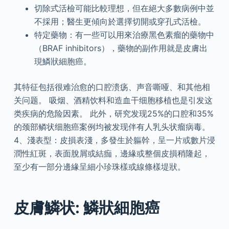
切除式活檢可能比較理想，但在絕大多數病例中並
不採用；醫生更傾向於選擇切開或穿孔式活檢。
特定藥物：有一些可以用來治療黑色素瘤的藥物中
（BRAF inhibitors），藥物的副作用就是皮膚出
現鱗狀細胞癌。
其特征包括很难治愈的口腔溃疡、声音嘶哑、和其他相
关问题。 吸烟、酒精饮料和造血干细胞移植也是引发这
类疾病的危险因素。 此外，研究发现25%的口腔和35%
的颈部鳞状细胞癌案例均被发现伴有人乳头状瘤病毒。
4、淺表型：皮損表淺，多發生於軀幹，呈一片或數片浸
潤性紅斑，表面脫屑或結痂，邊緣或整個皮損稍隆起，
至少有一部分邊緣呈細小珍珠樣或線條樣堤狀。
皮膚鱗状: 鱗狀細胞癌