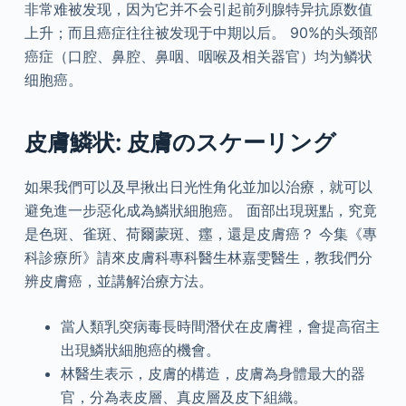
非常难被发现，因为它并不会引起前列腺特异抗原数值
上升；而且癌症往往被发现于中期以后。 90%的头颈部
癌症（口腔、鼻腔、鼻咽、咽喉及相关器官）均为鳞状
细胞癌。
皮膚鱗状: 皮膚のスケーリング
如果我們可以及早揪出日光性角化並加以治療，就可以
避免進一步惡化成為鱗狀細胞癌。 面部出現斑點，究竟
是色斑、雀斑、荷爾蒙斑、癦，還是皮膚癌？ 今集《專
科診療所》請來皮膚科專科醫生林嘉雯醫生，教我們分
辨皮膚癌，並講解治療方法。
當人類乳突病毒長時間潛伏在皮膚裡，會提高宿主
出現鱗狀細胞癌的機會。
林醫生表示，皮膚的構造，皮膚為身體最大的器
官，分為表皮層、真皮層及皮下組織。