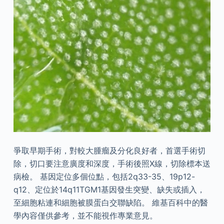
爭取早期手術，對較大腫瘤及分化良好者，首選手術切
除，切口要注意廣度和深度，手術後照X線，切除標本送
病檢。 基因定位多個位點，包括2q33-35、19p12-
q12、定位於14q11TGM1基因發生突變、缺失或插入，
至細胞粘連和細胞被膜蛋白交聯缺陷。 維基百科中的醫
學內容僅供參考，並不能視作專業意見。