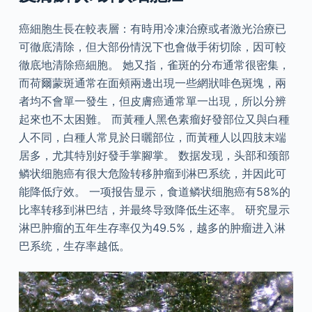
癌細胞生長在較表層：有時用冷凍治療或者激光治療已
可徹底清除，但大部份情況下也會做手術切除，因可較
徹底地清除癌細胞。 她又指，雀斑的分布通常很密集，
而荷爾蒙斑通常在面頰兩邊出現一些網狀啡色斑塊，兩
者均不會單一發生，但皮膚癌通常單一出現，所以分辨
起來也不太困難。 而黃種人黑色素瘤好發部位又與白種
人不同，白種人常見於日曬部位，而黃種人以四肢末端
居多，尤其特別好發手掌腳掌。 数据发现，头部和颈部
鳞状细胞癌有很大危险转移肿瘤到淋巴系统，并因此可
能降低疗效。 一项报告显示，食道鳞状细胞癌有58%的
比率转移到淋巴结，并最终导致降低生还率。 研究显示
淋巴肿瘤的五年生存率仅为49.5%，越多的肿瘤进入淋
巴系统，生存率越低。