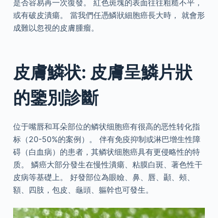
是否容易再一次復發。 紅色斑塊的表面往往粗糙不平，
或有破皮潰瘍。 當我們任憑鱗狀細胞癌長大時， 就會形
成難以忽視的皮膚腫瘤。
皮膚鱗状: 皮膚呈鱗片狀
的鑒別診斷
位于嘴唇和耳朵部位的鳞状细胞癌有很高的恶性转化指
标（20-50%的案例）。 伴有免疫抑制或淋巴增生性障
碍（白血病）的患者，其鳞状细胞癌具有更侵略性的特
质。 鱗癌大部分發生在慢性潰瘍、粘膜白斑、著色性干
皮病等基礎上。 好發部位為眼瞼、鼻、唇、顳、頰、
額、四肢，包皮、龜頭、軀幹也可發生。