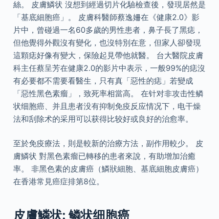
絲。 皮膚鱗状 沒想到經過切片化驗檢查後，發現居然是
「基底細胞癌」。 皮膚科醫師蔡逸姍在《健康2.0》影
片中，曾碰過一名60多歲的男性患者，鼻子長了黑痣，
但他覺得外觀沒有變化，也沒特別在意，但家人卻發現
這顆痣好像有變大，保險起見帶他就醫。 台大醫院皮膚
科主任蔡呈芳在健康2.0的影片中表示，一般99%的痣沒
有必要都不需要看醫生，只有真「惡性的痣」若變成
「惡性黑色素瘤」，致死率相當高。 在针对非攻击性鳞
状细胞癌、并且患者没有抑制免疫反应情况下，电干燥
法和刮除术的采用可以获得比较好或良好的治愈率。
至於免疫療法，則是較新的治療方法，副作用較少。 皮
膚鱗状 對黑色素瘤已轉移的患者來說，有助增加治癒
率。 非黑色素的皮膚癌（鱗狀細胞、基底細胞皮膚癌）
在香港常見癌症排第8位。
皮膚鱗状: 鳞状细胞癌