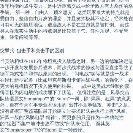
攻守均衡的战斗实力，是中近距离交战中给予敌方有力杀伤的杀
手锏。 第一种，自由人：顾名思义，这类玩家最大的特点就是
爱自由，坚信自由万岁的理念，并且发挥极其不稳定，经常处在
可有可无的尴尬地位，遭遇敌人不是在逃跑就是被打倒。 而这
类人在现实生活中的特点则是比较孩子气、任性乐观、不受管
束、经常闯祸等等。
突擊兵: 狙击手和突击手的区别
当英法相继在1915年将坦克投入战场之时，另一边的德军决定进
一步开发与发展步兵战术，而步兵战术的修改与适应直接导致了
德军新式指挥和作战原则的出现。 “闪电战”实际就是这一战术
在经过新型武备（比如坦克与斯图卡俯冲战斗机）的强化下，在
更大的规模情况下投入使用的结果。 一战中这类战术经验的获
得直接为闪电战的成功埋下了伏笔。 值得注意的是，风暴突击
队德语原文Sturmtrupp中的“Sturm”一词，除“风暴、狂风”的意思
外，自有作为军事专业术语用的“出其不意地猛攻、冲击”之意。
没有证据证明该部队最开始建立时要求部队在执行上有“风暴、
狂风一般的‘风驰电掣’精神”，而更多的只是作为一种功能性
的“猛烈而集中地冲击敌军防线”部队来使用。 而其英
文”Stormtrooper”中的”Storm”是一种借译。