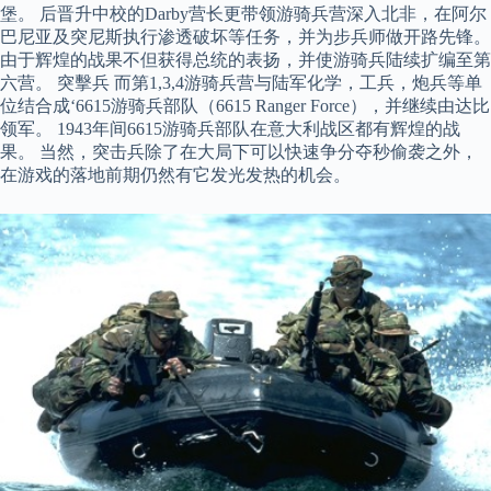
堡。 后晋升中校的Darby营长更带领游骑兵营深入北非，在阿尔
巴尼亚及突尼斯执行渗透破坏等任务，并为步兵师做开路先锋。
由于辉煌的战果不但获得总统的表扬，并使游骑兵陆续扩编至第
六营。 突擊兵 而第1,3,4游骑兵营与陆军化学，工兵，炮兵等单
位结合成‘6615游骑兵部队（6615 Ranger Force），并继续由达比
领军。 1943年间6615游骑兵部队在意大利战区都有辉煌的战
果。 当然，突击兵除了在大局下可以快速争分夺秒偷袭之外，
在游戏的落地前期仍然有它发光发热的机会。