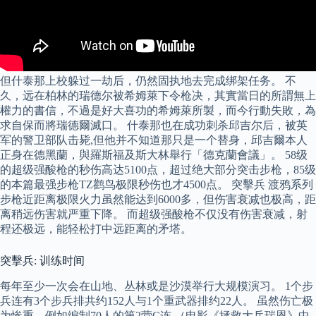
但什泰那上校躲过一劫后，仍然固执地去完成绑架任务。 不
久，远在柏林的瑞德尔被希姆萊下令枪决，其實當日的所謂無上
權力的書信，不過是好大喜功的希姆萊所製，而今行動失敗，為
求自保而將瑞德爾滅口。 什泰那也在成功刺杀邱吉尔后，被英
军的警卫部队击毙,但他并不知道那只是一个替身，邱吉爾本人
正身在德黑蘭，與羅斯福及斯大林舉行「德克蘭會議」。 58级
的超级强酸枪的秒伤高达5100点，超过绝大部分突击步枪，85级
的本篇最强步枪TZ鹳鸟极限秒伤也才4500点。 突擊兵 渡鸦系列
步枪近距离极限火力虽然能达到6000多，但伤害衰减也极高，距
离稍远伤害就严重下降。 而超级强酸枪不仅没有伤害衰减，射
程还极远，能轻松打中远距离的矛塔。
突擊兵: 训练时间
每年至少一次会在山地、丛林或是沙漠举行大规模演习。 1个步
兵连有3个步兵排共约152人与1个重武器排约22人。 虽然伤亡极
为惨重，例如编制70人的第2营C连 （电影《拯救大兵瑞恩》中