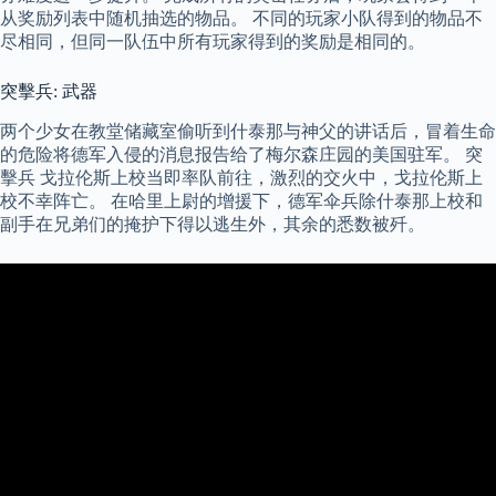
从奖励列表中随机抽选的物品。 不同的玩家小队得到的物品不
尽相同，但同一队伍中所有玩家得到的奖励是相同的。
突擊兵: 武器
两个少女在教堂储藏室偷听到什泰那与神父的讲话后，冒着生命
的危险将德军入侵的消息报告给了梅尔森庄园的美国驻军。 突
擊兵 戈拉伦斯上校当即率队前往，激烈的交火中，戈拉伦斯上
校不幸阵亡。 在哈里上尉的增援下，德军伞兵除什泰那上校和
副手在兄弟们的掩护下得以逃生外，其余的悉数被歼。