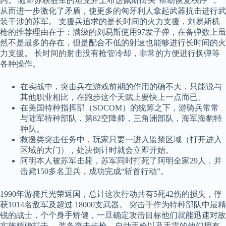
内。 随即苏联驻军的坦克开上布达佩斯街头“帮助恢复秩序”，
从而进一步激化了矛盾，使更多的匈牙利人拿起武器抗击进行武
装干涉的苏军。 支援兵追求的是长时间的火力支援，刘易斯机
枪的推荐理由在于：满级的刘易斯使用97发子弹，在备弹数上虽
然不是最多的存在，但是配合不低的射速也能够进行长时间的火
力支援。 长时间的射击没有枪管冷却，非常的方便进行换弹等
各种操作。
在实战中，突击兵在游戏前期的作用的确不大，只能说与
其他职业相比，在跑步这个天赋上要快上一点而已。
在美国特种指挥部（SOCOM）的统筹之下，游骑兵常常
与陆军特种部队，第82空降师，三角洲部队，海军海豹特
种队。
救援类突击任务中，玩家只要一进入监禁区域（打开进入
区域的大门），处决倒计时就会立即开始。
阿明本人被苏军击毙，苏军同时打死了阿明全家29人，并
击毙150多名卫兵，成功完成“斩首行动”。
1990年游骑兵光荣返国，总计这次行动共有5死42伤的损失，俘
获1014名敌军及超过 18000支武器。 突击手作为特种部队中最精
锐的战士，个个身手矫健，一旦确定攻击目标他们就能迅速对敌
实施精确打击。 装备突击步枪、自动手枪以及手雷的他们拥有