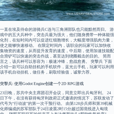
一直在埃及待命的游骑兵C连与三角洲部队也只能黯然而归。 游
戏中的五大兵种中，突击兵最为强大，他们随身携带一种体能强
化剂，在短时间内可以促进红细胞增长，大幅度增强肌肉力量，
使之能够快速移动。 在限定时间内，该职业的玩家可以加快收
集物资的速度，从而提升发育的速度，中后期，使用加速技能配
合滑铲可以快速的突击作战，甚至达到绕圈截击的目的。 简而
言之，该兵种可以形容为：极速冲锋，愈战愈勇。 突擊兵 下面
介绍一款可以自助挂机的手机软件，蓝光云手机，玩家可以利用
该手机自动挂机，做任务，刷取经验值，诚挚力荐。
突擊兵: 使用Godot Engine创建一个2D RPG游戏
23日晚，苏共中央主席团召开会议，同意立即出兵匈牙利。 24
日下午，在没有获得匈牙利政府正式邀请的情况下，苏联发动了
代号为“行动波”的第一次干预行动。 由第128步兵师和第39机械
化师编成的苏军部队于24日凌晨2时15分越过国境线进入匈境