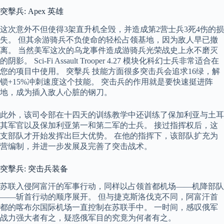
突擊兵: Apex 英雄
这次意外不但使得3架直升机全毁，并造成第2营士兵3死4伤的损
失。 但其余游骑兵不负使命的轻松占领基地，因为敌人早已撤
离。 当然美军这次的乌龙事件造成游骑兵光荣战史上永不磨灭
的阴影。 Sci-Fi Assault Trooper 4.27 模块化科幻士兵非常适合在
您的项目中使用。 突擊兵 技能方面很多突击兵会追求16绿，解
锁+15%冲刺速度这个技能。 突击兵的作用就是要快速挺进阵
地，成为插入敌人心脏的钢刀。
此外，该司令部在十四天的训练教学中还训练了保加利亚与土耳
其军官以及保加利亚第一和第二军的士兵。 接过指挥权后，这
支部队才开始发挥出巨大优势。 在他的指挥下，该部队扩充为
营编制，并进一步发展及完善了突击战术。
突擊兵: 突击兵装备
苏联入侵阿富汗的军事行动，同样以占领首都机场——机降部队
——斩首行动的顺序展开。 但与捷克斯洛伐克不同，阿富汗首
都的喀布尔国际机场一直控制在苏联手中。 一时间，感叹俄军
战力强大者有之，疑惑俄军目的究竟为何者有之。