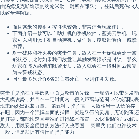
由汤姆汉克斯饰演的约翰米勒上尉所在部队），登陆后死伤58人
以致全连解编。
而且索米的腰射可控性也较强，非常适合玩家使用。
下面介绍一款可以自助挂机的手机软件，蓝光云手机，玩
家可以利用该手机自动挂机，做任务，刷取经验值，诚挚
力荐。
对于破坏和歼灭类的突击任务，敌人在一开始就会处于警
戒状态，此时如果我们故意让其触发警报或是封锁，那么
玩家在骇入终端消除警报后，敌人就会在一段时间后恢复
为未警戒状态。
同时最多只允许6名逃亡者死亡，否则任务失败。
突击手是指在军事部队中负责攻击的先锋，一般指可以带头发动
大规模攻势，并且在一定时间内，侵入距离与范围比传统部队表
现来的杰出武装力量。 第五种，指挥官：大致相当于队长的存
在吧，因为一个强悍全面的指挥，就是队伍的灵魂，无论跑毒还
是打架，都能快速且精准的进行战术布置，以快准狠的方式解决
敌人，用最安全便捷的方法打入决赛圈。 突擊兵 他们也许技术
一般，但是却拥有强悍的指挥能力。