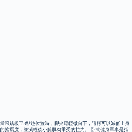
當踩踏板至3點鐘位置時，腳尖應輕微向下，這樣可以減低上身
的搖擺度，並減輕後小腿肌肉承受的拉力。 卧式健身單車是指