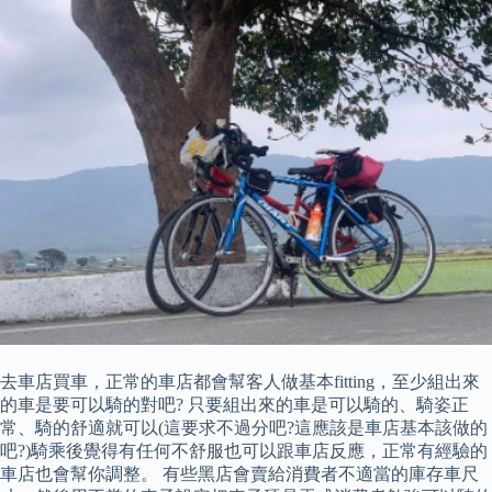
去車店買車，正常的車店都會幫客人做基本fitting，至少組出來
的車是要可以騎的對吧? 只要組出來的車是可以騎的、騎姿正
常、騎的舒適就可以(這要求不過分吧?這應該是車店基本該做的
吧?)騎乘後覺得有任何不舒服也可以跟車店反應，正常有經驗的
車店也會幫你調整。 有些黑店會賣給消費者不適當的庫存車尺