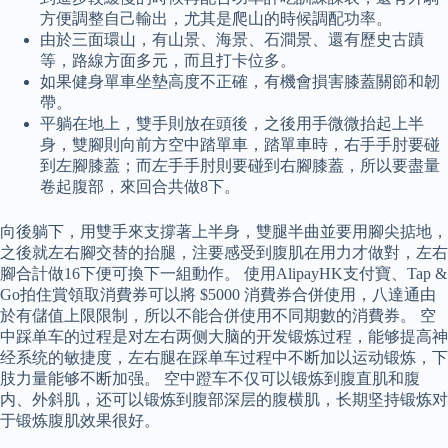
方便調整自己輸出，尤其是爬山的時候調配功率。
由於三面環山，有山景、海景、石澗景、還有歷史古蹟
等，路線方面多元，而且打卡位多。
如果健身單車坐墊高度不正確，有機會損害膝蓋關節和韌
帶。
平躺在地上，雙手則放在頭後，之後用手微微抬起上半
身，雙腳則向前方空中踏單車，踏單車時，右手手肘要碰
到左腳膝蓋；而左手手肘則要碰到右腳膝蓋，所以要盡量
卷起腹部，來回合共做8下。
向後躺下，用雙手來支撐著上半身，雙腿半曲並要用腳尖掂地，
之後就左右腳交替的抬腿，注要感受到腹肌在用力才做對，左右
腳合計做16下便可換下一組動作。 使用AlipayHK支付寶、Tap &
Go拍住賞領取消費券可以將 $5000 消費券合併使用，八達通由
於有儲值上限限制，所以不能合併使用不同期數的消費券。 空
中踩单车的过程是对左右两侧大脑的开发锻炼过程，能够提高神
经系统的敏捷度，左右腿在踩单车过程中不断加以运动锻炼，下
肢力量能够不断加强。 空中蹬车不仅可以锻炼到腹直肌和腹
内、外斜肌，还可以锻炼到腹部深层的腹横肌，长期坚持锻炼对
于锻炼腹肌效果很好。