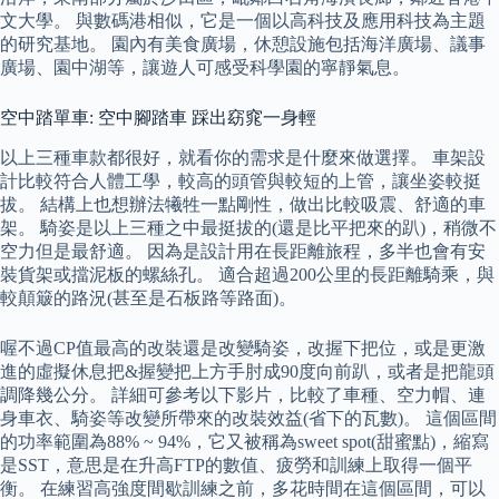
文大學。 與數碼港相似，它是一個以高科技及應用科技為主題
的研究基地。 園內有美食廣場，休憩設施包括海洋廣場、議事
廣場、園中湖等，讓遊人可感受科學園的寧靜氣息。
空中踏單車: 空中腳踏車 踩出窈窕一身輕
以上三種車款都很好，就看你的需求是什麼來做選擇。 車架設
計比較符合人體工學，較高的頭管與較短的上管，讓坐姿較挺
拔。 結構上也想辦法犧牲一點剛性，做出比較吸震、舒適的車
架。 騎姿是以上三種之中最挺拔的(還是比平把來的趴)，稍微不
空力但是最舒適。 因為是設計用在長距離旅程，多半也會有安
裝貨架或擋泥板的螺絲孔。 適合超過200公里的長距離騎乘，與
較顛簸的路況(甚至是石板路等路面)。
喔不過CP值最高的改裝還是改變騎姿，改握下把位，或是更激
進的虛擬休息把&握變把上方手肘成90度向前趴，或者是把龍頭
調降幾公分。 詳細可參考以下影片，比較了車種、空力帽、連
身車衣、騎姿等改變所帶來的改裝效益(省下的瓦數)。 這個區間
的功率範圍為88% ~ 94%，它又被稱為sweet spot(甜蜜點)，縮寫
是SST，意思是在升高FTP的數值、疲勞和訓練上取得一個平
衡。 在練習高強度間歇訓練之前，多花時間在這個區間，可以