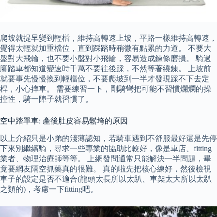
爬坡就提早變到輕檔，維持高轉速上坡，平路一樣維持高轉速，
覺得太輕就加重檔位，直到踩踏時稍微有點累的力道。 不要大
盤對大飛輪，也不要小盤對小飛輪，容易造成鍊條磨損。 騎過
腳踏車都知道變速時千萬不要往後踩，不然等著繞鍊。 上坡前
就要事先慢慢換到輕檔位，不要爬坡到一半才發現踩不下去定
桿，小心摔車。 需要練習一下，剛騎彎把可能不習慣爛爛的操
控性，騎一陣子就習慣了。
空中踏單車: 產後肚皮容易鬆垮的原因
以上介紹只是小弟的淺薄認知，若騎車遇到不舒服最好還是先停
下來別繼續騎，尋求一些專業的協助比較好，像是車店、fitting
業者、物理治療師等等。 上網發問通常只能解決一半問題，畢
竟要網友隔空抓藥真的很難。 真的啦先把核心練好，然後檢視
車子的設定是否不適合(龍頭太長所以太趴、車架太大所以太趴
之類的)，考慮一下fitting吧。