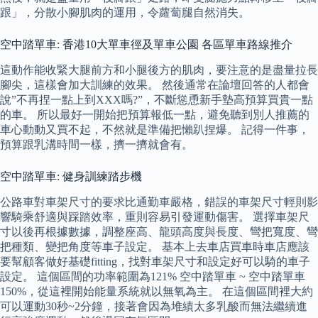
跟」，分散小腳肌肉的運用，令蘿蔔腿自然消失。
空中踏單車: 香港10大單車徑及單車公園 各區單車路線推介
這動作能收緊大腿前方和小腿後方的肌肉，要注意的是盡量拉長
腳尖，這樣會加大訓練的效果。 然後通常在論壇回答的人都會
說”不再捏一點上到XXX嗎?”，不斷慫恿新手墊高預算買貴一點
的車。 所以最好一開始把預算報低一點，避免聽到別人推薦的
車心動動又買不起，不然就是準備把懶趴捏爆。 記得一件事，
預算跟乳溝時間一樣，擠一擠就會有。
空中踏單車: 健身訓練踏步機
公路車對車架尺寸的要求比通勤車嚴格，錯誤的車架尺寸輕則影
響騎乘舒適與踩踏效率，重則容易引發運動傷害。 選擇車架尺
寸以後再根據數據，調整座高、龍頭高度與長度、彎把寬度、彎
把種類、變把角度等車子設定。 基本上去車店買車時車店應該
要幫顧客做好基礎fitting，找對車架尺寸和設定好可以騎的車子
設定。 這個區間的功率範圍為121% 空中踏單車 ~ 空中踏單車
150%，從這裡開始能量系統就以無氧為主。 在這個區間裡大約
可以運動30秒~2分鐘，接著會因為堆績太多乳酸而無法繼續進