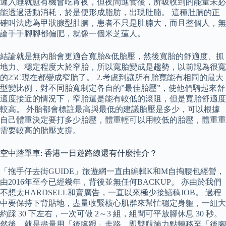
遲入睡就愈有機會吃宵夜，但夜間進食後，所吸收到的能量未必
能透過活動消耗，於是便形成脂肪，出現肚腩。 這種肚腩的正
確叫法應為甲狀腺型肚腩，患者不只是肚腩大，而且整個人，無
論手手腳腳都偏肥，就像一個米芝蓮人。
結論就是無內胎會更適合寬胎&低胎壓，然後寬胎的舒適度、抓
地力、穩定程度大於窄胎，所以寬胎變成是趨勢，以前認為很寬
的25C現在都變成窄胎了。 2.考慮到讓所有胎寬能有相同的最大
型變比例，對不同胎寬制定各自的”最佳胎壓”，使他們騎起來舒
適度接近的情況下，窄胎還是能有較低的滾阻，但是寬胎舒適度
較高。 外胎都會標註最高與最低的建議胎壓是多少，可以根據
自己體重決定要打多少胎壓，體重輕可以用較低的胎壓，體重重
需要較高的胎壓支撐。
空中踏單車: 香港一日遊路線還有什麼推介？
「拖手仔去街GUIDE」旅遊網一直由編輯K和M自掏腰包經營，
由2016年至今已經幾年，背後並無任何BACKUP。 亦由於我們
不想太HARDSELL和賣廣告，一直以來極少接鱔稿JOB。 過程
中要保持下背貼地，盡量收緊核心肌群來幫忙穩定身軀，一組大
約踩 30 下左右，一次可做 2～3 組，組間可平放腳休息 30 秒。
然後，就是盡量用「後腳跟」走路，即雙腿施力點轉移至「後腳