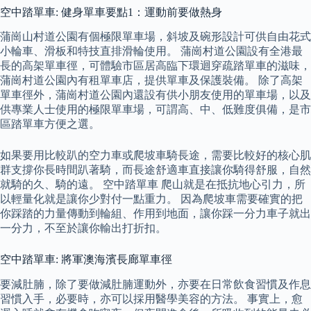
空中踏單車: 健身單車要點1：運動前要做熱身
蒲崗山村道公園有個極限單車場，斜坡及碗形設計可供自由花式
小輪車、滑板和特技直排滑輪使用。 蒲崗村道公園設有全港最
長的高架單車徑，可體驗市區居高臨下環迴穿疏踏單車的滋味，
蒲崗村道公園內有租單車店，提供單車及保護裝備。 除了高架
單車徑外，蒲崗村道公園內還設有供小朋友使用的單車場，以及
供專業人士使用的極限單車場，可謂高、中、低難度俱備，是市
區踏單車方便之選。
如果要用比較趴的空力車或爬坡車騎長途，需要比較好的核心肌
群支撐你長時間趴著騎，而長途舒適車直接讓你騎得舒服，自然
就騎的久、騎的遠。 空中踏單車 爬山就是在抵抗地心引力，所
以輕量化就是讓你少對付一點重力。 因為爬坡車需要確實的把
你踩踏的力量傳動到輪組、作用到地面，讓你踩一分力車子就出
一分力，不至於讓你輸出打折扣。
空中踏單車: 將軍澳海濱長廊單車徑
要減肚腩，除了要做減肚腩運動外，亦要在日常飲食習慣及作息
習慣入手，必要時，亦可以採用醫學美容的方法。 事實上，愈