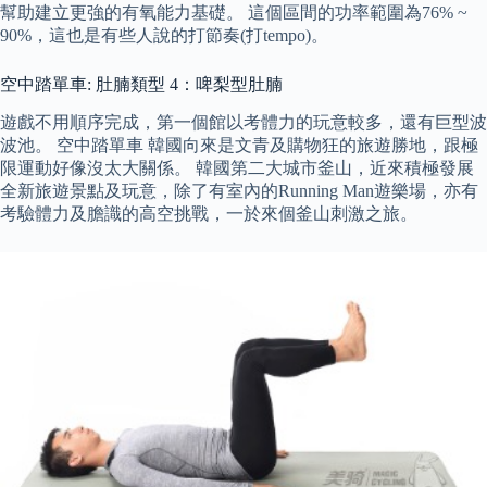
幫助建立更強的有氧能力基礎。 這個區間的功率範圍為76% ~
90%，這也是有些人說的打節奏(打tempo)。
空中踏單車: 肚腩類型 4：啤梨型肚腩
遊戲不用順序完成，第一個館以考體力的玩意較多，還有巨型波
波池。 空中踏單車 韓國向來是文青及購物狂的旅遊勝地，跟極
限運動好像沒太大關係。 韓國第二大城市釜山，近來積極發展
全新旅遊景點及玩意，除了有室內的Running Man遊樂場，亦有
考驗體力及膽識的高空挑戰，一於來個釜山刺激之旅。