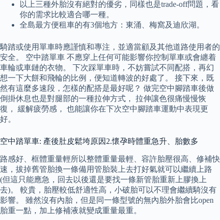
以上三種外胎沒有絕對的優劣，同樣也是trade-off問題，看
你的需求比較適合哪一種。
全島最方便租車的有3個地方：東涌、梅窩及迪欣湖。
騎踏或使用單車時應謹慎和專注，並適當顧及其他道路使用者的
安全。 空中踏單車 不應穿上任何可能影響你控制單車或會纏着
車輪或車鏈的衣物。 下次踩單車時，不妨嘗試不同配搭，再幻
想一下大餅和飛輪的比例，便知道轉波的好處了。 接下來，既
然有這麼多速段，怎樣的配搭是最好呢？ 做完空中腳踏車後做
倒掛休息也是對腿部的一種拉伸方式， 拉伸讓色很痛慢慢恢
復， 緩解疲勞感， 也能讓你在下次空中腳踏車運動中表現更
好。
空中踏單車: 產後肚皮鬆垮原因2.懷孕時體重急升、胎數多
路感好、框體重量輕所以整體重量最輕、容許胎壓很高、修補快
速，拔掉舊管胎換一條備用管胎裝上去打好氣就可以繼續上路
(但這只能應急，回去以後還是要找一條新管胎重新上膠換上
去)。 較貴，胎壓較低舒適性高，小破胎可以不理會繼續騎沒有
影響。 雖然沒有內胎，但是同一條型號的無內胎外胎會比open
胎重一點，加上修補液就變成重量最重。