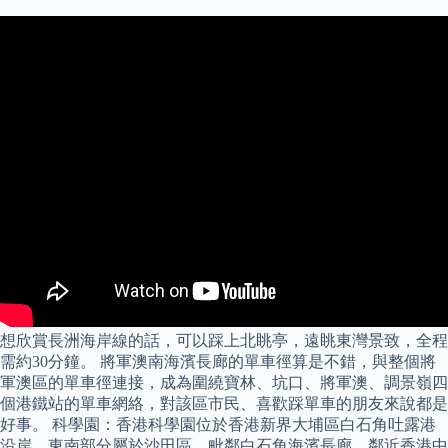
想欣賞長洲海岸線的話，可以踩上北眺亭，遠眺東灣景致，全程
需約30分鐘。 將軍澳南海濱長廊的單車徑算是不錯，與整個將
軍澳區的單車徑連接，成為圍繞寶林、坑口、將軍澳、調景嶺四
個港鐵站的單車網絡，對該區市民、喜歡踩單車的朋友來說都是
好事。 科學園：香港科學園位於香港新界大埔區白石角吐露港
沿岸，東南部分屬於沙田區，毗鄰白石角海濱長廊，鄰近香港中