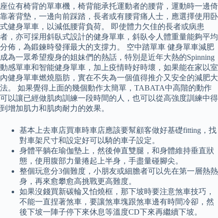
座位有椅背的單車機，椅背能承托運動者的腰背，運動時一邊倚
靠著背墊，一邊向前踩踏，長者或有腰背痛人士，應選擇使用卧
式健身單車，以減低腰背負荷。 即使體力欠佳的長者或病患
者，亦可採用斜臥式設計的健身單車，斜臥令人體重量能夠平均
分佈，為鍛鍊時發揮最大的支撐力。 空中踏單車 健身單車減肥
成為一眾希望瘦身的姐妹們的熱話，特別是近年大熱的Spinning
動感單車和智能健身單車，加上疫情時好時壞，如果能在家以室
內健身單車燃燒脂肪，實在不失為一個值得推介又安全的減肥大
法。 如果覺得上面的幾個動作太簡單，TABATA中高階的動作
可以讓已經做肌肉訓練一段時間的人，也可以從高強度訓練中得
到增加肌力和肌肉耐力的效果。
基本上去車店買車時車店應該要幫顧客做好基礎fitting，找
對車架尺寸和設定好可以騎的車子設定。
身體平躺在瑜伽墊上，然後伸直雙腿，和身體維持垂直狀
態，使用腹部力量捲起上半身，手盡量碰腳尖。
整個玩意分3個難度，小朋友或細膽者可以先在第一層熱熱
身，再來愈攀愈高挑戰更高難度。
如果沒錢買新碳輪又怕燒框，那下坡時要注意煞車技巧，
不能一直捏著煞車，要讓煞車塊跟煞車邊有時間冷卻，然
後下坡一陣子停下來休息等溫度CD下來再繼續下坡。