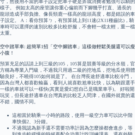
寸，然後用不當的車子設定把車子硬是弄成消費者勉強可以騎的
樣子。 例如太高的座管讓你重心偏前而下腳幾乎打直、過長的
龍頭造成手部負擔、像長頸鹿一樣高的龍頭高度，都是錯誤的車
子設定。 A：看你預算ㄅ，有預算就上到11速(2X11種齒比)，騎
車時可以選擇的速別比較多比較舒服，不會輕一檔太輕，重一檔
太重。
空中踏單車: 超簡單1招「空中腳踏車」這樣做輕鬆美腿還可以瘦
小腹！
預算充足的話請上到三級的105，105算是競賽等級的分水嶺，官
方稱為專業入門級，不過我只用過二級的挖地瓜，挖地瓜使用體
驗良好，不曉得105如何就是了。 在台灣長途舒適車比較冷門，
因為台灣人都喜歡輸贏，看到人就喜歡尬車比快，以為騎跟選手
一樣的車就可以一樣快(其實是愛幻想自己是職業車手)。 好啦開
玩笑，但長途舒適車在台灣真的比較乏人問津，在國外就賣的還
不錯，國情不同。
這相當於騎乘一小時的路段，使用一級空力車可以比中階
車快個2、3分鐘。
不過我認為新手還不需要功率計因為怎麼操都會進步，等
到進步較緩慢的時候再配合功率計吃訓練課表，還有外騎