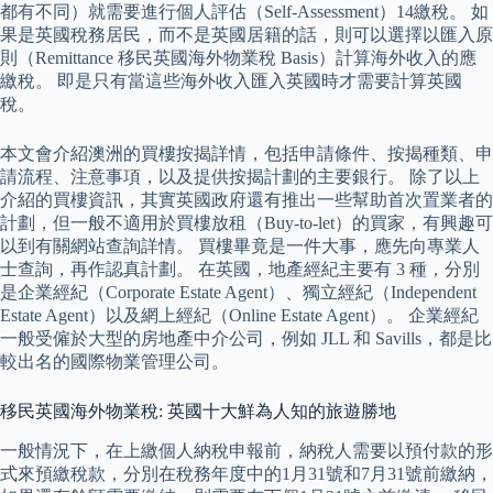
都有不同）就需要進行個人評估（Self-Assessment）14繳稅。 如
果是英國稅務居民，而不是英國居籍的話，則可以選擇以匯入原
則（Remittance 移民英國海外物業稅 Basis）計算海外收入的應
繳稅。 即是只有當這些海外收入匯入英國時才需要計算英國
稅。
本文會介紹澳洲的買樓按揭詳情，包括申請條件、按揭種類、申
請流程、注意事項，以及提供按揭計劃的主要銀行。 除了以上
介紹的買樓資訊，其實英國政府還有推出一些幫助首次置業者的
計劃，但一般不適用於買樓放租（Buy-to-let）的買家，有興趣可
以到有關網站查詢詳情。 買樓畢竟是一件大事，應先向專業人
士查詢，再作認真計劃。 在英國，地產經紀主要有 3 種，分別
是企業經紀（Corporate Estate Agent）、獨立經紀（Independent
Estate Agent）以及網上經紀（Online Estate Agent）。 企業經紀
一般受僱於大型的房地產中介公司，例如 JLL 和 Savills，都是比
較出名的國際物業管理公司。
移民英國海外物業稅: 英國十大鮮為人知的旅遊勝地
一般情況下，在上繳個人納稅申報前，納稅人需要以預付款的形
式來預繳稅款，分別在稅務年度中的1月31號和7月31號前繳納，