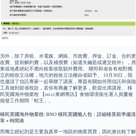
另外，除了房租、水電媒、網絡、市政費、押金、訂金、合約更
改費、提前解約費，以及補償費（如遺失鑰匙或遲交租外），房
東或地產經紀不應向租客收取額外費用。 聯邦和省各有相對獨
立的稅收立法權，地方的稅收立法權由省賦予。 10月30日，我
也邀請了信託專家一起舉辦了講座，專題有關如何用信託和保險
工具做到節省稅款，若你有興趣了解更多，歡迎出席講座。 移
民英國海外物業稅 【on.cc東網專訊】食物環境衞生署人員屢被
揭發工作期間「蛇王」。
移民英國海外物業稅: BNO 移民英國懶人包：詳細移英前準備清
單＋時間表
而獨立經紀則是主要負責單一地區的物業買賣，因此會比較了解