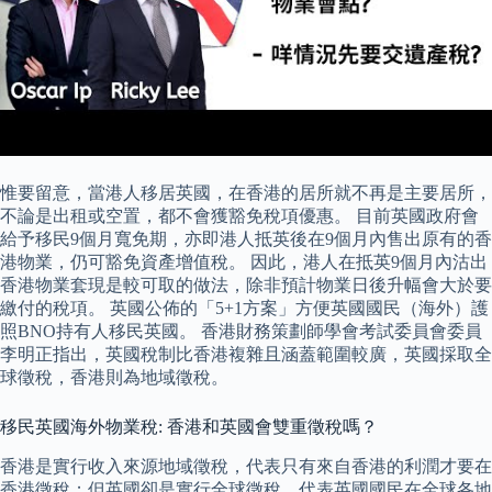
惟要留意，當港人移居英國，在香港的居所就不再是主要居所，
不論是出租或空置，都不會獲豁免稅項優惠。 目前英國政府會
給予移民9個月寬免期，亦即港人抵英後在9個月內售出原有的香
港物業，仍可豁免資產增值稅。 因此，港人在抵英9個月內沽出
香港物業套現是較可取的做法，除非預計物業日後升幅會大於要
繳付的稅項。 英國公佈的「5+1方案」方便英國國民（海外）護
照BNO持有人移民英國。 香港財務策劃師學會考試委員會委員
李明正指出，英國稅制比香港複雜且涵蓋範圍較廣，英國採取全
球徵稅，香港則為地域徵稅。
移民英國海外物業稅: 香港和英國會雙重徵稅嗎？
香港是實行收入來源地域徵稅，代表只有來自香港的利潤才要在
香港徵稅；但英國卻是實行全球徵稅，代表英國國民在全球各地