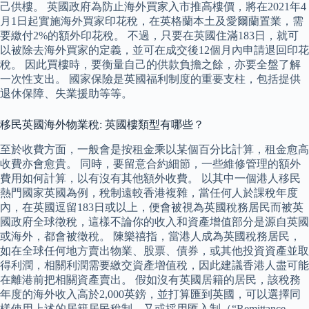
己供樓。 英國政府為防止海外買家入市推高樓價，將在2021年4
月1日起實施海外買家印花稅，在英格蘭本土及愛爾蘭置業，需
要繳付2%的額外印花稅。 不過，只要在英國住滿183日，就可
以被除去海外買家的定義，並可在成交後12個月內申請退回印花
稅。 因此買樓時，要衡量自己的供款負擔之餘，亦要全盤了解
一次性支出。 國家保險是英國福利制度的重要支柱，包括提供
退休保障、失業援助等等。
移民英國海外物業稅: 英國樓類型有哪些？
至於收費方面，一般會是按租金乘以某個百分比計算，租金愈高
收費亦會愈貴。 同時，要留意合約細節，一些維修管理的額外
費用如何計算，以有沒有其他額外收費。 以其中一個港人移民
熱門國家英國為例，稅制遠較香港複雜，當任何人於課稅年度
內，在英國逗留183日或以上，便會被視為英國稅務居民而被英
國政府全球徵稅，這樣不論你的收入和資產增值部分是源自英國
或海外，都會被徵稅。 陳樂禧指，當港人成為英國稅務居民，
如在全球任何地方賣出物業、股票、債券，或其他投資資產並取
得利潤，相關利潤需要繳交資產增值稅，因此建議香港人盡可能
在離港前把相關資產賣出。 假如沒有英國居籍的居民，該稅務
年度的海外收入高於2,000英鎊，並打算匯到英國，可以選擇同
樣使用上述的居籍居民稅制，又或採用匯入制（“Remittance