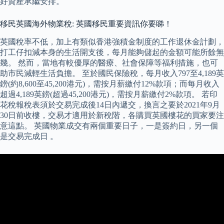
好資產承繼安排。
移民英國海外物業稅: 英國移民重要資訊你要睇！
英國稅率不低，加上有類似香港強積金制度的工作退休金計劃，
打工仔扣減本身的生活開支後，每月能夠儲起的金額可能所餘無
幾。 然而，當地有較優厚的醫療、社會保障等福利措施，也可
助市民減輕生活負擔。 至於國民保險稅，每月收入797至4,189英
鎊(約8,600至45,200港元)，需按月薪繳付12%款項；而每月收入
超過4,189英鎊(超過45,200港元)，需按月薪繳付2%款項。 若印
花稅報稅表須於交易完成後14日內遞交，換言之要於2021年9月
30日前收樓，交易才適用於新稅階，各購買英國樓花的買家要注
意這點。 英國物業成交有兩個重要日子，一是簽約日，另一個
是交易完成日 。