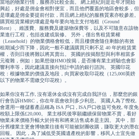
當地的物業行情，服務亦比較全面。 網上經紀則是近年才開始
興起，好處是佣金會相對便宜，而且他們覆蓋的地區會較多，但
是壞處是佣金要提前付款，而且網上經紀的服務質素亦較參差。
購買租賃業權的壞處是每年要向地主支付地租（Ground
Rent）、維護費、服務費及建築物保費等，以及不可隨意在該物
業進行工程，包括改建或裝修。 另外，僅出售租賃業權
（Leasehold）的物業價格會較低，而且樓價會隨住剩餘的有效
租期減少而下降，因此一般不建議購買只剩不足 40 年的租賃業
權，否則日後將難以將其賣出。 英國的按揭類型與利率相當多
元複雜，例如：如果想做HMO按揭，是否擁有業主經驗也會影
響利率等，因此建議直接向預計申請的銀行諮詢。 英國印花
稅：根據物業的價值及地段，向買家收取印花稅（125,000英鎊
以下的物業不需繳交印花稅）。
如果你沒有工作, 沒有退休金或沒有完成自我評估 ，那麼您的銀
行會告訴HMRC，你在年底會收到多少利息。 英國人為了慳稅,
會選用一種儲蓄產品稱為 ISA 戶口 , ISA戶口收益可免稅, 年度免
稅額上限係£20,000。 業主移民後寧願繼續保留物業不賣，看好
物業未來價格升幅大於持有和將來沽售成本是主因。 其中，部
分舊樓業主更會博物業往後有可能被財團收購，賺取更大的潛在
回報。 因此，為了減低受英國遺產稅的影響，移民人士宜先做