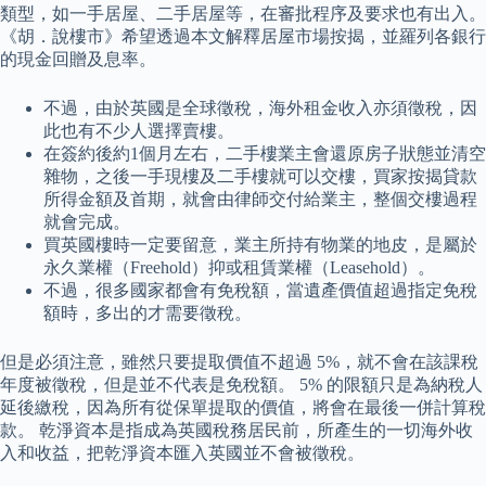
類型，如一手居屋、二手居屋等，在審批程序及要求也有出入。
《胡．說樓市》希望透過本文解釋居屋市場按揭，並羅列各銀行
的現金回贈及息率。
不過，由於英國是全球徵稅，海外租金收入亦須徵稅，因
此也有不少人選擇賣樓。
在簽約後約1個月左右，二手樓業主會還原房子狀態並清空
雜物，之後一手現樓及二手樓就可以交樓，買家按揭貸款
所得金額及首期，就會由律師交付給業主，整個交樓過程
就會完成。
買英國樓時一定要留意，業主所持有物業的地皮，是屬於
永久業權（Freehold）抑或租賃業權（Leasehold）。
不過，很多國家都會有免稅額，當遺產價值超過指定免稅
額時，多出的才需要徵稅。
但是必須注意，雖然只要提取價值不超過 5%，就不會在該課稅
年度被徵稅，但是並不代表是免稅額。 5% 的限額只是為納稅人
延後繳稅，因為所有從保單提取的價值，將會在最後一併計算稅
款。 乾淨資本是指成為英國稅務居民前，所產生的一切海外收
入和收益，把乾淨資本匯入英國並不會被徵稅。