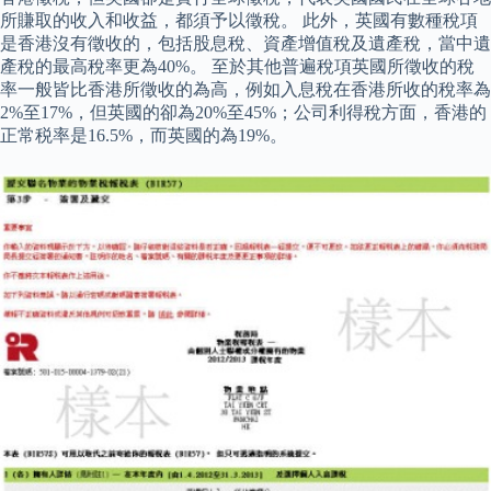
所賺取的收入和收益，都須予以徵稅。 此外，英國有數種稅項
是香港沒有徵收的，包括股息稅、資產增值稅及遺產稅，當中遺
產稅的最高稅率更為40%。 至於其他普遍稅項英國所徵收的稅
率一般皆比香港所徵收的為高，例如入息稅在香港所收的稅率為
2%至17%，但英國的卻為20%至45%；公司利得稅方面，香港的
正常税率是16.5%，而英國的為19%。