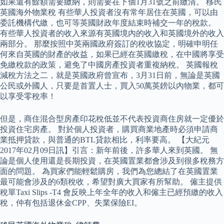
如果還有餘額需要繳納，則需要在下個1月31號之前繳清。 移民
英國海外物業稅 有些華人投資者沒有常年居住在英國，可以由
委託機構代繳，也可等英國財政年度結束時補交一年的稅款。
有些華人投資者的收入來源有英國境內的收入和英國境外的收入
兩部分。 那麼按照中英兩國政府簽訂的稅收協定，明確申明任
何來自英國的財產的收益，如果已經在英國繳稅，在中國將享受
免繳稅款的政策，避免了中國房產投資者重複納稅。 英國報稅
減稅方法之二，就是英國政府曾宣布，3月31日前，無論是英國
公民或外國人，只要是首置人士，買入50萬英鎊以內物業，都可
以享受零稅率！
但是，商住混合型房產印花稅低並不代表投資商住房就一定優於
投資住宅房產。 對於個人投資者，購買商業地產時必須申請商
業抵押貸款，與普通的BTL貸款相比，利率要高。 【大紀元
2017年02月09日訊】引言：新年前後，許多華人來到英國。 無
論是個人使用還是長期投資，在英國置業都會涉及到很多稅務方
面的問題。 為買家們能輕鬆購房，我們為您總結了在英國置業
最可能會涉及的6類稅收，希望對廣大買家有所幫助。 僱主提供
稅單Taxi Slips -T4 會反映上年全年的收入和僱主已經預繳的收入
稅，仲有包括退休金CPP、失業保險EI。