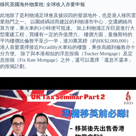
移民英國海外物業稅: 全球收入亦要申報
此地除了是利物浦足球會及披頭四的發源地外，也是港人移民置
業熱門之一。 以圍繞碼頭而建設的利物浦市中心，交通網絡尚
算方便，乘火車約3小時便可抵達。 加上利物浦正斥巨資進行大
型重建工程，買樓有一定的升值潛力。 樓價方面，曼徹斯特的
平均樓價比倫敦平至少一半，達20萬英鎊（約HK$2,000,000），
港人喜愛選擇接近Piccadilly火車站的樓盤，乘坐高鐵到倫敦亦十
分方便。 除了與本港相似的浮息按揭（Tracker Mortgage）及定
息按揭（Fix Rate Mortgage）之外，還可以選擇「還息不還本」
的按揭計劃。