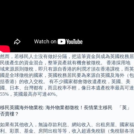
然而，若移民人士沒有做好分隔，把這筆資金與成為英國稅務居
民後產生的資金混合，整筆資產就有機會被徵稅。 香港採用地
域來源原則徵稅，即只有源自香港的利潤才須在香港課稅，而英
國是全球徵稅的國家，英國稅務居民要為來源自英國及海外（包
括香港）的收入交稅。 有不少國家都會徵收遺產稅，英國、美
國、日本、台灣都有，而且稅率不輕，像日本遺產稅率最高可達
55%，英國最高亦可達40%。
移民英國海外物業稅: 海外物業都徵稅！長情業主移民 「英」
否賣樓？
如果有其他收入，無論存款利息、網站收入、出租房屋、國家福
利、彩票、基金、房間出租等等，收入超過免稅額（免稅額各項