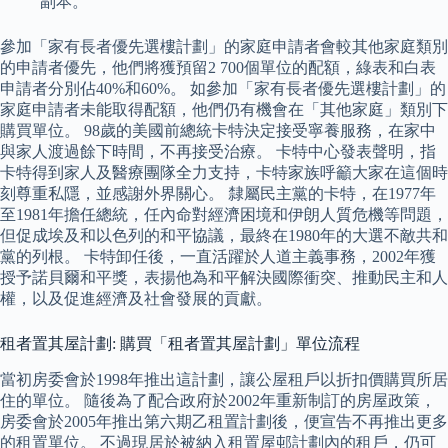
副本。
參加「家有長者優先選樓計劃」的家庭申請者會較其他家庭類別
的申請者優先，他們將獲預留2 700個單位的配額，綠表和白表
申請者分別佔40%和60%。 如參加「家有長者優先選樓計劃」的
家庭申請者未能取得配額，他們仍有機會在「其他家庭」類別下
購買單位。 98歲的美國前總統卡特決定接受寧養服務，在家中
與家人渡過餘下時間，不再接受治療。 卡特中心發表聲明，指
卡特得到家人及醫療團隊全力支持，卡特家族呼籲大家在這個時
刻尊重私隱，並感謝外界關心。 隸屬民主黨的卡特，在1977年
至1981年擔任總統，任內命對經濟困境和伊朗人質危機等問題，
但促成埃及和以色列的和平協議，最終在1980年的大選不敵共和
黨的列根。 卡特卸任後，一直活躍於人道主義事務，2002年獲
授予諾貝爾和平獎，表揚他為和平解決國際衝突、推動民主和人
權，以及促進經濟及社會發展的貢獻。
租者置其屋計劃: 購買「租者置其屋計劃」單位流程
當初房委會於1998年推出這計劃，讓公屋租戶以折扣價購買所居
住的單位。 隨後為了配合政府於2002年重新制訂的房屋政策，
房委會於2005年推出第六期乙租置計劃後，便宣告不再推出更多
的租置單位。 不過現居於被納入租置屋邨計劃內的租戶，仍可