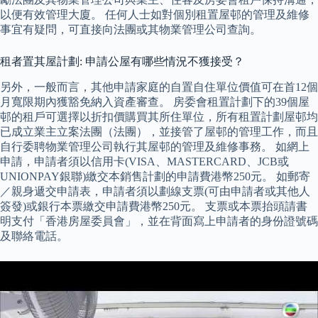
以便有效管理大廈。 任何人士如對個別租置屋邨的管理及維修
事宜有疑問，可直接向法團或其物業管理公司查詢。
租者置其屋計劃: 申請公屋有哪些情況不獲接受？
另外，一般而言，其他申請家庭的自置自住單位價值可在首12個
月寬限期內獲豁免納入資產審查。 房委會租置計劃下的39個屋
邨的租戶可選擇以折扣價購買其所住單位，所有租置計劃屋邨均
已成立業主立案法團（法團），並接管了屋邨的管理工作，而且
自行委聘物業管理公司執行其屋邨的管理及維修事務。 如網上
申請，申請者須以信用卡(VISA、MASTERCARD、JCB或
UNIONPAY銀聯)繳交本銷售計劃的申請費港幣250元。 如郵寄
／親身遞交申請表，申請者須以劃線支票(可由申請者或其他人
簽發)或銀行本票繳交申請費港幣250元。 支票或本票抬頭請書
明支付「香港房屋委員會」，並在背面寫上申請者的身份證號碼
及聯絡電話。