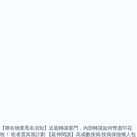
【聯名物業甩名須知】近親轉讓竅門，內部轉讓如何慳盡印花
稅！ 租者置其屋計劃 【延伸閱讀】高成數按揭/按揭保險懶人包