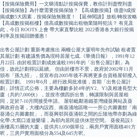
【按揭保險費用】一文睇清點計按揭保費，教你計到盡慳到盡
【按揭保險】為什麼需要按揭保險？ 【高成數按揭】借盡9成按
揭成數5大因素，按揭保險無難度！ 【延伸閱讀】放租/轉按攻略
【高成數按揭租樓】借高成數按揭出租物業隨時犯法？ 有見及
此，今日 ROOTS 上會 帶大家直擊比較 2022香港各大銀行按揭
利率及按揭回贈優惠 !
出售公屋計劃 重新考慮推出 兩幢公屋大厦明年先作試驗 租者置
其屋計劃 有建議售價為現時居屋七成.《華僑日報》，1991年12
月22日. 由於租置計劃成效遠較1991年的「出售公屋計劃」為
佳，故此計劃得以延續。 但由於樓市不景，政府於2002年11月
頒布「孫九招」，並宣布自2005年後不再將更多合資格屋邨撥入
租置計劃。 1991年6月，經行政局批准後，首期「出售公屋計
劃」詳情正式公佈，主要為樓齡多於4年的Y2、Y3及相連長型大
廈（共約7,000伙），並按市價四折出售，轉讓限制與居屋相
同，定於7-10月間接受申請。 屋邨毗鄰港鐵荃灣綫葵興站及葵
興政府合署，大樓內設西、南葵涌地區唯一一所公共圖書館「南
葵涌公共圖書館」，而葵興邨與葵涌邨之間的丘陵地帶亦劃為綠
化帶-大窩口道遊樂場，為邨內居民提供休憩空間。 葵俊苑設3
座樓高35層的大廈，提供共1,050個單位，兩房戶實用面積401方
呎，三房戶實用面積分為554及645方呎。