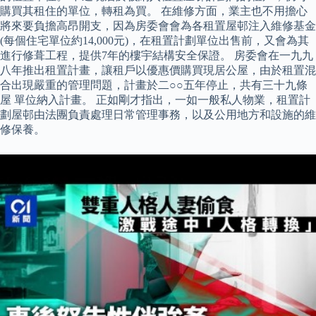
購買其租住的單位，轉租為買。 在維修方面，業主也不用擔心
將來要負擔高昂開支，因為房委會會為各租置屋邨注入維修基金
(每個住宅單位約14,000元)，在租置計劃單位出售前，又會為其
進行修葺工程，提供7年的樓宇結構安全保證。 房委會在一九九
八年推出租置計畫，讓租戶以優惠價購買現居公屋，由於租置混
合出現嚴重的管理問題，計畫於二○○五年停止，共有三十九條
屋 單位納入計畫。 正如剛才指出，一如一般私人物業，租置計
劃屋邨由法團負責處理日常管理事務，以及公用地方和設施的維
修保養。