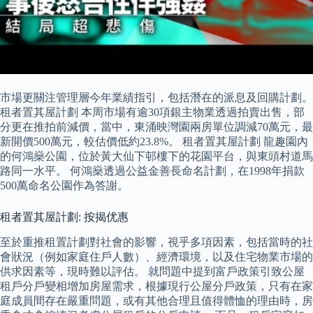
市場更關注管理層今年業績指引，包括潛在的派息及回購計劃。
租者置其屋計劃 本周市場有逾30項銀主物業透過拍賣出售，部
分更在推拍前減價，當中，東涌映灣園兩房單位調減70萬元，最
新開價500萬元，較估價低約23.8%。 租者置其屋計劃 龍趣園內
的何鴻燊公園，位於黃大仙下邨樓下的花園平台，與東頭村道馬
路同一水平。 何鴻燊透過公益金善長命名計劃，在1998年捐款
500萬命名公園作為答謝。
租者置其屋計劃: 按揭优惠
至於重推租置計劃對社會的影響，視乎多項因素，包括當時的社
會狀況（例如家庭住戶人數）、經濟環境，以及住宅物業市場的
供求因素等，現時難以評估。 就問題中提到富戶政策引致公屋
租戶分戶變相增加房屋需求，根據現行公屋分戶政策，只有在家
庭成員間存在嚴重問題，或有其他合理且值得體恤的理由時，房