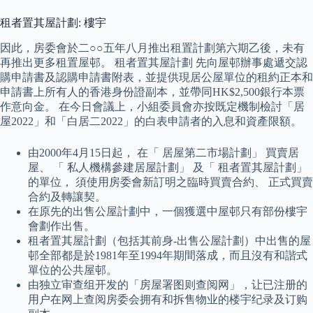
租者置其屋計劃: 樓宇
因此，房委會於二○○五年八月推出租置計劃第六期乙後，未有
再推出更多租置屋邨。 租者置其屋計劃 先向屋邨辦事處遞交認
購申請書及認購申請書附表，並提供現居公屋單位的租約正本和
申請書上所有人的香港身份證副本，並帶同HK$2,500銀行本票
作意向金。 在今日會議上，小組委員會亦按既定機制檢討「居
屋2022」和「白居二2022」的白表申請者的入息和資產限額。
由2000年4月15日起， 在「 居屋第二市場計劃」 買賣居
屋、 「 私人機構參建居屋計劃」 及「 租者置其屋計劃」
的單位， 須使用房委會新訂明之臨時買賣合約、 正式買賣
合約及轉讓契。
在原先的出售公屋計劃中，一個獲選中屋邨只有部份樓宇
會劃作出售。
租者置其屋計劃（包括其前身-出售公屋計劃）中出售的屋
邨全部都是於1981年至1994年期間落成，而且沒有和諧式
單位的公共屋邨。
由独立审查组开发的「房屋署图则查阅网」，让已注册的
用户在网上查阅房委会拥有和拆售物业的楼宇纪录及订购