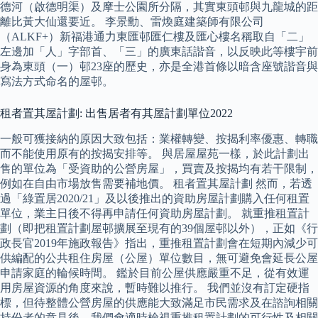
德河（啟德明渠）及摩士公園所分隔，其實東頭邨與九龍城的距
離比黃大仙還要近。 李景勳、雷煥庭建築師有限公司
（ALKF+）新福港通力東匯邨匯仁樓及匯心樓名稱取自「二」
左邊加「人」字部首、「三」的廣東話諧音，以反映此等樓宇前
身為東頭（一）邨23座的歷史，亦是全港首條以暗含座號諧音與
寫法方式命名的屋邨。
租者置其屋計劃: 出售居者有其屋計劃單位2022
一般可獲接納的原因大致包括：業權轉變、按揭利率優惠、轉職
而不能使用原有的按揭安排等。 與居屋屋苑一樣，於此計劃出
售的單位為「受資助的公營房屋」，買賣及按揭均有若干限制，
例如在自由市場放售需要補地價。 租者置其屋計劃 然而，若透
過「綠置居2020/21」及以後推出的資助房屋計劃購入任何租置
單位，業主日後不得再申請任何資助房屋計劃。 就重推租置計
劃（即把租置計劃屋邨擴展至現有的39個屋邨以外），正如《行
政長官2019年施政報告》指出，重推租置計劃會在短期內減少可
供編配的公共租住房屋（公屋）單位數目，無可避免會延長公屋
申請家庭的輪候時間。 鑑於目前公屋供應嚴重不足，從有效運
用房屋資源的角度來說，暫時難以推行。 我們並沒有訂定硬指
標，但待整體公營房屋的供應能大致滿足市民需求及在諮詢相關
持份者的意見後，我們會適時檢視重推租置計劃的可行性及相關