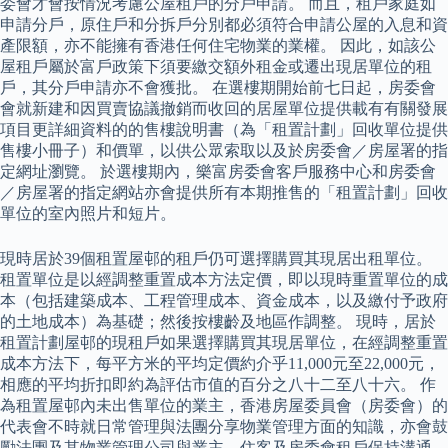
委會才會按情況考慮公屋租戶的分戶申請。 而且，租戶家庭如
申請分戶，原住戶和分拆戶分別都必須符合申請公屋的入息和資
產限額，亦不能擁有香港任何住宅物業的業權。 因此，如該公
屋租戶屬於富戶政策下須要繳交額外租金或遷出現居單位的租
戶，其分戶申請亦不會獲批。 在選樓期開始前七日起，房委會
會就新建和因買賣協議撤銷而收回的居屋單位提供載有有關發展
項目更詳細資料的的售樓說明書（為「租置計劃」回收單位提供
售樓小冊子）和價單，以供公眾索取以及於房委會／房屋署的指
定網址瀏覽。 於選樓期內，樂富房委會客戶服務中心和房委會
／房屋署的指定網站亦會提供所有本期推售的「租置計劃」回收
單位的室內照片和短片。
現時居於39個租置屋邨的租戶仍可選擇購買其現居出租單位。
租置單位是以經調整重置成本方法定價，即以現時重置單位的成
本（包括建築成本、工程管理成本、資金成本，以及繳付予政府
的土地成本）為基礎；然後按樓齡及地區作調整。 現時，居於
租置計劃屋邨的現租戶如果選擇購買其現居單位，在經調整重置
成本方法下，每平方米的平均定價約介乎11,000元至22,000元，
相應的平均折扣即約為評估市值的百分之八十二至八十六。 作
為租置屋邨內未出售單位的業主，香港房屋委員會（房委會）的
代表會不時就日常管理與法團分享物業管理方面的知識，亦會鼓
勵法團及其物業管理公司與業主、住客及房委會租戶保持溝通，