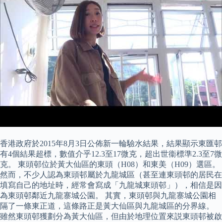
香港政府於2015年8月3日公佈新一輪驗水結果，結果顯示東匯邨
有4個結果超標，數值介乎12.3至17微克，超出世衞標準2.3至7微
克。 東頭邨位於黃大仙區的東頭（H08）和東美（H09）選區。
然而，不少人認為東頭邨屬於九龍城區（甚至連東頭邨的居民在
填寫自己的地址時，經常會寫成「九龍城東頭邨」），相信是因
為東頭邨鄰近九龍寨城公園。 其實，東頭邨與九龍寨城公園相
隔了一條東正道，這條路正是黃大仙區與九龍城區的分界線。
雖然東頭邨獲劃分為黃大仙區，但由於地理位置來説東頭邨被啟