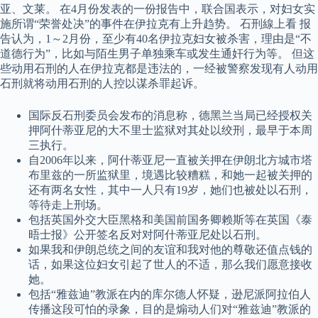
亚、文莱。 在4月份发表的一份报告中，联合国表示，对妇女实
施所谓“荣誉处决”的事件在伊拉克有上升趋势。 石刑線上看 报
告认为，1～2月份，至少有40名伊拉克妇女被杀害，理由是“不
道德行为”，比如与陌生男子单独乘车或发生通奸行为等。 但这
些动用石刑的人在伊拉克都是违法的，一经被警察发现有人动用
石刑就将动用石刑的人控以谋杀罪起诉。
国际反石刑委员会发布的消息称，德黑兰当局已经授权关
押阿什蒂亚尼的大不里士监狱对其处以绞刑，最早于本周
三执行。
自2006年以来，阿什蒂亚尼一直被关押在伊朗北方城市塔
布里兹的一所监狱里，境遇比较糟糕，和她一起被关押的
还有两名女性，其中一人只有19岁，她们也被处以石刑，
等待走上刑场。
包括英国外交大臣黑格和美国前国务卿赖斯等在英国《泰
晤士报》公开签名反对对阿什蒂亚尼处以石刑。
如果我和伊朗总统之间的友谊和我对他的尊敬还值点钱的
话，如果这位妇女引起了世人的不适，那么我们愿意接收
她。
包括“雅兹迪”教派在内的库尔德人怀疑，逊尼派阿拉伯人
传播这段可怕的录象，目的是煽动人们对“雅兹迪”教派的