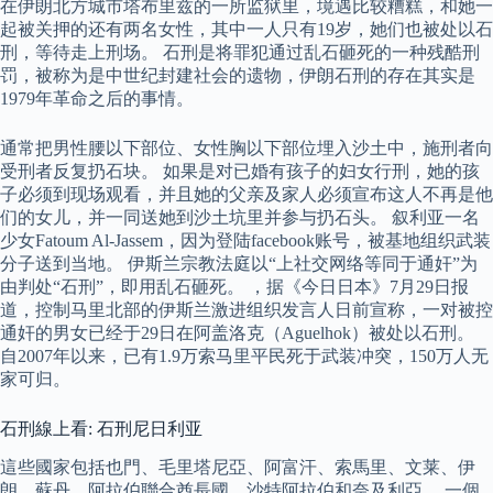
在伊朗北方城市塔布里兹的一所监狱里，境遇比较糟糕，和她一
起被关押的还有两名女性，其中一人只有19岁，她们也被处以石
刑，等待走上刑场。 石刑是将罪犯通过乱石砸死的一种残酷刑
罚，被称为是中世纪封建社会的遗物，伊朗石刑的存在其实是
1979年革命之后的事情。
通常把男性腰以下部位、女性胸以下部位埋入沙土中，施刑者向
受刑者反复扔石块。 如果是对已婚有孩子的妇女行刑，她的孩
子必须到现场观看，并且她的父亲及家人必须宣布这人不再是他
们的女儿，并一同送她到沙土坑里并参与扔石头。 叙利亚一名
少女Fatoum Al-Jassem，因为登陆facebook账号，被基地组织武装
分子送到当地。 伊斯兰宗教法庭以“上社交网络等同于通奸”为
由判处“石刑”，即用乱石砸死。 ，据《今日日本》7月29日报
道，控制马里北部的伊斯兰激进组织发言人日前宣称，一对被控
通奸的男女已经于29日在阿盖洛克（Aguelhok）被处以石刑。
自2007年以来，已有1.9万索马里平民死于武装冲突，150万人无
家可归。
石刑線上看: 石刑尼日利亚
這些國家包括也門、毛里塔尼亞、阿富汗、索馬里、文莱、伊
朗、蘇丹、阿拉伯聯合酋長國、沙特阿拉伯和奈及利亞。 一個