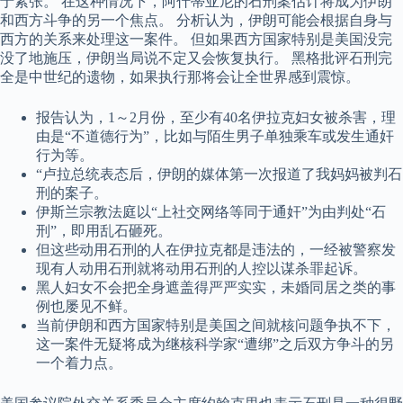
于紧张。 在这种情况下，阿什蒂亚尼的石刑案估计将成为伊朗
和西方斗争的另一个焦点。 分析认为，伊朗可能会根据自身与
西方的关系来处理这一案件。 但如果西方国家特别是美国没完
没了地施压，伊朗当局说不定又会恢复执行。 黑格批评石刑完
全是中世纪的遗物，如果执行那将会让全世界感到震惊。
报告认为，1～2月份，至少有40名伊拉克妇女被杀害，理
由是“不道德行为”，比如与陌生男子单独乘车或发生通奸
行为等。
“卢拉总统表态后，伊朗的媒体第一次报道了我妈妈被判石
刑的案子。
伊斯兰宗教法庭以“上社交网络等同于通奸”为由判处“石
刑”，即用乱石砸死。
但这些动用石刑的人在伊拉克都是违法的，一经被警察发
现有人动用石刑就将动用石刑的人控以谋杀罪起诉。
黑人妇女不会把全身遮盖得严严实实，未婚同居之类的事
例也屡见不鲜。
当前伊朗和西方国家特别是美国之间就核问题争执不下，
这一案件无疑将成为继核科学家“遭绑”之后双方争斗的另
一个着力点。