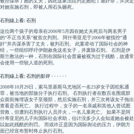
被控谋杀了她的丈夫，因此这家法院判定她犯了通奸罪，并决定
对她实施石刑，即被人用石头砸死。
石刑線上看: 石刑
这位两个孩子的母亲在2006年5月因在她丈夫死后与两名男子
的“不正当关系”被首次判刑。 阿什蒂亚尼于2006年被指控“通
奸”并共谋杀害了丈夫，被判石刑。 此案牵动了国际社会的神
经，一些组织呼吁伊朗赦免这名女子，并废除石刑。 石刑是伊
斯兰教法的一种，石刑在国际社会普遍被视为过于残酷，故通常
会使用一些较人道的死刑。
石刑線上看: 石刑的影评 · · · · · ·
2008年10月29日，索马里基斯马尤地区一名23岁女子因犯私通
罪，被当地的部族分子执行石刑。 石刑执行者在数百名围观群
众面前掩埋该女子至颈部，然后实施石刑，并三次将该女子拖出
查看是否死亡。 执行过程中，女子的一名亲戚和其他人曾试图
营救，但遭到石刑执行人员开火，一名儿童死亡。 如果不是阿
什蒂亚尼的儿子向国际社会求助，估计没多少人会知道她会被处
以如此残酷的刑罚。 而或许正是因为国际舆论的压力，伊朗方
面已经宣布暂时终止执行石刑。