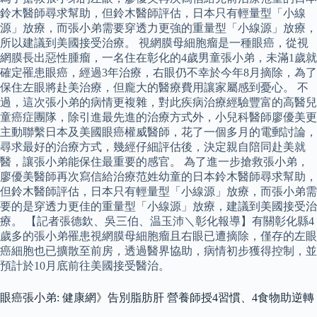
鈴木醫師尋求幫助，但鈴木醫師評估，日本只有輕量型「小線
源」放療，而張小弟需要穿透力更強的重量型「小線源」放療，
所以建議到美國接受治療。 視網膜母細胞瘤是一種眼癌，從視
網膜長出惡性腫瘤，一名住在彰化的4歲男童張小弟，未滿1歲就
確定罹患眼癌，經過3年治療，右眼仍不幸於今年8月摘除，為了
保住左眼將赴美治療，但龐大的醫療費用讓家屬感到憂心。 不
過，這次張小弟的病情更複雜，對此疾病治療經驗豐富的高醫兒
童癌症團隊，除引進最先進的治療方式外，小兒科醫師廖優美更
主動聯繫日本及美國眼癌權威醫師，花了一個多月的電郵討論，
尋求最好的治療方式，幾經仔細評估後，決定親自陪同赴美就
醫，讓張小弟能保住最重要的感官。 為了進一步搶救張小弟，
廖優美醫師再次寫信給治療范姓幼童的日本鈴木醫師尋求幫助，
但鈴木醫師評估，日本只有輕量型「小線源」放療，而張小弟需
要的是穿透力更佳的重量型「小線源」放療，建議到美國接受治
療。 【記者張德欽、吳三伯、温玉沛＼彰化報導】有關彰化縣4
歲多的張小弟罹患視網膜母細胞瘤且右眼已遭摘除，僅存的左眼
癌細胞也已擴散至前房，透過醫界協助，病情初步獲得控制，並
預計於10月底前往美國接受醫治。
眼癌張小弟: 健康網》告別脂肪肝 營養師授4習慣、4食物助逆轉