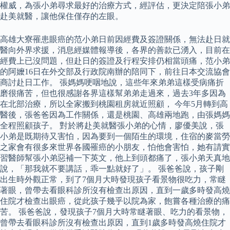
權威，為張小弟尋求最好的治療方式，經評估，更決定陪張小弟
赴美就醫，讓他保住僅存的左眼。
高雄大寮罹患眼癌的范小弟日前因經費及簽證關係，無法赴日就
醫向外界求援，消息經媒體報導後，各界的善款已湧入，目前在
經費上已沒問題，但赴日的簽證及行程安排仍相當頭痛，范小弟
的阿嬤16日在外交部及行政院南辦的陪同下，前往日本交流協會
商討赴日工作。 張媽媽哽咽地說，這些年來弟弟這樣受病痛折
磨很痛苦，但也很感謝各界這樣幫弟弟走過來，過去3年多因為
在北部治療，所以全家搬到桃園租房就近照顧， 今年5月轉到高
醫後，張爸爸因為工作關係，還是桃園、高雄兩地跑，由張媽媽
全程照顧孩子。 對於將赴美就醫張小弟的心情，廖優美說，張
小弟是既期待又害怕，因為要到一個陌生的環境，住宿的麥當勞
之家會有很多來世界各國罹癌的小朋友，怕他會害怕，她有請實
習醫師幫張小弟惡補一下英文，他上到頭都痛了，張小弟天真地
說，「那我就不要講話，乖一點就好了」。 張爸爸說，孩子剛
出生時外觀正常，到了7個月大時發現孩子看景物很吃力，常瞇
著眼，曾帶去看眼科診所沒有檢查出原因，直到一歲多時發高燒
住院才檢查出眼癌，從此孩子幾乎以院為家，飽嘗各種治療的痛
苦。 張爸爸說，發現孩子7個月大時常瞇著眼、吃力的看景物，
曾帶去看眼科診所沒有檢查出原因，直到1歲多時發高燒住院才