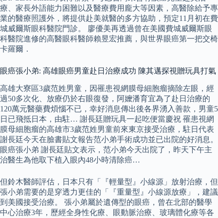
療、家長外語能力困難以及醫療費用龐大等因素，高醫除給予專
業的醫療照護外，將提供赴美就醫的多方協助，預定11月初在費
城威爾斯眼科醫院門診。 廖優美再透過曾在美國費城威爾斯眼
科醫院進修的高醫眼科醫師賴昱宏推薦，與世界眼癌第一把交椅
卡羅爾．
眼癌張小弟: 高雄眼癌男童赴日治療成功 陳其邁探視贈玩具打氣
高雄大寮區3歲范姓男童，因罹患視網膜母細胞瘤摘除左眼，經
過50多次化、放療仍於右眼復發，阿嬤潘育宜為了赴日治療的
120萬元醫藥費煩惱不已，幸好消息傳出後各界湧入善款，男童5
日已飛抵日本，由駐… 謝長廷贈玩具一起吃便當慶祝 罹患視網
膜母細胞瘤的高雄市3歲范姓男童前來東京接受治療，駐日代表
謝長廷今天在臉書貼文報告范小弟手術成功並已出院的好消息。
眼癌張小弟 謝長廷貼文表示，范小弟今天出院了，昨天下午主
治醫生為他取下植入眼內48小時清除癌…
但鈴木醫師評估，日本只有「『輕量型』小線源」放射治療，但
張小弟需要的是穿透力更佳的「『重量型』小線源放療」，建議
到美國接受治療。 張小弟屬於遺傳型的眼癌，曾在北部的醫學
中心治療3年，歷經全身性化療、眼動脈治療、玻璃體化療等各