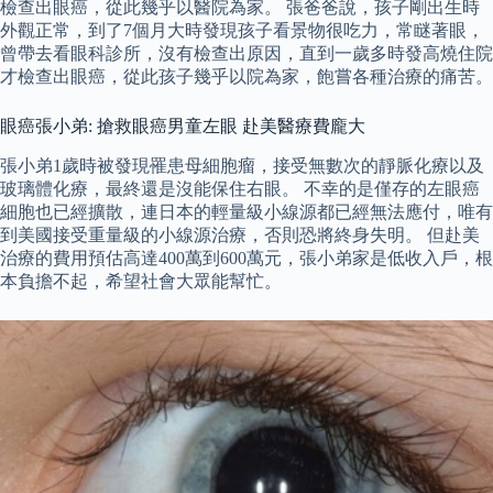
檢查出眼癌，從此幾乎以醫院為家。 張爸爸說，孩子剛出生時
外觀正常，到了7個月大時發現孩子看景物很吃力，常瞇著眼，
曾帶去看眼科診所，沒有檢查出原因，直到一歲多時發高燒住院
才檢查出眼癌，從此孩子幾乎以院為家，飽嘗各種治療的痛苦。
眼癌張小弟: 搶救眼癌男童左眼 赴美醫療費龐大
張小弟1歲時被發現罹患母細胞瘤，接受無數次的靜脈化療以及
玻璃體化療，最終還是沒能保住右眼。 不幸的是僅存的左眼癌
細胞也已經擴散，連日本的輕量級小線源都已經無法應付，唯有
到美國接受重量級的小線源治療，否則恐將終身失明。 但赴美
治療的費用預估高達400萬到600萬元，張小弟家是低收入戶，根
本負擔不起，希望社會大眾能幫忙。