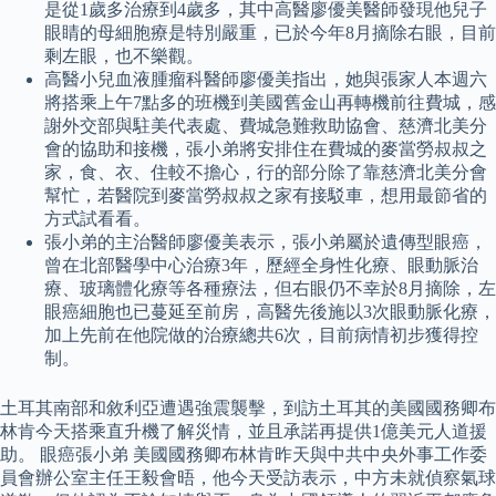
是從1歲多治療到4歲多，其中高醫廖優美醫師發現他兒子
眼睛的母細胞療是特別嚴重，已於今年8月摘除右眼，目前
剩左眼，也不樂觀。
高醫小兒血液腫瘤科醫師廖優美指出，她與張家人本週六
將搭乘上午7點多的班機到美國舊金山再轉機前往費城，感
謝外交部與駐美代表處、費城急難救助協會、慈濟北美分
會的協助和接機，張小弟將安排住在費城的麥當勞叔叔之
家，食、衣、住較不擔心，行的部分除了靠慈濟北美分會
幫忙，若醫院到麥當勞叔叔之家有接駁車，想用最節省的
方式試看看。
張小弟的主治醫師廖優美表示，張小弟屬於遺傳型眼癌，
曾在北部醫學中心治療3年，歷經全身性化療、眼動脈治
療、玻璃體化療等各種療法，但右眼仍不幸於8月摘除，左
眼癌細胞也已蔓延至前房，高醫先後施以3次眼動脈化療，
加上先前在他院做的治療總共6次，目前病情初步獲得控
制。
土耳其南部和敘利亞遭遇強震襲擊，到訪土耳其的美國國務卿布
林肯今天搭乘直升機了解災情，並且承諾再提供1億美元人道援
助。 眼癌張小弟 美國國務卿布林肯昨天與中共中央外事工作委
員會辦公室主任王毅會晤，他今天受訪表示，中方未就偵察氣球