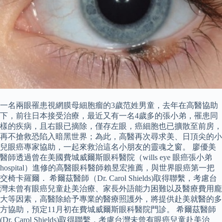
一名兩眼罹患視網膜母細胞瘤的3歲范姓男童，去年在高醫協助
下，前往日本接受治療，最近又有一名4歲多的張小弟，罹患同
樣的疾病，且右眼已摘除，僅存左眼，癌細胞也已擴散至前房，
再不搶救恐陷入暗黑世界；為此，高醫再次尋求美、日頂尖的小
兒眼癌專家協助，一起來救治這名小朋友的靈魂之窗。 廖優美
醫師透過曾在美國費城威爾斯眼科醫院（wills eye 眼癌張小弟
hospital）進修的高醫眼科醫師賴昱宏推薦，與世界眼癌第一把
交椅卡羅爾． 希爾茲醫師（Dr. Carol Shields)取得聯繫，考慮台
灣未曾有眼癌兒童赴美治療、家長外語能力困難以及醫療費用龐
大等因素，高醫除給予專業的醫療照護外，將提供赴美就醫的多
方協助，預定11月初在費城威爾斯眼科醫院門診。 希爾茲醫師
(Dr. Carol Shields)取得聯繫，考慮台灣未曾有眼癌兒童赴美治