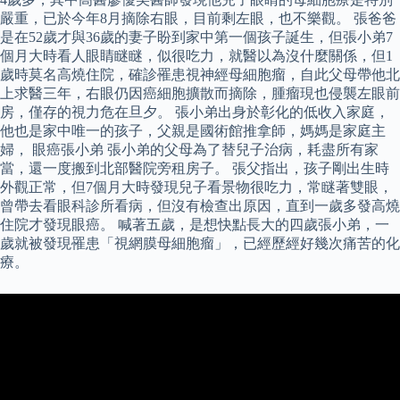
嚴重，已於今年8月摘除右眼，目前剩左眼，也不樂觀。 張爸爸
是在52歲才與36歲的妻子盼到家中第一個孩子誕生，但張小弟7
個月大時看人眼睛瞇瞇，似很吃力，就醫以為沒什麼關係，但1
歲時莫名高燒住院，確診罹患視神經母細胞瘤，自此父母帶他北
上求醫三年，右眼仍因癌細胞擴散而摘除，腫瘤現也侵襲左眼前
房，僅存的視力危在旦夕。 張小弟出身於彰化的低收入家庭，
他也是家中唯一的孩子，父親是國術館推拿師，媽媽是家庭主
婦， 眼癌張小弟 張小弟的父母為了替兒子治病，耗盡所有家
當，還一度搬到北部醫院旁租房子。 張父指出，孩子剛出生時
外觀正常，但7個月大時發現兒子看景物很吃力，常瞇著雙眼，
曾帶去看眼科診所看病，但沒有檢查出原因，直到一歲多發高燒
住院才發現眼癌。 喊著五歲，是想快點長大的四歲張小弟，一
歲就被發現罹患「視網膜母細胞瘤」，已經歷經好幾次痛苦的化
療。