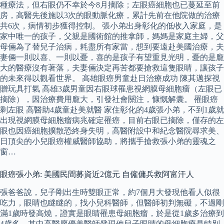
種療法，但右眼仍不幸於今8月摘除；左眼癌細胞也已蔓延至前
房，高醫先後施以3次的眼動脈化療，累計先前在他院做的治療
共6次，病情初步獲得控制。 張小弟出身彰化的低收入家庭，是
家中唯一的孩子，父親是國術館的推拿師，媽媽是家庭主婦，父
母倆為了替兒子治病，耗盡所有家當，想到要遠赴美國治療，夫
妻倆一則以喜、一則以憂，喜的是孩子有望重見光明，憂的是龐
大的醫療沒有著落，夫妻倆決定再苦都要搶救這隻眼睛，讓孩子
的未來得以觀看世界。 高雄眼癌男童赴日治療成功 陳其邁探視
贈玩具打氣 高雄3歲男童因右眼球罹患視網膜母細胞瘤（左眼已
摘除），因治療費用龐大，引發社會關注，慷慨解囊。 罹眼癌
剩左眼 高醫助4歲童赴美就醫 家住彰化的4歲張小弟，不到1歲就
出現視網膜母細胞瘤病兆確定罹癌，目前右眼已摘除，僅存的左
眼也因癌細胞擴散恐終身失明，高醫附設中和紀念醫院尋求美、
日頂尖的小兒眼癌權威醫師協助，將攜手搶救張小弟的靈魂之
窗…
眼癌張小弟: 美國民間募資近2億元 自僱傭兵救阿富汗人
張爸爸說，兒子剛出生時雙眼正常，約7個月大發現他看人似很
吃力，眼睛也瞇瞇的，找小兒科醫師，但醫師初判無礙，不過剛
滿1歲時發高燒，證實是眼睛罹患母細胞瘤，於是從1歲多治療到
4歲多，其中高醫廖優美醫師發現他兒子眼睛的母細胞療是特別