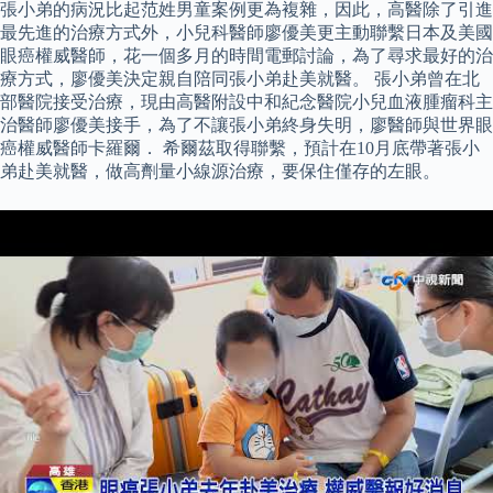
張小弟的病況比起范姓男童案例更為複雜，因此，高醫除了引進
最先進的治療方式外，小兒科醫師廖優美更主動聯繫日本及美國
眼癌權威醫師，花一個多月的時間電郵討論，為了尋求最好的治
療方式，廖優美決定親自陪同張小弟赴美就醫。 張小弟曾在北
部醫院接受治療，現由高醫附設中和紀念醫院小兒血液腫瘤科主
治醫師廖優美接手，為了不讓張小弟終身失明，廖醫師與世界眼
癌權威醫師卡羅爾． 希爾茲取得聯繫，預計在10月底帶著張小
弟赴美就醫，做高劑量小線源治療，要保住僅存的左眼。