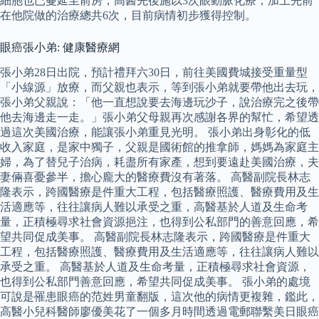
細胞也已蔓延至前房，高醫先後施以3次眼動脈化療，加上先前
在他院做的治療總共6次，目前病情初步獲得控制。
眼癌張小弟: 健康醫療網
張小弟28日出院，預計禮拜六30日，前往美國費城接受重量型
「小線源」放療，而父親也表示，等到張小弟就要帶他出去玩，
張小弟父親說：「他一直想說要去海邊玩沙子，說治療完之後帶
他去海邊走一走。」張小弟父母親再次感謝各界的幫忙，希望透
過這次美國治療，能讓張小弟重見光明。 張小弟出身彰化的低
收入家庭，是家中獨子，父親是國術館的推拿師，媽媽為家庭主
婦，為了替兒子治病，耗盡所有家產，想到要遠赴美國治療，夫
妻倆喜憂參半，擔心龐大的醫療費沒有著落。 高醫副院長林志
隆表示，跨國醫療是件重大工程，包括醫療照護、醫療費用及生
活適應等，往往讓病人難以承受之重，高醫基於人道及生命考
量，正積極尋求社會資源挹注，也得到公私部門的善意回應，希
望共同促成美事。 高醫副院長林志隆表示，跨國醫療是件重大
工程，包括醫療照護、醫療費用及生活適應等，往往讓病人難以
承受之重。 高醫基於人道及生命考量，正積極尋求社會資源，
也得到公私部門善意回應，希望共同促成美事。 張小弟的處境
可說是罹患眼癌的范姓男童翻版，這次他的病情更複雜，鑑此，
高醫小兒科醫師廖優美花了一個多月時間透過電郵聯繫美日眼癌