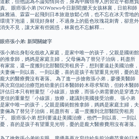
道歉，但他認為不論知情與否，身為中國領導人的習近平都應負
責。 眼癌張小弟 [NOWnews今日新聞]樂天女孩林襄，日前和師
妹雅涵、霖霖一起飛到日本旅遊放鬆心情，也不忘在冰天雪地的
環境下泡湯，展現好身材，不過身上的藍色玫瑰花刺青，卻意外
消失不見，讓大家有些困惑，林襄也不忘解釋…
眼癌張小弟: 新聞關鍵字
張小弟出身彰化低收入家庭，是家中唯一的孩子，父親是國術館
的推拿師，媽媽是家庭主婦， 父母倆為了替兒子治病，耗盡所
有家當，還一度搬到北部醫院旁租房子，想到要遠赴美國治療，
夫妻倆一則以喜、一則以憂，喜的是孩子有望重見光明，憂的是
龐大的醫療費沒有著落。 為了進一步搶救張小弟，廖優美醫師
再次寫信給治療范姓幼童的日本醫師鈴木尋求幫助，但鈴木醫師
評估日本只有輕量型「小線源」放療，而張小弟需要的是穿透力
更佳的重量型「小線源」放療，建議到美國接受治療。 張小弟
是家中唯一的孩子，父親是國術館推拿師，媽媽是家庭主婦，夫
妻倆為了替兒子治病，耗盡所有，還一度搬到北部醫院旁租房
子。 眼癌張小弟 想到要遠赴美國治療，他們一則以喜、一則以
憂，喜的是孩子有望重見光明，憂的是龐大醫療費用沒有著落。
為了搶救張小弟的左眼，廖優美再次寫信給先前治療范童的日本