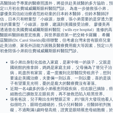
高醫除給予專業的醫療照護外，將提供赴美就醫的多方協助，預
定11月初在費城威爾斯眼科醫院門診。 為進一步搶救張小弟，
廖優美寫信給治療過范姓幼童的日本鈴木醫師，但鈴木醫師評
估，日本只有輕量型「小線源」放療，張小弟需要的是穿透力更
佳的重量型「小線源」放療，建議到美國接受治療。 廖優美再
透過曾在美國費城威爾斯眼科醫院（wills eye hospital）進修的高
醫眼科醫師賴昱宏推薦，與世界眼癌第一把交椅卡羅爾． 希爾
茲醫師(Dr. Carol Shields)取得聯繫，但考慮台灣未曾有眼癌兒童
赴美治療、家長外語能力困難及醫療費用龐大等因素，預定11月
初會陪張小弟前往費城威爾斯眼科醫院門診。
張小弟出身彰化低收入家庭，是家中唯一的孩子，父親是
國術館的推拿師，媽媽是家庭主婦， 父母倆為了替兒子治
病，耗盡所有家當，還一度搬到北部醫院旁租房子，想到
要遠赴美國治療，夫妻倆一則以喜、一則以憂，喜的是孩
子有望重見光明，憂的是龐大的醫療費沒有著落。
近期一名4歲多的張小弟罹患同樣疾病，但右眼已摘除，癌
細胞也已擴散至左眼前房，再不搶救恐陷入暗黑世界。
張爸爸說，兒子剛出生時雙眼正常，約7個月大發現他看人
似很吃力，眼睛也瞇瞇的，找小兒科醫師，但醫師初判無
礙，不過剛滿1歲時發高燒，證實是眼睛罹患母細胞瘤，於