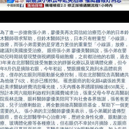
為了進一步搶救張小弟，廖優美再次寫信給治療范小弟的日本鈴
木醫師尋求幫助，但鈴木醫師評估，日本只有輕量型「小線源」
放療，而張小弟需要的是穿透力更佳的重量型「小線源」放療，
建議到美國接受治療。 眼癌張小弟 廖優美醫師說，張小弟在嬰
幼兒時期就發現雙側視網膜母細胞瘤，之前都治他的右眼，過去
3年來在北部醫院接受無數次的靜脈化療以及玻璃體化療，但今
年8月仍是摘除右眼，今年初起，雙眼腫瘤又跑到水晶體前房
去，僅存的左眼則用眼動脈化療控制，現在北部醫院含高醫總共
為他做了6次，初步已獲控制。 罹患眼癌的彰化縣4歲張姓男童
赴美求醫缺經費消息曝光後，5天內獲各界踴躍捐輸達650萬元，
預計本周六能順利啟程到美國費城求治，張童父母今早在高醫副
院長林志隆、眼科醫師廖優美陪同下向社會各界致謝，張爸爸更
說，兒子治療剩餘款，將全數捐做高醫眼癌基金，幫助下一個更
需要的人。 張小弟的主治醫師廖優美表示，張小弟屬於遺傳型
眼癌，曾在北部醫學中心治療3年，歷經全身性化療、眼動脈治
療、玻璃體化療等各種療法，但右眼仍不幸於8月摘除，左眼癌