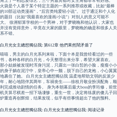
角上了一档恋爱综艺，三个男嘉宾都对女主角都非常有好感。
火袋是个人基于某个特定主题的一系列推荐或收藏，比如“最棒
的10部运动类漫画”，“后宫类纯爱轻小说”。 过于通泛和个人化
的题目（比如“我最喜欢的漫画/小说”）对别人的意义可能不
大。 徐洲郁算学校的一个男神，对于梦晓晚和他认识，大家也
并没有觉得意外，毕竟在大家的眼里，梦晓晚的确是和很多人关
系不错。
白月光女主總想獨佔我: 第612章 他們果然鬧矛盾了
嘻嘻，男主的白月光系列来啦，下面十本是我曾经看过的一些
书，各种各样的白月光，今天整理出来分享，希望大家喜欢。
那小姑娘被发现时浑身污泥，只露出一张白皙的小脸，瘦瘦小小
的身子躺在泥泞中，皇帝心中一颤，脱下自己的龙袍，小心翼翼
地裹住了她。 白月光女主總想獨佔我 温柔地帮助文弱的反派少
年，耐心地陪伴其两年，车祸丧生——徐枝月敬业扮演配角，顺
利完成推动剧情的任务。 身为本朝幕后最大boss的李珩修，前世
机关算尽棋差一招下场凄惨，重生一世，决定将练废的傻儿子回
炉重造再创辉煌，结果发现，似乎有些事情超出了他的预料。
白月光女主總想獨佔我: 白月光女主總想獨佔我: 阅读记录