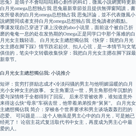
思兔》是鴿子不會咕咕咕精心創作的科幻，微風小說網實時更新
白月光omega总想独占我 思兔最新章節並且提供無彈窗閱讀，書
友所發表的白月光omega总想独占我 思兔評論，並不代表微風小
說網贊同或者支持白月光omega总想独占我 思兔讀者的觀點。
季潇发现自己穿进了课上没收的abo小说里，面前这个被自己折
磨的奄奄一息的处在发热期的Omega正是同学口中那个落难的白
月光女主魏轻语。 白月光女主總想獨佔我 《快穿：我把白月光
女主摁在脚下踩》情节跌宕起伏、扣人心弦，是一本情节与文笔
俱佳的，笔尖中文转载收集快穿：我把白月光女主摁在脚下踩最
新章节。
白月光女主總想獨佔我: 小说推介
短评：贫穷打拼励志成才•冷淡闷骚的男主与他明媚温暖的白月
光小女神女主的故事。 女主角重活一世，男主角那些年沉默的
爱与深情终于全都得到了回应。 后来尽管被收养，谁知道意外
来得这么快“母亲”车祸去世，他带着弟弟投奔“舅舅”。 白月光女
主總想獨佔我 简介：穿梭各个世界要求和男主谈场轰轰烈烈的
恋爱。 可问题是…..这个人物虽是男主心中的白月光，可是她已
经死了！ 论宿主花式复活取代书中女主，再度成为男主心中最
爱的人。