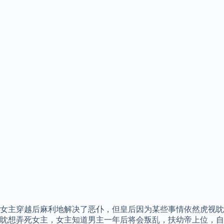
女主穿越后麻利地解决了恶仆，但皇后因为某些事情依然虎视眈
眈想弄死女主，女主知道男主一年后将会叛乱，扶幼帝上位，自