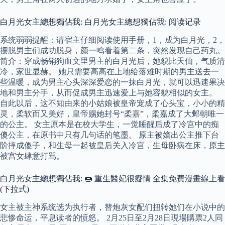
白月光女主總想獨佔我: 白月光女主總想獨佔我: 阅读记录
系统弱弱提醒：请宿主仔细阅读使用手册，1，成为白月光，2，
摆脱男主们成功脱身，颜一鸣看着第二条，突然发现自己药丸。
简介：穿成畅销狗血文里男主的白月光后，她貌比天仙，气质清
冷，家世显赫。 她只需要高高在上地给落难时期的男主送去一
些温暖，成为男主心头深深爱恋的一抹白月光，就可以迅速果决
地和男主分手，从而促成男主迅速爱上与她容貌相似的女主。
自此以后，这不知由来的小姑娘被皇帝宠成了心头宝，小小的精
灵，柔软而又美好，皇帝赐她封号“柔嘉”，柔嘉成了大邺朝唯一
的公主。 女主原本是在校大学生，一觉睡醒后成了冷宫中的痴
傻公主，在原书中只有几句话的笔墨。 原主被嫡出公主推下台
阶摔成傻子，和生母一起被皇后关入冷宫，生母卧病在床，原主
被宫女肆意打骂。
白月光女主總想獨佔我: 🍩 重生醫妃很癡情 全集免費漫畫線上看
(下拉式)
女主被主神系统选为执行者，替炮灰女配们扭转她们在小说中的
悲惨命运，平息读者的愤怒。 2月25日至2月28日現場購票2人同