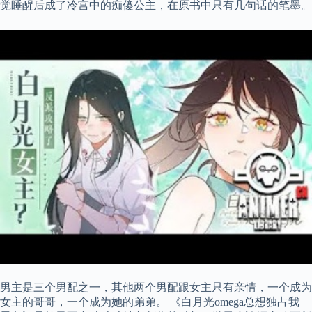
觉睡醒后成了冷宫中的痴傻公主，在原书中只有几句话的笔墨。
男主是三个男配之一，其他两个男配跟女主只有亲情，一个成为
女主的哥哥，一个成为她的弟弟。 《白月光omega总想独占我