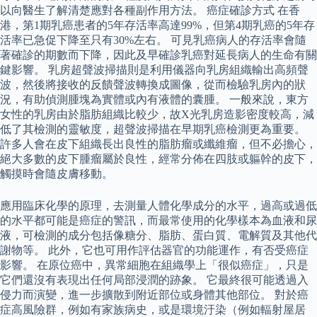
以向醫生了解清楚應對各種副作用方法。 癌症確診方式 在香
港，第1期乳癌患者的5年存活率高達99%，但第4期乳癌的5年存
活率已急促下降至只有30%左右。 可見乳癌病人的存活率會隨
著確診的期數而下降，因此及早確診乳癌對延長病人的生命有關
鍵影響。 乳房超聲波掃描則是利用儀器向乳房組織輸出高頻聲
波，然後將接收的反饋聲波轉換成圖像，從而檢驗乳房內的狀
況，有助偵測腫塊為實體或內有液體的囊腫。 一般來說，東方
女性的乳房由於脂肪組織比較少，故X光乳房造影密度較高，減
低了其檢測的靈敏度，超聲波掃描在早期乳癌檢測更為重要。
許多人會在皮下組織長出良性的脂肪瘤或纖維瘤，但不必擔心，
絕大多數的皮下腫瘤屬於良性，經常分佈在四肢或軀幹的皮下，
觸摸時會隨皮膚移動。
應用臨床化學的原理，去測量人體化學成分的水平，過高或過低
的水平都可能是癌症的警訊，而最常使用的化學樣本為血液和尿
液，可檢測的成分包括像糖分、脂肪、蛋白質、電解質及其他代
謝物等。 此外，它也可用作評估器官的功能運作，有否受癌症
影響。 在原位癌中，異常細胞在組織學上「很似癌症」，只是
它們還沒有表現出任何局部浸潤的跡象。 它最終很可能透過入
侵力而演變，進一步擴散到附近部位或身體其他部位。 對於癌
症高風險群，例如有家族病史，或是環境汙染（例如輻射屋居