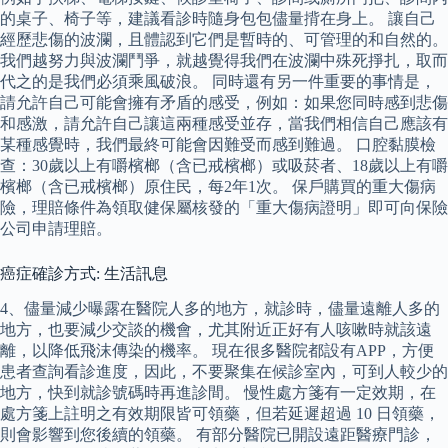
的桌子、椅子等，建議看診時隨身包包儘量揹在身上。 讓自己
經歷悲傷的波瀾，且體認到它們是暫時的、可管理的和自然的。
我們越努力與波瀾鬥爭，就越覺得我們在波瀾中殊死掙扎，取而
代之的是我們必須乘風破浪。 同時還有另一件重要的事情是，
請允許自己可能會擁有矛盾的感受，例如：如果您同時感到悲傷
和感激，請允許自己讓這兩種感受並存，當我們相信自己應該有
某種感覺時，我們最終可能會因難受而感到難過。 口腔黏膜檢
查：30歲以上有嚼檳榔（含已戒檳榔）或吸菸者、18歲以上有嚼
檳榔（含已戒檳榔）原住民，每2年1次。 保戶購買的重大傷病
險，理賠條件為領取健保屬核發的「重大傷病證明」即可向保險
公司申請理賠。
癌症確診方式: 生活訊息
4、儘量減少曝露在醫院人多的地方，就診時，儘量遠離人多的
地方，也要減少交談的機會，尤其附近正好有人咳嗽時就該遠
離，以降低飛沫傳染的機率。 現在很多醫院都設有APP，方便
患者查詢看診進度，因此，不要聚集在候診室內，可到人較少的
地方，快到就診號碼時再進診間。 慢性處方箋有一定效期，在
處方箋上註明之有效期限皆可領藥，但若延遲超過 10 日領藥，
則會影響到您後續的領藥。 有部分醫院已開設遠距醫療門診，