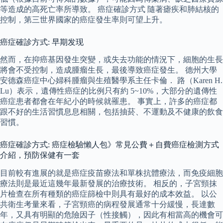
等造成的高死亡率所導致。 癌症確診方式 隨著瘧疾和肺結核的
控制，第三世界國家的癌症發生率則可望上升。
癌症確診方式: 早期发现
然而，在抑癌基因發生突變，或失去功能的情況下，細胞的生長
將會不受控制，造成腫瘤生長，最後導致癌症發生。 德州大學
安德森癌症中心婦科腫瘤與生殖醫學系主任卡倫． 路（Karen H.
Lu）表示，遺傳性癌症的比例只有約 5~10%，大部分的遺傳性
癌症患者都會在年紀小的時候就罹患。 事實上，許多的癌症都
跟不好的生活習慣息息相關，包括抽菸、不運動及不健康的飲食
習慣。
癌症確診方式: 癌症檢驗懶人包》常見公費＋自費癌症檢測方式
介紹，預防保健有一套
目前較有進展的就是癌症疫苗療法和單株抗體療法，而免疫細胞
療法則是最近這幾年最新發展的治療技術。 相反的，子宮頸抹
片檢查在所有種類的癌症篩檢中則具有最好的成本效益。 以公
共衛生考量來看，子宮頸癌的病程發展通常十分緩慢，長達數
年，又具有明顯的危險因子（性接觸），因此有相當高的機會可