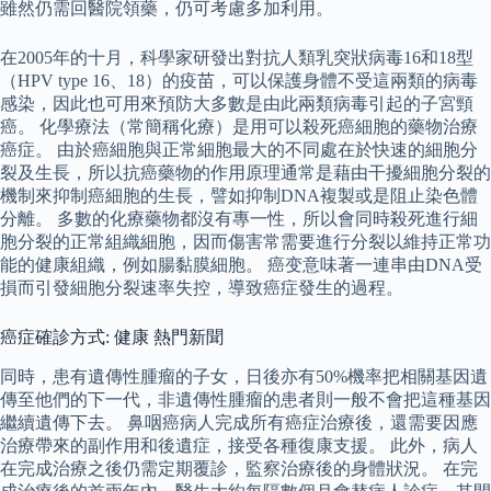
雖然仍需回醫院領藥，仍可考慮多加利用。
在2005年的十月，科學家研發出對抗人類乳突狀病毒16和18型
（HPV type 16、18）的疫苗，可以保護身體不受這兩類的病毒
感染，因此也可用來預防大多數是由此兩類病毒引起的子宮頸
癌。 化學療法（常簡稱化療）是用可以殺死癌細胞的藥物治療
癌症。 由於癌細胞與正常細胞最大的不同處在於快速的細胞分
裂及生長，所以抗癌藥物的作用原理通常是藉由干擾細胞分裂的
機制來抑制癌細胞的生長，譬如抑制DNA複製或是阻止染色體
分離。 多數的化療藥物都沒有專一性，所以會同時殺死進行細
胞分裂的正常組織細胞，因而傷害常需要進行分裂以維持正常功
能的健康組織，例如腸黏膜細胞。 癌变意味著一連串由DNA受
損而引發細胞分裂速率失控，導致癌症發生的過程。
癌症確診方式: 健康 熱門新聞
同時，患有遺傳性腫瘤的子女，日後亦有50%機率把相關基因遺
傳至他們的下一代，非遺傳性腫瘤的患者則一般不會把這種基因
繼續遺傳下去。 鼻咽癌病人完成所有癌症治療後，還需要因應
治療帶來的副作用和後遺症，接受各種復康支援。 此外，病人
在完成治療之後仍需定期覆診，監察治療後的身體狀況。 在完