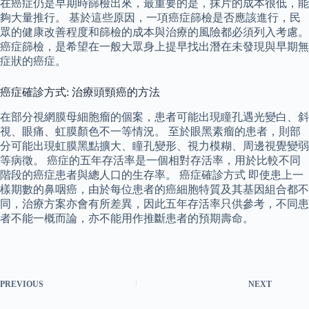
在癌症仍是早期時篩檢出來，最重要的是，抹片的成本很低，能
夠大量推行。 基於這些原因，一項癌症篩檢是否應該進行，民
眾的健康改善程度和篩檢的成本與治療的風險都必須列入考慮。
癌症篩檢，是希望在一般大眾身上提早找出潛在未發現與早期無
症狀的癌症。
癌症確診方式: 治療頭頸癌的方法
在部分視網膜母細胞瘤的個案，患者可能出現瞳孔遇光變白、斜
視、眼痛、虹膜顏色不一等情況。 至於眼黑素瘤的患者，則部
分可能出現虹膜黑點擴大、瞳孔變形、視力模糊、周邊視覺變弱
等病徵。 癌症的五年存活率是一個相對存活率，用於比較不同
階段的癌症患者與總人口的生存率。 癌症確診方式 即使患上一
樣期數的鼻咽癌，由於每位患者的癌細胞特質及其基因組合都不
同，治療方案亦會有所差異，因此五年存活率只供參考，不同患
者不能一概而論，亦不能用作推斷患者的預期壽命。
PREVIOUS
NEXT