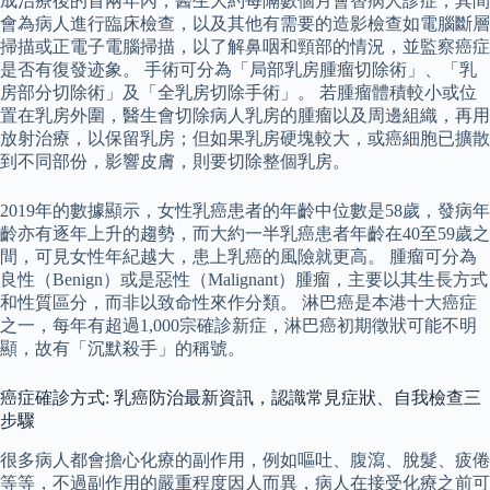
成治療後的首兩年內，醫生大約每隔數個月會替病人診症，其間
會為病人進行臨床檢查，以及其他有需要的造影檢查如電腦斷層
掃描或正電子電腦掃描，以了解鼻咽和頸部的情況，並監察癌症
是否有復發迹象。 手術可分為「局部乳房腫瘤切除術」、「乳
房部分切除術」及「全乳房切除手術」。 若腫瘤體積較小或位
置在乳房外圍，醫生會切除病人乳房的腫瘤以及周邊組織，再用
放射治療，以保留乳房；但如果乳房硬塊較大，或癌細胞已擴散
到不同部份，影響皮膚，則要切除整個乳房。
2019年的數據顯示，女性乳癌患者的年齡中位數是58歲，發病年
齡亦有逐年上升的趨勢，而大約一半乳癌患者年齡在40至59歲之
間，可見女性年紀越大，患上乳癌的風險就更高。 腫瘤可分為
良性（Benign）或是惡性（Malignant）腫瘤，主要以其生長方式
和性質區分，而非以致命性來作分類。 淋巴癌是本港十大癌症
之一，每年有超過1,000宗確診新症，淋巴癌初期徵狀可能不明
顯，故有「沉默殺手」的稱號。
癌症確診方式: 乳癌防治最新資訊，認識常見症狀、自我檢查三
步驟
很多病人都會擔心化療的副作用，例如嘔吐、腹瀉、脫髮、疲倦
等等，不過副作用的嚴重程度因人而異，病人在接受化療之前可