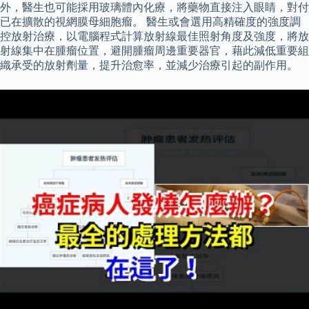
外，醫生也可能採用玻璃體內化療，將藥物直接注入眼睛，對付
已在擴散的視網膜母細胞瘤。 醫生或會選用高精確度的強度調
控放射治療，以電腦程式計算放射線最佳照射角度及強度，將放
射線集中在腫瘤位置，避開腫瘤周邊重要器官，藉此減低重要組
織承受的放射劑量，提升治愈率，並減少治療引起的副作用。