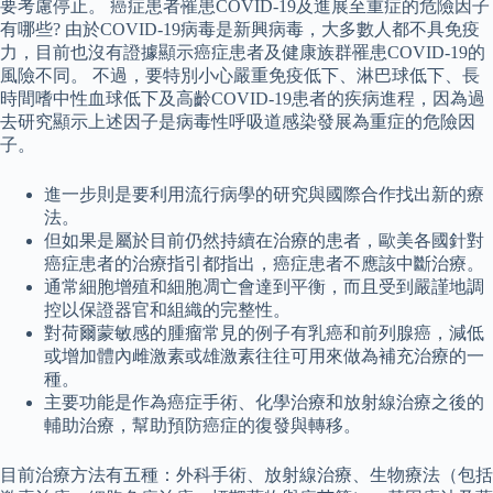
要考慮停止。 癌症患者罹患COVID-19及進展至重症的危險因子
有哪些? 由於COVID-19病毒是新興病毒，大多數人都不具免疫
力，目前也沒有證據顯示癌症患者及健康族群罹患COVID-19的
風險不同。 不過，要特別小心嚴重免疫低下、淋巴球低下、長
時間嗜中性血球低下及高齡COVID-19患者的疾病進程，因為過
去研究顯示上述因子是病毒性呼吸道感染發展為重症的危險因
子。
進一步則是要利用流行病學的研究與國際合作找出新的療
法。
但如果是屬於目前仍然持續在治療的患者，歐美各國針對
癌症患者的治療指引都指出，癌症患者不應該中斷治療。
通常細胞增殖和細胞凋亡會達到平衡，而且受到嚴謹地調
控以保證器官和組織的完整性。
對荷爾蒙敏感的腫瘤常見的例子有乳癌和前列腺癌，減低
或增加體內雌激素或雄激素往往可用來做為補充治療的一
種。
主要功能是作為癌症手術、化學治療和放射線治療之後的
輔助治療，幫助預防癌症的復發與轉移。
目前治療方法有五種：外科手術、放射線治療、生物療法（包括