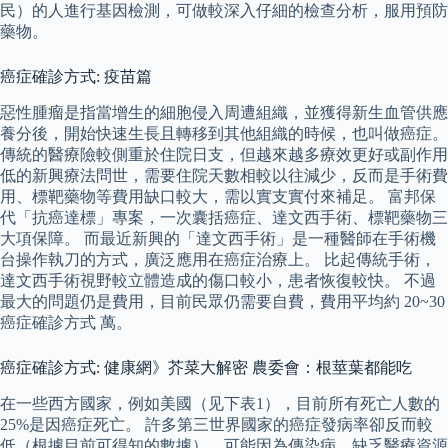
民）的人進行基因檢測，可做較深入仔細的檢查分析，服用預防
藥物。
癌症確診方式: 疫苗篇
惡性腫瘤是指當增生的細胞侵入周遭組織，並獲得新生血管供應
養分後，開始快速生長且轉移到其他組織的時候，也叫做癌症。
傳統的醫療險較側重於住院日支，但越來越多療效更好或副作用
低的新興療法問世，需要住院天數相較以往減少，反而是手術費
用、標靶藥物等費用缺口較大，需以實支實付來補足。 富邦保
代「抗癌達標」專案，一次囊括癌症、達文西手術、標靶藥物三
大項保障。 而最近新興的「達文西手術」是一種醫師在手術機
台操作執刀的方式，廣泛應用在癌症治療上。 比起傳統手術，
達文西手術視野較立體造成的傷口較小，患者恢復較快。 不過
最大的問題仍是費用，目前民眾仍需要自費，費用平均約 20~30
癌症確診方式 萬。
癌症確診方式: 健康網》芥菜大解密 農委會：根莖葉都能吃
在一些西方國家，例如美國（见下表1），目前所有死亡人數的
25%是因癌症死亡。 許多第三世界國家的癌症發病率卻反而較
低（根據目前可得知的數據），可能因為傳染病、缺乏醫療資源