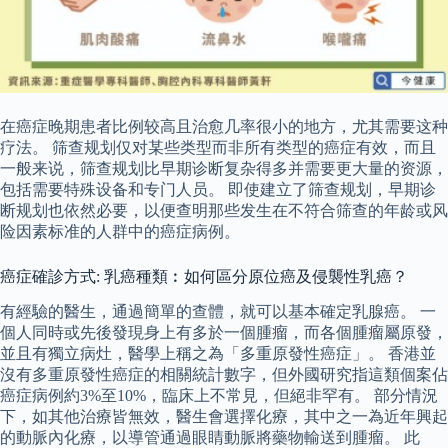
在癌症晚期患者比例较高且治愈几率很小的地方，尤其需要这种
疗法。 筛查规划仅对某些类型而非所有类型的癌症有效，而且
一般来说，筛查规划比早期诊断复杂得多并需要更大量的资源，
包括需要特殊设备和专门人员。 即使建立了筛查规划，早期诊
断规划也依然必要，以便查明那些发生在不符合筛查的年龄或风
险因素标准的人群中的癌症病例。
癌症確診方式: 乳癌種類︰如何區分原位癌及侵襲性乳癌？
有經驗的醫生，通過簡單的查體，就可以基本確定乳腺癌。 一
個人同時或先後發現身上有多於一個腫瘤，而各個腫瘤屬原發，
並且有獨立病灶，醫學上稱之為「多重原發性癌症」。 香港並
沒有多重原發性癌症的相關統計數字，但外國研究指這類個案佔
癌症病例約3%至10%，臨床上不常見，但絕非罕有。 部分情況
下，如其他治療皆無效，醫生會選擇化療，其中之一為近年興起
的動脈內化療，以導管通過眼睛動脈將藥物輸送到腫瘤。 此