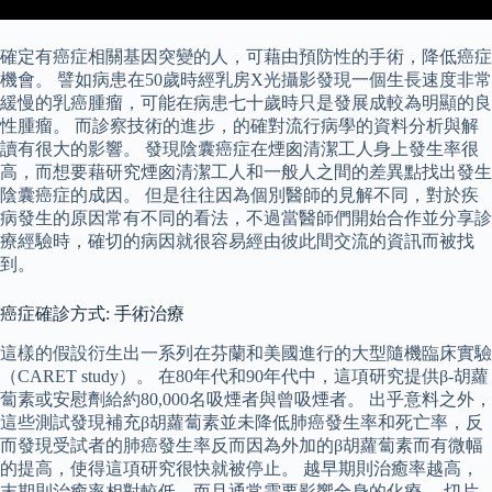
確定有癌症相關基因突變的人，可藉由預防性的手術，降低癌症
機會。 譬如病患在50歲時經乳房X光攝影發現一個生長速度非常
緩慢的乳癌腫瘤，可能在病患七十歲時只是發展成較為明顯的良
性腫瘤。 而診察技術的進步，的確對流行病學的資料分析與解
讀有很大的影響。 發現陰囊癌症在煙囪清潔工人身上發生率很
高，而想要藉研究煙囪清潔工人和一般人之間的差異點找出發生
陰囊癌症的成因。 但是往往因為個別醫師的見解不同，對於疾
病發生的原因常有不同的看法，不過當醫師們開始合作並分享診
療經驗時，確切的病因就很容易經由彼此間交流的資訊而被找
到。
癌症確診方式: 手術治療
這樣的假設衍生出一系列在芬蘭和美國進行的大型隨機臨床實驗
（CARET study）。 在80年代和90年代中，這項研究提供β-胡蘿
蔔素或安慰劑給約80,000名吸煙者與曾吸煙者。 出乎意料之外，
這些測試發現補充β胡蘿蔔素並未降低肺癌發生率和死亡率，反
而發現受試者的肺癌發生率反而因為外加的β胡蘿蔔素而有微幅
的提高，使得這項研究很快就被停止。 越早期則治癒率越高，
末期則治癒率相對較低，而且通常需要影響全身的化療。 切片