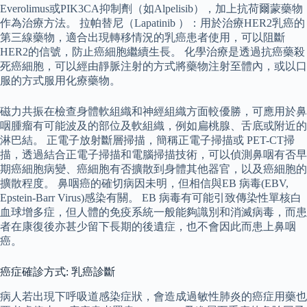
Everolimus或PIK3CA抑制劑（如Alpelisib），加上抗荷爾蒙藥物
作為治療方法。 拉帕替尼（Lapatinib ）：用於治療HER2乳癌的
第三線藥物，適合出現轉移情況的乳癌患者使用，可以阻斷
HER2的信號，防止癌細胞繼續生長。 化學治療是透過抗癌藥殺
死癌細胞，可以經由靜脈注射的方式將藥物注射至體內，或以口
服的方式服用化療藥物。
磁力共振在檢查身體軟組織和神經組織方面較優勝，可應用於鼻
咽腫瘤有可能波及的部位及軟組織，例如扁桃腺、舌底或附近的
淋巴結。 正電子放射斷層掃描，簡稱正電子掃描或 PET-CT掃
描，透過結合正電子掃描和電腦掃描技術，可以偵測鼻咽有否早
期癌細胞病變、癌細胞有否擴散到身體其他器官，以及癌細胞的
擴散程度。 鼻咽癌的確切病因未明，但相信與EB 病毒(EBV,
Epstein-Barr Virus)感染有關。 EB 病毒有可能引致傳染性單核白
血球增多症，但人體的免疫系統一般能夠識別和消滅病毒，而患
者在康復後亦甚少留下長期的後遺症，也不會因此而患上鼻咽
癌。
癌症確診方式: 乳癌診斷
病人若出現下呼吸道感染症狀，會造成過敏性肺炎的癌症用藥也