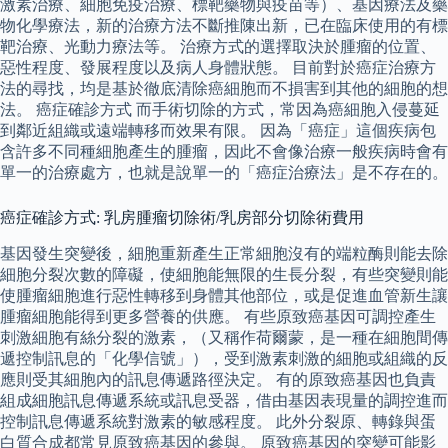
激素治療、細胞免疫治療、標靶藥物與疫苗等）、基因療法及藥
物化學療法，新的治療方法不斷推陳出新，已在臨床使用的有標
靶治療、光動力療法等。 治療方式的選擇取決於腫瘤的位置、
惡性程度、發展程度以及病人身體狀態。 目前對於癌症治療方
法的尋找，均是基於徹底清除癌細胞而不損害到其他的細胞的想
法。 癌症確診方式 而手術切除的方式，常因為癌細胞入侵蔓延
到鄰近組織或遠端轉移而效果有限。 因為「癌症」這個疾病包
含許多不同種細胞產生的腫瘤，因此不會像治療一般疾病時會有
單一的治療處方，也就是說單一的「癌症治療法」是不存在的。
癌症確診方式: 乳房腫瘤切除術/乳房部分切除術費用
基因發生突變後，細胞重新產生正常細胞沒有的端粒酶則能去除
細胞分裂次數的障礙，使細胞能無限的生長分裂，有些突變則能
使腫瘤細胞進行惡性轉移到身體其他部位，或是促進血管新生讓
腫瘤細胞能得到更多營養的供應。 有些原致癌基因可調控產生
刺激細胞有絲分裂的激素，（又稱作荷爾蒙，是一種在細胞間傳
遞控制訊息的「化學信號」），受到激素刺激的細胞或組織的反
應則受其細胞內的訊息傳遞路徑決定。 有的原致癌基因也負責
組成細胞訊息傳遞系統或訊息受器，借由基因表現量的調控進而
控制訊息傳遞系統對激素的敏感程度。 此外分裂原、轉錄與蛋
白質合成都常見原致癌基因的參與。 原致癌基因的突變可能影