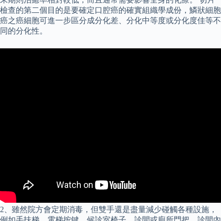
檢查的第二個目的是要確定口腔癌的確實組織學成份，鱗狀細胞
癌之癌細胞可進一步區分成分化差、分化中等度或分化度佳等不
同的分化性。
2、雖然院方會定期消毒，但雙手還是盡量減少碰觸各種設施，
例如手扶梯、電梯按鍵、候診室椅子、診間或廁所門把、診間內