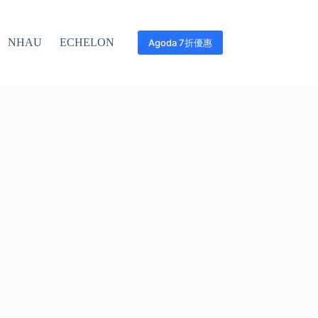
NHAU
ECHELON
Agoda 7折優惠