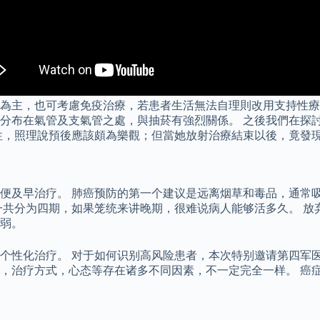
為主，也可考慮免疫治療，若患者生活無法自理則改用支持性療法
分布在氣管及支氣管之處，與抽菸有強烈關係。 之後我們在探
性，照理說預後應該頗為樂觀；但當她放射治療結束以後，竟發
便及早治疗。 肺癌预防的第一个建议是远离烟草和毒品，通常
一共分为四期，如果笼统来讲晚期，很难说病人能够活多久。 放
弱。
个性化治疗。 对于如何识别高风险患者，本次特别邀请第四军
，治疗方式，心态等存在诸多不同因素，不一定完全一样。 癌症