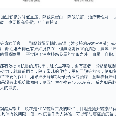
积极的降低血压、降低尿蛋白、降低肌酐、治疗肾性贫… 』 癌症第
齡，也要提高警覺定期自費檢查。
等遠端器官上，那麼就得要輔以高溫（射頻燒灼&微波消融）或
面積，鄰近淋巴節已有癌細胞存在，但無遠處器官的擴散，實屬「
的電腦斷層。 平常除了注意肺癌發展的情形之外，血壓、血脂
能有效提高抗癌的成功率，延长生存期，更有甚者，能够彻底摆
在努力，就目前而言，除了常规的化疗，用药干预等方法，例如
非常重要的作用，如果癌友能够积极配合医院治疗，意味着抗癌
没有出现扩散倾向，则五年生存率在46.5%左右。 反之如果肺
大的威胁。
魏銓延指出，現在是SDM醫病共決的時代，目地是提升醫療品質
的具体有效期限，但HPV疫苗作为人类唯一可以预防癌症的疫苗，