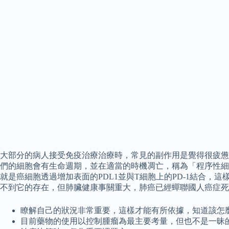
大部分的病人接受免疫治療治療時，常見的副作用是覺得很疲憊
們的細胞會有生命週期，並在適當的時機凋亡，稱為「程序性細胞死亡（
就是癌細胞透過增加表面的PDL1並與T細胞上的PD-1結合
不到它的存在，但肺臟健康事關重大，肺癌已經蟬聯國人癌症死
瞭解自己的狀況非常重要，這樣才能有所依據，知道該怎
目前藥物的使用以控制腫瘤為最主要考量，但也不是一昧