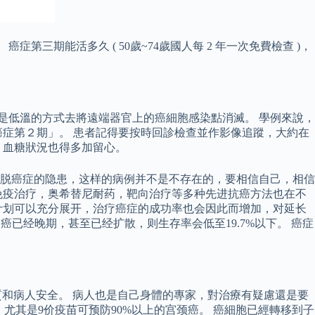
三期能活多久 ( 50歲~74歲國人每 2 年一次免費檢查 )，
是低溫的方式去將遠端器官上的癌細胞感染點消滅。 學例來說，
癌症第２期」。 患者記得要按時回診檢查並作影像追蹤，大約在
、血糖狀況也得多加留心。
脱癌症的隐患，这样的病例并不是不存在的，要相信自己，相信
免疫治疗，奥希替尼耐药，靶向治疗等多种先进抗癌方法也在不
计划可以充分展开，治疗癌症的成功率也会因此而增加，对延长
癌已经晚期，甚至已经扩散，则生存率会低至19.7%以下。 癌症
和病人安全。 病人也是自己身體的專家，對治療有疑慮還是要
尤其是9价疫苗可预防90%以上的宫颈癌。 癌細胞已經轉移到子