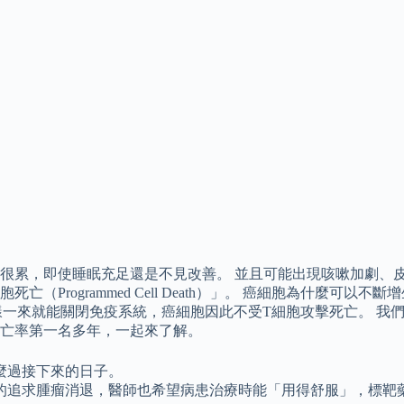
很累，即使睡眠充足還是不見改善。 並且可能出現咳嗽加劇、皮
Programmed Cell Death）」。 癌細胞為什麼可
，這樣一來就能關閉免疫系統，癌細胞因此不受T細胞攻擊死亡。 
亡率第一名多年，一起來了解。
麼過接下來的日子。
的追求腫瘤消退，醫師也希望病患治療時能「用得舒服」，標靶