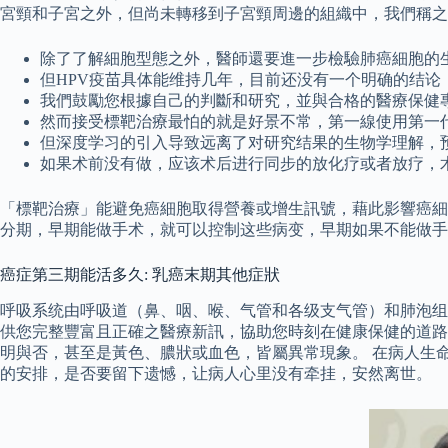
宮頸和子宮之外，但尚未轉移到子宮頸周邊的組織中，我們稱之為子宮
除了了解細胞型態之外，醫師還要進一步檢驗肺癌細胞的
但HPV疫苗具体能维持几年，目前还没有一个明确的结论
我們鼓勵您根據自己的判斷和研究，並與合格的醫療保健
然而接受標靶治療最怕的就是好景不常，第一線使用第一代
但深度学习的引入导致远离了对研究结果的生物学理解，
如果术前没有做，应该术后进行同步的放化疗或者放疗，
「標靶治療」能避免癌細胞取得營養或增生訊號，藉此影響癌細
分期，早期能做手术，就可以控制这些病变，早期如果不能做手
癌症第三期能活多久: 乳癌末期其他症狀
呼吸系统由呼吸道（鼻、咽、喉、气管和各级支气管）和肺泡组成
供您完整豐富且正確之醫療新訊，協助您時刻在健康保健的道路
明與否，甚至是黃色、膿狀或血色，皆屬異常現象。 在病人生
的安排，是否要留下遗憾，让病人心里没有牵挂，安然离世。