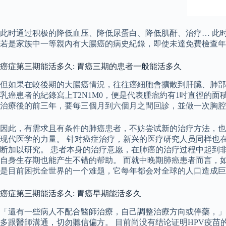
此时通过积极的降低血压、降低尿蛋白、降低肌酐、治疗… 此时通过
若是家族中一等親內有大腸癌的病史紀錄，即使未達免費檢查年
癌症第三期能活多久: 胃癌三期的患者一般能活多久
但如果在較後期的大腸癌情況，往往癌細胞會擴散到肝臟、肺部
乳癌患者的紀錄寫上T2N1M0，便是代表腫瘤約有1吋直徑的
治療後的前三年，要每三個月到六個月之間回診，並做一次胸腔
因此，有需求且有条件的肺癌患者，不妨尝试新的治疗方法，也
现代医学的力量。 针对癌症治疗，新兴的医疗研究人员同样也
断加以研究。 患者本身的治疗意愿，在肺癌的治疗过程中起到
自身生存期也能产生不错的帮助。 而就中晚期肺癌患者而言，如果
是目前困扰全世界的一个难题，它每年都会对全球的人口造成巨
癌症第三期能活多久: 胃癌早期能活多久
「還有一些病人不配合醫師治療，自己調整治療方向或停藥，」
多跟醫師溝通，切勿聽信偏方。 目前尚没有结论证明HPV疫苗