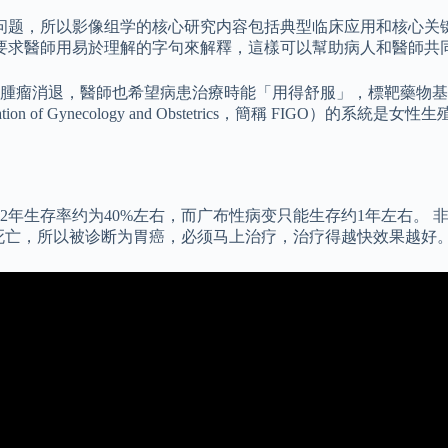
问题，所以影像组学的核心研究内容包括典型临床应用和核心关
要求醫師用易於理解的字句來解釋，這樣可以幫助病人和醫師共
腫瘤消退，醫師也希望病患治療時能「用得舒服」，標靶藥物基
ration of Gynecology and Obstetrics，簡稱 F
2年生存率约为40%左右，而广布性病变只能生存约1年左右。
起死亡，所以被诊断为胃癌，必须马上治疗，治疗得越快效果越好