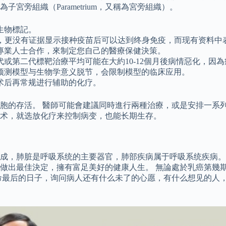
旁組織（Parametrium，又稱為宮旁組織）。
生物標記。
，更没有证据显示接种疫苗后可以达到终身免疫，而现有资料中表示
專業人士合作，來制定您自己的醫療保健決策。
或第二代標靶治療平均可能在大約10-12個月後病情惡化，因
预测模型与生物学意义脱节，会限制模型的临床应用。
术后再常规进行辅助的化疗。
胞的存活。 醫師可能會建議同時進行兩種治療，或是安排一系列
术，就选放化疗来控制病变，也能长期生存。
，肺脏是呼吸系统的主要器官，肺部疾病属于呼吸系统疾病。 H
做出最佳決定，擁有富足美好的健康人生。 無論處於乳癌第幾期
命最后的日子，询问病人还有什么未了的心愿，有什么想见的人，