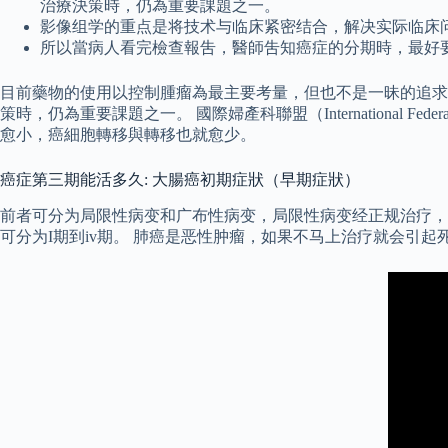
治療決策時，仍為重要課題之一。
影像组学的重点是将技术与临床紧密结合，解决实际临床
所以當病人看完檢查報吿，醫師吿知癌症的分期時，最好
目前藥物的使用以控制腫瘤為最主要考量，但也不是一昧的追求
策時，仍為重要課題之一。 國際婦產科聯盟（International Fede
愈小，癌細胞轉移與轉移也就愈少。
癌症第三期能活多久: 大腸癌初期症狀（早期症狀）
前者可分为局限性病变和广布性病变，局限性病变经正规治疗，
可分为I期到iv期。 肺癌是恶性肿瘤，如果不马上治疗就会引