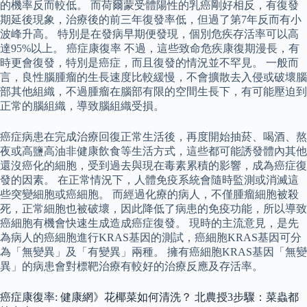
的機率反而較低。 而荷爾蒙受體陽性的乳癌剛好相反，有復發
期延後現象，治療後的前三年復發率低，但過了第7年反而有小
波峰升高。 特別是在發病早期便發現，個別危疾存活率可以高
達95%以上。 癌症康復率 不過，這些致命危疾康復期漫長，有
時更會復發，特別是癌症，而且復發的情況並不罕見。 一般而
言，良性腦腫瘤的生長速度比較緩慢，不會擴散去入侵或破壞腦
部其他組織，不過腫瘤在腦部有限的空間生長下，有可能壓迫到
正常的腦組織，導致腦組織受損。
癌症病患在完成治療回復正常生活後，再度開始抽菸、喝酒、熬
夜或高鹽高油非健康飲食等生活方式，這些都可能誘發體內其他
還沒癌化的細胞，受到過去與現在毒素累積的影響，成為癌症復
發的因素。 在正常情況下，人體免疫系統會隨時監測或消滅這
些突變細胞或癌細胞。 而經過化療的病人，不僅腫瘤細胞被殺
死，正常細胞也被破壞，因此降低了病患的免疫功能，所以導致
癌細胞有機會快速生成造成癌症復發。 現時的主流意見，是先
為病人的癌細胞進行KRAS基因的測試，癌細胞KRAS基因可分
為「無變異」及「有變異」兩種。 擁有癌細胞KRAS基因「無變
異」的病患會對標靶治療有較好的治療反應及存活率。
癌症康復率: 健康網》花椰菜如何清洗？ 北農授3步驟：菜蟲都