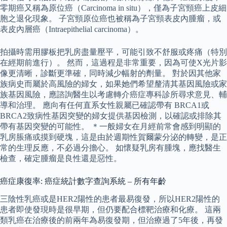
零期癌又稱為原位癌（Carcinoma in situ），僅為子宮頸癌上皮細
胞之退化現象。 子宮頸原位癌也被稱為子宮頸表皮內腫瘤，或
表皮內層癌（Intraepithelial carcinoma）。
拍攝時需用膠板把乳房盡量壓平，可能引致不舒服或疼痛（特別
在經期前進行）。 然而，這過程是非常重要，因為可使X光片影
像更清晰，診斷更準確，同時減少幅射的劑量。 對於因其他家
族病史而屬於高風險的婦女，如果她們希望釐清其基因風險或家
族基因風險，應諮詢醫生以考慮轉介癌症專科診所尋求意見、輔
導和治理。 應向有任何直系女性親屬已確認帶有 BRCA1或
BRCA2致病性基因突變的婦女提供基因檢測，以確認或排除其
帶有基因突變的可能性。 ＊一般婦女在月經前常會感到明顯的
乳房脹痛或摸到硬塊，這是由於週期性賀爾蒙分泌的轉變，是正
常的生理反應，不必過分擔心。 如懷疑乳房有腫塊，應找醫生
檢查，確定腫瘤是良性還是惡性。
癌症康復率: 癌症統計數字查詢系統 – 所有年齡
三陰性乳癌或是HER2陽性的患者最易復發，所以HER2陽性的
患者即使發現時是很早期，但仍要配合標靶治療和化療。 這兩
類乳癌在治療後的前兩年為易復發期，但治療過了5年後，再發