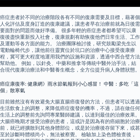
癌症患者於不同的治療階段各有不同的復康需要及目標，藉著個
人化評估及度身訂造的復康建議，讓患者早在治療前就為日後需
要面對的問題而做好準備。 很多年輕的癌症患者都希望可以康
復後盡快重新投入社會，復康規劃有助恢復他們日常生活、工作
及運動等各方面的能力。 治療團隊檢討後，研究鼓勵梁先生以
電動輪椅代步，讓他前往靈實位於坑口的治療中心接受復康療
程，冀可更大程度地運用我們的設施和資源，透過中西合璧方法
幫助他。 例如，以針灸、中藥和推拿等傳統中醫外治手法，結
合現代復康治療法和中醫養生概念，全方位提升病人身體狀態。
癌症康復率: 健康網》雨水節氣報到小心感冒！ 中醫：多吃「這
個」散寒氣
目前雖然沒有有效避免大腸直腸癌復發的方法，但患者可以透過
生活飲食上的調整，來降低癌症復發的機率，不過，請在做任何
生活上的調整前先詢問專業醫師建議，以達到最佳的治療效果。
大腸癌晚期才接受治療的患者，這或許是因為有的癌細胞於治療
前，就已經擴散到其他身體部位，或是於治療後存留下來，或甚
至於診斷時體積尚小，無法被察覺。 檢驗加上染色體檢查後，