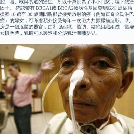
腔、咽、喉與食道的癌症，所以千萬別為了小小口慾，埋下致癌
因子。 確認帶有 BRCA1或 BRCA2致病性基因突變或在 癌症康
復率 10 歲至 30 歲期間胸部曾接受放射治療（例如霍奇金氏淋巴
瘤）的婦女，可考慮額外接受每年一次磁力共振掃描造影。 乳
房是一個腺體的器官，由乳腺組織、脂肪、結締組織組成，當婦
女懷孕時，乳腺可以製造和分泌乳汁喂哺嬰兒。