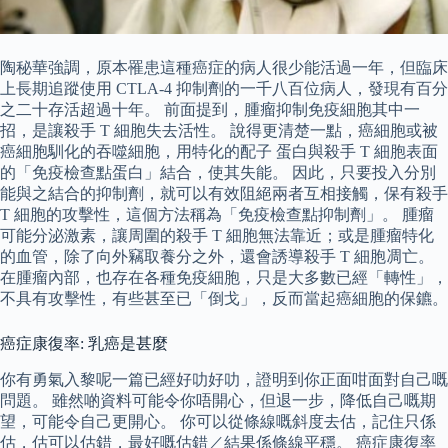
陶秘華強調，原本罹患這種癌症的病人很少能活過一年，但臨床
上長期追蹤使用 CTLA-4 抑制劑的一千八百位病人，發現有百分
之二十存活超過十年。 前面提到，腫瘤抑制免疫細胞其中一
招，是讓殺手 T 細胞失去活性。 說得更清楚一點，癌細胞或被
癌細胞馴化的吞噬細胞，用特化的配子 蛋白與殺手 T 細胞表面
的「免疫檢查點蛋白」結合，使其失能。 因此，只要投入分別
能與之結合的抑制劑，就可以有效阻絕兩者互相接觸，保有殺手
T 細胞的攻擊性，這個方法稱為「免疫檢查點抑制劑」。 腫瘤
可能分泌激素，讓周圍的殺手 T 細胞無法靠近；或是腫瘤特化
的血管，除了向外竊取養分之外，還會誘導殺手 T 細胞凋亡。
在腫瘤內部，也存在各種免疫細胞，只是大多數已經「轉性」，
不具有攻擊性，有些甚至已「倒戈」，反而當起癌細胞的保鑣。
癌症康復率: 乳癌是甚麼
你有勇氣入黎呢一篇已經好叻好叻，證明到你正面咁面對自己嘅
問題。 雖然啲資料可能令你唔開心，但退一步，降低自己嘅期
望，可能令自己更開心。 你可以從條線嘅斜度去估，記住只係
估，估可以估錯，最好嘅估錯／結果係條線平穩。 癌症康復率