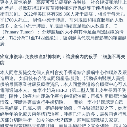
更令人震惊的是，高度可预防癌症的在种族、社会经济和地理上
的差异，导致获得HPV疫苗接种和医疗保健等干预措施的不均
衡而加剧。 2022年美国将有609,360人死于癌症，相当于每天几
乎1700人死亡。 男性中死于肺癌、前列腺癌和结直肠癌的人数
最多，女性中死于肺癌、乳腺癌和结直肠癌的人数最多。 T
（Primary Tumor）： 分辨腫瘤的大小與其伸延至周邊組織的情
況，T細分為T1至T4四個級別，級別越高代表局部影響的範圍越
廣。
癌症康復率: 免疫檢查點抑制劑：讓腫瘤內的殺手 T 細胞不再失
能
本人同意所提交之個人資料會交予香港綜合腫瘤中心作聯絡及跟
進用途。 如日後有合適或同類產品/服務、活動或由醫護人員提
供的最新專業健康及癌症資訊，本人同意香港綜合腫瘤中心可以
電郵通知本人。 如李小姐為HER2（第二型人類上皮生長因子受
體）陽性，治療方向即為化療合併標靶治療，再視乳房腫瘤消除
情況，評斷是否需進行手術切除。 一開始，李小姐因認定自己
罹患絕症，已屬末期，拒絕接受治療，但在醫師鼓勵之下，她歷
經半年的化療與兩年標靶治療，腫瘤已消去許多，最後再進行乳
房部分切除手術，如今的她狀況穩定，順利回歸職場與家庭。
研究發現若轉移只影響肝臟，而且手術能把之完全切除，病人的