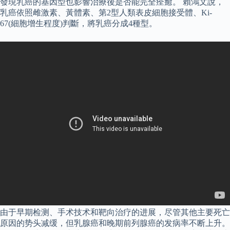
發現乳癌的基因型也影響治療後是否能完全痊癒。 賴鴻文說，
乳癌依照雌激素、黃體素、第2型人類表皮細胞接受體、Ki-
67(細胞增生程度)判斷，將乳癌分成4種型。
由于早期检测、手术技术和靶向治疗的进展，尽管其他主要死亡
原因的势头减缓，但乳腺癌和晚期前列腺癌的发病率不断上升。