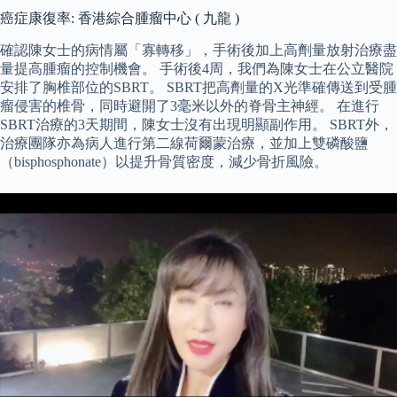
癌症康復率: 香港綜合腫瘤中心 ( 九龍 )
確認陳女士的病情屬「寡轉移」，手術後加上高劑量放射治療盡
量提高腫瘤的控制機會。 手術後4周，我們為陳女士在公立醫院
安排了胸椎部位的SBRT。 SBRT把高劑量的X光準確傳送到受腫
瘤侵害的椎骨，同時避開了3毫米以外的脊骨主神經。 在進行
SBRT治療的3天期間，陳女士沒有出現明顯副作用。 SBRT外，
治療團隊亦為病人進行第二線荷爾蒙治療，並加上雙磷酸鹽
（bisphosphonate）以提升骨質密度，減少骨折風險。