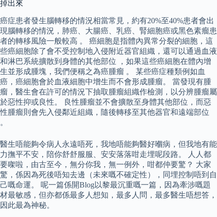
掉出來
癌症患者發生腦轉移的情況相當常見，約有20%至40%患者會出
現腦轉移的情況，肺癌、大腸癌、乳癌、腎細胞癌或黑色素瘤患
者的轉移風險一般較高 。 癌細胞是指體內異常分裂的細胞，這
些癌細胞除了會不受控制地入侵附近器官組織，還可以通過血液
和淋巴系統擴散到身體的其他部位 ，如果這些癌細胞在體內增
生並形成腫塊，我們便稱之為癌腫瘤 。 某些癌症種類例如血
癌，癌細胞會於血液細胞中增生而不會形成腫瘤。 當發現有腫
瘤，醫生會在許可的情況下抽取腫瘤組織作檢測，以分辨腫瘤屬
於惡性抑或良性。 良性腫瘤並不會擴散至身體其他部位，而惡
性腫瘤則會先入侵鄰近組織，隨後轉移至其他器官和遠端部位
。
醫生唔能夠令病人永遠唔死，我地唔能夠醫好嗰病，但我地有能
力撫平不安，陪你舒舒服服、安安落落咁走埋呢段路。 人人都
要㗎啦，由古至今，無分你我，無一例外，咁都仲要驚？ 大家
驚，係因為死後唔知去邊（未來嘅不確定性），同埋控制唔到自
己嘅命運。 呢一篇係開Blog以黎最沉重嘅一篇，因為牽涉嘅題
材最敏感，但亦都係最多人想知，最多人問，最多醫生唔想答，
因此最為神秘。