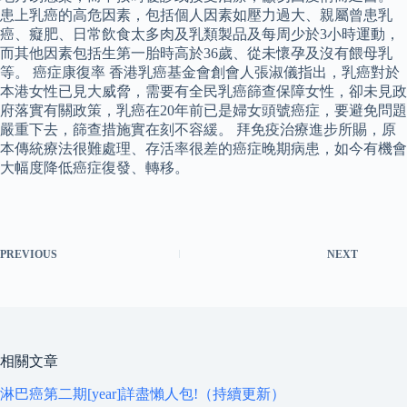
患上乳癌的高危因素，包括個人因素如壓力過大、親屬曾患乳
癌、癡肥、日常飲食太多肉及乳類製品及每周少於3小時運動，
而其他因素包括生第一胎時高於36歲、從未懷孕及沒有餵母乳
等。 癌症康復率 香港乳癌基金會創會人張淑儀指出，乳癌對於
本港女性已見大威脅，需要有全民乳癌篩查保障女性，卻未見政
府落實有關政策，乳癌在20年前已是婦女頭號癌症，要避免問題
嚴重下去，篩查措施實在刻不容緩。 拜免疫治療進步所賜，原
本傳統療法很難處理、存活率很差的癌症晚期病患，如今有機會
大幅度降低癌症復發、轉移。
PREVIOUS
NEXT
相關文章
淋巴癌第二期[year]詳盡懶人包!（持續更新）