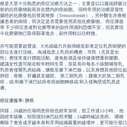
療是大眾十分熟悉的癌症治療方法之一，主要是以口服或靜脈注
射的抗癌藥物殺死存在體內的癌細胞。 現時常用於治療原發性
腦癌的化療藥包括替莫唑胺（Temozolomide），另外醫生亦會根
據患者的病情，而決定是否需要使用其他化療藥物。 癌症康復
率 不少癌症患者對化療帶來的副作用感到恐懼不安，但其實現
今化療藥物已取得顯著進步，副作用較以往輕微。
亦可能需要超聲波、X光或磁力共振掃瞄造影來定位乳房病變的
部位去進行活檢。 為減低患上乳癌的機會，市民（尤其是女
性）應恆常進行體能活動、避免飲酒及保持健康體重和腰圍。
建議女性盡可能在較年輕時生育，並延長向每名小孩餵哺母乳。
乳癌會侵襲乳房組織，擴散至腋下淋巴腺，以至身體其他部位如
肺部﹑骨骼﹑肝臟甚至腦部。 第三期乳癌 ：腫瘤大於第二期乳
癌，或/和腋下淋巴結癌有癌細胞轉移或/和入侵胸壁或乳房皮
膚。
癌症康復率: 肺癌
同樣，28歲的任瑞明患癌前也經常加班，曾工作達12小時。 他
因經常咳嗽，頸部摸到淋巴結而求醫，24歲時確診患癌。 嚼檳
榔除了會造成牙齒本身和牙周組織嚴重的破壞外，更可能引發口