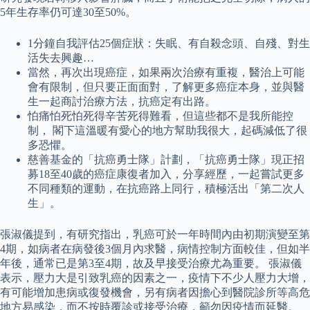
5年生存率仍可達30至50%。
1分鐘自我評估25個症狀：失眠、有自殺念頭、自殘、對生
活失去興趣…
當然，再次出現癌症，如果兩次治療有重複，醫治上可能
會有限制，但只要正面面對，了解更多癌症本身，並與醫
生一起商討治療方法，抗癌定有出路。
怕痛怕死怕死得辛苦死得難看，但這些都不是我所能控
制， 閣下這溫暖有愛心的地方幫助我很大，起碼減低了很
多恐懼。
慈善基金的「抗癌勇士隊」計劃，「抗癌勇士隊」現正招
募18至40歲的癌症康復者加入，分享經歷，一起嘗試更多
不同種類的運動，在抗癌路上同行，積極活出「第二次人
生」。
張淑儀提到，有研究指出，乳癌可於一年時間內由初期演變至第
4期，如病者在病發後3個月內求醫，病情控制方面較佳，但如半
年後，通常已是第3至4期，故及早接受治療尤為重要。 張淑儀
表示，壓力大是引致乳癌的因素之一，疫情下不少人壓力大增，
有可能增加患病或復發機會，另有病者因擔心到醫院診所等高危
地方易感染，而不按時覆診或接受治療，籲勿因疫情而延醫。