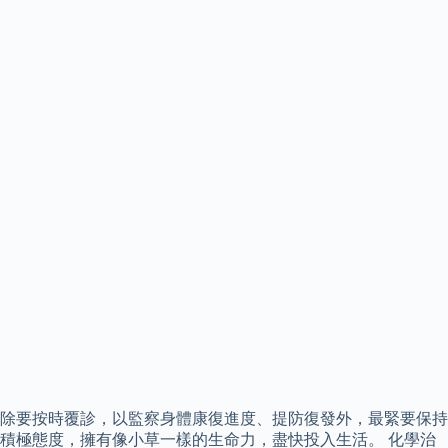
除要按時覆診，以監察身體康復進度、提防復發外，最緊要保持
積極態度，擁有像小草一樣的生命力，盡快投入生活。 化學治