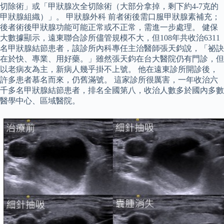
切除術」或「甲狀腺次全切除術（大部分拿掉，剩下約4-7克的
甲狀腺組織）」。 甲狀腺外科 前者術後需口服甲狀腺素補充；
後者術後甲狀腺功能可能正常或不正常，需進一步處理。 健保
大數據顯示，遠東聯合診所儘管規模不大，但108年共收治6311
名甲狀腺結節患者，該診所內科專任主治醫師張天鈞說，「祕訣
在於快、專業、用好藥。」雖然張天鈞在台大醫院仍有門診，但
以老病友為主，新病人幾乎掛不上號。 他在遠東診所開診後，
許多患者慕名而來，仍舊滿號。 這家診所很厲害，一年收治六
千多名甲狀腺結節患者，排名全國第八，收治人數多於國內多數
醫學中心、區域醫院。