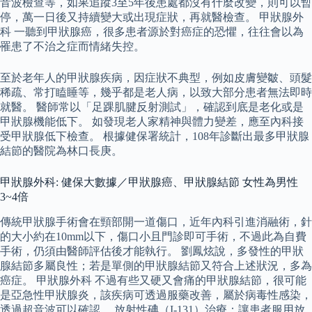
音波檢查等，如果追蹤3至5年後患處都沒有什麼改變，則可以暫
停，萬一日後又持續變大或出現症狀，再就醫檢查。 甲狀腺外
科 一聽到甲狀腺癌，很多患者源於對癌症的恐懼，往往會以為
罹患了不治之症而情緒失控。
至於老年人的甲狀腺疾病，因症狀不典型，例如皮膚變皺、頭髮
稀疏、常打瞌睡等，幾乎都是老人病，以致大部分患者無法即時
就醫。 醫師常以「足踝肌腱反射測試」，確認到底是老化或是
甲狀腺機能低下。 如發現老人家精神與體力變差，應至內科接
受甲狀腺低下檢查。 根據健保署統計，108年診斷出最多甲狀腺
結節的醫院為林口長庚。
甲狀腺外科: 健保大數據／甲狀腺癌、甲狀腺結節 女性為男性
3~4倍
傳統甲狀腺手術會在頸部開一道傷口，近年內科引進消融術，針
的大小約在10mm以下，傷口小且門診即可手術，不過此為自費
手術，仍須由醫師評估後才能執行。 劉鳳炫說，多發性的甲狀
腺結節多屬良性；若是單側的甲狀腺結節又符合上述狀況，多為
癌症。 甲狀腺外科 不過有些又硬又會痛的甲狀腺結節，很可能
是亞急性甲狀腺炎，該疾病可透過服藥改善，屬於病毒性感染，
透過超音波可以確認。 放射性碘（I-131）治療：讓患者服用放