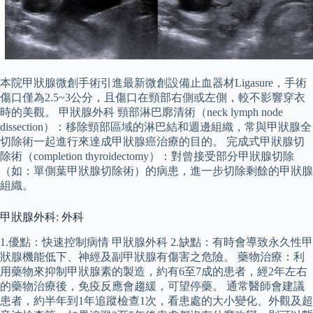
本院甲狀腺微創手術引進最新微創設備止血器材Ligasure，手術
傷口僅為2.5~3公分，且傷口在頸部右側或左側，較不影響穿衣
時的美觀。 甲狀腺外科 頸部淋巴廓清術（neck lymph node
dissection）：移除頸部區域的淋巴結和週邊組織，常與甲狀腺全
切除術一起進行來達成甲狀腺癌治療的目的。 完成式甲狀腺切
除術（completion thyroidectomy）：對曾接受部分甲狀腺切除
（如：單側葉甲狀腺切除術）的病患，進一步切除剩餘的甲狀腺
組織。
甲狀腺外科: 外科
1.優點：快速控制病情 甲狀腺外科 2.缺點：有時會導致永久性甲
狀腺機能低下、神經及副甲狀腺有傷害之危險。 藥物治療：利
用藥物來抑制甲狀腺素的製造，約有6至7成的患者，經2年左右
的藥物治療後，免疫反應會趨緩，可望停藥。 通常醫師會建議
患者，約半年到1年追蹤檢查1次，看患處的大小變化、外觀及超