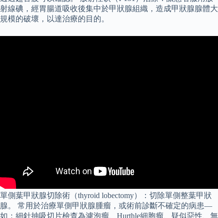
射線碘，經胃腸道吸收後集中於甲狀腺組織，造成甲狀腺腺體大
規模的破壞，以達治療的目的。
單側葉甲狀腺切除術（thyroid lobectomy）：切除單側整葉甲狀
腺。 常用於治療單側甲狀腺腫瘤，或術前診斷不確定的病患—
如：細針抽吸切片檢查為濾泡瘤、Hurthle細胞瘤、疑似惡性、無