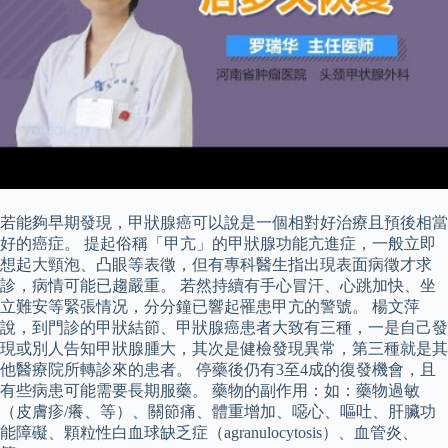
若能夠早期發現，甲狀腺癌可以說是一個相對好治療且預後相當
好的癌症。 提起俗稱「甲亢」的甲狀腺功能亢進症，一般立即
想起大頸泡、凸眼等表徵，但有專科醫生指出現表面病徵才求
診，病情可能已趨嚴重。 若然持續有手心冒汗、心跳加快、坐
立難安等緊張情况，分分鐘已響起罹患甲亢的警號。 楊文萍
說，到門診的甲狀結節、甲狀腺癌患者大致有三種，一是自己發
現或別人告知甲狀腺腫大，其次是健檢發現異常，第三種就是其
他醫療院所轉診來的患者。 停藥後仍有3至4成的復發機會，且
有些病患可能需要長期服藥。 藥物的副作用：如：藥物過敏
（皮膚疹/癢、等）、關節痛、體重增加、噁心、嘔吐、肝臟功
能障礙、顆粒性白血球缺乏症（agranulocytosis）、血管炎、