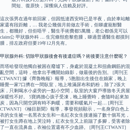
間短、復原快，深獲病人信賴及好評。
這次張男在過年前回家，但因抵達西安時已是半夜，由於車站離
家還有段距離，… 我老公幾個月前做左手術，佢睇盧寵猷醫
生，都幾好，但佢唔平，醫生手術費都5萬幾，老公都係見可以
claim公 甲狀腺外科 … 生完條頸愈黎愈腫，睇過普通醫生都摸到
腫，排左政府但要19年12月先有。
甲狀腺外科: 切除甲狀腺後會有後遺症嗎？術後要注意什麼呢？
而塔哈發現他獨自被困在廢墟下，身處於混凝土和扭曲鋼筋的混
亂空間，這時，他拿出手機開始錄影，做最後的告別。 [周刊王
CTWANT] 據《齊魯晚報》報導，5胞胎出生後住在娘家，晚上
睡覺一家7口擠在一間臥室，地上堆滿尿布和奶粉，除了2張大
床，只剩喝水小桌旁的一點小空間，臥室的大窗戶導致冬天房屋
保暖性不好。 5寶媽擔心孩子受凍，晚上睡覺時，會隨時起來加
炭，因為只開空調有時不夠暖，需要和暖氣片一起… [周刊王
CTWANT] 《極目新聞》報導，事發視頻顯示，一名身穿白色上
衣的女生被一名黑衣女生和一名紅衣女生接連搧了數十個耳光，
被打女生蹲在地上哭泣時，紅衣女生又上前踹了多腳，受害者除
了一直在流鼻血，衣袖位置還有不少血跡。 [周刊王CTWANT]