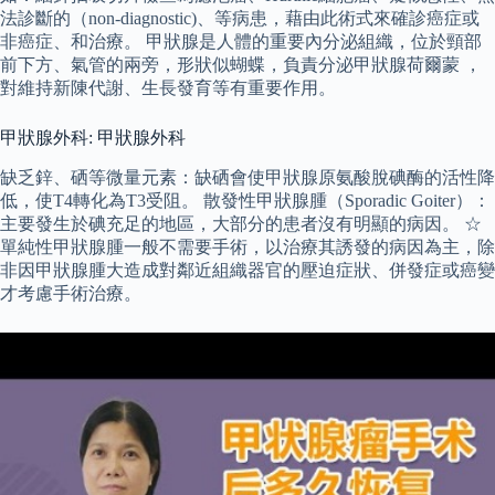
法診斷的（non-diagnostic)、等病患，藉由此術式來確診癌症或
非癌症、和治療。 甲狀腺是人體的重要內分泌組織，位於頸部
前下方、氣管的兩旁，形狀似蝴蝶，負責分泌甲狀腺荷爾蒙 ，
對維持新陳代謝、生長發育等有重要作用。
甲狀腺外科: 甲狀腺外科
缺乏鋅、硒等微量元素：缺硒會使甲狀腺原氨酸脫碘酶的活性降
低，使T4轉化為T3受阻。 散發性甲狀腺腫（Sporadic Goiter）：
主要發生於碘充足的地區，大部分的患者沒有明顯的病因。 ☆
單純性甲狀腺腫一般不需要手術，以治療其誘發的病因為主，除
非因甲狀腺腫大造成對鄰近組織器官的壓迫症狀、併發症或癌變
才考慮手術治療。