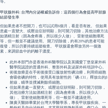
等。
甲狀腺外科: 台灣內分泌權威告訴你：這四個行為會提高甲狀腺
結節發生率
但如果患者不想開刀，也可以試用6個月，看是否有效。 但如果
患處一直變大、或壓迫症狀明顯，則可開刀切除，其他治療方法
如酒精注射（因為會疼痛，所以很少人做）、雷射使細胞壞死
等，但一般並不建議使用。 開刀切除後，約有20%的患者可能
復發，所以仍要持續追蹤檢查。 甲狀腺還會釋放另外一個激
素，來調節血中的鈣離子濃度。
此外本部門亦是香港外科醫學院以及英國愛丁堡皇家外科
醫學院認證的普通外科、整形外科及泌尿外科培訓中心。
術後放療是在手術後接受口服放射性碘治療，利用癌細胞
會吸收碘的特性，使用具有放射性的「碘-131」釋放出的β
射線，瞄準並撲滅剩餘癌細胞。
但如果患處一直變大、或壓迫症狀明顯，則可開刀切除，
其他治療方法如酒精注射（因為會疼痛，所以很少人
做）、雷射使細胞壞死等，但一般並不建議使用。
陳廣天醫師畢業於台灣大學醫學系，專長甲狀腺疾病、一
般外科及內分泌外科，尤其甲狀腺微創手術，傷口小、時