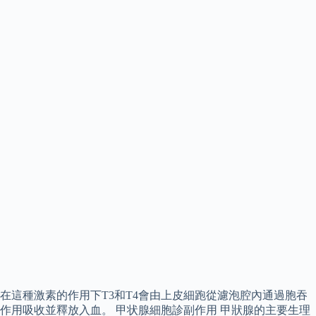
在這種激素的作用下T3和T4會由上皮細跑從濾泡腔內通過胞吞
作用吸收並釋放入血。 甲状腺細胞診副作用 甲狀腺的主要生理