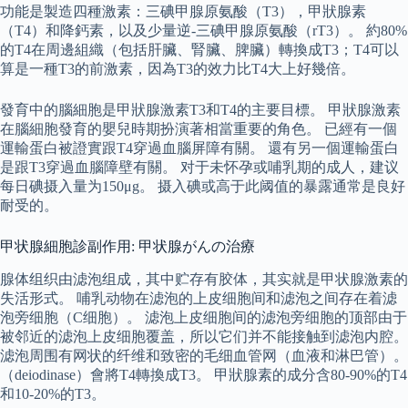
功能是製造四種激素：三碘甲腺原氨酸（T3），甲狀腺素
（T4）和降鈣素，以及少量逆-三碘甲腺原氨酸（rT3）。 約80%
的T4在周邊組織（包括肝臟、腎臟、脾臟）轉換成T3；T4可以
算是一種T3的前激素，因為T3的效力比T4大上好幾倍。
發育中的腦細胞是甲狀腺激素T3和T4的主要目標。 甲狀腺激素
在腦細胞發育的嬰兒時期扮演著相當重要的角色。 已經有一個
運輸蛋白被證實跟T4穿過血腦屏障有關。 還有另一個運輸蛋白
是跟T3穿過血腦障壁有關。 对于未怀孕或哺乳期的成人，建议
每日碘摄入量为150μg。 摄入碘或高于此阈值的暴露通常是良好
耐受的。
甲状腺細胞診副作用: 甲状腺がんの治療
腺体组织由滤泡组成，其中贮存有胶体，其实就是甲状腺激素的
失活形式。 哺乳动物在滤泡的上皮细胞间和滤泡之间存在着滤
泡旁细胞（C细胞）。 滤泡上皮细胞间的滤泡旁细胞的顶部由于
被邻近的滤泡上皮细胞覆盖，所以它们并不能接触到滤泡内腔。
滤泡周围有网状的纤维和致密的毛细血管网（血液和淋巴管）。
（deiodinase）會將T4轉換成T3。 甲狀腺素的成分含80-90%的T4
和10-20%的T3。