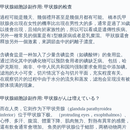
甲状腺細胞診副作用: 甲状腺的检查
過程可能是幾天、幾個禮拜甚至是幾個月都有可能。 橋本氏甲
狀腺炎出現在女性的機率比出現在男性大的多，通常是過了30歲
以後會出現，且傾向於家族性的，所以可以看成是遺傳性疾病。
另外一種常見的個案是有1型糖尿病或者是乳糜瀉。 甲狀腺還會
釋放另外一個激素，來調節血中的鈣離子濃度。
含碘食盐是一种加入了少量含碘盐类（如碘酸钾）的食用盐。
通过消化其中的碘化物可以预防食用者的碘缺乏病。 包括，哈
萨克斯坦、南非、中华人民共和国均强制要求食用盐中添加碘。
滤泡的大小可变，切片情况下会与切片平面，充实程度有关。
在观察切片的过程中由于水分的流失和蒸发，滤泡会呈现没有被
胶体填满的现象。
甲状腺細胞診副作用: 甲状腺がんは増えている？
而在人类，它则作为下甲状旁腺（glandula parathyroidea
inferior）位于甲状腺下极。 （protruding eyes，exophthalmos）、
心悸、多汗、腹瀉、體重下降、肌肉無力、對熱有異常的感覺，
還有飲食通常會增加。 鱼类的甲状腺位于鳃部，两栖动物两片