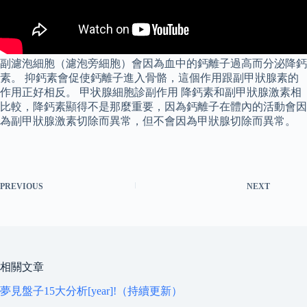
副濾泡細胞（濾泡旁細胞）會因為血中的鈣離子過高而分泌降鈣
素。 抑鈣素會促使鈣離子進入骨骼，這個作用跟副甲狀腺素的
作用正好相反。 甲状腺細胞診副作用 降鈣素和副甲狀腺激素相
比較，降鈣素顯得不是那麼重要，因為鈣離子在體內的活動會因
為副甲狀腺激素切除而異常，但不會因為甲狀腺切除而異常。
PREVIOUS
NEXT
相關文章
夢見盤子15大分析[year]!（持續更新）