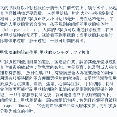
鸟的甲状腺以小颗粒状位于胸部入口前气管上，锁骨水平，比起
其他脊椎动物远要靠后。 人类甲状腺一叶的大小与拇指终指节
相当，女性的甲状腺正常大小可达18毫升，男性达25毫升。 半
数的人甲状腺舌管会变为一条不规则的组织即甲状腺锥体叶
（lobus pyramidalis）。 人体的甲状腺可以通过触诊检查，在没
有甲狀腺肿的情况下，视诊看不到甲狀腺；当甲状腺肿发生时，
除非体形过胖、脖子过短，一般可用肉眼看出。
甲状腺細胞診副作用: 甲状腺シンチグラフィ検査
甲狀腺控制使用能量的速度、製造蛋白質、調節其他身體系統對
其他激素的敏感性；對兒童的智能、生長發育，以及對成人的代
謝都有影響。 放射性碘-131，有些病患會因為這些藥物的副作
用還有服藥時間的不方便而選擇放射碘治療。 Β受體阻滯劑常用
於減少心跳加速、震顫、焦慮、心悸等症狀。 手術切除，切除
會伴隨著可能把副甲狀腺切除的風險或者是傷到控制聲帶的神
經。 一旦甲狀腺被切除之後，就可能會造成甲狀腺機能低下。
组织学上，甲状腺是由一层结缔组织包绕，称为纤维囊即真被膜
（capsula fibrosa），它会随血管和神经深入腺体实质，将甲状腺
分割为独立的小叶。