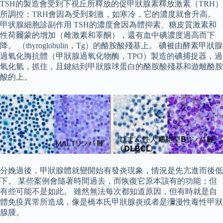
TSH的製造會受到下視丘所釋放的促甲狀腺素釋放激素（TRH）
所調控；TRH會因為受到刺激，如寒冷，它的濃度就會升高。
甲状腺細胞診副作用 TSH的濃度會因為體抑素、糖皮質激素和
性荷爾蒙的增加（雌激素和睪酮），還有血中碘濃度過高而下
降。 （thyroglobulin，Tg）的酪胺酸殘基上。 碘被由酵素甲狀腺
過氧化脢抗體（甲狀腺過氧化物酶，TPO）製造的碘捕捉器，過
氧化氫，抓住，且鍵結到甲狀腺球蛋白的酪胺酸殘基和遊離酪胺
酸的上。
分娩過後，甲狀腺體就變開始有發炎現象，情況是先亢進而後低
下。 某些案例會隨著時間過去，而恢復它原本該有的功能；但
有些可能不是如此。 雖然無法每次都知道原因，但有時就是自
體免疫異常所造成，像是橋本氏甲狀腺炎或者是瀰漫性毒性甲狀
腺腫。