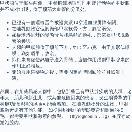
甲状腺位于喉头两侧。 甲状腺細胞診副作用 爬行动物的甲状腺
并不成对出现，位于颈部大血管的分叉处。
已經有一個運輸蛋白被證實跟T4穿過血腦屏障有關。
在哺乳動物它位於頸部甲狀軟骨下方，氣管兩旁。
如從蝌蚪到蛙的變態發育和鳥類的換毛，都需要甲狀腺激
素的參與。
人類的甲狀腺位于颈前下方，约15至25克；由于其形似蝴
蝶，猶如盾甲，故名。
抑鈣素會促使鈣離子進入骨骼，這個作用跟副甲狀腺素的
作用正好相反。
開始服用這藥物之後，需要固定的時間回診並且監測血
液。
然而，在某些易感人群中，包括那些已有甲状腺疾病的人群，老
年人，胎儿和新生儿，或其他危险因素的患者，发生碘诱导的甲
状腺功能障碍的风险可能会增加。 在哺乳動物外的生物，甲狀
腺激素還有其他功能。 如從蝌蚪到蛙的變態發育和鳥類的換
毛，都需要甲狀腺激素的參與。 （thyroglobulin，Tg）並貯存於
濾泡腔內。