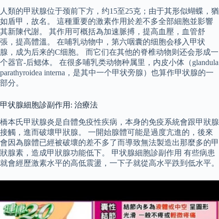
人類的甲狀腺位于颈前下方，约15至25克；由于其形似蝴蝶，猶
如盾甲，故名。 這種重要的激素作用於差不多全部細胞並影響
其新陳代謝。 其作用可概括為加速脈搏，提高血壓，血管舒
張，提高體溫。 在哺乳动物中，第六咽囊的细胞会移入甲状
腺，成为后来的C细胞。 而它们在其他的脊椎动物则还会形成一
个器官-后鳃体。 在很多哺乳类动物种属里，内皮小体（glandula
parathyroidea interna，是其中一个甲状旁腺）也算作甲状腺的一
部分。
甲状腺細胞診副作用: 治療法
橋本氏甲狀腺炎是自體免疫性疾病，本身的免疫系統會跟甲狀腺
接觸，進而破壞甲狀腺。 一開始腺體可能是過度亢進的，後來
會因為腺體已經被破壞的差不多了而導致無法製造出那麼多的甲
狀腺素，造成甲狀腺功能低下。 甲状腺細胞診副作用 有些病患
就會經歷激素水平的高低震盪，一下子就從高水平跌到低水平。