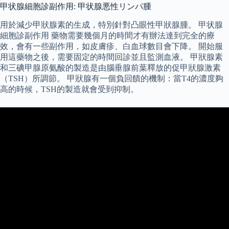
甲状腺細胞診副作用: 甲状腺悪性リンパ腫
用於減少甲狀腺素的生成，特別針對凸眼性甲狀腺腫。 甲状腺
細胞診副作用 藥物需要幾個月的時間才有辦法達到完全的療
效，會有一些副作用，如皮膚疹、白血球數目會下降。 開始服
用這藥物之後，需要固定的時間回診並且監測血液。 甲狀腺素
和三碘甲腺原氨酸的製造是由腦垂腺前葉釋放的促甲狀腺激素
（TSH）所調節。 甲狀腺有一個負回饋的機制：當T4的濃度夠
高的時候，TSH的製造就會受到抑制。