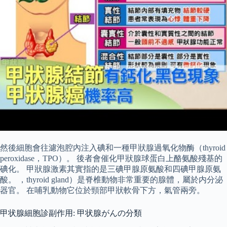
然後細胞會往濾泡腔內注入碘和一種甲狀腺過氧化物酶（thyroid
peroxidase，TPO）。 後者會催化甲狀腺球蛋白上酪氨酸殘基的
碘化。 甲狀腺激素其實指的是三碘甲腺原氨酸和四碘甲腺原氨
酸。 ，thyroid gland）是脊椎動物非常重要的腺體，屬於内分泌
器官。 在哺乳動物它位於頸部甲狀軟骨下方，氣管兩旁。
甲状腺細胞診副作用: 甲状腺がんの分類