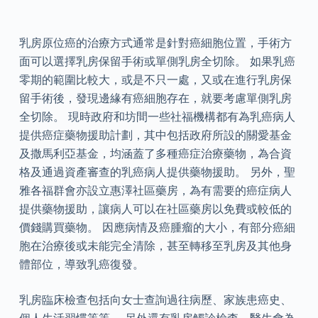
乳房原位癌的治療方式通常是針對癌細胞位置，手術方
面可以選擇乳房保留手術或單側乳房全切除。 如果乳癌
零期的範圍比較大，或是不只一處，又或在進行乳房保
留手術後，發現邊緣有癌細胞存在，就要考慮單側乳房
全切除。 現時政府和坊間一些社福機構都有為乳癌病人
提供癌症藥物援助計劃，其中包括政府所設的關愛基金
及撒馬利亞基金，均涵蓋了多種癌症治療藥物，為合資
格及通過資產審查的乳癌病人提供藥物援助。 另外，聖
雅各福群會亦設立惠澤社區藥房，為有需要的癌症病人
提供藥物援助，讓病人可以在社區藥房以免費或較低的
價錢購買藥物。 因應病情及癌腫瘤的大小，有部分癌細
胞在治療後或未能完全清除，甚至轉移至乳房及其他身
體部位，導致乳癌復發。
乳房臨床檢查包括向女士查詢過往病歷、家族患癌史、