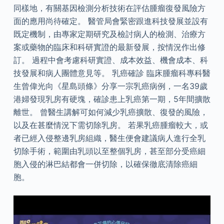
同樣地，有關基因檢測分析技術在評估腫瘤復發風險方
面的應用尚待確定。 醫管局會緊密跟進科技發展並設有
既定機制，由專家定期研究及檢討病人的檢測、治療方
案或藥物的臨床和科研實證的最新發展，按情況作出修
訂。 過程中會考慮科研實證、成本效益、機會成本、科
技發展和病人團體意見等。 乳癌確診 臨床腫瘤科專科醫
生曾偉光向《星島頭條》分享一宗乳癌病例，一名39歲
港婦發現乳房有硬塊，確診患上乳癌第一期，5年間擴散
離世。 曾醫生講解可如何減少乳癌擴散、復發的風險，
以及在甚麼情況下需切除乳房。 若果乳癌腫瘤較大，或
者已經入侵整邊乳房組織，醫生便會建議病人進行全乳
切除手術，範圍由乳頭以至整個乳房，甚至部分受癌細
胞入侵的淋巴結都會一併切除，以確保徹底清除癌細
胞。