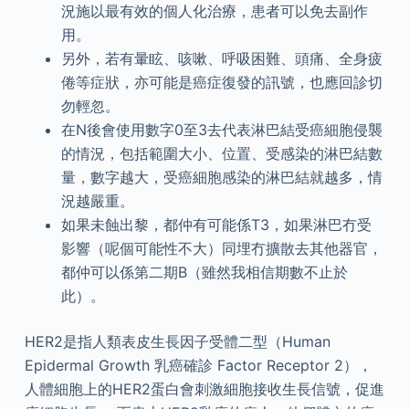
況施以最有效的個人化治療，患者可以免去副作
用。
另外，若有暈眩、咳嗽、呼吸困難、頭痛、全身疲
倦等症狀，亦可能是癌症復發的訊號，也應回診切
勿輕忽。
在N後會使用數字0至3去代表淋巴結受癌細胞侵襲
的情況，包括範圍大小、位置、受感染的淋巴結數
量，數字越大，受癌細胞感染的淋巴結就越多，情
況越嚴重。
如果未蝕出黎，都仲有可能係T3，如果淋巴冇受
影響（呢個可能性不大）同埋冇擴散去其他器官，
都仲可以係第二期B（雖然我相信期數不止於
此）。
HER2是指人類表皮生長因子受體二型（Human
Epidermal Growth 乳癌確診 Factor Receptor 2），
人體細胞上的HER2蛋白會刺激細胞接收生長信號，促進