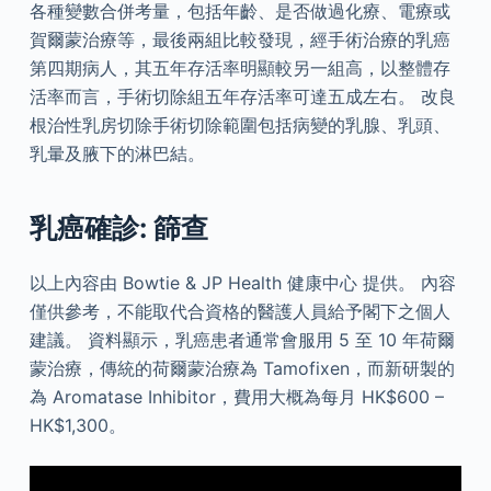
各種變數合併考量，包括年齡、是否做過化療、電療或
賀爾蒙治療等，最後兩組比較發現，經手術治療的乳癌
第四期病人，其五年存活率明顯較另一組高，以整體存
活率而言，手術切除組五年存活率可達五成左右。 改良
根治性乳房切除手術切除範圍包括病變的乳腺、乳頭、
乳暈及腋下的淋巴結。
乳癌確診: 篩查
以上內容由 Bowtie & JP Health 健康中心 提供。 內容
僅供參考，不能取代合資格的醫護人員給予閣下之個人
建議。 資料顯示，乳癌患者通常會服用 5 至 10 年荷爾
蒙治療，傳統的荷爾蒙治療為 Tamofixen，而新研製的
為 Aromatase Inhibitor，費用大概為每月 HK$600 –
HK$1,300。