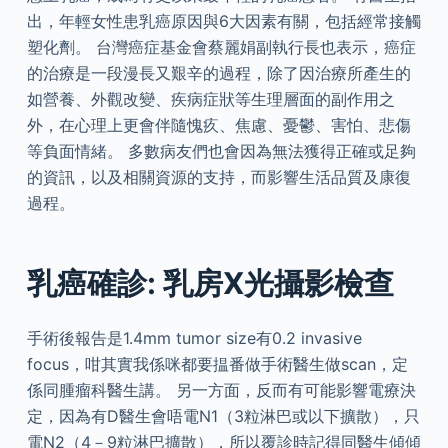
出，年輕女性患乳癌原因與6大因素有關，包括經常接觸
塑化劑。 台灣癌症基金會蔡麗娟副執行長也表示，癌症
的治療是一段漫長又艱辛的過程，除了因治療所產生的
如營養、外觀改變、疾病症狀等生理層面的副作用之
外，在心理上更會伴隨愧疚、焦慮、憂鬱、害怕、悲傷
等負面情緒。 多數病友們也會因為無法獲得正確或足夠
的資訊，以及相關資源的支持，而影響生活品質及康復
過程。
乳癌確診: 乳房X光攝影檢查
手術後報告是1.4mm tumor size有0.2 invasive
focus，咁其實我係咪都要揾番做手術醫生做scan，定
係同腫瘤科醫生講。 另一方面，反而有可能影響電療決
定，因為有D醫生會唔電N1（3粒淋巴或以下擴散），只
電N2（4－9粒淋巴擴散），所以覆診時記得同醫生傾傾