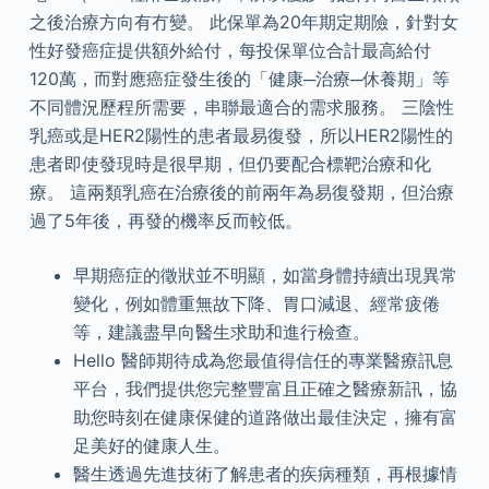
之後治療方向有冇變。 此保單為20年期定期險，針對女
性好發癌症提供額外給付，每投保單位合計最高給付
120萬，而對應癌症發生後的「健康─治療─休養期」等
不同體況歷程所需要，串聯最適合的需求服務。 三陰性
乳癌或是HER2陽性的患者最易復發，所以HER2陽性的
患者即使發現時是很早期，但仍要配合標靶治療和化
療。 這兩類乳癌在治療後的前兩年為易復發期，但治療
過了5年後，再發的機率反而較低。
早期癌症的徵狀並不明顯，如當身體持續出現異常
變化，例如體重無故下降、胃口減退、經常疲倦
等，建議盡早向醫生求助和進行檢查。
Hello 醫師期待成為您最值得信任的專業醫療訊息
平台，我們提供您完整豐富且正確之醫療新訊，協
助您時刻在健康保健的道路做出最佳決定，擁有富
足美好的健康人生。
醫生透過先進技術了解患者的疾病種類，再根據情