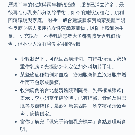
歷經半年的化療與兩年標靶治療，腫瘤已消去許多，最
後再進行乳房部分切除手術，如今的她狀況穩定，順利
回歸職場與家庭。 醫生一般會建議腫瘤賀爾蒙受體呈陽
性反應之病人服用抗女性賀爾蒙藥物，以防止癌細胞生
長。 研究認為，本港乳癌患者大多都曾接受過乳健檢
查，但不少人沒有培養定期的習慣。
少數狀況下，可能因為病理切片有特殊發現，必須
重作乳房Ｘ光攝影針刺定位加外科切片手術。
某些癌症種類例如血癌，癌細胞會於血液細胞中增
生而不會形成腫瘤。
收治病例的台北慈濟醫院副院長、乳癌權威張耀仁
表示，李小姐當年確診時，已有肺臟、骨頭及淋巴
腺等多處轉移，屬於乳癌第四期，所幸積極治療至
今，病情穩定。
當你了解完「做完手術個乳房標本」會點處理就會
明。