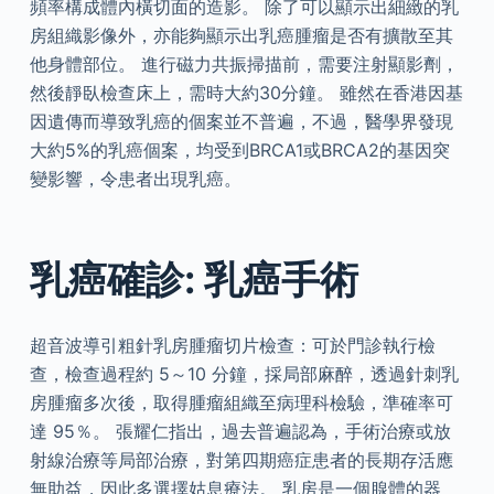
頻率構成體內橫切面的造影。 除了可以顯示出細緻的乳
房組織影像外，亦能夠顯示出乳癌腫瘤是否有擴散至其
他身體部位。 進行磁力共振掃描前，需要注射顯影劑，
然後靜臥檢查床上，需時大約30分鐘。 雖然在香港因基
因遺傳而導致乳癌的個案並不普遍，不過，醫學界發現
大約5%的乳癌個案，均受到BRCA1或BRCA2的基因突
變影響，令患者出現乳癌。
乳癌確診: 乳癌手術
超音波導引粗針乳房腫瘤切片檢查：可於門診執行檢
查，檢查過程約 5～10 分鐘，採局部麻醉，透過針刺乳
房腫瘤多次後，取得腫瘤組織至病理科檢驗，準確率可
達 95％。 張耀仁指出，過去普遍認為，手術治療或放
射線治療等局部治療，對第四期癌症患者的長期存活應
無助益，因此多選擇姑息療法。 乳房是一個腺體的器