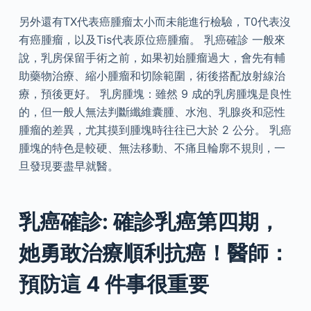
另外還有TX代表癌腫瘤太小而未能進行檢驗，T0代表沒
有癌腫瘤，以及Tis代表原位癌腫瘤。 乳癌確診 一般來
說，乳房保留手術之前，如果初始腫瘤過大，會先有輔
助藥物治療、縮小腫瘤和切除範圍，術後搭配放射線治
療，預後更好。 乳房腫塊：雖然 9 成的乳房腫塊是良性
的，但一般人無法判斷纖維囊腫、水泡、乳腺炎和惡性
腫瘤的差異，尤其摸到腫塊時往往已大於 2 公分。 乳癌
腫塊的特色是較硬、無法移動、不痛且輪廓不規則，一
旦發現要盡早就醫。
乳癌確診: 確診乳癌第四期，
她勇敢治療順利抗癌！醫師：
預防這 4 件事很重要