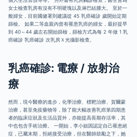
個人生活習慣等等。 另外還有乳房觸診檢查，醫生會為
女士檢查乳房有沒有不明硬塊以及淋巴結腫大。 至於一
般婦女，目前國健署則建議從 45 乳癌確診 歲開始定期
篩檢。 如果二等血親內曾有罹患乳癌的婦女，最好提早
到 40～44 歲左右開始篩檢，篩檢方式為每 2 年做 1 乳
癌確診 乳癌確診 次乳房Ｘ光攝影檢查。
乳癌確診: 電療 / 放射治
療
然而，現今醫療的進步，化學治療、標靶治療、賀爾蒙
治療，甚至免疫藥物等，除了能大幅改善乳癌第四期患
者的臨床症狀及生活品質外，亦能提高長期存活率，其
中也包含手術治療。 一開始，李小姐因認定自己罹患絕
症，已屬末期，拒絕接受治療，但在醫師鼓勵之下，她