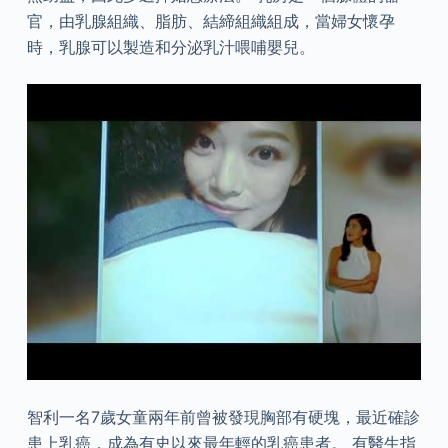
官，由乳腺組織、脂肪、結締組織組成，當婦女懷孕
時，乳腺可以製造和分泌乳汁喂哺嬰兒。
智利一名7歲女童兩年前曾被發現胸部有硬塊，最近確診
患上乳癌，成為有史以來最年輕的乳癌患者。 有醫生指