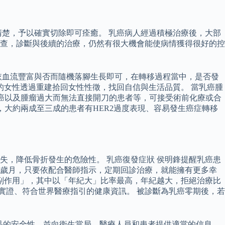
楚，予以確實切除即可痊癒。 乳癌病人經過積極治療後，大部
查，診斷與後續的治療，仍然有很大機會能使病情獲得很好的控
依血流豐富與否而隨機落腳生長即可，在轉移過程當中，是否發
的女性透過重建拾回女性性徵，找回自信與生活品質。 當乳癌腫
乳癌以及腫瘤過大而無法直接開刀的患者等，可接受術前化療或合
，大約兩成至三成的患者有HER2過度表現、容易發生癌症轉移
，降低骨折發生的危險性。 乳癌復發症狀 侯明鋒提醒乳癌患
爛歲月，只要依配合醫師指示，定期回診治療，就能擁有更多幸
副作用」，其中以「年紀大」比率最高，年紀越大，拒絕治療比
有實證、符合世界醫療指引的健康資訊。 被診斷為乳癌零期後，若
產品的安全性，並向衛生當局、醫療人員和患者提供適當的信息。