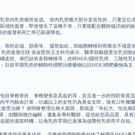
乳管內乳突瘤所造成。 管內乳突瘤大部分是良性的，只要定位清
區域性復發，即使發生了這種不幸，只要能配合醫師做詳細的檢
癌的復發和死亡率已顯著降低。
、骨的近端、肋骨等。 儘管如此，癌細胞轉移到骨骼並不僅是
 乳癌復發症狀 張金堅與王文科均表示，醫界鼓勵接受全乳切除
橘皮狀、淋巴結有多顆轉移等，此時HER2陽性乳癌、三陰性
療：目前早期乳癌的輔助性標靶治療藥物以抗HER2標靶藥物為主
包括脊椎骨折、脊椎變形及高血鈣等，並且進一步的預防骨質流失
內平均餘命計算，65歲以上的女性仍為黃金女郎，保有22年燦
意接受治療？ 侯明鋒整理出兩大原因，那就是「年紀大、怕化療
的團隊，由醫師擔任編輯，邀集各專科醫師，提供給您高品質、具
追蹤的適當時機，以免乳癌零期已進展為侵襲性乳癌而不自知。
將要求提供更多信息。 這將使我們能夠更好地了解羅氏HER2