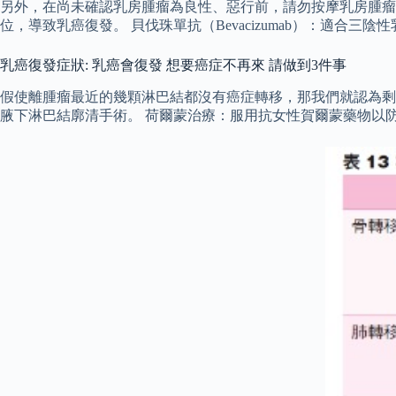
另外，在尚未確認乳房腫瘤為良性、惡行前，請勿按摩乳房腫瘤
位，導致乳癌復發。 貝伐珠單抗（Bevacizumab）：適
乳癌復發症狀: 乳癌會復發 想要癌症不再來 請做到3件事
假使離腫瘤最近的幾顆淋巴結都沒有癌症轉移，那我們就認為剩
腋下淋巴結廓清手術。 荷爾蒙治療：服用抗女性賀爾蒙藥物以