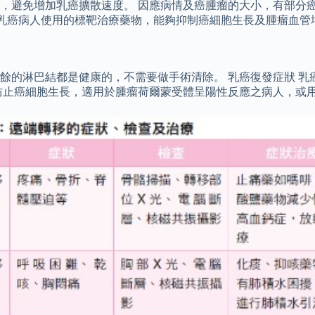
，避免增加乳癌擴散速度。 因應病情及癌腫瘤的大小，有部分
合三陰性乳癌病人使用的標靶治療藥物，能夠抑制癌細胞生長及腫瘤
餘的淋巴結都是健康的，不需要做手術清除。 乳癌復發症狀 乳
防止癌細胞生長，適用於腫瘤荷爾蒙受體呈陽性反應之病人，或