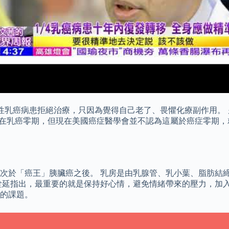
病患拒絕治療，只因為覺得自己老了、畏懼化療副作用。 另外於組織切片
也被算在乳癌零期，但現在美國癌症醫學會並不認為這屬於癌症零期
僅次於「癌王」胰臟癌之後。 乳房是由乳腺管、乳小葉、脂肪結
銓延指出，最重要的就是保持好心情，避免情緒帶來的壓力，加
的課題。