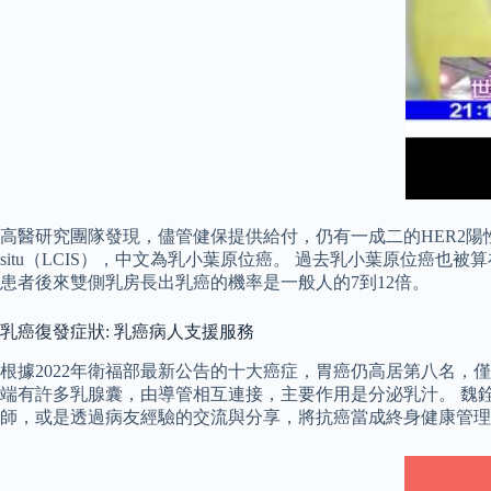
高醫研究團隊發現，儘管健保提供給付，仍有一成二的HER2陽性乳癌
situ（LCIS），中文為乳小葉原位癌。 過去乳小葉原位癌
患者後來雙側乳房長出乳癌的機率是一般人的7到12倍。
乳癌復發症狀: 乳癌病人支援服務
根據2022年衛福部最新公告的十大癌症，胃癌仍高居第八名，
端有許多乳腺囊，由導管相互連接，主要作用是分泌乳汁。 魏
師，或是透過病友經驗的交流與分享，將抗癌當成終身健康管理