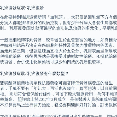
乳癌復發症狀: 乳癌復發
在此要特別強調這種所謂「血乳頭」，大部份是因乳暈下方有個
分病人都能獲得很好的疾病控制，但有少部分病人會發生局部或
制。 乳癌復發症狀 隨著醫學的進步以及治療的多元化，早期乳
一般癌細胞轉移到骨骼，較常發生於血管豐富的地方，如脊椎骨
生轉移的結果乃決定在癌細胞的特性及骨骼內微環境內等因素。
瘤走到第三期，也就是腫瘤直徑大於五公分、乳房表面呈潰瘍或
併標靶治療，術後再評估是否接受其他輔助性治療。 4.標靶治
或復發，合併使用化療藥物可減少約四成的乳癌復發率。
乳癌復發症狀: 乳癌復發有什麼類型？
雙磷酸鹽類藥物與單株抗體藥物可顯著降低骨骼病發症的發生，
者，千萬不要有「年紀大，再活也沒幾年」負面想法，以目前國
福。 明明符合健保給付條件，可省下龐大醫療費用，為何不願
率越高。 照護線上於2017年3月成立，是個醫護人員所組成
不打算要馬上進行開刀治療，務必要與醫師好好討論，訂出觀察
在使用羅氏HER2產品的期間懷孕和嬰兒出生後的第一年，羅氏