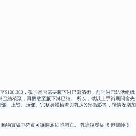
$108,380，視乎是否需要腋下淋巴廓清術、前哨淋巴結活組織
前哨淋巴結積聚，再擴散至腋下淋巴結。 所以，做以上手術期間會先
胸部、上臂、頭部、完整身體檢查與乳房X光攝影等，視情況增加
動物實驗中確實可讓腫瘤細胞凋亡。 乳癌復發症狀 但醫師提