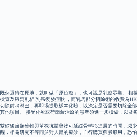
既然還待在原地，就叫做「原位癌」，也可說是乳癌零期。 根據港怡
檢查及腋窩剖析 乳癌復發症狀 ，而乳房部分切除術的收費為HK
切除前哨淋巴，再即場提取樣本化驗，以決定是否需要切除全部
其他項目。 接受化療或荷爾蒙治療的患者須進一步檢驗，以及
雙磷酸鹽類藥物與單株抗體藥物可延緩骨轉移進展的時間，減少
醒，相關研究不等同於對人體的療效，自行購買煎煮服用，恐怕