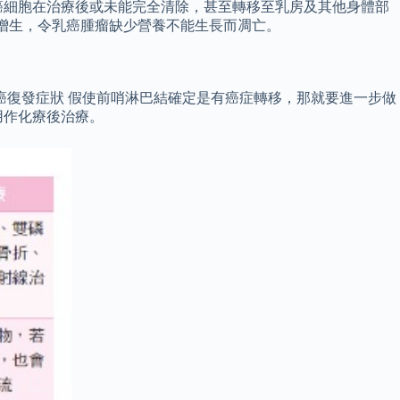
癌細胞在治療後或未能完全清除，甚至轉移至乳房及其他身體部
血管增生，令乳癌腫瘤缺少營養不能生長而凋亡。
癌復發症狀 假使前哨淋巴結確定是有癌症轉移，那就要進一步做
用作化療後治療。