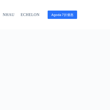
NHAU
ECHELON
Agoda 7折優惠