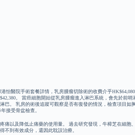
醫院手術套餐詳情，乳房腫瘤切除術的收費介乎HK$64,080至
$42,380。 當癌細胞開始從乳房腫瘤進入淋巴系統，會先於
淋巴。 乳房的術後追蹤可觀察是否有復發的情況，檢查項目如
每年接受骨盆檢查。
疼痛以及降低止痛藥的使用量。 過去研究發現，牛樟芝在細胞、
得不到有效成分，還因此耽誤治療。