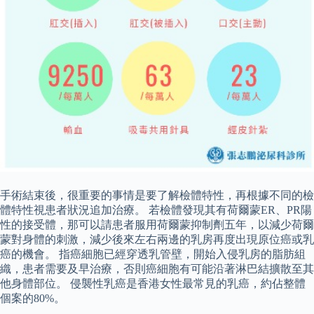
手術結束後，很重要的事情是要了解檢體特性，再根據不同的檢
體特性視患者狀況追加治療。 若檢體發現其有荷爾蒙ER、PR陽
性的接受體，那可以請患者服用荷爾蒙抑制劑五年，以減少荷爾
蒙對身體的刺激，減少後來左右兩邊的乳房再度出現原位癌或乳
癌的機會。 指癌細胞已經穿透乳管壁，開始入侵乳房的脂肪組
織，患者需要及早治療，否則癌細胞有可能沿著淋巴結擴散至其
他身體部位。 侵襲性乳癌是香港女性最常見的乳癌，約佔整體
個案的80%。