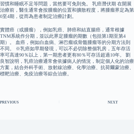
習慣和睡眠不足等問題，當然要可免則免。 乳癌潛伏期 在開展
治療前，醫生通常會按腫瘤的位置和擴散程度，將腫瘤界定為第
0至4期，從而為患者制定治療計劃。
實體癌（或腫瘤），例如乳癌、肺癌和結直腸癌，通常根據
TNM系統作分期，並以此界定腫瘤的期數（包括第1期至第4
期）。 血癌，例如白血病、淋巴瘤或骨髓腫瘤等的分期方法則
不同。 ※乳癌如早期發現，可以不必切除整個乳房，五年存活
率可高達90％以上，第一期患者更有80％可存活超過10年。 劉
良智說明，乳癌治療通常會依據病人的情況，制定個人化的治療
方案，結合外科手術、放射線治療、化學治療、抗荷爾蒙治療、
標靶治療、免疫治療等綜合治療。
PREVIOUS
NEXT