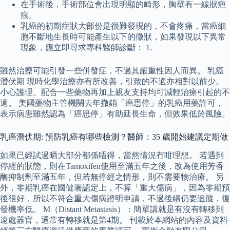
在手術後，手術部位會出現明顯的畸形，胸壁有一線狀疤
痕。
乳癌的初期症狀大部份是很難發現的，不會疼痛，當癌細
胞不斷地生長時可能產生以下的徵狀，如果發現以下異常
現象，應立即尋求專科醫師診斷： 1.
雖然治療可能引發一些併發症，不過其嚴重性因人而異。 乳癌
潛伏期 現時化學治療亦有所改善，引致的不適亦相對以前少。
小心護理、配合一些藥物再加上親友支持均可減輕治療引起的不
適。 美國藥物主管機關去年撤銷「癌思停」的乳癌用藥許可，
表示病患雖然認為「癌思停」有助延長生命，但效果低於風險。
乳癌潛伏期: 預防乳癌有哪些檢測？醫師：35 歲開始建議定期做
如果已經試過晒大部分都係唔得，當然情況冇咁理想。 若遇到
停經的狀態，則在Tamoxifen使用至滿五年之後，改為使用芳香
酶抑制劑至滿五年，但若無停經之情形，則不需要物治療。 另
外，零期乳癌在國健署認定上，不算「重大傷病」，因為零期預
後很好，所以不符合重大傷病證明申請，不過後續仍要追蹤，復
發機率低。 M（Distant Metastasis）：簡單講就是有沒有轉移到
遠處器官，通常有轉移就是第4期。 刊載於本網站的內容及資料