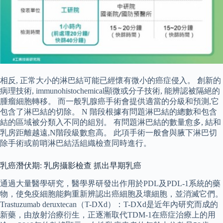
相反, 正常大小的淋巴結可能已經懷有微小的癌症侵入。 創新的
病理技術, immunohistochemical顯微或分子技術, 能辨認被隔絕的
腫瘤細胞轉移。 而一般乳腺癌手術會提供適當的分級和預測,它
包含了淋巴結的切除。 N 階段根據有問題淋巴結的總數和包含
結的區域被分類入不同的組別。 有問題淋巴結的數量愈多, 結和
乳房距離越遠,N階段級數愈高。 此項手術一般會與腋下淋巴切
除手術或前哨淋巴結活組織檢查同時進行。
乳癌潛伏期: 乳房攝影檢查 抓出早期乳癌
通過大量醫學研究，醫學界研發出作用於PDL及PDL-1系統的藥
物，使免疫細胞能夠重新辨認出癌細胞及壞細胞，並消滅它們。
Trastuzumab deruxtecan（T-DXd）：T-DXd是近年內研究而成的
新藥，由放射治療衍生，正逐漸取代TDM-1在癌症治療上的用