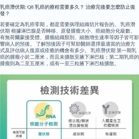
乳癌潛伏期: Q8 乳癌的療程需要多久？ 治療完後要怎麼防止復
發？
若要確定為乳癌零期，都是需要病理組織切片報告的。 乳癌潛
伏期 根據淋巴腺是否轉移、原發腫瘤大小、癌細胞分化級數、
有無荷爾蒙接受體、腫瘤組織類別、細胞增生速率等因子皆可影
響病人的預後。 了解預後因子可幫助醫師選擇最適當的治療方
式及評估病人復原或痊癒的機會有多少。 乳癌潛伏期 第一期乳
癌的腫瘤小於二厘米，而且未擴散至腋下淋巴核；第二期乳癌的
腫瘤則為二至五厘米，或有一至三粒腋下淋巴核擴散。