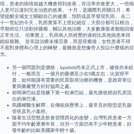
現，患者的病情就越大機會得到改善，存活率亦會更大，一些病
人更可以達到完全治愈的效果。 十月，是國際乳癌關注月，希
望提醒全城女士關顧自己的健康，預防或及早發現乳癌。 在二
十一世紀的今天，乳癌實算不上世紀絕症，大部分都可以根治，
早期癌症只須割掉腫瘤，輔以其他治療，大多數康復者都能回復
正常生活。 但事實上，乳癌病人所經歷的過程比其他病患來得
錯綜複雜。 並非說治療未臻完善，而是痊癒後，女性患者不得
不面對身體和心理上的轉變，最難熬是想像旁人投以什麼樣的目
光。
另一個問題則是價格，lapatinib尚未正式上市，健保亦未給
付，一般而言，一個月的藥價至少在9萬左右，比賀癌平
貴，如何能讓有需要的民眾取得治療的機會，是政府單位
要與藥廠雙方好好協商之處。
前哨淋巴結是指腋下第一粒淋巴結，最先接收經由乳房流
出的淋巴液。
馬國權醫生解釋，在傳統病歷學上，最常見的類型是乳腺
管癌及乳小葉癌。
隨著生活型態及飲食習慣西化的改變，台灣乳癌患者一方
面平均年齡逐漸年長，但另一方面仍有不少年輕患者，好
發年齡約比歐美國家年輕十歲。