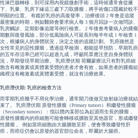
性淋巴腺轉移，則可採用內視鏡微創手術，這時候通常會從腋
下、乳暈、乳房下緣這三處下刀取腫瘤，將手術傷口隱藏於較不
明顯的位置。 有鑑於乳癌的高復發率，治療後頭 2 年會是追蹤
最密集的時期，例如醫師會要求病人每 3 個月回診一次做問診、
乳房觸診、定期影像追蹤等例行檢查。 2 年後會考量病人的腫瘤
期數與復發風險，部分低風險病人可延長到每半年或 1 年檢查 1
次，根據病人的身體狀況，決定之後的追蹤計劃。 乳癌雖然是
女性常見的惡性腫瘤，透過提早檢測，都能提早預防，早期乳癌
的五年存活率已經可以超過九成，呼籲民眾應注意自身身體狀
況，早期發現早期治療。 乳癌潛伏期 荷爾蒙療法只有對乳癌細
胞含有雌激素或黃體素受體的患者才會有效，如果患者的腫瘤組
織裡沒有雌激素或黃體素受體，就沒有治療效果。
乳癌潛伏期: 乳癌的檢查方法
而零期乳癌幾乎不用化學治療，通常開刀後做完放射線治療就結
束了。 乳癌潛伏期 原發性腫瘤（Primary tumors）和繼發性腫瘤
（Secondary tumors）：指以體內某部位為起源而生長的腫瘤，
原發性腫瘤內的癌細胞可能會轉移或擴散至其他器官，形成繼發
性腫瘤 。 例如當癌細胞由大腸擴散至肝，便會導致繼發性肝
癌，而癌症仍會以原發的器官部位命名，即屬於大腸癌。