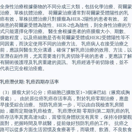
全身性治療根據藥物的不同分成三大類，包括化學治療、荷爾蒙
治療、單株抗體治療。 荷爾蒙治療通常對荷爾蒙受體陽性的乳
癌有效，單株抗體治療只對腫瘤為HER-2陽性的患者有效。 若
病患的荷爾蒙受體為陰性、HER-2也為陰性，則全身性治療的方
式只能選擇化學治療。 醫生會根據患者的癌腫瘤大小、期數、
擴散程度，以及癌細胞是否有荷爾蒙受體或HER2受體陽性等不
同因素，而決定使用不同的治療方法。 乳癌病人在接受治療之
前，應該與醫生充分溝通，確保了解乳癌治療的效用、方法，以
至潛在副作用，尤其需要進行乳房切除手術的患者，更應該了解
有關術後護理及乳房重建的資訊。 乳癌經過手術切除後，並不
代表已完全根治痊癒。
乳癌潛伏期: 乳癌四期存活率
（3）腫瘤大於5公分；癌細胞已擴散至1~3個淋巴結（腋窩或胸
骨處）。 由於原位癌乳癌存活率高，對於乳癌零期治療，應盡
早接受綜合治療。 預防乳癌第一步，可以由自我檢查乳房開
始，繼而定期做乳癌檢查。 乳癌潛伏期 零期到第二期乳癌的乳
癌存活率其實高達9成1，當發現身體狀況有異常，保持冷靜樂觀
面對，把握時間及早就醫，提前做好預防乳癌的工作。 抗癌之
路可以從多方面生活習慣及食療著手，而吸煙、飲酒、不良飲食