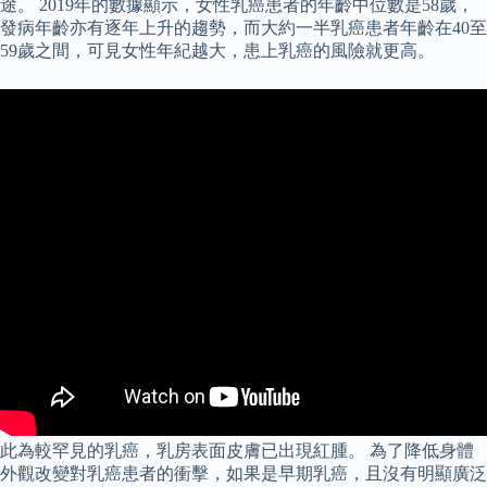
途。 2019年的數據顯示，女性乳癌患者的年齡中位數是58歲，
發病年齡亦有逐年上升的趨勢，而大約一半乳癌患者年齡在40至
59歲之間，可見女性年紀越大，患上乳癌的風險就更高。
此為較罕見的乳癌，乳房表面皮膚已出現紅腫。 為了降低身體
外觀改變對乳癌患者的衝擊，如果是早期乳癌，且沒有明顯廣泛