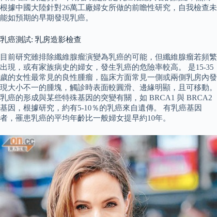
根據中國大陸針對26萬工廠婦女所做的前瞻性研究，自我檢查未
能如預期的早期發現乳癌。
乳癌測試: 乳房造影檢查
目前研究雖排除纖維腺瘤演變為乳癌的可能，但纖維腺瘤若頻繁
出現，或有家族病史的婦女，發生乳癌的危險率較高。 是15-35
歲的女性最常見的良性腫瘤，臨床方面常見一側或兩側乳房內發
現大小不一的腫塊，觸診時表面較圓滑、邊緣明顯，且可移動。
乳癌的形成與某些特殊基因的突變有關，如 BRCA1 與 BRCA2
基因，根據研究，約有5-10％的乳癌來自遺傳。 有乳癌基因
者，罹患乳癌的平均年齡比一般婦女提早約10年。