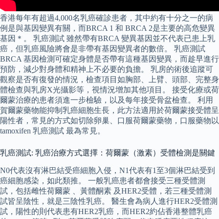
香港每年有超過4,000名乳癌確診患者，其中約有十分之一的病
例是與基因變異有關，而BRCA 1 和 BRCA 2是主要的高危變異
基因＊。 乳癌測試 雖然帶有BRCA 變異基因並不代表已患上乳
癌，但乳癌風險將會是非帶有基因變異者的數倍。 乳癌測試
BRCA 基因檢測可確定身體是否帶有這種基因變異，而趁早進行
預防，減少對身體和精神上不必要的負擔。 乳房的術後追蹤可
觀察是否有復發的情況，檢查項目如胸部、上臂、頭部、完整身
體檢查與乳房X光攝影等，視情況增加其他項目。 接受化療或荷
爾蒙治療的患者須進一步檢驗，以及每年接受骨盆檢查。 利用
賀爾蒙藥物能抑制乳癌細胞生長，此方法適用於荷爾蒙接受體呈
陽性者，常見的方式如切除卵巢、口服荷爾蒙藥物，口服藥物以
tamoxifen 乳癌測試 最為常見。
乳癌測試: 乳癌治療方式選擇：荷爾蒙（激素）受體檢測是關鍵
N0代表沒有淋巴結受癌細胞入侵，N1代表有1至3個淋巴結受到
癌細胞感染，如此類推。 一般乳癌患者都會接受三種受體測
試，包括雌性荷爾蒙 、黃體酮素 及HER2受體，若三種受體測
試皆呈陰性，就是三陰性乳癌。 醫生會為病人進行HER2受體測
試，陽性的則代表患有HER2乳癌，而HER2約佔香港整體乳癌