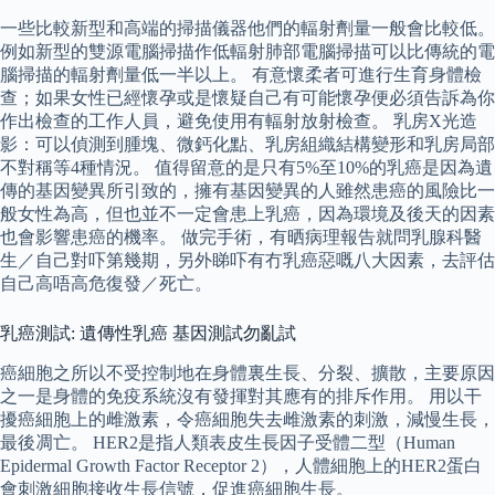
一些比較新型和高端的掃描儀器他們的輻射劑量一般會比較低。
例如新型的雙源電腦掃描作低輻射肺部電腦掃描可以比傳統的電
腦掃描的輻射劑量低一半以上。 有意懷柔者可進行生育身體檢
查；如果女性已經懷孕或是懷疑自己有可能懷孕便必須告訴為你
作出檢查的工作人員，避免使用有輻射放射檢查。 乳房X光造
影：可以偵測到腫塊、微鈣化點、乳房組織結構變形和乳房局部
不對稱等4種情況。 值得留意的是只有5%至10%的乳癌是因為遺
傳的基因變異所引致的，擁有基因變異的人雖然患癌的風險比一
般女性為高，但也並不一定會患上乳癌，因為環境及後天的因素
也會影響患癌的機率。 做完手術，有晒病理報告就問乳腺科醫
生／自己對吓第幾期，另外睇吓有冇乳癌惡嘅八大因素，去評估
自己高唔高危復發／死亡。
乳癌測試: 遺傳性乳癌 基因測試勿亂試
癌細胞之所以不受控制地在身體裏生長、分裂、擴散，主要原因
之一是身體的免疫系統沒有發揮對其應有的排斥作用。 用以干
擾癌細胞上的雌激素，令癌細胞失去雌激素的刺激，減慢生長，
最後凋亡。 HER2是指人類表皮生長因子受體二型（Human
Epidermal Growth Factor Receptor 2），人體細胞上的HER2蛋白
會刺激細胞接收生長信號，促進癌細胞生長。