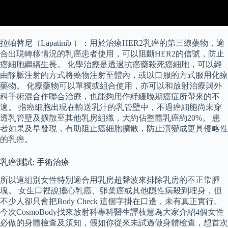
拉帕替尼（Lapatinib ）：用於治療HER2乳癌的第三線藥物，適
合出現轉移情況的乳癌患者使用，可以阻斷HER2的信號，防止
癌細胞繼續生長。 化學治療是透過抗癌藥殺死癌細胞，可以經
由靜脈注射的方式將藥物注射至體內，或以口服的方式服用化療
藥物。 化療藥物可以單獨或組合使用，亦可以和放射治療與外
科手術混合作聯合治療，也能夠用作紓緩晚期癌症所帶來的不
適。 指癌細胞出現在輸送乳汁的乳管壁中，不過癌細胞尚未穿
透乳管壁及擴散至其他乳房組織，大約佔整體乳癌約20%。 患
者如果及早發現，有助阻止癌細胞擴散，防止演變成更具侵略性
的乳癌。
乳癌測試: 手術治療
所以這組別女性特別適合用乳房超聲波來排除乳房的不正常腫
塊。 女生口裡說擔心乳癌、卵巢癌或其他隱性病殺到埋身，但
不少人卻只會把Body Check 這個字掛在口邊，未有真正實行。
今次CosmoBody找來放射科專科醫生譚枝慧為大家介紹4個女性
必做的身體檢查及須知，假如你從來未試過做身體檢查，想首次