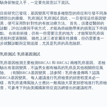
驗身卻無從入手，一定要先留意以下資訊。
目前研究已發現，基因變異可導致多種類型的癌症和引發不同身
體部位的腫瘤。 乳癌測試 乳癌測試 因此，一旦發現這些基因變
異，便可采用對針對性的有效治療方法。 首先，須遵從醫師的
診斷，評估治療與手術方式，才能為癌細胞帶來的損害設下停損
點。 在術前術後，仍有一些需要注意的地方，才能幫助乳癌病
患順利度過難關。 雖然上述三者皆屬良性腫瘤，但仍需要進一
步就醫診斷與定期追蹤，尤其是乳癌的高危險群。
乳癌測試: 乳癌基因測試
乳癌基因檢測主要檢測BRCA1 和 BRCA2 兩種乳癌基因。 若檢
驗出有基因變異，不論男女都有極高的乳癌及其他相關癌症風
險。 （有關BRCA基因變異，請参閱：乳癌會遺傳嗎？認識
BRCA基因變異。 每人建議進行乳癌檢查的頻密程度未必一
樣，有乳癌遺傳風險人士應比一般風險大眾更頻密地進行乳癌檢
查，可參考下列由美國國家癌症資訊網發出的建議程序。