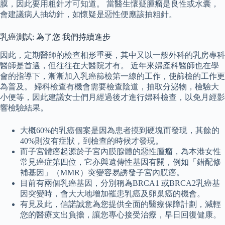
膜，因此要用粗針才可知道。 當醫生懷疑腫瘤是良性或水囊，
會建議病人抽幼針，如懷疑是惡性便應該抽粗針。
乳癌測試: 為了您 我們持續進步
因此，定期醫師的檢查相形重要，其中又以一般外科的乳房專科
醫師是首選，但往往在大醫院才有。 近年來婦產科醫師也在學
會的指導下，漸漸加入乳癌篩檢第一線的工作，使篩檢的工作更
為普及。 婦科檢查有機會需要檢查陰道，抽取分泌物，檢驗大
小便等，因此建議女士們月經過後才進行婦科檢查，以免月經影
響檢驗結果。
大概60%的乳癌個案是因為患者摸到硬塊而發現，其餘的
40%則沒有症狀，到檢查的時候才發現。
而子宮體癌起源於子宮內膜腺體的惡性腫瘤，為本港女性
常見癌症第四位，它亦與遺傳性基因有關，例如「錯配修
補基因」（MMR）突變容易誘發子宮內膜癌。
目前有兩個乳癌基因，分別稱為BRCA1 或BRCA2乳癌基
因突變時，會大大地增加罹患乳癌及卵巢癌的機會。
有見及此，信諾誠意為您提供全面的醫療保障計劃，減輕
您的醫療支出負擔，讓您專心接受治療，早日回復健康。