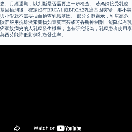
史、月經週期，以判斷是否需要進一步檢查。 若媽媽接受乳癌
基因檢測後，確定沒有BRCA1 或BRCA2乳癌基因突變，那小美
與小愛就不需要抽血檢查乳癌基因。 部分文獻顯示，乳房高危
險群服用抗雌激素藥物如泰莫西芬或芳香酶抑制劑，能降低有乳
癌家族病史的人乳癌發生機率；也有研究認為，乳癌患者使用泰
莫西芬能降低對側乳癌發生率。