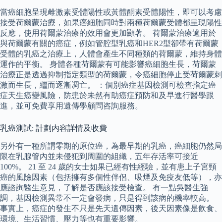
當癌細胞呈現雌激素受體陽性或黃體酮素受體陽性，即可以考慮
接受荷爾蒙治療，如果癌細胞同時對兩種荷爾蒙受體都呈現陽性
反應，使用荷爾蒙治療的效用會更加顯著。 荷爾蒙治療適用於
與荷爾蒙有關的癌症，例如管腔型乳癌和HER2型卻帶有荷爾蒙
受體的乳癌之治療上，人體會產生不同種類的荷爾蒙，維持身體
運作的平衡。 身體各種荷爾蒙有可能影響癌細胞生長，荷爾蒙
治療正是透過抑制指定類型的荷爾蒙，令癌細胞停止受荷爾蒙刺
激而生長，繼而逐漸凋亡。 ：個別癌症基因檢測可檢查指定癌
症天生癌變風險，防患於未然有助癌症預防和及早進行醫學跟
進，並可免費享用遺傳學顧問咨詢服務。
乳癌測試: 計劃内容詳情及收費
另外有一種所謂零期的原位癌，為最早期的乳癌，癌細胞仍然局
限在乳腺管內並未侵犯到周圍的組織，五年存活率可接近
100%。 21 至 24 歲的女士如果已經有性經驗，並有患上子宮頸
癌的風險因素（包括擁有多個性伴侶、吸煙及免疫友低等），亦
應諮詢醫生意見，了解是否應該接受檢查。 有一點吳醫生強
調，基因檢測異常不一定會發病，只是得到該病的機率較高。
事實上，癌症的發生不只是先天遺傳因素，後天因素像是飲食、
環境、生活習慣、壓力等也有重要影響。