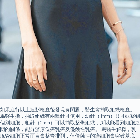
如果進行以上造影檢查後發現有問題，醫生會抽取組織檢查。
馬醫生指，抽取組織有兩種針可使用，幼針（1mm）只可觀察到
個別細胞，粗針（2mm）可以抽取整條組織，所以能看到細胞之
間的關係，能分辦原位癌乳癌及侵蝕性乳癌。 馬醫生解釋，乳
腺管細胞正常而言會整齊排列，但侵蝕性的癌細胞會突破基底