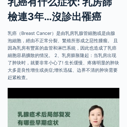
乳癌有什么症状: 乳房篩
檢連3年…沒診出罹癌
乳癌（Breast Cancer）是由乳房乳腺管細胞或是由腺
泡細胞，經由不正常分裂、繁殖所形成之惡性腫瘤。 且
因為乳房有豐富的血管和淋巴系統，因此也造成了乳癌
細胞容易擴散的情況。 2、乳房膨胀隆起：当乳房出现
了肿块时，就要非常小心了! 生长缓慢、疼痛明显的肿块
大多是良性增生或炎症;增长迅猛、边界不清的肿块需要
赶紧检查。