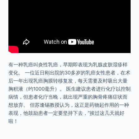
有一种乳癌叫炎性乳癌，早期即表现为乳腺皮肤湿疹样
变化。 一位近日刚出院的30多岁的乳癌女性患者，在术
后一年出现乳癌胸膜转移复发，每天需要及时吸出大量
胸积液（约1000毫升）。 医生建议患者进行化疗以控制
病情，但患者化疗当晚，就出现严重的胸骨疼痛症状而
想放弃。 但苏逢锡教授认为，这正是药物起作用的一种
表现，他鼓励患者一定要坚持下去，“挨过这几天就好
啦！