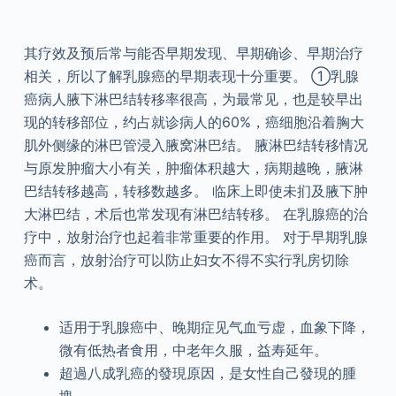
其疗效及预后常与能否早期发现、早期确诊、早期治疗
相关，所以了解乳腺癌的早期表现十分重要。 ①乳腺
癌病人腋下淋巴结转移率很高，为最常见，也是较早出
现的转移部位，约占就诊病人的60%，癌细胞沿着胸大
肌外侧缘的淋巴管浸入腋窝淋巴结。 腋淋巴结转移情况
与原发肿瘤大小有关，肿瘤体积越大，病期越晚，腋淋
巴结转移越高，转移数越多。 临床上即使未扪及腋下肿
大淋巴结，术后也常发现有淋巴结转移。 在乳腺癌的治
疗中，放射治疗也起着非常重要的作用。 对于早期乳腺
癌而言，放射治疗可以防止妇女不得不实行乳房切除
术。
适用于乳腺癌中、晚期症见气血亏虚，血象下降，
微有低热者食用，中老年久服，益寿延年。
超過八成乳癌的發現原因，是女性自己發現的腫