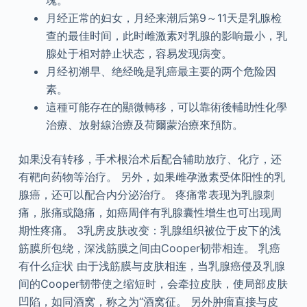
塊。
月经正常的妇女，月经来潮后第9～11天是乳腺检
查的最佳时间，此时雌激素对乳腺的影响最小，乳
腺处于相对静止状态，容易发现病变。
月经初潮早、绝经晚是乳癌最主要的两个危险因
素。
這種可能存在的顯微轉移，可以靠術後輔助性化學
治療、放射線治療及荷爾蒙治療來預防。
如果没有转移，手术根治术后配合辅助放疗、化疗，还
有靶向药物等治疗。 另外，如果雌孕激素受体阳性的乳
腺癌，还可以配合内分泌治疗。 疼痛常表现为乳腺刺
痛，胀痛或隐痛，如癌周伴有乳腺囊性增生也可出现周
期性疼痛。 3乳房皮肤改变：乳腺组织被位于皮下的浅
筋膜所包绕，深浅筋膜之间由Cooper韧带相连。 乳癌
有什么症状 由于浅筋膜与皮肤相连，当乳腺癌侵及乳腺
间的Cooper韧带使之缩短时，会牵拉皮肤，使局部皮肤
凹陷，如同酒窝，称之为“酒窝征。 另外肿瘤直接与皮