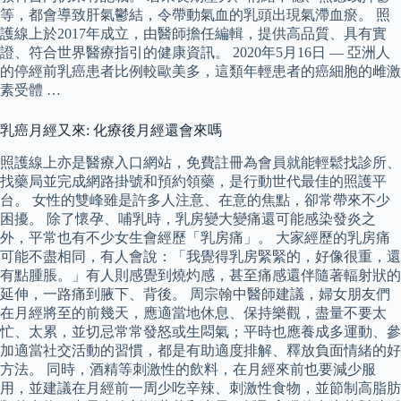
等，都會導致肝氣鬱結，令帶動氣血的乳頭出現氣滯血瘀。 照
護線上於2017年成立，由醫師擔任編輯，提供高品質、具有實
證、符合世界醫療指引的健康資訊。 2020年5月16日 — 亞洲人
的停經前乳癌患者比例較歐美多，這類年輕患者的癌細胞的雌激
素受體 …
乳癌月經又來: 化療後月經還會來嗎
照護線上亦是醫療入口網站，免費註冊為會員就能輕鬆找診所、
找藥局並完成網路掛號和預約領藥，是行動世代最佳的照護平
台。 女性的雙峰雖是許多人注意、在意的焦點，卻常帶來不少
困擾。 除了懷孕、哺乳時，乳房變大變痛還可能感染發炎之
外，平常也有不少女生會經歷「乳房痛」。 大家經歷的乳房痛
可能不盡相同，有人會說：「我覺得乳房緊緊的，好像很重，還
有點腫脹。」有人則感覺到燒灼感，甚至痛感還伴隨著輻射狀的
延伸，一路痛到腋下、背後。 周宗翰中醫師建議，婦女朋友們
在月經將至的前幾天，應適當地休息、保持樂觀，盡量不要太
忙、太累，並切忌常常發怒或生悶氣；平時也應養成多運動、參
加適當社交活動的習慣，都是有助適度排解、釋放負面情緒的好
方法。 同時，酒精等刺激性的飲料，在月經來前也要減少服
用，並建議在月經前一周少吃辛辣、刺激性食物，並節制高脂肪