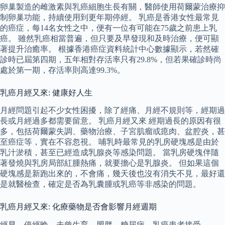
卵巢製造的雌激素與乳癌細胞生長有關，醫師使用荷爾蒙治療抑
制卵巢功能，持續使用到更年期停經。 乳癌是香港女性最常見
的癌症，每14名女性之中，便有一位有可能在75歲之前患上乳
癌。 雖然乳癌相當普遍，但只要及早發現和及時治療，便可顯
著提升治癒率。 根據香港癌症資料統計中心數據顯示，若然確
診時已屆第四期，五年相對存活率只有29.8%，但若果確診時尚
處於第一期，存活率則高達99.3%。
乳癌月經又來: 健康好人生
月經問題引起不少女性困擾，除了經痛、月經不規則等，經期過
長或月經過多都需要留意。 乳癌月經又來 經期過長的原因有很
多，包括荷爾蒙失調、藥物治療、子宮肌瘤或瘜肉、盆腔炎，甚
至癌症等，實在不容忽視。 哺乳時最常見的乳房硬塊感是由於
乳汁淤積，甚至已經造成乳腺炎等感染問題。 當乳房硬塊伴隨
著發燒與乳房局部紅腫熱痛，就要擔心是乳腺炎。 但如果這個
硬塊感是新跑出來的，不會痛，幾天後也沒有消失不見，最好還
是就醫檢查，確定是否為乳囊腫或乳癌等非感染的問題。
乳癌月經又來: 化療藥物是否會影響月經週期
經早、停經晚、未曾生育、肥胖、糖尿病、乳癌患者接受