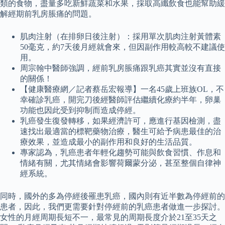
類的食物，盡量多吃新鮮蔬菜和水果，採取高纖飲食也能幫助緩
解經期前乳房脹痛的問題。
肌肉注射（在排卵日後注射）：採用單次肌肉注射黃體素
50毫克，約7天後月經就會來，但因副作用較高較不建議使
用。
周宗翰中醫師強調，經前乳房脹痛跟乳癌其實並沒有直接
的關係！
【健康醫療網／記者蔡岳宏報導】一名45歲上班族OL，不
幸確診乳癌，開完刀後經醫師評估繼續化療約半年，卵巢
功能也因此受到抑制而造成停經。
乳癌發生復發轉移，如果經濟許可，應進行基因檢測，盡
速找出最適當的標靶藥物治療，醫生可給予病患最佳的治
療效果，並造成最小的副作用和良好的生活品質。
專家認為，乳癌患者年輕化趨勢可能與飲食習慣、作息和
情緒有關，尤其情緒會影響荷爾蒙分泌，甚至整個自律神
經系統。
同時，國外的多為停經後罹患乳癌，國內則有近半數為停經前的
患者，因此，我們更需要針對停經前的乳癌患者做進一步探討。
女性的月經周期長短不一，最常見的周期長度介於21至35天之