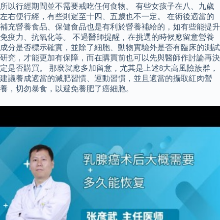
所以行經期間並不需要戒吃任何食物。 有些女孩子在八、九歲
左右便行經，有些則遲至十四、五歲也不一定。 在術後適當的
補充營養食品、保健食品也是有利於營養補給的，如有些能提升
免疫力、抗氧化等。 不過醫師提醒，在挑選的時候應留意營養
成分是否標示確實，並除了細胞、動物實驗外是否有臨床的測試
研究，才能更加有保障，而在購買前也可以先與醫師作討論再決
定是否購買。 那麼就應多加留意，尤其是上述8大高風險族群，
建議養成適當的減肥習慣、運動習慣，並且適當的攝取紅肉營
養，切勿暴食，以避免養肥了癌細胞。