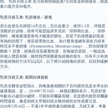
間。 乳癌月經又來 若月經期持續超過7天則算是經期過長，經血
量25毫升至80毫升。
乳癌月經又來: 乳癌徵兆－硬塊
若出血發生在經前14天左右，且出血量少，維持1-3天，伴隨蛋
清般的分泌物，很有可能是臨床常見的「排卵期出血」。 排卵
期時，雌激素濃度會有大幅度的變化，若當下的身體處於陰虛、
有熱的狀態下，便容易導致出血。 為什麼身邊總有朋友月經來
時完全不會經痛（Dysmenorrhea, Menstrual cramp），而你卻痛苦
難耐？ 其實，經痛與否及嚴重程度，並無確切原因，一般認為
與個人體質有關；雖然我們很難避免經痛的發生，但有不少有效
舒緩經痛的方法可以試試，以下將介紹經痛的原因、症狀和緩解
方法。
乳癌月經又來: 新聞自律規範
乳癌名醫張金堅指出，與雌激素相關的子宮內膜癌也是未孕女的
健康風險，是 … 2018年7月10日 — 林惠鈺醫師表示，乳癌好發
年齡在45歲至69歲間，可能與荷爾蒙有關，若是體內接受荷爾蒙
時間過長，像是初經太早報到或太晚停經的女性就要注意。
2020年5月16日 — 不過1年半後卵巢功能恢復，月經又來，考量