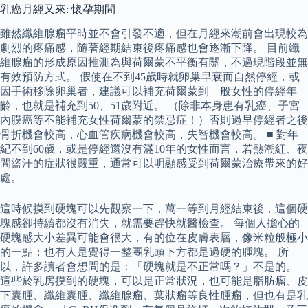
乳癌月經又來: 懷孕期間
雖然纖維腺瘤平時並不會引發不適，但在月經來潮前會出現較為
劇烈的疼痛感，隨著經期結束後疼痛感也會逐漸下降。 目前纖
維腺瘤的形成原因推測為與荷爾蒙不平衡有關，不過現階段並無
有效預防方式。 假使在不到45歲時就卵巢早衰而自然停經，或
因手術移除卵巢者，建議可以補充荷爾蒙到ㄧ般女性的停經年
齡，也就是補充到50、51歲附近。 （除非本身患有乳癌、子宮
內膜癌等不能補充女性荷爾蒙的禁忌症！）否則過早停經者之後
骨折機會較高，心血管疾病機會較高，失智機會較高。 ■ 對年
紀不到60歲，或是停經還沒有滿10年的女性而言，若熱潮紅、夜
間盜汗的症狀很嚴重，通常可以明顯感受到荷爾蒙治療帶來的好
處。
這時候摸到硬塊可以先觀察一下，萬一等到月經結束後，這個硬
塊感卻持續都沒有消失，就需要趕快就醫檢查。 每個人擔心的
硬塊感大小差異可能會很大，有的位在皮膚表層，像米粒般極小
的一點；也有人是覺得一整團乳頭下方都是過硬的腫塊。 所
以，許多讀者會想問的是：「硬塊就是不正常嗎？」不是的。
這些於乳房摸到的硬塊，可以是正常狀況，也可能是脂肪瘤、皮
下囊腫、纖維囊腫、纖維腺瘤、葉狀瘤等良性腫瘤，但也有是乳