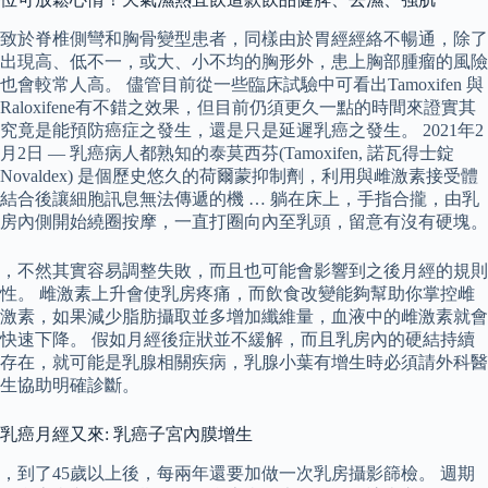
致於脊椎側彎和胸骨變型患者，同樣由於胃經經絡不暢通，除了
出現高、低不一，或大、小不均的胸形外，患上胸部腫瘤的風險
也會較常人高。 儘管目前從一些臨床試驗中可看出Tamoxifen 與
Raloxifene有不錯之效果，但目前仍須更久一點的時間來證實其
究竟是能預防癌症之發生，還是只是延遲乳癌之發生。 2021年2
月2日 — 乳癌病人都熟知的泰莫西芬(Tamoxifen, 諾瓦得士錠
Novaldex) 是個歷史悠久的荷爾蒙抑制劑，利用與雌激素接受體
結合後讓細胞訊息無法傳遞的機 … 躺在床上，手指合攏，由乳
房內側開始繞圈按摩，一直打圈向內至乳頭，留意有沒有硬塊。
，不然其實容易調整失敗，而且也可能會影響到之後月經的規則
性。 雌激素上升會使乳房疼痛，而飲食改變能夠幫助你掌控雌
激素，如果減少脂肪攝取並多增加纖維量，血液中的雌激素就會
快速下降。 假如月經後症狀並不緩解，而且乳房內的硬結持續
存在，就可能是乳腺相關疾病，乳腺小葉有增生時必須請外科醫
生協助明確診斷。
乳癌月經又來: 乳癌子宮內膜增生
，到了45歲以上後，每兩年還要加做一次乳房攝影篩檢。 週期