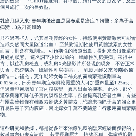
癌的機會。 「GnRH促進劑」有每個月施打一次的短效型，及三
個月施打一次的長效型。
乳癌月經又來: 更年期後出血是回春還是癌症？婦醫：多為子宮
病變，3族群高風險
只不過有些人，尤其是剛停經的女性，持續使用黃體激素可能會
造成突然間大量陰道出血！ 至於對週期性使用黃體激素的女性
而言，則會有規則性、可預期性的陰道出血，看起來會很像還有
月經的狀態。 這名詞至少比以前的「纖維性乳房疾病」來得中
肯，以往乳房檢查，或乳房X光攝影片所發現的現象，不管正常
與否，都統稱為「纖維性乳房疾病」。 乳癌月經又來 劉榮啟醫
師進一步補充，更年期婦女每日補充的荷爾蒙建議劑量為
0.625mg，部分更年期症候群較嚴重的人可加重劑量至1.25mg，
但過量容易增加子宮內膜病變、異常出血的機率。 此外，部分
避孕藥雖可降低子宮內膜癌發生率，卻會提高乳癌發生率；有些
荷爾蒙藥物僅有雌激素卻缺乏黃體素，恐讓未摘除子宮的婦女更
容易罹患子宮內膜癌，因此婦女千萬不要隨意自行服用荷爾蒙藥
物。
這些研究和數據，都是從多年來治療乳癌的臨床經驗而獲得的，
教科書內仍未有記載。 若果長期壓力、情緒不穩、焦慮或抑鬱