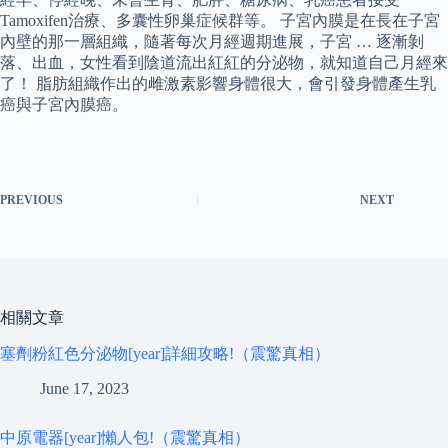
Tamoxifen治療、多囊性卵巢症候群等。 子宮內膜是在長在子宮
內壁的那一層組織，隨著每次月經週期進展，子宮 … 逐漸剝
落、出血，女性看到陰道流出紅紅的分泌物，就知道自己月經來
了！ 脂肪組織作出的雌激素影響身體很大，會引發身體產生乳
癌與子宮內膜癌。
PREVIOUS
NEXT
相關文章
塞劑粉紅色分泌物[year]詳細攻略!（震驚真相）
June 17, 2023
中原電器[year]懶人包!（震驚真相）