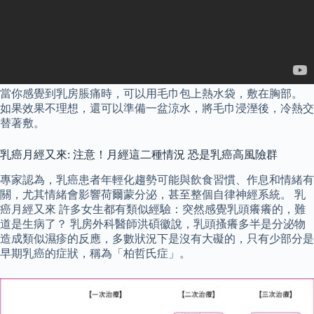
當你感覺到乳房脹痛時，可以用毛巾包上熱水袋，敷在胸部。
如果效果不理想，還可以準備一盆涼水，將毛巾浸溼後，冷熱交
替著敷。
乳癌月經又來: 注意！月經這二種情況 恐是乳癌高風險群
專家認為，乳癌患者年輕化趨勢可能與飲食習慣、作息和情緒有
關，尤其情緒會影響荷爾蒙分泌，甚至整個自律神經系統。 乳
癌月經又來 許多女生都有類似經驗：突然感覺乳頭癢癢的，難
道是生病了？ 乳房外科醫師洪碩徽說，乳頭搔癢多半是分泌物
造成類似濕疹的反應，多數狀況下是沒有大礙的，只有少部分是
早期乳癌的症狀，稱為「柏哲氏症」。