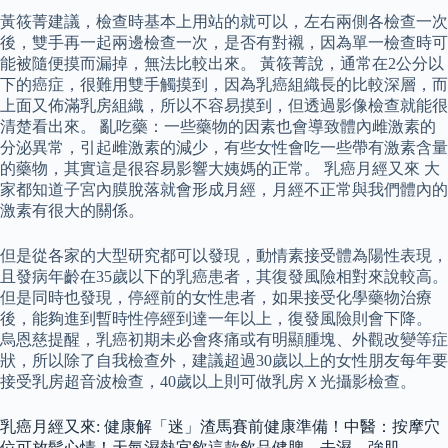
黃筱菁建議，檢查時基本上用站的就可以，左右兩側各檢查一次
後，雙手再一起兩邊檢查一次，是否有對襯，因為單一檢查時可
能被隨便摸而漏掉，無法比較出來。 黃筱菁說，通常在2公分以
下的癌症，很難用雙手觸摸到，因為乳癌組織長的比較深層，而
上面又佈滿乳房組織，所以不容易摸到，但透過影像檢查就能很
清楚看出來。 亂吃藥：一些藥物的因素也會導致體內雌激素的
分泌異常，引起雌激素的減少，有些女性會吃一些帶有激素含量
的藥物，其實這是很容易影響大姨媽的正常。 乳癌月經又來 大
家都知道子宮內膜脫落就會形成月經，月經不正常與我們體內的
激素有很大的關係。
但是從各家的大型研究都可以發現，動情素接受體為陽性表現，
且發病年齡在35歲以下的乳癌患者，其復發風險相對來說較高。
但是同時也發現，停經前的女性患者，如果接受化學藥物治療
後，能夠進到暫時性停經到達一年以上，復發風險則會下降。
烏恩慈提醒，乳癌初期未必會疼痛或有明顯腫塊、外觀改變等症
狀，所以除了自我檢查外，建議超過30歲以上的女性朋友每年要
接受乳房超音波檢查，40歲以上則可做乳房Ｘ光攝影檢查。
乳癌月經又來: 健康解「迷」渣馬賽前健康準備！中醫：按摩穴
位可放鬆心情！天氣濕熱宜飲這款飲品健脾、去濕、強肌