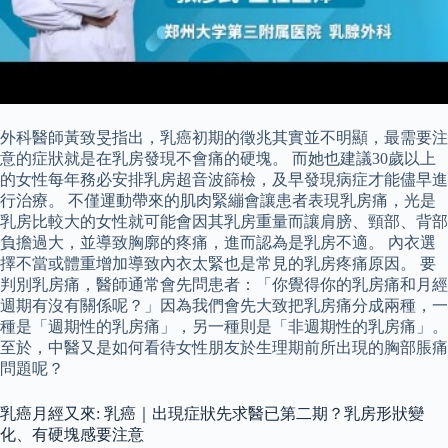
外科醫師黃致旻指出，乳癌初期的徵兆其實並不明顯，最需要注
意的症狀就是在乳房發現不會痛的硬塊。 而她也建議30歲以上
的女性每年務必安排乳房超音波篩檢，及早發現病症才能儘早進
行治療。 不僅運動帶來的肌肉緊繃會讓患者表現乳房痛，光是
乳房比較大的女性就可能會因其乳房重量而讓肩膀、頸部、背部
負擔過大，並導致胸廓的疼痛，進而認為是乳房不適。 內衣選
擇不當或體重增加導致內衣太緊也是常見的乳房疼痛原因。 要
判別乳房痛，醫師通常會先問患者：「你覺得你的乳房痛和月經
週期有沒有關係呢？」因為我們會先大致把乳房痛分成兩種，一
種是「週期性的乳房痛」，另一種則是「非週期性的乳房痛」。
至於，中醫又是如何看待女性朋友於生理期前所出現的胸部脹痛
問題呢？
乳癌月經又來: 乳癌｜出現症狀先求醫已第二期？乳房形狀變
化、有硬塊感要注意