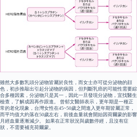
雖然大多數乳頭分泌物皆屬於良性，而女士亦可從分泌物的顔
色，初步推敲出引起分泌物的病因，但判斷乳癌的可能性需要綜
合多種因素，分泌物只是其一，因此一旦發現分泌物，宜找醫生
檢查，了解成因再作跟進。 曾郁文醫師表示，更年期是一種正
常的老化現象，台灣女性在45~50歲之間進入更年期皆屬正常，
而平均值大約落在50歲左右，前後血量就會開始因荷爾蒙的影響
月經血量逐漸減少。 如果在正常狀況與歲數停經，且沒有症
狀，不需要補充荷爾蒙。