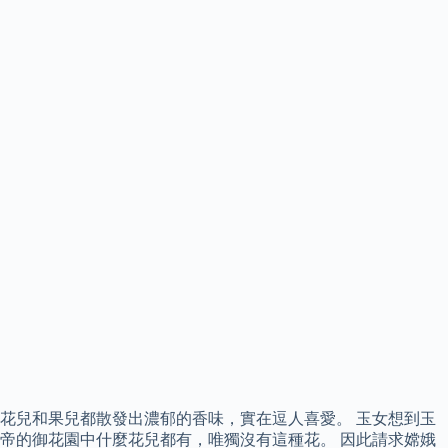
花兒和果兒都散發出濃郁的香味，實在逗人喜愛。 玉女想到玉
帝的御花園中什麼花兒都有，唯獨沒有這種花。 因此請求嫦娥