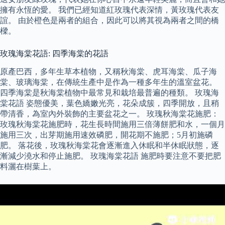
擁有永恆的愛。 我們已經知道紅玫瑰代表深情，黃玫瑰代表友
誼。 由於橙色是兩者的組合，因此可以將其視為兩者之間的橋
樑。
玫瑰海棠花語: 四季海棠的花語
原產巴西，多年生草本植物，又稱秋海棠、虎耳海棠、瓜子海
棠、玻璃海棠，在傳統生產中是作為一種多年生的溫室盆花。
四季海棠是秋海棠植物中最常見和栽培最普遍的種類。 玫瑰海
棠花語 姿態優美，葉色嬌嫩光亮，花朵成簇，四季開放，且稍
帶清香，為室內外裝飾的主要盆花之一。 玫瑰秋海棠花施肥：
玫瑰秋海棠花施肥時，花生長時間施用三倍薄餅肥和水，一個月
施用三次，出芽期施用速效磷肥，開花期不施肥；5月初施磷
肥。 落花後，玫瑰秋海棠花會逐漸進入休眠和半休眠狀態，逐
漸減少澆水和停止施肥。 玫瑰海棠花語 施肥時要注意不要把肥
料灑在樹葉上。