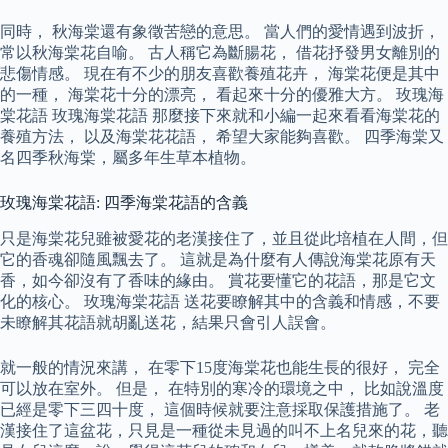
同時， 秋海棠還有象徵苦戀的意思。 當人們的愛情遇到波折，
常以秋海棠花自喻。 古人稱它為斷腸花， 借花抒發男女離別的
悲傷情感。 現在有不少的朋友喜歡養殖花卉， 海棠花便是其中
的一種， 海棠花十分的漂亮， 看起來十分的優雅大方。 玫瑰海
棠花語 玫瑰海棠花語 那麼接下來就和小編一起來看看海棠花的
養殖方法， 以及海棠花花語， 希望大家能夠喜歡。 四季海棠又
名四季秋海棠，屬多年生草本植物。
玫瑰海棠花語: 四季海棠花語的含義
只是海棠花兒雖被愛花的老漢接住了，並且從此培植在人間，但
它的香魂卻隨風飄去了。 這就是為什麼有人傳說海棠花原有天
香，如今卻沒有了香味的緣由。 賞花要懂它的花語，那是它文
化的核心。 玫瑰海棠花語 送花要瞭解其中的含義和情感，不要
未瞭解其花語就胡亂送花，結果只會引人誤會。
就一般的情況來講， 在零下15度海棠花也能生長的很好， 完全
可以放在室外。 但是， 在特別的寒冷的環境之中， 比如說溫度
已經是零下三四十度， 這個時候就要注意採取保護措施了。 老
漢接住了這盆花，只見是一種從未見過的叫不上名兒來的花，聽