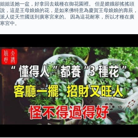
姐姐送她一盆，好拿回去栽種在御花園裡。 但是嫦娥卻搖搖頭
說，這是王母娘娘的花，是如來佛特意為慶賀王母娘娘的壽辰，
派人從天竺國送到廣寒宮來的。 因為這花耐寒，所以才種在廣
寒宮中。