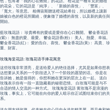
色，也有著「我的心在燃燒」的花語。 橙花是一種常見於婚禮
的花朵，它的花語是「純淨」、「新娘的喜悅」、「豐富」、
「寬大」等意思。 相傳宙斯贈送橙花給希拉，所以婚禮上讓新
娘被白色的橙花所圍繞，便象徵了婚禮的喜悅，以及新的責任與
開始。
藍玫瑰花語： 珍貴稀有的愛或是愛你在心口難開。 鬱金香花語
(紫)： 無盡的愛、最愛。 鬱金花語香(粉)： 美人、熱愛、幸福。
鬱金香花語(紅)： 愛的告白、喜悅。 鬱金香花語(黃)： 高貴、珍
重、財富。
玫瑰海棠花語: 玫瑰花语手捧花寓意
这些玫瑰非常漂亮，是送给爱人的绝佳选择，尤其是如果你想表
达想要从关系的一个阶段进入下一个阶段的愿望的话。 你是在
告诉她，她是值得的，你想和她在更深的层次上在一起。 送白
玫瑰表示你有一段一直隐藏着的秘密恋情。 白玫瑰可能是与不
合适的情人交流的一种方式。 玫瑰海棠花語 黄玫瑰不是浪漫的
玫瑰，事实上，它可能在向你的爱人暗示你正试图结束你们的关
系。
送女朋友綠玫瑰，代表她在你心目中永遠年輕美麗，而且會和她