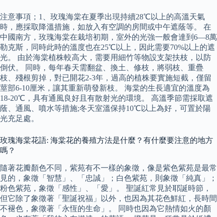
注意事項；1、玫瑰海棠在夏季出現持續28℃以上的高溫天氣
時，應採取降溫措施，如放入有空調的房間或中午遮蔭等。 在
中國南方，玫瑰海棠在栽培初期，室外的光強一般會達到6—8萬
勒克斯，同時此時的溫度也在25℃以上，因此需要70%以上的遮
光。 由於海棠植株較高大，需要用細竹等物設支架扶枝，以防
倒伏。 同時，每年春天需翻盆、換土、修枝，將弱枝、重疊
枝、殘根剪掉，對已開花2-3年，過高的植株要實施短截，僅留
莖部6-10厘米，讓其重新萌發新枝。 海棠的生長適宜的溫度為
18-20℃，具有通風良好且有散射光的環境。 高溫季節需採取遮
蔭、通風、噴水等措施;冬天室溫保持10℃以上為好，可置於陽
光充足處。
玫瑰海棠花語: 海棠花的養殖方法是什麼？有什麼要注意的地方
嗎？
隨著花瓣顏色不同，紫苑有不一樣的象徵，像是紫色紫苑是最常
見的，象徵「智慧」、「忠誠」；白色紫苑，則象徵「純真」；
粉色紫苑，象徵「感性」、「愛」。 聖誕紅常見於耶誕時節，
但它除了象徵著「聖誕祝福」以外，也因為其花色鮮紅，長時間
不褪色，象徵著「永恆的生命」。 同時也因為它熱情如火的顏