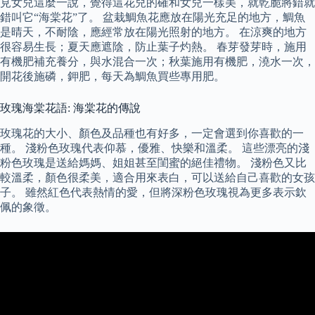
見女兒這麼一說，覺得這花兒的確和女兒一樣美，就乾脆將錯就
錯叫它“海棠花”了。 盆栽鯛魚花應放在陽光充足的地方，鯛魚
是晴天，不耐陰，應經常放在陽光照射的地方。 在涼爽的地方
很容易生長；夏天應遮陰，防止葉子灼熱。 春芽發芽時，施用
有機肥補充養分，與水混合一次；秋葉施用有機肥，澆水一次，
開花後施磷，鉀肥，每天為鯛魚買些專用肥。
玫瑰海棠花語: 海棠花的傳說
玫瑰花的大小、顏色及品種也有好多，一定會選到你喜歡的一
種。 淺粉色玫瑰代表仰慕，優雅、快樂和溫柔。 這些漂亮的淺
粉色玫瑰是送給媽媽、姐姐甚至閨蜜的絕佳禮物。 淺粉色又比
較溫柔，顏色很柔美，適合用來表白，可以送給自己喜歡的女孩
子。 雖然紅色代表熱情的愛，但將深粉色玫瑰視為更多表示欽
佩的象徵。