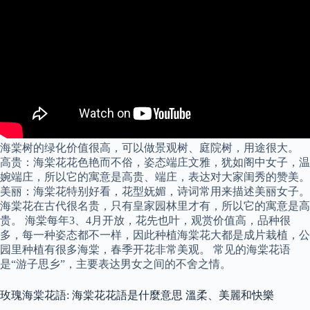
海棠树的绿化价值很高，可以做景观树、庭院树，用途很大。
高贵：海棠花花色艳而不俗，姿态端庄文雅，犹如阁中女子，温
婉端庄，所以它的寓意是高贵、端庄，表达对大家闺秀的赞美。
美丽：海棠花特别好看，花型妩媚，诗词常用来描述美丽女子。
海棠花在古代很名贵，只有皇家园林里才有，所以它的寓意是高
贵。 海棠每年3、4月开放，花先也叶，观赏价值高，品种很
多，每一种姿态都不一样，因此种植海棠花大都是成片栽植，公
园里种植有很多海棠，春季开花非常美观。 常见的海棠花语
是“游子思乡”，主要表达男女之间的不舍之情。
玫瑰海棠花語: 海棠花花語是什麼意思 溫柔、美麗和快樂