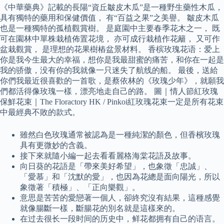
《中華藥典》記載的長陽“資丘皺皮木瓜”是一種野生藥性木瓜，
具有獨特的藥用和保健價值， 有“百益之果”之美譽。 皺皮木瓜
也是一種獨特的孤植觀賞樹。 是庭園中主要春季花木之一， 既
可在園林中單株栽植佈置花境， 亦可成行栽植作花籬， 又可作
盆栽觀賞， 是理想的花果樹樁盆景材料。 香槟玫瑰花语：爱上
你是我今生最大的幸福，想你是我最甜蜜的痛苦，和你在一起是
我的骄傲，没有你的我就像一只迷失了航线的船。 最後，送給
你們我最近很喜歡的一首歌，是蔡依林的《玫瑰少年》，就願我
們都活得像玫瑰一樣，漂亮地走自己的路。 圖｜情人節紅玫瑰
保鮮花束｜The Floractory HK / Pinkoi紅玫瑰花束一定是所有花束
中最經典不敗的款式。
雖然白色玫瑰通常被認為是一種純潔的顏色，但香檳玫瑰
具有更微妙的含義。
接下來就隨小編一起去看看麗格海棠花語及故事。
向日葵的花語是「帶來美好希望」，也象徵「忠誠」、
「愛慕」和「沈默的愛」，也因為花總是面向陽光，所以
象徵著「積極」、「正向樂觀」。
意思是苦苦的愛戀著一個人，卻終究沒有結果，這種感覺
就像腸斷一樣，斷腸花的別名就是這樣來的。
在过去很长一段时间的历史中，鲜花都拥有自己的语言。