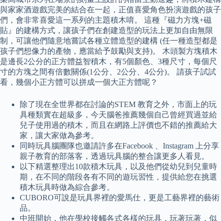
與家家酒遊戲完美的結合在一起，正值喜愛角色扮演遊戲的孩子
們，會非常喜愛這一系列的主題積木唷。 這種『磁力方塊+磁
貼』的建構方式，讓孩子們在創建造型的玩法上更加自由無限
制，可讓他們隨意地嘗試各種立體造型的建構 (任一種造型都是
孩子們想像力的產物，應當給予鼓勵與支持)。 木頭製方塊積木
是邊長2公分的正方體益智積木，有5個顏色、3種尺寸，每個尺
寸的方塊之間有倍數關係(1公分、2公分、4公分)。 請孩子試試
看，幾個小正方體可以拼成一個大正方體呢？
除了現在全世界都在討論的STEM 教育之外，市面上的玩
具種類實在超級多，今天腦爸推薦幾個自己曾經買過並給
兒子使用過的積木，而且在網路上評價也不錯的推薦給大
家，讓大家做為參考。
同時玩具腦團隊也邀請許多在Facebook 、Instagram 上分享
親子教育的部落客，透過玩具腦的整合讓更多人看見。
以下精選整理出10款積木玩具，以及他們從幼兒到兒童時
期，在不同的階段各有不同的遊玩習性，提供給您在挑選
積木玩具時做為綜合參考。
CUBORO可說是玩具界裡的愛馬仕，更是工藝界裡的藝術
品。
中班開始，他在學校接觸各式各樣的玩具，玩著玩著，似