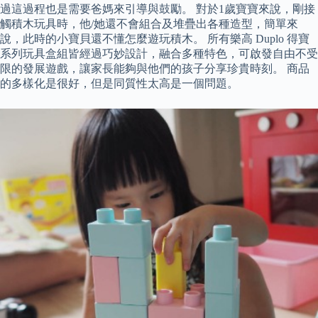
過這過程也是需要爸媽來引導與鼓勵。 對於1歲寶寶來說，剛接
觸積木玩具時，他/她還不會組合及堆疊出各種造型，簡單來
說，此時的小寶貝還不懂怎麼遊玩積木。 所有樂高 Duplo 得寶
系列玩具盒組皆經過巧妙設計，融合多種特色，可啟發自由不受
限的發展遊戲，讓家長能夠與他們的孩子分享珍貴時刻。 商品
的多樣化是很好，但是同質性太高是一個問題。