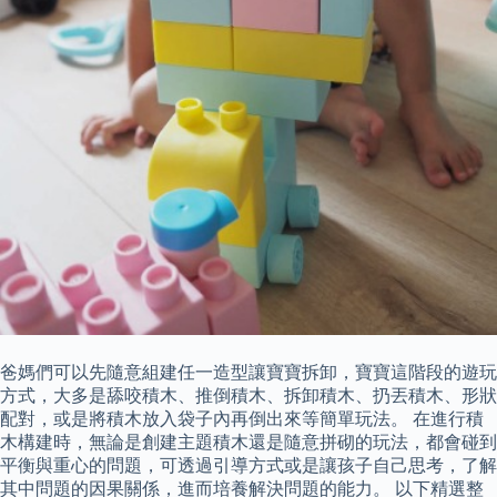
爸媽們可以先隨意組建任一造型讓寶寶拆卸，寶寶這階段的遊玩
方式，大多是舔咬積木、推倒積木、拆卸積木、扔丟積木、形狀
配對，或是將積木放入袋子內再倒出來等簡單玩法。 在進行積
木構建時，無論是創建主題積木還是隨意拼砌的玩法，都會碰到
平衡與重心的問題，可透過引導方式或是讓孩子自己思考，了解
其中問題的因果關係，進而培養解決問題的能力。 以下精選整