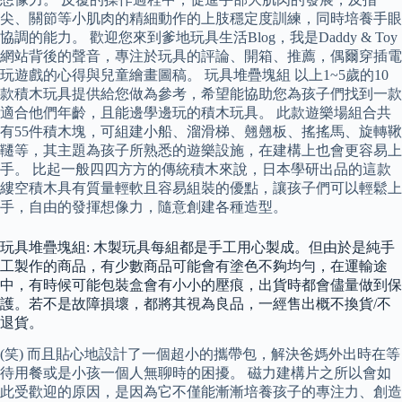
尖、關節等小肌肉的精細動作的上肢穩定度訓練，同時培養手眼
協調的能力。 歡迎您來到爹地玩具生活Blog，我是Daddy & Toy
網站背後的聲音，專注於玩具的評論、開箱、推薦，偶爾穿插電
玩遊戲的心得與兒童繪畫圖稿。 玩具堆疊塊組 以上1~5歲的10
款積木玩具提供給您做為參考，希望能協助您為孩子們找到一款
適合他們年齡，且能邊學邊玩的積木玩具。 此款遊樂場組合共
有55件積木塊，可組建小船、溜滑梯、翹翹板、搖搖馬、旋轉鞦
韆等，其主題為孩子所熟悉的遊樂設施，在建構上也會更容易上
手。 比起一般四四方方的傳統積木來說，日本學研出品的這款
縷空積木具有質量輕軟且容易組裝的優點，讓孩子們可以輕鬆上
手，自由的發揮想像力，隨意創建各種造型。
玩具堆疊塊組: 木製玩具每組都是手工用心製成。但由於是純手
工製作的商品，有少數商品可能會有塗色不夠均勻，在運輸途
中，有時候可能包裝盒會有小小的壓痕，出貨時都會儘量做到保
護。若不是故障損壞，都將其視為良品，一經售出概不換貨/不
退貨。
(笑) 而且貼心地設計了一個超小的攜帶包，解決爸媽外出時在等
待用餐或是小孩一個人無聊時的困擾。 磁力建構片之所以會如
此受歡迎的原因，是因為它不僅能漸漸培養孩子的專注力、創造