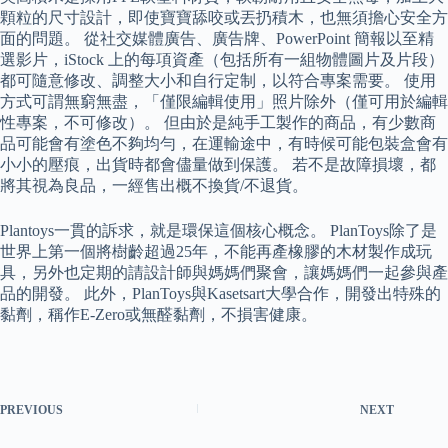
顆粒的尺寸設計，即使寶寶舔咬或丟扔積木，也無須擔心安全方
面的問題。 從社交媒體廣告、廣告牌、PowerPoint 簡報以至精
選影片，iStock 上的每項資產（包括所有一組物體圖片及片段）
都可隨意修改、調整大小和自行定制，以符合專案需要。 使用
方式可謂無窮無盡，「僅限編輯使用」照片除外（僅可用於編輯
性專案，不可修改）。 但由於是純手工製作的商品，有少數商
品可能會有塗色不夠均勻，在運輸途中，有時候可能包裝盒會有
小小的壓痕，出貨時都會儘量做到保護。 若不是故障損壞，都
將其視為良品，一經售出概不換貨/不退貨。
Plantoys一貫的訴求，就是環保這個核心概念。 PlanToys除了是
世界上第一個將樹齡超過25年，不能再產橡膠的木材製作成玩
具，另外也定期的請設計師與媽媽們聚會，讓媽媽們一起參與產
品的開發。 此外，PlanToys與Kasetsart大學合作，開發出特殊的
黏劑，稱作E-Zero或無醛黏劑，不損害健康。
PREVIOUS
NEXT