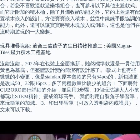
合，若您不喜歡這款遊樂場組合，也可參考以下其他主題款式。
而它所附加的積木桶，除了具備收納功能之外，它的上蓋還有配
置積木嵌入的設計，方便寶寶嵌入積木，並從中鍛鍊手眼協調的
能力，此外，還可以讓寶寶將積木塊放入或倒出，這也是他們在
這時期遊玩的一大樂趣。
玩具堆疊塊組: 適合三歲孩子的生日禮物推薦二 : 美國Magna-
Tiles 磁力積木工程基地
沒錯沒錯，2022年在包裝上全面換新，雖然標準款還是一貫使用
黃色為基底，但整體設計變的簡潔有設計感了。 款式上也有些
微微的小變更，像是standard原本舊款的只有54pcs的，新包裝更
是改成50、32跟16pcs，多了兩種數量比較少的組合！ 下面將對
CUBORO進行詳細的介紹，並且用3步驟、10個玩法讓大人小孩
都玩出STEM精神、變成滾球高手。 我們利用自製兔子學習單，
來玩簡單的加減。 3、印出學習單（可放入透明袋內或護貝），
文末可以下載。