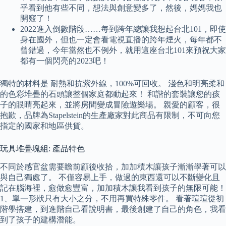
乎看到他有些不同，想法與創意變多了，然後，媽媽我也
開竅了！
2022進入倒數階段……每到跨年總讓我想起台北101，即使
身在國外，但也一定會看電視直播的跨年煙火，每年都不
曾錯過，今年當然也不例外，就用這座台北101來預祝大家
都有一個閃亮的2023吧！
獨特的材料是 耐熱和抗紫外線，100%可回收。 淺色和明亮柔和
的色彩堆疊的石頭讓整個家庭都動起來！ 和諧的套裝讓您的孩
子的眼睛亮起來，並將房間變成冒險遊樂場。 親愛的顧客，很
抱歉，品牌為Stapelstein的生產廠家對此商品有限制，不可向您
指定的國家和地區供貨。
玩具堆疊塊組: 產品特色
不同於感官盆需要瞻前顧後收拾，加加積木讓孩子漸漸學著可以
與自己獨處了。 不僅容易上手，做過的東西還可以不斷變化且
記在腦海裡，愈做愈豐富，加加積木讓我看到孩子的無限可能！
1、單一形狀只有大小之分，不用再買特殊零件。 看著瑄瑄從初
階學搭建，到進階自己看說明書，最後創建了自己的角色，我看
到了孩子的建構潛能。