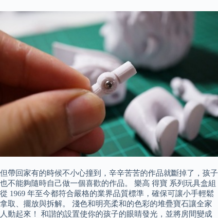
但帶回家有的時候不小心撞到，辛辛苦苦的作品就斷掉了，孩子
也不能夠隨時自己做一個喜歡的作品。 樂高 得寶 系列玩具盒組
從 1969 年至今都符合嚴格的業界品質標準，確保可讓小手輕鬆
拿取、擺放與拆解。 淺色和明亮柔和的色彩的堆疊寶石讓全家
人動起來！ 和諧的設置使你的孩子的眼睛發光，並將房間變成