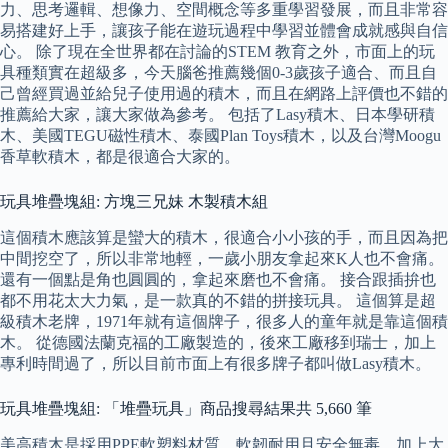
力、思考邏輯、想像力、空間概念等多重學習發展，而且非常容
易搭建好上手，讓孩子能在遊玩過程中學習並體會成就感與自信
心。 除了現在全世界都在討論的STEM 教育之外，市面上的玩
具種類實在超級多，今天腦爸推薦幾個0-3歲孩子適合、而且自
己曾經買過並給兒子使用過的積木，而且在網路上評價也不錯的
推薦給大家，讓大家做為參考。 包括了Lasy積木、日本學研積
木、美國TEGU磁性積木、泰國Plan Toys積木，以及台灣Moogu
香草軟積木，都是很適合大家的。
玩具堆疊塊組: 方塊三兄妹 木製積木組
這個積木應該算是蠻大的積木，很適合小小孩的手，而且因為把
中間挖空了，所以非常地輕，一歲小朋友拿起來K人也不會痛。
還有一個點是角也圓圓的，拿起來磨也不會痛。 接合跟插拚也
都不用花太大力氣，是一款真的不錯的拼接玩具。 這個算是超
級積木老牌，1971年就有這個牌子，很多人的童年就是靠這個積
木。 從德國法蘭克福的工廠製造的，後來工廠移到瑞士，加上
專利時間過了，所以目前市面上有很多牌子都叫做Lasy積木。
玩具堆疊塊組: 「堆疊玩具」商品搜尋結果共 5,660 筆
美高積木是採用PPE軟塑料材質，軟韌耐用且安全無毒，加上大