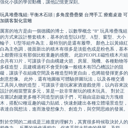
強化小孩的學習動機，讓他記憶更深刻。
玩具堆疊塊組: 平衡木石頭 | 多角度疊疊樂 台灣手工 療癒桌遊 可
加購客製化雷雕
厲害的地方是由一個德國的博士，以數學概念 “8“ 玩具堆疊塊組
的方式來設計整套積木，基本的造型以H型、A型、窗型、大小
輪子、U型等組件為主，最特別的是還有履帶。 顏色上以黃綠紅
白為主色調，後面新出的積木有很多是淡藍色或是粉色系，基本
上都覺得沒有那個比較童趣的感覺。 此款PEOPLE磁性積木片組
合共有33片，可讓孩子自由構建火箭、房屋、飛機、各種動物等
多樣造型，且建構過程不會受到像一般積木有凹凸槽設計的阻
礙，讓孩子在組織空間及各種造型時更自由，也將能發揮更多的
創意想像。 此外，還有地圖板可體驗拼圖玩法，以及各種交通
工具與人物的造型，可讓孩子遊玩家家酒遊戲使用，以內容來說
設計的相當豐富多元，算是一款非常耐玩的積木玩具。 對於正
在嘗試創建更多種不同造型的孩子們，可藉由這款磁力方塊積
木，搭配62種逗趣的磁力貼紙，快速創建出各種立體場景造型，
表達自我想法，進而激發想像力、創造力，與空間思維的發展。
對於空間的二維或是三維度的理解力，其實很多時候取決於人的
想像力。 反覆的操作過程中，促進手部大肌肉的發展，及指