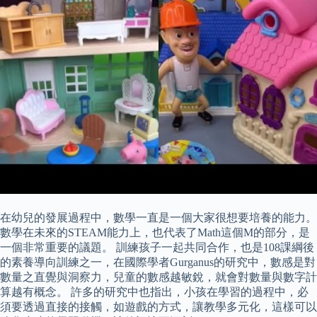
在幼兒的發展過程中，數學一直是一個大家很想要培養的能力。
數學在未來的STEAM能力上，也代表了Math這個M的部分，是
一個非常重要的議題。 訓練孩子一起共同合作，也是108課綱後
的素養導向訓練之一，在國際學者Gurganus的研究中，數感是對
數量之直覺與洞察力，兒童的數感越敏銳，就會對數量與數字計
算越有概念。 許多的研究中也指出，小孩在學習的過程中，必
須要透過直接的接觸，如遊戲的方式，讓教學多元化，這樣可以