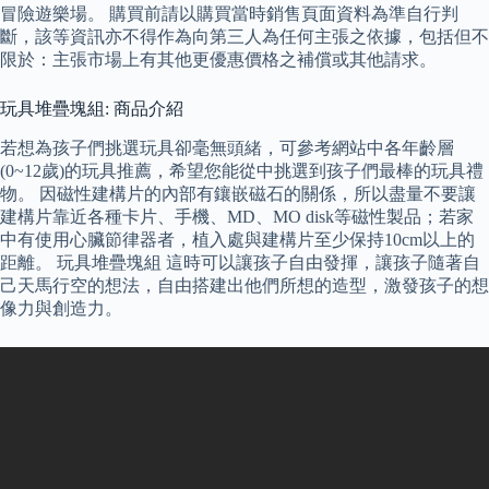
冒險遊樂場。 購買前請以購買當時銷售頁面資料為準自行判
斷，該等資訊亦不得作為向第三人為任何主張之依據，包括但不
限於：主張市場上有其他更優惠價格之補償或其他請求。
玩具堆疊塊組: 商品介紹
若想為孩子們挑選玩具卻毫無頭緒，可參考網站中各年齡層
(0~12歲)的玩具推薦，希望您能從中挑選到孩子們最棒的玩具禮
物。 因磁性建構片的內部有鑲嵌磁石的關係，所以盡量不要讓
建構片靠近各種卡片、手機、MD、MO disk等磁性製品；若家
中有使用心臟節律器者，植入處與建構片至少保持10cm以上的
距離。 玩具堆疊塊組 這時可以讓孩子自由發揮，讓孩子隨著自
己天馬行空的想法，自由搭建出他們所想的造型，激發孩子的想
像力與創造力。