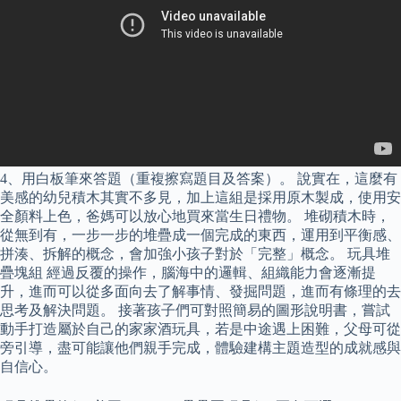
4、用白板筆來答題（重複擦寫題目及答案）。 說實在，這麼有
美感的幼兒積木其實不多見，加上這組是採用原木製成，使用安
全顏料上色，爸媽可以放心地買來當生日禮物。 堆砌積木時，
從無到有，一步一步的堆疊成一個完成的東西，運用到平衡感、
拼湊、拆解的概念，會加強小孩子對於「完整」概念。 玩具堆
疊塊組 經過反覆的操作，腦海中的邏輯、組織能力會逐漸提
升，進而可以從多面向去了解事情、發掘問題，進而有條理的去
思考及解決問題。 接著孩子們可對照簡易的圖形說明書，嘗試
動手打造屬於自己的家家酒玩具，若是中途遇上困難，父母可從
旁引導，盡可能讓他們親手完成，體驗建構主題造型的成就感與
自信心。