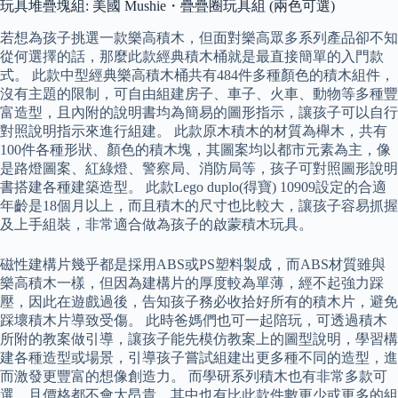
玩具堆疊塊組: 美國 Mushie・疊疊圈玩具組 (兩色可選)
若想為孩子挑選一款樂高積木，但面對樂高眾多系列產品卻不知
從何選擇的話，那麼此款經典積木桶就是最直接簡單的入門款
式。 此款中型經典樂高積木桶共有484件多種顏色的積木組件，
沒有主題的限制，可自由組建房子、車子、火車、動物等多種豐
富造型，且內附的說明書均為簡易的圖形指示，讓孩子可以自行
對照說明指示來進行組建。 此款原木積木的材質為櫸木，共有
100件各種形狀、顏色的積木塊，其圖案均以都市元素為主，像
是路燈圖案、紅綠燈、警察局、消防局等，孩子可對照圖形說明
書搭建各種建築造型。 此款Lego duplo(得寶) 10909設定的合適
年齡是18個月以上，而且積木的尺寸也比較大，讓孩子容易抓握
及上手組裝，非常適合做為孩子的啟蒙積木玩具。
磁性建構片幾乎都是採用ABS或PS塑料製成，而ABS材質雖與
樂高積木一樣，但因為建構片的厚度較為單薄，經不起強力踩
壓，因此在遊戲過後，告知孩子務必收拾好所有的積木片，避免
踩壞積木片導致受傷。 此時爸媽們也可一起陪玩，可透過積木
所附的教案做引導，讓孩子能先模仿教案上的圖型說明，學習構
建各種造型或場景，引導孩子嘗試組建出更多種不同的造型，進
而激發更豐富的想像創造力。 而學研系列積木也有非常多款可
選，且價格都不會太昂貴，其中也有比此款件數更少或更多的組