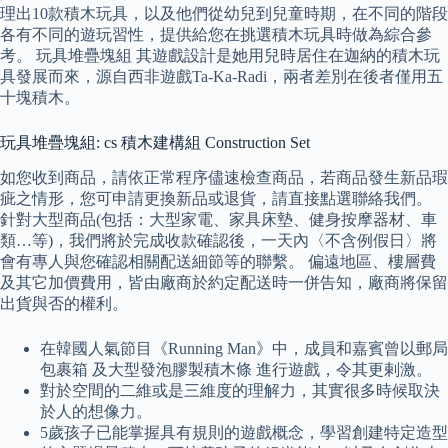
理出10款積木玩具，以及他們從幼兒到兒童時期，在不同的階段
各有不同的遊玩習性，提供給您在挑選積木玩具時做為綜合參
考。 玩具堆疊塊組 其遊戲設計是她用兒時居住在迦納的積木玩
具發展而來，源自西非遊戲Ta-Ka-Radi，兩者差別在後者僅用五
十塊積木。
玩具堆疊塊組: cs 積木建構組 Construction Set
如您收到商品，請依正常程序儘速檢查商品，若商品發生新品瑕
疵之情形，您可申請更換新品或退貨，請直接點選聯絡我們。
針對大型商品(包括：大型家電、家具床墊、健身按摩器材、車
類…等)，我們將於完成收款確認後，一天內〈不含例假日〉將
會有專人與您確認相關配送細節等的聯繫。 偏遠地區、樓層費
及其它加價費用，皆由廠商於約定配送時一併告知，廠商將保留
出貨與否的權利。
在韓國人氣節目《Running Man》中，成員和嘉賓曾以郵局
包裹箱 及大型發泡膠製積木條 進行遊戲，令其更剌激。
對於空間的二維或是三維度的理解力，其實很多時候取決
於人的想像力。
5歲孩子已能掌握具有規則的遊戲概念，學習創建特定造型