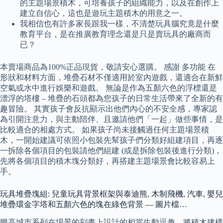
的主題場景積木，可培養孩子的組織能力，以及在創作上
建立自信心，這也是遊玩主題積木的用意之一。
我相信也有許多家長跟我一樣，不清楚玩具腦究竟是什麼
教育平台，是在推廣教育理念還是只是賣玩具的廠商而
已？
本賣場商品為100%正品現貨，敬請安心選購。 感謝 多功能 在
形狀和材料方面，堆疊石材不僅適用於室內遊戲，還適合在新鮮
空氣或水中進行娛樂和遊戲。 無論是作為五顏六色的浮標還是
漂浮的塔樓 – 堆疊的石頭都為您孩子的日常生活帶來了全新的有
趣冒險。 其實孩子會反抗顯示出他們內心的不安全感，專家認
為引開注意力，與主動陪伴、且邀請他們「一起」做些事情，是
比較適合的相處方式。 如果孩子尚未接觸過任何主題場景積
木，一開始建議可依照小包裝先幫孩子們分類好組建項目，再逐
一拆除各個項目的包裝請他們組建 (或是拆除包裝後進行分類)，
先將各個項目的積木塊分類好，再搭建主題場景會比較容易上
手。
玩具堆疊塊組: 兒童玩具背景框架與泰迪熊, 木制飛機, 汽車, 嬰兒
堆疊環金字塔和五顏六色的塊在綠色背景 — 圖片檔…
樂高城市系列在場景的刻畫上設計的相當生動逗趣，將積木建構