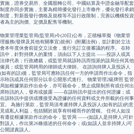
實施，證券交易所、全國股轉公司、中國結算及中證金融等配套
制度亦同步實施，主要為精簡優化發行上市條件，優化發行承銷
制度，對新股發行價格及規模等不設行政限制，完善以機構投資
者為主的詢價、定價及配售等機制。
物業管理業監管局(監管局)今(20日)公布，正積極草擬《物業管
理服務(發牌及其他有關事宜)規例》(附屬法例)，並計劃於立法
會本年度休會前提交立法會，進行先訂立後審議的程序。 在聆
訊中，針對持牌人的案情，須由以下人士提出 ——投訴人或其
法律代表；行政總裁，或監管局就該聆訊而指派的該局任何其他
僱員；或監管局聘用的律師或大律師。 在諮詢持牌人及投訴人
(如有的話)後，監管局可應聆訊任何一方的申請而作出命令，指
示聆訊或其任何部分以非公開形式進行。 物業管理2級牌照 監管
局如根據第款作出命令，亦可藉命令，禁止或限制所有或任何出
席聆訊的人，發布或披露 ——在該聆訊中提出的任何證據；或
在該聆訊中提供或獲接受為證據的任何資料或文件所載的任何事
宜。 為施行第款，監管局須考慮持牌人及投訴人(如有的話)的意
見或私人利益，包括關於就享有特權而作的聲稱。 任何人如沒
有遵從根據第款作出的命令，監管局 ——(如該人是持牌人)可針
對該人，作出第26條描述的任何命令；或(如該人並非持牌人)可
公開譴責該人。