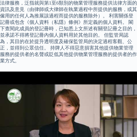
法律服務，泛指就與第1至6類別的物業管理服務提供法律方面的
資訊及意見（由律師或大律師在執業過程中所提供的服務，或其
僱用的任何人為推展該過程而提供的服務除外）。 利害關係登
記冊或包含《個人資料（私隱）條例》所定義的個人資料。 閣
下查閱此成員的登記冊時，已知悉上文所述有關登記冊之目的，
並承諾不得將登記冊內個人資料用於其他目的。 但監管局認
為，其目的在於提升透明度及確保監管局的決定過程客觀、公
正，並得到公眾信任。 持牌人不得惡意損害其他提供物業管理
服務的提供者的名聲或貶低其他提供物業管理服務的提供者的作
業方式。