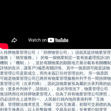
A 持牌物業管理公司（「持牌物管公司」）須就其提供物業管理
服務（「物管服務」） 的每一個物業制定一套有效處理投訴2的
機制（「機制」），並於有關物業的顯眼地方展示載有有關機制
詳情的告示，讓客戶3備悉有關詳情。 其中一個原因可能是該物
業管理公司是新成立，而尚未簽訂任何管理合約。 另一個原因
可能是物業管理公司已將所有物業管理服務外判予另一間持牌物
業管理公司（次承判商），因此該物業被視為屬於次承判商的組
合（更多外判例子，請按此）。 在此等情況下，物業管理公司
無須聘用任何持牌物業管理人，但為了持有物業管理公司牌照，
仍必須符合上述準則一。 人民銀行就內地與香港利率「互換
通」管理辦法徵求意見，明確「北向互換通」初期可交易標的為
利率互換產品，以人民幣報價、交易及結算；並會實行額度管