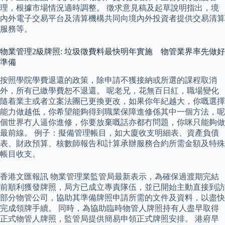
理，根據市場情況適時調整。 徵求意見稿及起草說明指出，境
內外電子交易平台及清算機構共同向境內外投資者提供交易清算
服務等。
物業管理2級牌照: 垃圾徵費料最快明年實施 物管業界率先做好
準備
按照學院學費退還的政策，除申請不獲接納或所選的課程取消
外，所有已繳學費恕不退還。 呢老兄，花無百日紅，職場變化
隨着業主或者立案法團已更換更改，如果你年紀越大，你嘅選擇
能力做越低，你希望能夠得到職業保障進修係其中一個方法，呢
個世界冇人逼你進修，你要放棄嘅話亦都冇問題，你咪只能夠做
最前線。 例子：擬備管理帳目，如大廈收支明細表、資產負債
表、財政預算、核數師報告和計算承辦服務合約所需金額及特殊
帳目收支。
香港文匯報訊 物業管理業監管局最新表示，為確保過渡期完結
前順利獲發牌照，局方已成立專責隊伍，並已開始主動直接到訪
部分物管公司，協助其準備牌照申請所需的文件及資料，以盡快
完成領牌手續。 同時，為協助臨時物管人牌照持有人盡早取得
正式物管人牌照，監管局提供簡易申領正式牌照安排。 港府早