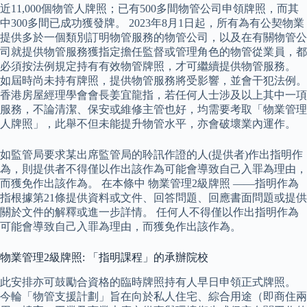
近11,000個物管人牌照；已有500多間物管公司申領牌照，而其
中300多間已成功獲發牌。 2023年8月1日起，所有為有公契物業
提供多於一個類別訂明物管服務的物管公司，以及在有關物管公
司就提供物管服務獲指定擔任監督或管理角色的物管從業員，都
必須按法例規定持有有效物管牌照，才可繼續提供物管服務。
如屆時尚未持有牌照，提供物管服務將受影響，並會干犯法例。
香港房屋經理學會會長姜宜龍指，若任何人士涉及以上其中一項
服務，不論清潔、保安或維修主管也好，均需要考取「物業管理
人牌照」，此舉不但未能提升物管水平，亦會破壞業內運作。
如監管局要求某出席監管局的聆訊作證的人(提供者)作出指明作
為，則提供者不得僅以作出該作為可能會導致自己入罪為理由，
而獲免作出該作為。 在本條中 物業管理2級牌照 ——指明作為
指根據第21條提供資料或文件、回答問題、回應書面問題或提供
關於文件的解釋或進一步詳情。 任何人不得僅以作出指明作為
可能會導致自己入罪為理由，而獲免作出該作為。
物業管理2級牌照: 「指明課程」的承辦院校
此安排亦可鼓勵合資格的臨時牌照持有人早日申領正式牌照。
今輪「物管支援計劃」旨在向於私人住宅、綜合用途（即商住兩