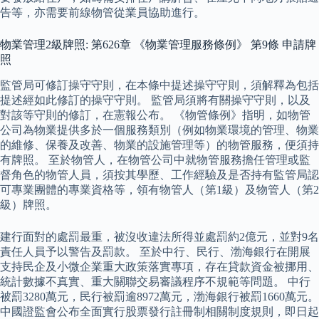
告等，亦需要前線物管從業員協助進行。
物業管理2級牌照: 第626章 《物業管理服務條例》 第9條 申請牌
照
監管局可修訂操守守則，在本條中提述操守守則，須解釋為包括
提述經如此修訂的操守守則。 監管局須將有關操守守則，以及
對該等守則的修訂，在憲報公布。 《物管條例》指明，如物管
公司為物業提供多於一個服務類別（例如物業環境的管理、物業
的維修、保養及改善、物業的設施管理等）的物管服務，便須持
有牌照。 至於物管人，在物管公司中就物管服務擔任管理或監
督角色的物管人員，須按其學歷、工作經驗及是否持有監管局認
可專業團體的專業資格等，領有物管人（第1級）及物管人（第2
級）牌照。
建行面對的處罰最重，被沒收違法所得並處罰約2億元，並對9名
責任人員予以警告及罰款。 至於中行、民行、渤海銀行在開展
支持民企及小微企業重大政策落實專項，存在貸款資金被挪用、
統計數據不真實、重大關聯交易審議程序不規範等問題。 中行
被罰3280萬元，民行被罰逾8972萬元，渤海銀行被罰1660萬元。
中國證監會公布全面實行股票發行註冊制相關制度規則，即日起