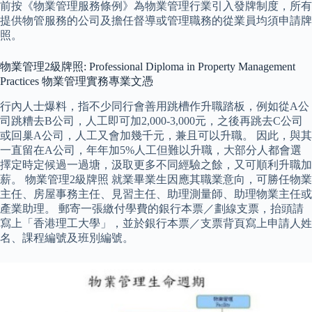
前按《物業管理服務條例》為物業管理行業引入發牌制度，所有
提供物管服務的公司及擔任督導或管理職務的從業員均須申請牌
照。
物業管理2級牌照: Professional Diploma in Property Management
Practices 物業管理實務專業文憑
行內人士爆料，指不少同行會善用跳槽作升職踏板，例如從A公
司跳糟去B公司，人工即可加2,000-3,000元，之後再跳去C公司
或回巢A公司，人工又會加幾千元，兼且可以升職。 因此，與其
一直留在A公司，年年加5%人工但難以升職，大部分人都會選
擇定時定候過一過塘，汲取更多不同經驗之餘，又可順利升職加
薪。 物業管理2級牌照 就業畢業生因應其職業意向，可勝任物業
主任、房屋事務主任、見習主任、助理測量師、助理物業主任或
產業助理。 郵寄一張繳付學費的銀行本票／劃線支票，抬頭請
寫上「香港理工大學」，並於銀行本票／支票背頁寫上申請人姓
名、課程編號及班別編號。