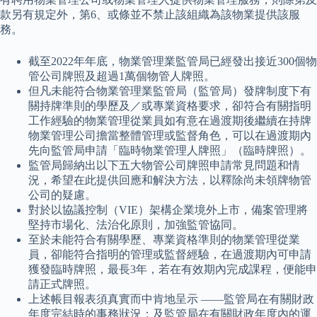
款另有規定外，第6、或條並不禁止該組織為該物業提供該服
務。
截至2022年年底，物業管理業監管局已經發出接近300個物
管公司牌照及超過1萬個物管人牌照。
但凡未能符合物業管理業監管局（監管局）發牌制度下有
關持牌準則的學歷及／或專業資格要求，卻符合有關指明
工作經驗的物業管理從業員如有意在過渡期後繼續在持牌
物業管理公司擔當整體管理或監督角色，可以在過渡期內
先向監管局申請「臨時物業管理人牌照」（臨時牌照）。
監管局歸納出以下五大物管公司牌照申請常見問題和情
況，希望在此提供回應和解決方法，以釋除尚未領牌物管
公司的疑慮。
對於以協議控制（VIE）架構企業境外上市，備案管理將
堅持市場化、法治化原則，加強監管協同。
至於未能符合有關學歷、專業資格準則的物業管理從業
員，卻能符合指明的管理或監督經驗，在過渡期內可申請
獲發臨時牌照，最長3年，若在有效期內完成課程，便能申
請正式牌照。
上述帳目報表須真實而中肯地呈示 ——監管局在有關財政
年度完結時的事務狀況；及監管局在有關財政年度內的運