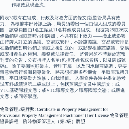
作績效及現金流。
附表3(載有在組成、行政及財務方面的條文)就監管局具有效
力。 為根據本部聆訊上訴，局長須委出一個由個人組成的委員
團，該委員團由1名主席及11名其他成員組成。 根據第25或26或
條撤銷牌照或暫時吊銷牌照，不具有以下效力 ——廢止或影響
由持牌人訂立的協議、交易或安排，不論該協議、交易或安排是
在撤銷或暫時吊銷之前或之後訂立的；或影響根據該協議、交易
或安排產生的權利、義務或法律責任。 監管局須不時藉於憲報
刊登的公告，公布持牌人名單(包括其姓名或名稱，以及牌照號
碼)。 除了要識照顧業主、管理下屬，以及同承辦商協調，更要
留意物管行業漸趨專業化，將來想把握多些機會，爭取表現搏升
職，平日就要勤力進修，自我增值。 入學條件香港中學文憑考
試五科成績達第二級或以上，包括英國語文及中國語文；或
VTC基礎課程文憑；或VTC職專文憑／職專國際文憑；或毅進
文憑；或同等學歷。
物業管理2級牌照: Certificate in Property Management for
Provisional Property Management Practitioner (Tier License 物業管理
證書課程 – 臨時物業管理人（第2級）牌照