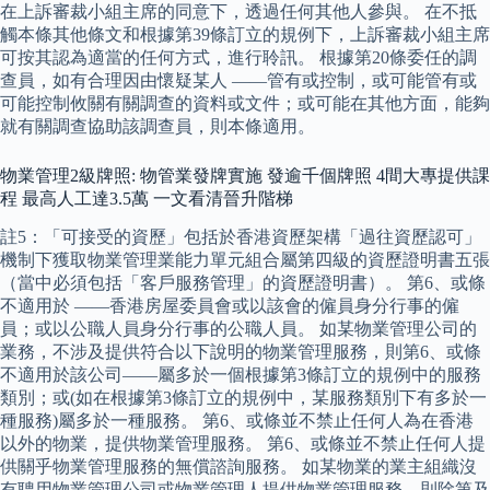
在上訴審裁小組主席的同意下，透過任何其他人參與。 在不抵
觸本條其他條文和根據第39條訂立的規例下，上訴審裁小組主席
可按其認為適當的任何方式，進行聆訊。 根據第20條委任的調
查員，如有合理因由懷疑某人 ——管有或控制，或可能管有或
可能控制攸關有關調查的資料或文件；或可能在其他方面，能夠
就有關調查協助該調查員，則本條適用。
物業管理2級牌照: 物管業發牌實施 發逾千個牌照 4間大專提供課
程 最高人工達3.5萬 一文看清晉升階梯
註5：「可接受的資歷」包括於香港資歷架構「過往資歷認可」
機制下獲取物業管理業能力單元組合屬第四級的資歷證明書五張
（當中必須包括「客戶服務管理」的資歷證明書）。 第6、或條
不適用於 ——香港房屋委員會或以該會的僱員身分行事的僱
員；或以公職人員身分行事的公職人員。 如某物業管理公司的
業務，不涉及提供符合以下說明的物業管理服務，則第6、或條
不適用於該公司——屬多於一個根據第3條訂立的規例中的服務
類別；或(如在根據第3條訂立的規例中，某服務類別下有多於一
種服務)屬多於一種服務。 第6、或條並不禁止任何人為在香港
以外的物業，提供物業管理服務。 第6、或條並不禁止任何人提
供關乎物業管理服務的無償諮詢服務。 如某物業的業主組織沒
有聘用物業管理公司或物業管理人提供物業管理服務，則除第及