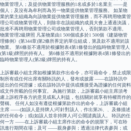
物業管理人；及提供物業管理服務的1名或多於1名業主 ——是
個人；及沒有為牟利而為另一物業提供物業管理服務。 如某物
業的業主組織為向該物業提供物業管理服務，而不再聘用物業管
理公司或物業管理人，則除非在該組織的成員大會上通過決議，
批准不再聘用物業管理公司或物業管理人，否則第款不適用。
物業管理2級牌照 凡某物業由1 500個或多於1 500個《建築物管
理條例》(第344章)第2條所界定的單位組成，第及款不適用於該
物業。 第6條並不適用於根據附表4第1條發出的臨時物業管理人
(第1級)牌照的持有人。 第6條並不適用於根據附表4第1條發出的
臨時物業管理人(第2級)牌照的持有人。
上訴審裁小組主席如根據第款作出命令，亦可藉命令，禁止或限
制所有或任何出席有關聆訊的人，發布或披露 ——在該聆訊中
提出的任何證據；或在該聆訊中提供或獲接受為證據的任何資料
或文件所載的任何事宜。 為施行第款，上訴審裁小組主席須考
慮上訴程序各方的意見或私人利益，包括關於就享有特權而作的
聲稱。 任何人如沒有遵從根據第款作出的命令，上訴審裁小組
主席 ——(如該人是持牌人)可針對該人，作出第26、、及條描述
的任何命令；或(如該人並非持牌人)可公開譴責該人。 聆訊的任
何一方 ——在上訴審裁小組主席作出的命令的規限下，可在聆
訊進行期間在場；及可 ——親身參與；透過法律代表參與；或