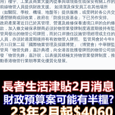
用）樓宇、工業及商業大廈內從事與環境衞生或保安有關工作的
前線物管人員提供財政支援。 如清潔及保安員工在其他場所
（如醫院、學校、機場、地盤等）提供服務，或受聘於各公共交
通營辦商或回收業，政府在「防疫抗疫基金」下已另作安排。
政府產業署近日已於其管理、營運及維修保養邊境口岸的合約條
款，加入條文確保承辦商必須於物管業發牌制度過渡期後持有監
管局發出的物管公司牌照，而於口岸擔任設施管理經理或主任的
人員，亦須於過渡期後持有有效物管人牌照。 監管局會於今年8
月31日第二屆「國際物業管理及採購博覽」（博覽會）中舉辦監
管局「物管先鋒」嘉許典禮，向全港首批獲發牌照的物管公司頒
發「物管先鋒」嘉許狀，以表揚其積極支持物管業發牌制度，推
動香港物管行業朝專業化優質化發展。