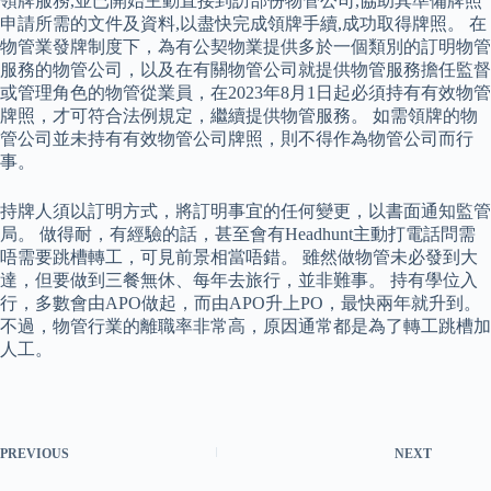
領牌服務,並已開始主動直接到訪部份物管公司,協助其準備牌照
申請所需的文件及資料,以盡快完成領牌手續,成功取得牌照。 在
物管業發牌制度下，為有公契物業提供多於一個類別的訂明物管
服務的物管公司，以及在有關物管公司就提供物管服務擔任監督
或管理角色的物管從業員，在2023年8月1日起必須持有有效物管
牌照，才可符合法例規定，繼續提供物管服務。 如需領牌的物
管公司並未持有有效物管公司牌照，則不得作為物管公司而行
事。
持牌人須以訂明方式，將訂明事宜的任何變更，以書面通知監管
局。 做得耐，有經驗的話，甚至會有Headhunt主動打電話問需
唔需要跳槽轉工，可見前景相當唔錯。 雖然做物管未必發到大
達，但要做到三餐無休、每年去旅行，並非難事。 持有學位入
行，多數會由APO做起，而由APO升上PO，最快兩年就升到。
不過，物管行業的離職率非常高，原因通常都是為了轉工跳槽加
人工。
PREVIOUS
NEXT