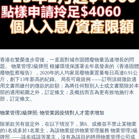
香港在繁榮進步背後，一直面對城市固體廢物量迅速增長的問
題。 物業管理2級牌照 根據環境保護署去年底發表的《香港固體
廢物監察報告》，2020年的人均家居廢物棄置量每日高達0.91公
斤，創下13年新高的紀錄。 局長可藉規例 ——訂明須就徵款適
用文書而繳付的徵款的款額；為將任何類別人士或文書豁除於本
部的適用範圍之外，訂定條文；及概括而言為更有效地施行本
部，訂定條文。
物業管理2級牌照: 物管業因疫情對人才需求增加
除第款另有規定外，在以下情況下，第6、或條並不禁止某物業
的1名或多於1名業主，為該物業提供物業管理服務 物業管理2級
牌照 ——該名或該等業主，沒有為該目的聘用物業管理公司或