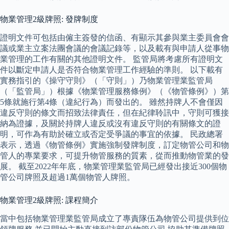
物業管理2級牌照: 發牌制度
證明文件可包括由僱主簽發的信函、有顯示其參與業主委員會會
議或業主立案法團會議的會議記錄等，以及載有與申請人從事物
業管理的工作有關的其他證明文件。 監管局將考慮所有證明文
件以斷定申請人是否符合物業管理工作經驗的準則。 以下載有
實務指引的《操守守則》（「守則」）乃物業管理業監管局
（「監管局」）根據《物業管理服務條例》（《物管條例》）第
5‍‍‍條就施行第4條（違紀行為）而發出的。 雖然持牌人不會僅因
違反守則的條文而招致法律責任，但在紀律聆訊中，守則可獲接
納為證據，及關於持牌人違反或沒有違反守則的有關條文的證
明，可作為有助於確立或否定受爭議的事宜的依據。 民政總署
表示，透過《物管條例》實施強制發牌制度，訂定物管公司和物
管人的專業要求，可提升物管服務的質素，從而推動物管業的發
展。 截至2022年年底，物業管理業監管局已經發出接近300個物
管公司牌照及超過1萬個物管人牌照。
物業管理2級牌照: 課程簡介
當中包括物業管理業監管局成立了專責隊伍為物管公司提供到位