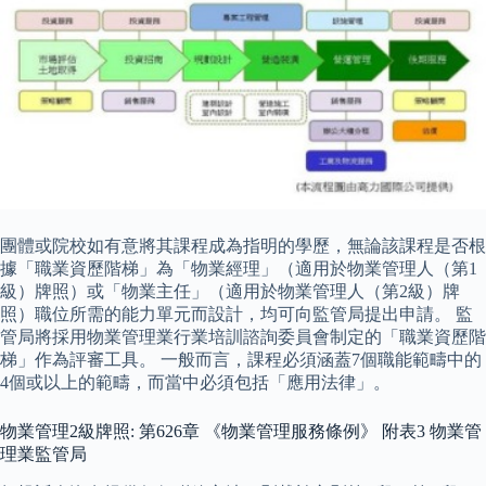
團體或院校如有意將其課程成為指明的學歷，無論該課程是否根
據「職業資歷階梯」為「物業經理」（適用於物業管理人（第1
級）牌照）或「物業主任」（適用於物業管理人（第2級）牌
照）職位所需的能力單元而設計，均可向監管局提出申請。 監
管局將採用物業管理業行業培訓諮詢委員會制定的「職業資歷階
梯」作為評審工具。 一般而言，課程必須涵蓋7個職能範疇中的
4個或以上的範疇，而當中必須包括「應用法律」。
物業管理2級牌照: 第626章 《物業管理服務條例》 附表3 物業管
理業監管局