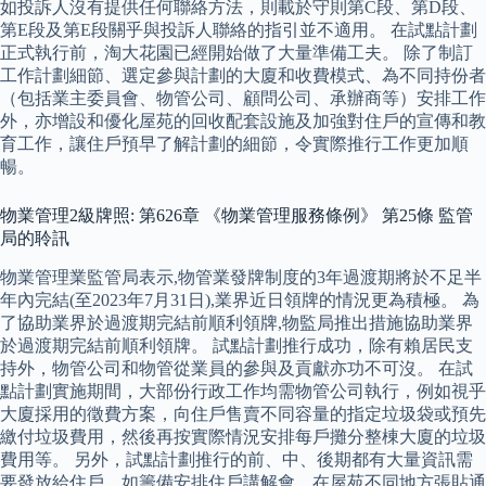
如投訴人沒有提供任何聯絡方法，則載於守則第C段、第D段、
第E段及第E段關乎與投訴人聯絡的指引並不適用。 在試點計劃
正式執行前，淘大花園已經開始做了大量準備工夫。 除了制訂
工作計劃細節、選定參與計劃的大廈和收費模式、為不同持份者
（包括業主委員會、物管公司、顧問公司、承辦商等）安排工作
外，亦增設和優化屋苑的回收配套設施及加強對住戶的宣傳和教
育工作，讓住戶預早了解計劃的細節，令實際推行工作更加順
暢。
物業管理2級牌照: 第626章 《物業管理服務條例》 第25條 監管
局的聆訊
物業管理業監管局表示,物管業發牌制度的3年過渡期將於不足半
年內完結(至2023年7月31日),業界近日領牌的情況更為積極。 為
了協助業界於過渡期完結前順利領牌,物監局推出措施協助業界
於過渡期完結前順利領牌。 試點計劃推行成功，除有賴居民支
持外，物管公司和物管從業員的參與及貢獻亦功不可沒。 在試
點計劃實施期間，大部份行政工作均需物管公司執行，例如視乎
大廈採用的徵費方案，向住戶售賣不同容量的指定垃圾袋或預先
繳付垃圾費用，然後再按實際情況安排每戶攤分整棟大廈的垃圾
費用等。 另外，試點計劃推行的前、中、後期都有大量資訊需
要發放給住戶，如籌備安排住戶講解會、在屋苑不同地方張貼通