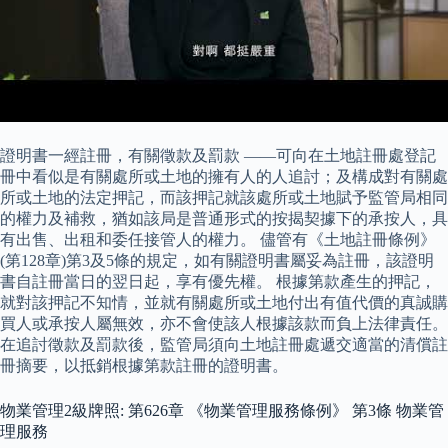
證明書一經註冊，有關徵款及罰款 ——可向在土地註冊處登記
冊中看似是有關處所或土地的擁有人的人追討；及構成對有關處
所或土地的法定押記，而該押記就該處所或土地賦予監管局相同
的權力及補救，猶如該局是普通形式的按揭契據下的承按人，具
有出售、出租和委任接管人的權力。 儘管有《土地註冊條例》
(第128章)第3及5條的規定，如有關證明書屬妥為註冊，該證明
書自註冊當日的翌日起，享有優先權。 根據第款產生的押記，
就對該押記不知情，並就有關處所或土地付出有值代價的真誠購
買人或承按人屬無效，亦不會使該人根據該款而負上法律責任。
在追討徵款及罰款後，監管局須向土地註冊處遞交適當的清償註
冊摘要，以抵銷根據第款註冊的證明書。
物業管理2級牌照: 第626章 《物業管理服務條例》 第3條 物業管
理服務