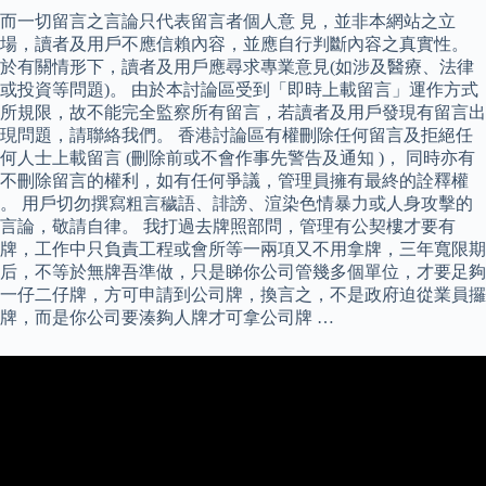
而一切留言之言論只代表留言者個人意 見，並非本網站之立
場，讀者及用戶不應信賴內容，並應自行判斷內容之真實性。
於有關情形下，讀者及用戶應尋求專業意見(如涉及醫療、法律
或投資等問題)。 由於本討論區受到「即時上載留言」運作方式
所規限，故不能完全監察所有留言，若讀者及用戶發現有留言出
現問題，請聯絡我們。 香港討論區有權刪除任何留言及拒絕任
何人士上載留言 (刪除前或不會作事先警告及通知 )， 同時亦有
不刪除留言的權利，如有任何爭議，管理員擁有最終的詮釋權
。 用戶切勿撰寫粗言穢語、誹謗、渲染色情暴力或人身攻擊的
言論，敬請自律。 我打過去牌照部問，管理有公契樓才要有
牌，工作中只負責工程或會所等一兩項又不用拿牌，三年寬限期
后，不等於無牌吾準做，只是睇你公司管幾多個單位，才要足夠
一仔二仔牌，方可申請到公司牌，換言之，不是政府迫從業員攞
牌，而是你公司要湊夠人牌才可拿公司牌 …