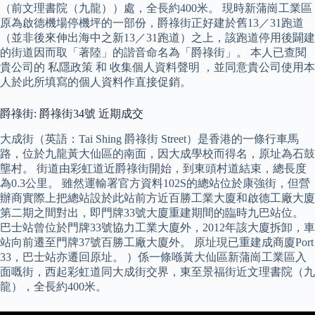
（前文理書院（九龍））處，全長約400米。 現時新蒲崗工業區
原為啟德機場停機坪的一部份，爵祿街正好建於舊13／31跑道
（並非後來伸出海中之新13／31跑道）之上，該跑道停用後闢建
的街道因而取「著陸」的諧音命名為「爵祿街」。 本人已查閱
貴公司的 私隱政策 和 收集個人資料聲明 ，並同意貴公司使用本
人於此所填寫的個人資料作直接促銷。
爵祿街: 爵祿街34號 近期成交
大成街（英語：Tai Shing 爵祿街 Street）是香港的一條行車馬
路，位於九龍黃大仙區的南面，因大成學校而得名，原址為石鼓
壟村。 街道由彩虹道近爵祿街開始，到東頭村道結束，總長度
為0.3公里。 雖然運輸署官方資料102S的總站位於康強街，但營
辦商實際上把總站設於此站前方近百勝工業大廈和啟德工廠大廈
第二期之間對出，即門牌33號大廈重建期間的臨時九巴站位。
巴士站曾位於門牌33號協力工業大廈外，2012年該大廈拆卸，車
站向前遷至門牌37號百勝工廠大廈外。 原址現已重建成商廈Port
33，巴士站亦遷回原址。 ）係一條喺黃大仙區新蒲崗工業區入
面嘅街，西起彩虹道同大成街交界，東至景福街近文理書院（九
龍），全長約400米。