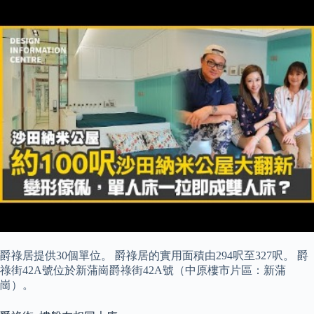
爵祿居提供30個單位。 爵祿居的實用面積由294呎至327呎。 爵
祿街42A號位於新蒲崗爵祿街42A號（中原樓市片區：新蒲
崗）。