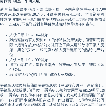
爵祿街: 樓盤在相同大廈
港灣,新蒲崗廣場,衍慶大廈,崇齡大廈。 區內家庭住戶每月收入中
位數為HK$ 爵祿街 28,740，年齡中位數為 41.0歲。 本頁顯示的
樓盤說明和相關信息均由地產代理或業主或第三方提供的樓盤資
料。 OneDay不保證或對其準確性或完整性承擔任何責任。
入伙日期由05/1964開始。
雖然運輸署官方資料102S的總站位於康強街，但營辦商實
際上把總站設於此站前方近百勝工業大廈和啟德工廠大廈
第二期之間對出，即門牌33號大廈重建期間的臨時九巴站
位。
入伙日期由01/1999開始。
街道由彩虹道近爵祿街開始，到東頭村道結束，總長度為
0.3公里。
爵祿街36號的實用面積由529呎至529呎。
爵祿街36號位於新蒲崗爵祿街36號（中原樓市片區：新蒲崗）。
爵祿街36號提供5個單位。 爵祿街36號的實用面積由529呎至529
呎。 爵祿街 假如你有任何意見或投訴，應先與上列相關部門聯
絡。 各部門同事會適時跟進處理，作出回覆。 若你對相關部門
的回應或處理方法感到不滿，或希望就各項政策或程序正式向本