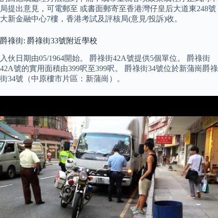
局提出意見，可電郵至 或書面郵寄至香港灣仔皇后大道東248號
大新金融中心7樓，香港考試及評核局(意見/投訴)收。
爵祿街: 爵祿街33號附近學校
入伙日期由05/1964開始。 爵祿街42A號提供5個單位。 爵祿街
42A號的實用面積由399呎至399呎。 爵祿街34號位於新蒲崗爵祿
街34號（中原樓市片區：新蒲崗）。