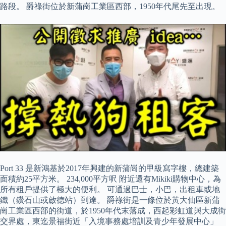
路段。 爵祿街位於新蒲崗工業區西部，1950年代尾先至出現。
Port 33 是新鴻基於2017年興建的新蒲崗的甲級寫字樓，總建築
面積約25平方米。 234,000平方呎 附近還有Mikiki購物中心，為
所有租戶提供了極大的便利。 可通過巴士，小巴，出租車或地
鐵（鑽石山或啟德站）到達。 爵祿街是一條位於黃大仙區新蒲
崗工業區西部的街道，於1950年代末落成，西起彩虹道與大成街
交界處，東迄景福街近「入境事務處培訓及青少年發展中心」