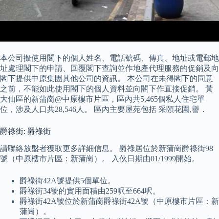
本公司擬使用閣下的個人姓名、電話號碼、傳真、地址或電郵地
址處理閣下的申請、回覆閣下查詢並作地產代理服務的促銷及向
閣下提供中原集團其他公司的資訊。 本公司在未得閣下的同意
之前，不能如此使用閣下的個人資料並向閣下作直接促銷。 黃
大仙區的新蒲崗@中原樓市片區，區內共5,465個私人住宅單
位，涉及人口共28,546人。 區內主要屋苑包括 采頤花園,譽．
爵祿街: 爵祿街
請聯絡放盤者獲取更多詳細信息。 爵祿居位於新蒲崗爵祿街98
號（中原樓市片區：新蒲崗）。 入伙日期由01/1999開始。
爵祿街42A號提供5個單位。
爵祿街34號的實用面積由259呎至664呎。
爵祿街42A號位於新蒲崗爵祿街42A號（中原樓市片區：新
蒲崗）。