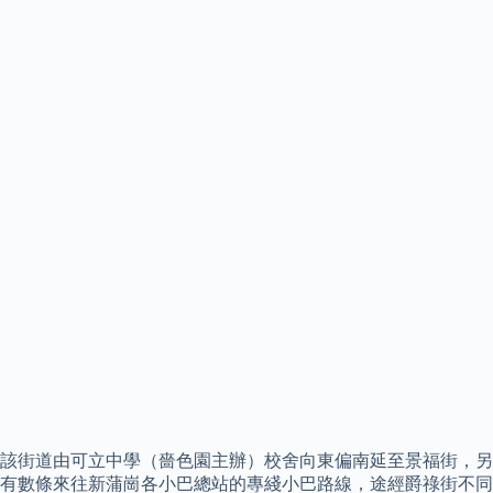
該街道由可立中學（嗇色園主辦）校舍向東偏南延至景福街，另
有數條來往新蒲崗各小巴總站的專綫小巴路線，途經爵祿街不同