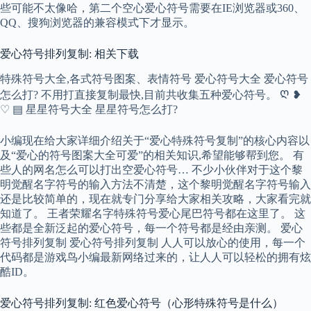
些可能不太像哈，第二个空心爱心符号需要在IE浏览器或360、
QQ、搜狗浏览器的兼容模式下才显示。
爱心符号排列复制: 相关下载
特殊符号大全,各式符号图案、表情符号 爱心符号大全 爱心符号
怎么打? 不用打直接复制最快,目前共收集五种爱心符号。 Ღ ❥
♡ ▤ 星星符号大全 星星符号怎么打?
小编现在给大家详细介绍关于“爱心特殊符号复制”的核心内容以
及“爱心的符号图案大全可爱”的相关知识,希望能够帮到您。 有
些人的网名怎么可以打出空爱心符号… 不少小伙伴对于这个黎
明觉醒名字符号的输入方法不清楚，这个黎明觉醒名字符号输入
还是比较简单的，现在就专门分享给大家相关攻略，大家看完就
知道了。 王者荣耀名字特殊符号爱心尾巴符号都在这里了。 这
些都是全新泛起的爱心符号，每一个符号都是经由亲测。 爱心
符号排列复制 爱心符号排列复制 人人可以放心的使用，每一个
代码都是游戏鸟小编最新网络过来的，让人人可以轻松的拥有炫
酷ID。
爱心符号排列复制: 红色爱心符号（心形特殊符号是什么）