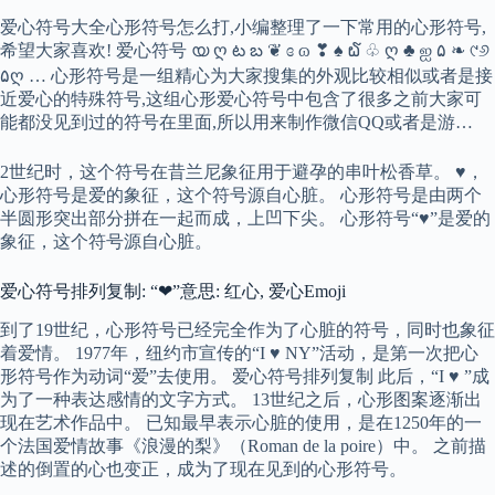
爱心符号大全心形符号怎么打,小编整理了一下常用的心形符号,
希望大家喜欢! 爱心符号 യ ღ ట బ ❦ ɞ ɷ ❣ ♠ ໖ ♧ ღ ♣ ஐ ۵ ❧ ୯୬
۵ღ … 心形符号是一组精心为大家搜集的外观比较相似或者是接
近爱心的特殊符号,这组心形爱心符号中包含了很多之前大家可
能都没见到过的符号在里面,所以用来制作微信QQ或者是游…
2世纪时，这个符号在昔兰尼象征用于避孕的串叶松香草。 ♥，
心形符号是爱的象征，这个符号源自心脏。 心形符号是由两个
半圆形突出部分拼在一起而成，上凹下尖。 心形符号“♥”是爱的
象征，这个符号源自心脏。
爱心符号排列复制: “❤”意思: 红心, 爱心Emoji
到了19世纪，心形符号已经完全作为了心脏的符号，同时也象征
着爱情。 1977年，纽约市宣传的“I ♥ NY”活动，是第一次把心
形符号作为动词“爱”去使用。 爱心符号排列复制 此后，“I ♥ ”成
为了一种表达感情的文字方式。 13世纪之后，心形图案逐渐出
现在艺术作品中。 已知最早表示心脏的使用，是在1250年的一
个法国爱情故事《浪漫的梨》（Roman de la poire）中。 之前描
述的倒置的心也变正，成为了现在见到的心形符号。