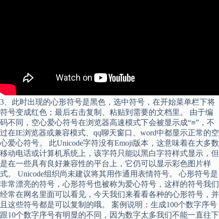
3、此时出现的心形符号是黑色，选中符号，在开始菜单栏下将
符号变成红色；最后右击复制、粘贴到需要的文档里。 由于编
码不同，空心爱心符号在浏览器高速模式下会被显示成“≡”，不
过在IE浏览器或兼容模式、qq聊天窗口、word中都显示正常的空
心爱心符号。 此Unicode字符没有Emoji版本，这意味着在大多数
移动电话或计算机系统上，该字符只能以黑白字符样式显示，但
是在一些具有良好兼容性的平台上，它仍可以显示彩色图片样
式。 Unicode组织尚未建议将其用作通用表情符号。 心形符号是
非常漂亮的符号，心形符号也被称为爱心符号，这样的符号我们
经常在网名里面可以看见，今天我们来看看各种的心形符号，并
且这些符号都是可以复制的哦。 案例说明：生成100个数字序号
跟10个数字序号有明显的不同，因为数字太多我们不能一直往下