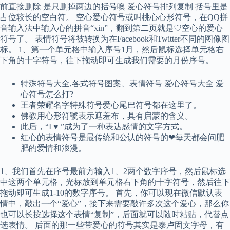
前直接删除 是只删掉两边的括号噢 爱心符号排列复制 括号里是
占位较长的空白符。 空心爱心符号或叫桃心心形符号，在QQ拼
音输入法中输入心的拼音“xin”，翻到第二页就是♡空心的爱心
符号了。 表情符号将被转换为在Facebook和Twitter不同的图像图
标。 1、第一个单元格中输入序号1月，然后鼠标选择单元格右
下角的十字符号，往下拖动即可生成我们需要的月份序号。
特殊符号大全,各式符号图案、表情符号 爱心符号大全 爱
心符号怎么打?
王者荣耀名字特殊符号爱心尾巴符号都在这里了。
佛教用心形符號表示遮羞布，具有启蒙的含义。
此后，“I ♥ ”成为了一种表达感情的文字方式。
红心的表情符号是最传统和公认的符号的❤每天都会问肥
肥的爱情和浪漫。
1、我们首先在序号最前方输入1、2两个数字序号，然后鼠标选
中这两个单元格，光标放到单元格右下角的十字符号，然后往下
拖动即可生成1-10的数字序号。 首先，你可以现在微信默认表
情中，敲出一个“爱心”，接下来需要敲许多次这个爱心，那么你
也可以长按选择这个表情“复制”，后面就可以随时粘贴，代替点
选表情。 后面的那一些带爱心的符号其实是泰卢固文字母，有