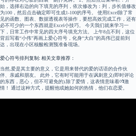
始，选择右边的向下填充的序列，依次修改为：列，步长值修改
为100，然后点击确定即可生成1-100的序号。 使用Excel除了常
见的函数、图表、数据透视表等操作，要想高效完成工作，还有
必不可少的一个东西就是Excel小技巧。 今天我们就来学习一
下，日常工作中常见的四大序号填充方法。 上午8点不到，这位
背后写着“小伟”再画上爱心符号，化身“大白”的高伟已提前到
达，出现在小区核酸检测预准备现场。
爱心符号排列复制: 相关文章推荐：
当然,爱是其主要的意义，它是用来替代的爱的话语的合作伙
伴、亲戚和朋友。 此外，它有时可能用于在讽刺意义(即时评论
的东西，恶心，但不可避免的).除了爱情，这表情意味着💏激
情！ 通过这种方式，提醒他或她如何的热情，他们在恋爱。