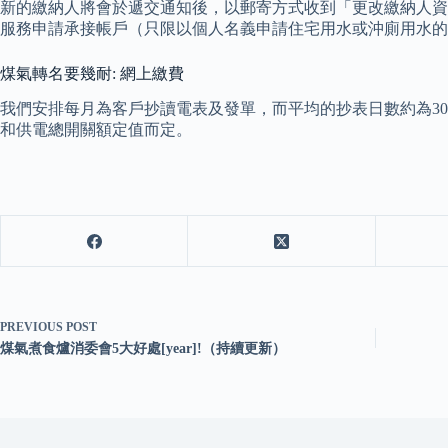
新的繳納人將會於遞交通知後，以郵寄方式收到「更改繳納人資
服務申請承接帳戶（只限以個人名義申請住宅用水或沖廁用水的
煤氣轉名要幾耐: 網上繳費
我們安排每月為客戶抄讀電表及發單，而平均的抄表日數約為3
和供電總開關額定值而定。
PREVIOUS
POST
煤氣煮食爐消委會5大好處[year]!（持續更新）