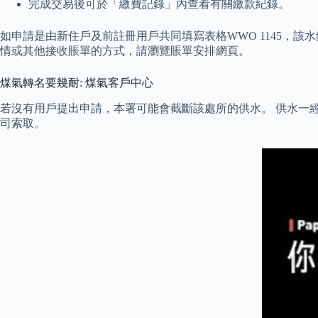
完成交易後可於「繳費記錄」內查看有關繳款紀錄。
如申請是由新住戶及前註冊用戶共同填寫表格WWO 1145，該
情或其他接收賬單的方式，請瀏覽賬單安排網頁。
煤氣轉名要幾耐: 煤氣客戶中心
若沒有用戶提出申請，本署可能會截斷該處所的供水。 供水一
司索取。