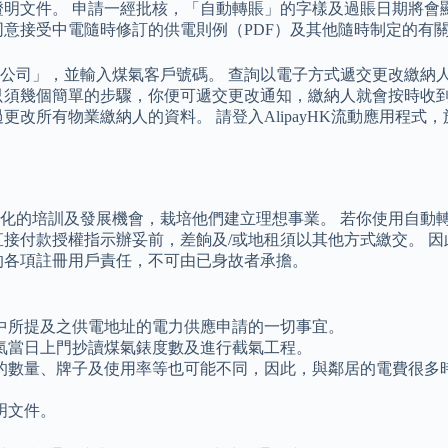
證明文件。 申請一經批核，「自動轉賬」的字樣及過賬日期將會
同意接受中電隨時修訂的供電則例（PDF）及其他隨時制定的有
公司」，並輸入煤氣客戶號碼。 查詢以電子方式遞交更改繳納
只須幾個簡單的步驟，你便可遞交更改通知，繳納人就會按時收到
更改所有物業繳納人的資料。 請登入AlipayHK流動應用程
化的培訓及發展機會，栽培他們建立理想事業。 若你使用自動轉
直接付款授權指示辦妥前，差餉及/或地租須以其他方式繳交。 
的各項註冊用戶責任，不可由已身故者承擔。
中所提及之供電地址的電力供應申請的一切事宜。
氣當日上門抄讀煤氣錶度數及進行截氣工程。
的數量、牌子及使用率等也可能不同，因此，與鄰居的電費很多
。
明文件。