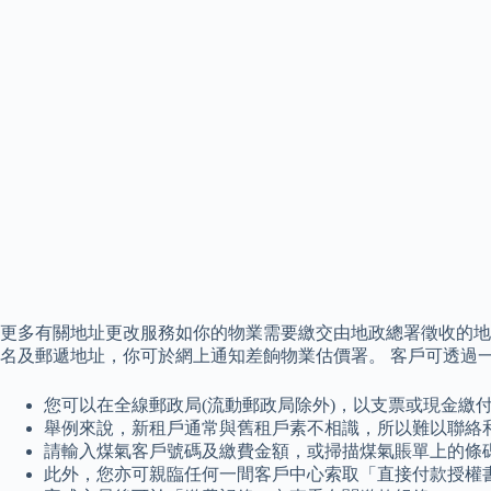
更多有關地址更改服務如你的物業需要繳交由地政總署徵收的地
名及郵遞地址，你可於網上通知差餉物業估價署。 客戶可透過
您可以在全線郵政局(流動郵政局除外)，以支票或現金繳
舉例來說，新租戶通常與舊租戶素不相識，所以難以聯絡
請輸入煤氣客戶號碼及繳費金額，或掃描煤氣賬單上的條
此外，您亦可親臨任何一間客戶中心索取「直接付款授權書」