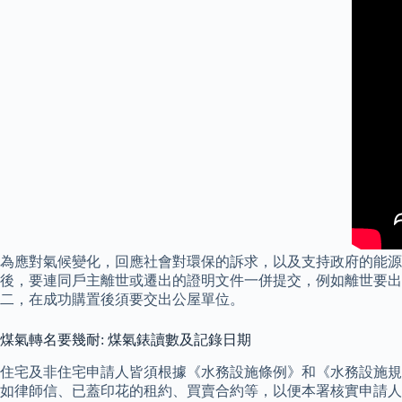
為應對氣候變化，回應社會對環保的訴求，以及支持政府的能源
後，要連同戶主離世或遷出的證明文件一併提交，例如離世要出
二，在成功購置後須要交出公屋單位。
煤氣轉名要幾耐: 煤氣錶讀數及記錄日期
住宅及非住宅申請人皆須根據《水務設施條例》和《水務設施規
如律師信、已蓋印花的租約、買賣合約等，以便本署核實申請人