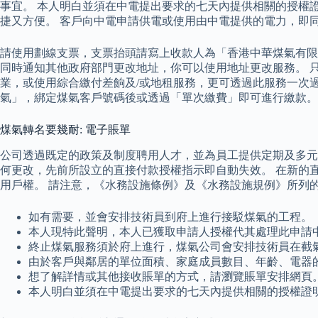
事宜。 本人明白並須在中電提出要求的七天內提供相關的授權
捷又方便。 客戶向中電申請供電或使用由中電提供的電力，即
請使用劃線支票，支票抬頭請寫上收款人為「香港中華煤氣有限
同時通知其他政府部門更改地址，你可以使用地址更改服務。 
業，或使用綜合繳付差餉及/或地租服務，更可透過此服務一次過
氣」，綁定煤氣客戶號碼後或透過「單次繳費」即可進行繳款。
煤氣轉名要幾耐: 電子賬單
公司透過既定的政策及制度聘用人才，並為員工提供定期及多元
何更改，先前所設立的直接付款授權指示即自動失效。 在新的
用戶權。 請注意，《水務設施條例》及《水務設施規例》所列
如有需要，並會安排技術員到府上進行接駁煤氣的工程。
本人現特此聲明，本人已獲取申請人授權代其處理此申請
終止煤氣服務須於府上進行，煤氣公司會安排技術員在截
由於客戶與鄰居的單位面積、家庭成員數目、年齡、電器
想了解詳情或其他接收賬單的方式，請瀏覽賬單安排網頁
本人明白並須在中電提出要求的七天內提供相關的授權證