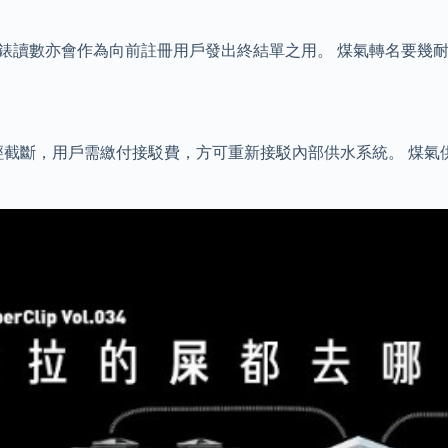
水錶讀數亦會作為向前註冊用戶發出終結單之用。 煤氣轉名要幾耐
經截斷，用戶需繳付接駁費，方可重新接駁內部供水系統。 煤氣