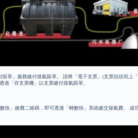
繳付賬單」服務繳付煤氣賬單。 請將「電子支票」(支票抬頭寫上
)，透過「存支票機」以支票繳付煤氣賬單。
數快」繳費二維碼，即可透過「轉數快」系統繳交煤氣費。 成