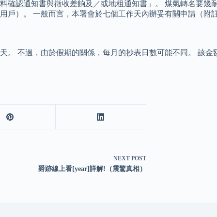
料確認通知書與徵收差餉及／或地租通知書」。 煤氣轉名要幾耐
用戶）。 一般而言，本署會於七個工作天內辦妥有關申請（附註
0天。 不過，由於假期的關係，每月的抄表日數可能不同。 該
NEXT
POST
爵跡線上看[year]詳解!（震驚真相）