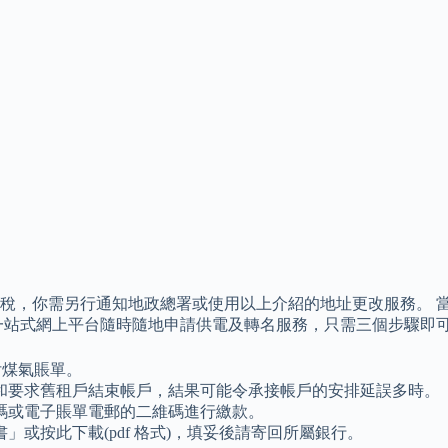
稅，你需另行通知地政總署或使用以上介紹的地址更改服務。 當
一站式網上平台隨時隨地申請供電及轉名服務，只需三個步驟即
付煤氣賬單。
和要求舊租戶結束帳戶，結果可能令承接帳戶的安排延誤多時。
碼或電子賬單電郵的二維碼進行繳款。
或按此下載(pdf 格式)，填妥後請寄回所屬銀行。