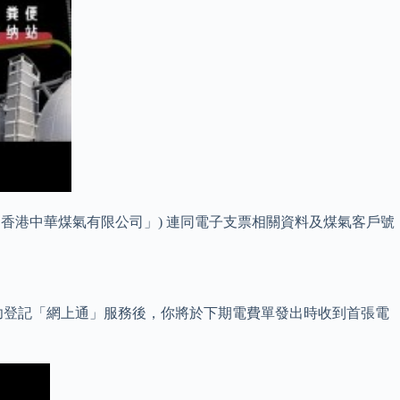
「香港中華煤氣有限公司」) 連同電子支票相關資料及煤氣客戶號
功登記「網上通」服務後，你將於下期電費單發出時收到首張電