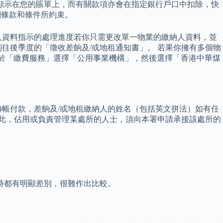
顯示在您的賬單上，而有關款項亦會在指定銀行戶口中扣除，快
關條款和條件所約束。
人資料指示的處理進度若你只需更改單一物業的繳納人資料，並
往後季度的「徵收差餉及/或地租通知書」。 若果你擁有多個物
式，於「繳費服務」選擇「公用事業機構」，然後選擇「香港中華煤
帳付款，差餉及/或地租繳納人的姓名（包括英文拼法）如有任
因此，佔用或負責管理某處所的人士，須向本署申請承接該處所的
時都有明顯差別，很難作出比較。