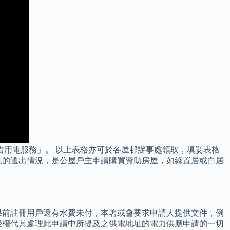
惜用電服務」。 以上表格亦可於各屋邨辦事處領取，填妥表格
見的遷出情況，是公屋戶主申請購買資助房屋，如綠置居或白居
果前註冊用戶還有水費未付，本署或會要求申請人提供文件，例
授權代其處理此申請中所提及之供電地址的電力供應申請的一切