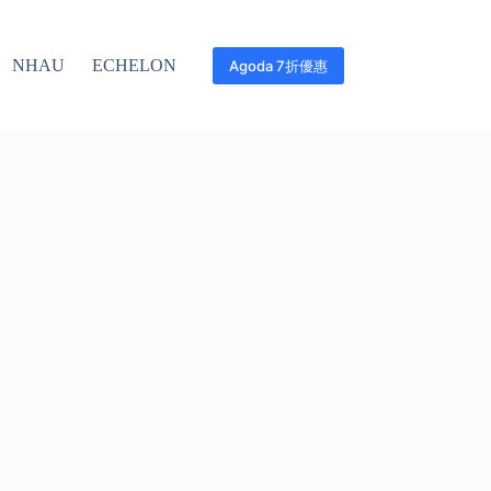
NHAU
ECHELON
Agoda 7折優惠