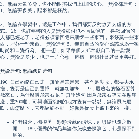
3、無論天氣多冷，也不能阻擋我們上山的決心。 無論都造句：
1、無論夢多美，醒來都是枉然。
3、無論在學習中，還是工作中，我們都要反對故弄玄虛的方
式。 26、也許年輕的人是無論如何也不肯回憶的，喜歡回憶的
人都已經老了，老得必須靠回憶來緬懷一些東西，來祭奠一些東
西，埋葬一些東西。 無論造句 5、奉獻自己的愛心應該成為一種
時尚和自覺行為。 想一想，如果每個人都奉獻自己的一點愛
心，無論是多少，也是一片心意，這樣，這個社會就會更美好。
無論造句: 無論總是造句
190, 自己的路自己走，無論是苦是累，甚至是失敗，都要去承
擔，隻要是自己的選擇，就無怨無悔。 191, 最著名的怪石要算
飛來石，為什麼叫飛來石呢？ 無論造句 因為飛來石豎立在懸崖
邊，重200噸，可與地面接觸的地方隻有一點點，無論風怎麼
吹，雨怎麼下，它都紋絲不動，好像是從天上飛下來的一樣。
打開錦盒，撫摸著一顆顆珍藏的珍珠，那思緒也隨之散
開……189, 優秀的作品無論你怎樣去探測它，都是探不到
底的。