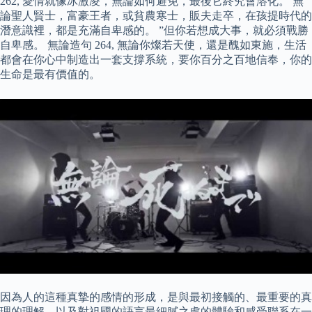
262, 愛情就像冰激凌，無論如何避免，最後它終究會溶化。 無
論聖人賢士，富豪王者，或貧農寒士，販夫走卒，在孩提時代的
潛意識裡，都是充滿自卑感的。 ”但你若想成大事，就必須戰勝
自卑感。 無論造句 264, 無論你燦若天使，還是醜如東施，生活
都會在你心中制造出一套支撐系統，要你百分之百地信奉，你的
生命是最有價值的。
因為人的這種真摯的感情的形成，是與最初接觸的、最重要的真
理的理解，以及對祖國的語言最細膩之處的體驗和感受聯系在一