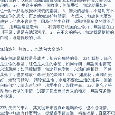
起的。 27、生命中的每一個故事，無論哭笑，無論結果如何，
也一點一點地改變著我們的靈魂。 8、難受的思念，不是對方不
知道你的思念，而是他知道卻無所謂。 有些人，無論你怎麼對
他好，他也不會留意，因為他的生命裡，你顯得是多麼的微不足
道。 用無論還是造句：1、我贊嘆它頑強的生命力，無論是在山
川平原，還是在池沼河岸。 2、在不久的將來，無論我是挺拔的
白楊，還是低矮的小草。
無論造句: 無論……也造句大全|造句
菊花無論是單枝還是成片，都有它獨特的美。 224, 我想，綠色
是生命的根基，紅色是人生的希望，如同樟樹，無論風雨雷電，
永遠蔥綠；如同樟樹葉，無論顏色變換，永遠紅綠相對。 即使
葉落了，也要釋放生命最後的燦爛！ 225, 生如夏花，絢爛而美
好，短暫而精彩。 請珍愛生命，永遠不要做生活的逃兵，無論
何時何地，請永遠記得：珍愛生命，崇敬生命。 226, 別忘了答
應自己要做的事情，別忘了答應自己要去的地方，無論有多難，
有多遠。
232, 失去的東西，其實從來未曾真正地屬於你，也不必惋惜。
生活中無論有什麼閃失，從錯處學習改過，精益求精，直至不犯