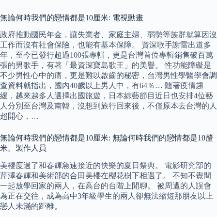
無論何時我們的戀情都是10厘米: 電視動畫
政府推動國民年金，讓失業者、家庭主婦、弱勢等族群就算因沒
工作而沒有社會保險，也能有基本保障。 資深歌手謝雷出道多
年，至今已發行超過100張專輯，更是台灣首位專輯銷售破百萬
張的男歌手，有著「最資深寶島歌王」的美譽。 性功能障礙是
不少男性心中的痛，更是難以啟齒的秘密，台灣男性學醫學會調
查資料就指出，國內40歲以上男人中，有64％… 隨著疫情趨
緩，越來越多人選擇出國旅遊，日本綜藝節目近日也安排4位藝
人分別至台灣及南韓，沒想到旅行回來後，不僅原本去台灣的人
超開心，…
無論何時我們的戀情都是10厘米: 無論何時我們的戀情都是10釐
米。製作人員
美櫻度過了和春輝急速接近的快樂的夏日祭典。 電影研究部的
芹澤春輝和美術部的合田美櫻在櫻花樹下相遇了。 不知不覺間
一起放學回家的兩人，在高台的台階上閒聊。 被周遭的人誤會
為正在交往，成為高中3年級學生的兩人卻無法縮短那朋友以上
戀人未滿的距離。