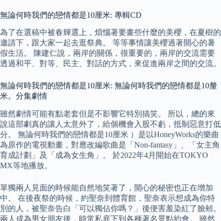
無論何時我們的戀情都是10厘米: 專輯CD
為了在選稿中被春輝選上，煩惱著要畫些什麼的美櫻，在夏樹的
邀請下，跟大家一起去逛祭典。 等等事情讓美櫻過著開心的暑
假生活。 陳建仁說，兩岸的關係，很重要的，兩岸的交流需要
透過和平、對等、民主、對話的方式，來促進兩岸之間的交流。
無論何時我們的戀情都是10厘米: 無論何時我們的戀情都是10釐
米。分集劇情
雖然劇情可能有點老套但是不影響它特別搞笑。 所以，總的來
說這部劇真的讓人太意外了，給個機會入股不虧，抵制惡意打低
分。 無論何時我們的戀情都是10厘米 ）是以HoneyWorks的樂曲
為原作的電視動畫，對應改編歌曲是「Non-fantasy」、「女主角
育成計劃」及「成為女生角」。 於2022年4月開始在TOKYO
MX等地播放。
單獨兩人見面的時候能自然地笑著了，開心的秘密也正在增加
中。 在後夜祭的時候，約聖奈到體育館，聖奈表示想成為你特
別的人，被聖奈告白「可以獨佔你嗎？」後便害羞染紅了臉頰。
兩人成為男女朋友後，時常私底下到各種著名景點約會。 雖然