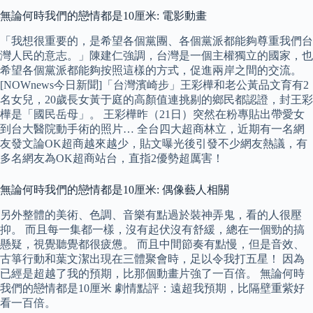
無論何時我們的戀情都是10厘米: 電影動畫
「我想很重要的，是希望各個黨團、各個黨派都能夠尊重我們台
灣人民的意志。」陳建仁強調，台灣是一個主權獨立的國家，也
希望各個黨派都能夠按照這樣的方式，促進兩岸之間的交流。
[NOWnews今日新聞]「台灣濱崎步」王彩樺和老公黃品文育有2
名女兒，20歲長女黃于庭的高顏值連挑剔的鄉民都認證，封王彩
樺是「國民岳母」。 王彩樺昨（21日）突然在粉專貼出帶愛女
到台大醫院動手術的照片… 全台四大超商林立，近期有一名網
友發文論OK超商越來越少，貼文曝光後引發不少網友熱議，有
多名網友為OK超商站台，直指2優勢超厲害！
無論何時我們的戀情都是10厘米: 偶像藝人相關
另外整體的美術、色調、音樂有點過於裝神弄鬼，看的人很壓
抑。 而且每一集都一樣，沒有起伏沒有舒緩，總在一個勁的搞
懸疑，視覺聽覺都很疲憊。 而且中間節奏有點慢，但是音效、
古箏行動和葉文潔出現在三體聚會時，足以令我打五星！ 因為
已經是超越了我的預期，比那個動畫片強了一百倍。 無論何時
我們的戀情都是10厘米 劇情點評：遠超我預期，比隔壁重紫好
看一百倍。