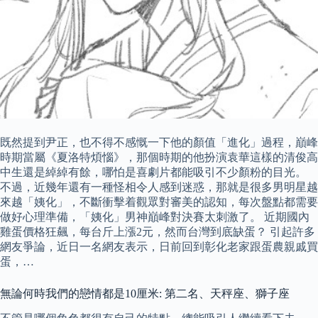
既然提到尹正，也不得不感慨一下他的顏值「進化」過程，巔峰
時期當屬《夏洛特煩惱》，那個時期的他扮演袁華這樣的清俊高
中生還是綽綽有餘，哪怕是喜劇片都能吸引不少顏粉的目光。
不過，近幾年還有一種怪相令人感到迷惑，那就是很多男明星越
來越「姨化」，不斷衝擊着觀眾對審美的認知，每次盤點都需要
做好心理準備，「姨化」男神巔峰對決賽太刺激了。 近期國內
雞蛋價格狂飆，每台斤上漲2元，然而台灣到底缺蛋？ 引起許多
網友爭論，近日一名網友表示，日前回到彰化老家跟蛋農親戚買
蛋，…
無論何時我們的戀情都是10厘米: 第二名、天秤座、獅子座