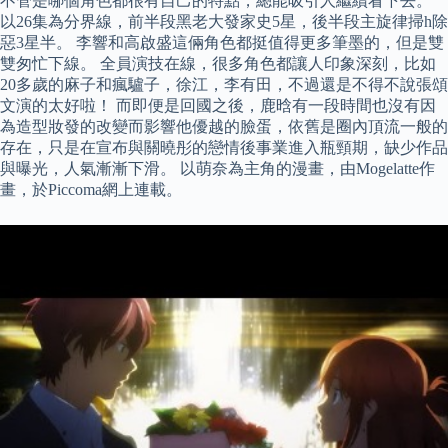
不管是哪個角色都很有自己的特點，總能吸引人繼續看下去。
以26集為分界線，前半段黑老大發家史5星，後半段主旋律掃h除
惡3星半。 李響和高啟盛這倆角色都挺值得更多筆墨的，但是雙
雙匆忙下線。 全員演技在線，很多角色都讓人印象深刻，比如
20多歲的麻子和瘋驢子，徐江，李有田，不過還是不得不說張頌
文演的太好啦！ 而即便是回國之後，鹿晗有一段時間也沒有因
為造型妝發的改變而影響他優越的臉蛋，依舊是圈內頂流一般的
存在，只是在宣布與關曉彤的戀情後事業進入瓶頸期，缺少作品
與曝光，人氣漸漸下滑。 以萌奈為主角的漫畫，由Mogelatte作
畫，於Piccoma網上連載。