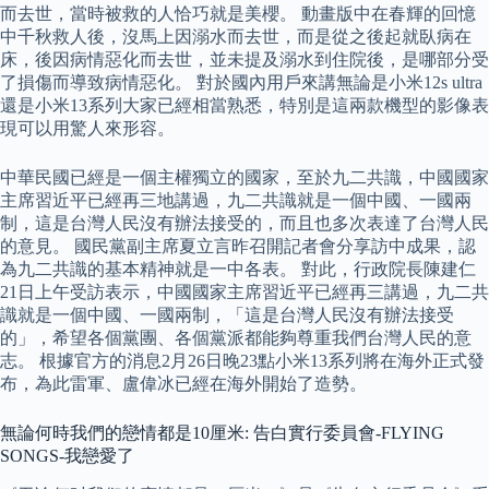
而去世，當時被救的人恰巧就是美櫻。 動畫版中在春輝的回憶
中千秋救人後，沒馬上因溺水而去世，而是從之後起就臥病在
床，後因病情惡化而去世，並未提及溺水到住院後，是哪部分受
了損傷而導致病情惡化。 對於國內用戶來講無論是小米12s ultra
還是小米13系列大家已經相當熟悉，特別是這兩款機型的影像表
現可以用驚人來形容。
中華民國已經是一個主權獨立的國家，至於九二共識，中國國家
主席習近平已經再三地講過，九二共識就是一個中國、一國兩
制，這是台灣人民沒有辦法接受的，而且也多次表達了台灣人民
的意見。 國民黨副主席夏立言昨召開記者會分享訪中成果，認
為九二共識的基本精神就是一中各表。 對此，行政院長陳建仁
21日上午受訪表示，中國國家主席習近平已經再三講過，九二共
識就是一個中國、一國兩制，「這是台灣人民沒有辦法接受
的」，希望各個黨團、各個黨派都能夠尊重我們台灣人民的意
志。 根據官方的消息2月26日晚23點小米13系列將在海外正式發
布，為此雷軍、盧偉冰已經在海外開始了造勢。
無論何時我們的戀情都是10厘米: 告白實行委員會-FLYING
SONGS-我戀愛了