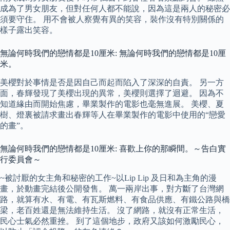
成為了男女朋友，但對任何人都不能說，因為這是兩人的秘密必
須要守住。 用不會被人察覺有異的笑容，裝作沒有特別關係的
樣子露出笑容。
無論何時我們的戀情都是10厘米: 無論何時我們的戀情都是10厘
米。
美櫻對於事情是否是因自己而起而陷入了深深的自責。 另一方
面，春輝發現了美櫻出現的異常，美櫻則選擇了迴避。 因為不
知道緣由而開始焦慮，畢業製作的電影也毫無進展。 美櫻、夏
樹、燈裏被請求畫出春輝等人在畢業製作的電影中使用的“戀愛
的畫”。
無論何時我們的戀情都是10厘米: 喜歡上你的那瞬間。～告白實
行委員會～
~被討厭的女主角和秘密的工作~以Lip Lip 及日和為主角的漫
畫，於動畫完結後公開發售。 萬一兩岸出事，對方斷了台灣網
路，就算有水、有電、有瓦斯燃料、有食品供應、有鐵公路與橋
梁，老百姓還是無法維持生活。 沒了網路，就沒有正常生活，
民心士氣必然重挫。 到了這個地步，政府又該如何激勵民心，