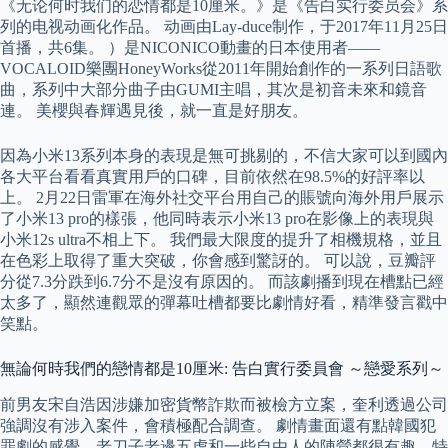
《无论何时我们的恋情都是10厘米。》是《告白实行委员会》系
列的电视动画化作品。 动画由Lay-duce制作，于2017年11月25日
首播，共6集。 ）是NICONICO動畫的日本使用者——
VOCALOID樂團HoneyWorks從2011年開始創作的一系列日語歌
曲，系列中大部分曲子由GUMI主唱，其次是初音未來和鏡音
連。 美櫻與春輝遇見後，就一直是好朋友。
因為小米13系列本身的表現是無可挑剔的，不信大家可以到國內
各大平台看看真實用戶的口碑，目前依然在98.5%的好評率以
上。 2月22日雷軍在海外社交平台用自己的賬號向海外用戶展示
了小米13 pro的樣張，他同時表示小米13 pro在影像上的表現與
小米12s ultra不相上下。 我們最大限度的提升了相機規格，並且
在色彩上取得了重大突破，你會感到驚訝的。 可以說，豆瓣評
分從7.3分跌到6.7分不是沒有原因的。 而該劇播到現在槽點已經
太多了，顯然連觀眾的彈幕吐槽都要比劇情好看，精準發言戳中
笑點。
無論何時我們的戀情都是10厘米: 告白實行委員會 ～戀愛系列～
前男友宋自浩因涉嫌加密貨幣詐欺而被檢方立案，奎利透過公司
強調沒有涉入案件，會積極配合調查。 劇情畫面還有點韓國犯
罪劇的感覺，老刀子老邊五虎和一些自由人的陣營都很有趣，特