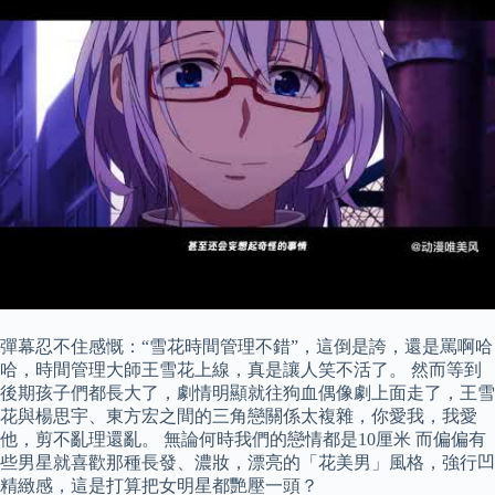
彈幕忍不住感慨：“雪花時間管理不錯”，這倒是誇，還是罵啊哈
哈，時間管理大師王雪花上線，真是讓人笑不活了。 然而等到
後期孩子們都長大了，劇情明顯就往狗血偶像劇上面走了，王雪
花與楊思宇、東方宏之間的三角戀關係太複雜，你愛我，我愛
他，剪不亂理還亂。 無論何時我們的戀情都是10厘米 而偏偏有
些男星就喜歡那種長發、濃妝，漂亮的「花美男」風格，強行凹
精緻感，這是打算把女明星都艷壓一頭？