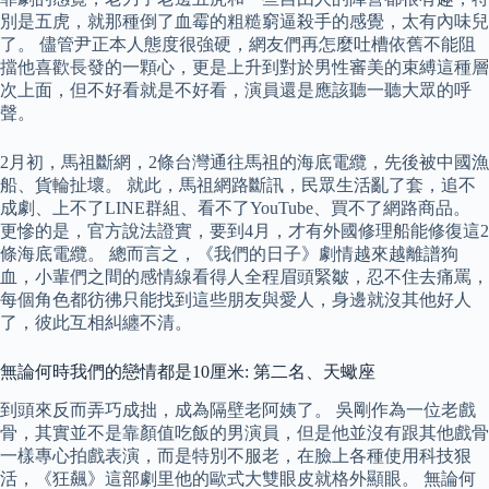
別是五虎，就那種倒了血霉的粗糙窮逼殺手的感覺，太有內味兒
了。 儘管尹正本人態度很強硬，網友們再怎麼吐槽依舊不能阻
擋他喜歡長發的一顆心，更是上升到對於男性審美的束縛這種層
次上面，但不好看就是不好看，演員還是應該聽一聽大眾的呼
聲。
2月初，馬祖斷網，2條台灣通往馬祖的海底電纜，先後被中國漁
船、貨輪扯壞。 就此，馬祖網路斷訊，民眾生活亂了套，追不
成劇、上不了LINE群組、看不了YouTube、買不了網路商品。
更慘的是，官方說法證實，要到4月，才有外國修理船能修復這2
條海底電纜。 總而言之，《我們的日子》劇情越來越離譜狗
血，小輩們之間的感情線看得人全程眉頭緊皺，忍不住去痛罵，
每個角色都彷彿只能找到這些朋友與愛人，身邊就沒其他好人
了，彼此互相糾纏不清。
無論何時我們的戀情都是10厘米: 第二名、天蠍座
到頭來反而弄巧成拙，成為隔壁老阿姨了。 吳剛作為一位老戲
骨，其實並不是靠顏值吃飯的男演員，但是他並沒有跟其他戲骨
一樣專心拍戲表演，而是特別不服老，在臉上各種使用科技狠
活，《狂飆》這部劇里他的歐式大雙眼皮就格外顯眼。 無論何