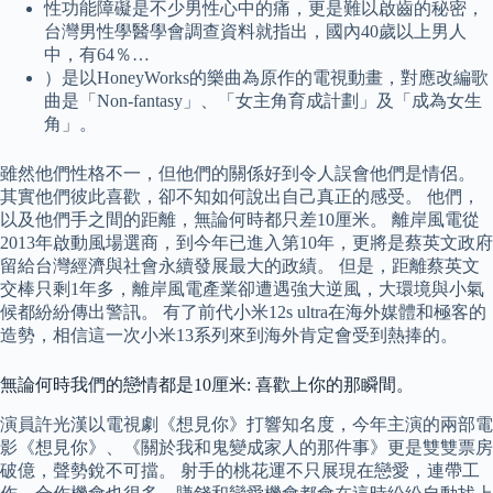
性功能障礙是不少男性心中的痛，更是難以啟齒的秘密，
台灣男性學醫學會調查資料就指出，國內40歲以上男人
中，有64％…
）是以HoneyWorks的樂曲為原作的電視動畫，對應改編歌
曲是「Non-fantasy」、「女主角育成計劃」及「成為女生
角」。
雖然他們性格不一，但他們的關係好到令人誤會他們是情侶。
其實他們彼此喜歡，卻不知如何說出自己真正的感受。 他們，
以及他們手之間的距離，無論何時都只差10厘米。 離岸風電從
2013年啟動風場選商，到今年已進入第10年，更將是蔡英文政府
留給台灣經濟與社會永續發展最大的政績。 但是，距離蔡英文
交棒只剩1年多，離岸風電產業卻遭遇強大逆風，大環境與小氣
候都紛紛傳出警訊。 有了前代小米12s ultra在海外媒體和極客的
造勢，相信這一次小米13系列來到海外肯定會受到熱捧的。
無論何時我們的戀情都是10厘米: 喜歡上你的那瞬間。
演員許光漢以電視劇《想見你》打響知名度，今年主演的兩部電
影《想見你》、《關於我和鬼變成家人的那件事》更是雙雙票房
破億，聲勢銳不可擋。 射手的桃花運不只展現在戀愛，連帶工