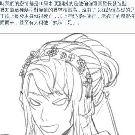
時我們的戀情都是10厘米 更關鍵的是他偏偏還喜歡長發造型，
要知道這種髮型對顏值的要求相當高，沒有了以往顏值基礎的尹
正換上長發本身就很死亡，加上年紀擺在哪裡，老嫂子的感覺撲
面而來，甚至有人稱他「姨味十足」。