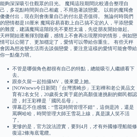
能夠深深吸引住觀眾的目光。 魔羯這段期間比較適合整理自
己，多花點時間與自己相處，不用急著談戀愛。 以前的魔羯會
傻傻付出，現在則會衡量自己的付出是否值得。 無論何時我們
的戀情都是10厘米 魔羯容易喜歡上自己搞不定的人，平添戀愛
的難度，建議魔羯這階段先不要想太遠，先從朋友開始做起。
天秤開始逐漸揮別陰霾，感情上不會再出現壓抑的情形，例如戀
情可以公開了、更加穩定了，愛情可以帶給你重生。 有些天秤
會因為想改變生活而去談個戀愛，要注意這樣的愛情可能會帶給
你一點傷力唷。
不管是哪個角色都很有自己的特點，總能吸引人繼續看下
去。
跟奈久留一起拍攝MV，後來愛上她。
[NOWnews今日新聞]「台灣濱崎步」王彩樺和老公黃品文
育有2名女兒，20歲長女黃于庭的高顏值連挑剔的鄉民都認
證，封王彩樺是「國民岳母」。
彈幕忍不住感慨：“雪花時間管理不錯”，這倒是誇，還是
罵啊哈哈，時間管理大師王雪花上線，真是讓人笑不活
了。
更慘的是，官方說法證實，要到4月，才有外國修理船能修
復這2條海底電纜。