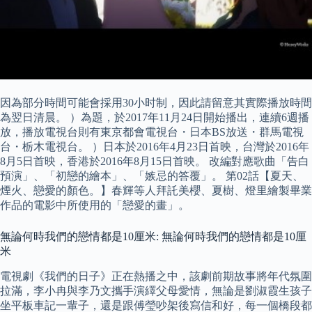
因為部分時間可能會採用30小时制，因此請留意其實際播放時間
為翌日清晨。 ）為題，於2017年11月24日開始播出，連續6週播
放，播放電視台則有東京都會電視台・日本BS放送・群馬電視
台・栃木電視台。 ）日本於2016年4月23日首映，台灣於2016年
8月5日首映，香港於2016年8月15日首映。 改編對應歌曲「告白
預演」、「初戀的繪本」、「嫉忌的答覆」。 第02話【夏天、
煙火、戀愛的顏色。】春輝等人拜託美櫻、夏樹、燈里繪製畢業
作品的電影中所使用的「戀愛的畫」。
無論何時我們的戀情都是10厘米: 無論何時我們的戀情都是10厘
米
電視劇《我們的日子》正在熱播之中，該劇前期故事將年代氛圍
拉滿，李小冉與李乃文攜手演繹父母愛情，無論是劉淑霞生孩子
坐平板車記一輩子，還是跟傅瑩吵架後寫信和好，每一個橋段都