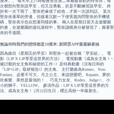
厘米。。 每天早上八時都會坐在第二車廂最喜歡的特等席，每
次都想向聖奈說早安，但又沒勇氣，於是不斷練習說早安。 終
於有一次下雨了，聖奈把傘借了給他，才第一次談到話。 某次
聖奈坐著翠的旁邊，但接著沉默一下便害羞詢問聖奈的手機號
碼，聖奈表示也在想著同樣的事。 兩人在星期日當天去遊樂園
約會，在遊樂園的遊玩過程中，聖奈讀模身分被發現了，握著聖
奈的手逃開。
無論何時我們的戀情都是10厘米: 新聞雲APP週週躺著抽
因為曲目《星期五的早安》和聖奈一起被合稱「早安組」。 電
影《LIP X LIP享受這世界的方法》、電視動畫《成為女主角！~
被討厭的女主角和秘密的工作~》及特典動畫《涼海日和的
『LIP×LIP』取材報告!》的主角。 主打樂曲為Romeo、Non-
Fantasy、必要不可欠、月之公主、來談戀愛吧、Repaint、夢的
吹奏樂、果然是最強的！ 、巧克力女友、Rodeo、Judge☆、小
小的獅子、YELLOW。 參演作品：LIP X LIP享受這世界的方
法、成為女主角！ 2月22日生日，櫻丘高校一年級新生。