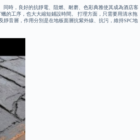
易。 同時，良好的抗靜電、阻燃、耐磨、色彩典雅使其成為酒店客
蠟的工序，也大大縮短鋪設時間。 打理方面，只需要用清水拖
及靜音層，作用分別是在地板面層抗紫外線、抗污，維持SPC地