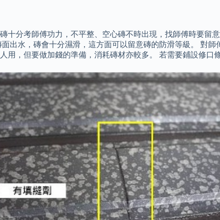
磚十分考師傅功力，不平整、空心磚不時出現，找師傅時要留意
磚面出水，磚會十分濕滑，這方面可以留意磚的防滑等級。 對師
人用，但要做加錢的準備，消耗磚材亦較多。 若需要鋪設修口