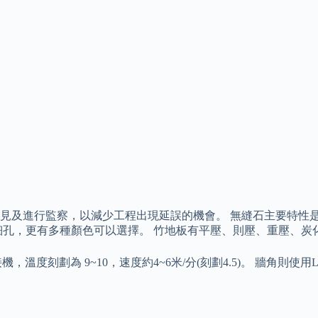
見及進行監察，以減少工程出現延誤的機會。 無縫石主要特性
細孔，更有多種顏色可以選擇。 竹地板有平壓、則壓、重壓、炭
，溫度刻劃為 9~10，速度約4~6米/分(刻劃4.5)。 牆角則使用Le