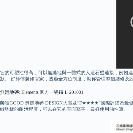
它的可塑性很高，可以無縫地與一體式的人造石盤連接，例如連
狀。 好師傅裝修管家，透過全方位制度，助你管理整個裝修及
無縫地磚: Elements 圓方 – 瓷磚 L-201001
榮獲GOOD 無縫地磚 DESIGN大賞及“F★★★★”國際
縫地板的耐污程度，可以在它的表面寫字，最好使用油性筆。