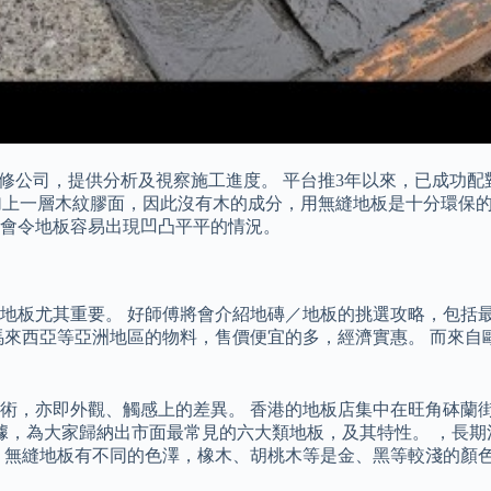
及裝修公司，提供分析及視察施工進度。 平台推3年以來，已成功配
纖維板加上一層木紋膠面，因此沒有木的成分，用無縫地板是十分環
會令地板容易出現凹凸平平的情況。
地板尤其重要。 好師傅將會介紹地磚／地板的挑選攻略，包括最
馬來西亞等亞洲地區的物料，售價便宜的多，經濟實惠。 而來自
術，亦即外觀、觸感上的差異。 香港的地板店集中在旺角砵蘭
據，為大家歸納出市面最常見的六大類地板，及其特性。 ，長期
 無縫地板有不同的色澤，橡木、胡桃木等是金、黑等較淺的顏