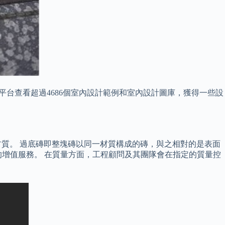
平台查看超過4686個室內設計範例和室內設計圖庫，獲得一些設
一種無縫地板材質。 過底磚即整塊磚以同一材質構成的磚，與之相對的是表面
增值服務。 在質量方面，工程顧問及其團隊會在指定的質量控