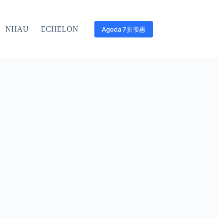
NHAU
ECHELON
Agoda 7折優惠