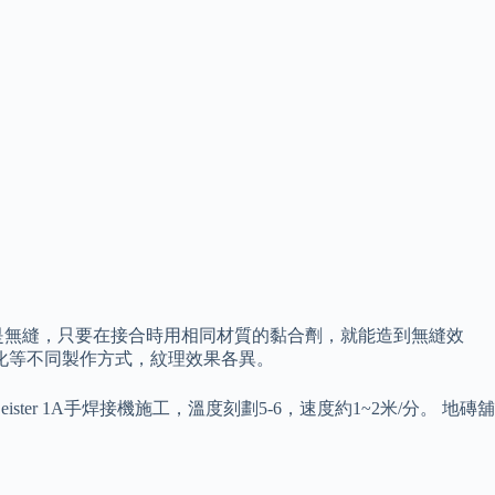
是無縫，只要在接合時用相同材質的黏合劑，就能造到無縫效
化等不同製作方式，紋理效果各異。
ister 1A手焊接機施工，溫度刻劃5-6，速度約1~2米/分。 地磚舖