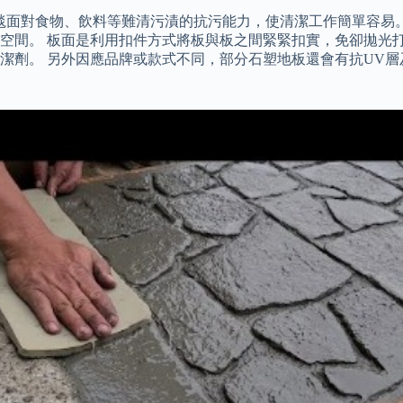
強了毯面對食物、飲料等難清污漬的抗污能力，使清潔工作簡單容
空間。 板面是利用扣件方式將板與板之間緊緊扣實，免卻拋光打
潔劑。 另外因應品牌或款式不同，部分石塑地板還會有抗UV層