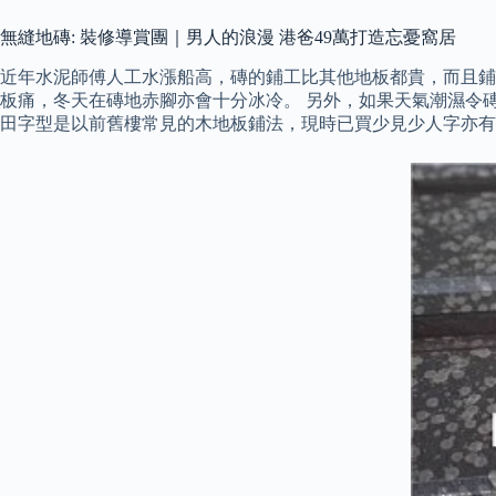
無縫地磚: 裝修導賞團｜男人的浪漫 港爸49萬打造忘憂窩居
近年水泥師傅人工水漲船高，磚的鋪工比其他地板都貴，而且鋪
板痛，冬天在磚地赤腳亦會十分冰冷。 另外，如果天氣潮濕令
田字型是以前舊樓常見的木地板鋪法，現時已買少見少人字亦有