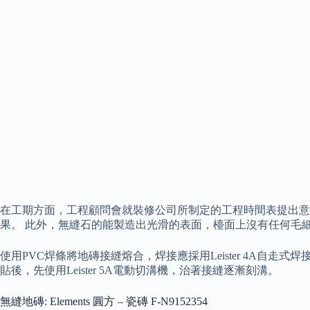
在工期方面，工程顧問會就裝修公司所制定的工程時間表提出意
果。 此外，無縫石的能製造出光滑的表面，檯面上沒有任何毛
使用PVC焊條將地磚接縫熔合，焊接應採用Leister 4A自走式焊接機
貼後，先使用Leister 5A電動切溝機，治著接縫逐漸刻溝。
無縫地磚: Elements 圓方 – 瓷磚 F-N9152354