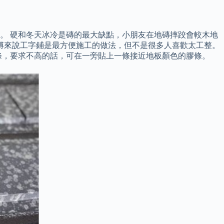
。 硬和冬天冰冷是磚的最大缺點，小朋友在地磚摔跤會較木地
傅來說工字鋪是最方便施工的做法，但不是很多人喜歡太工整。
條，要求不高的話，可在一旁貼上一條接近地板顏色的膠條。