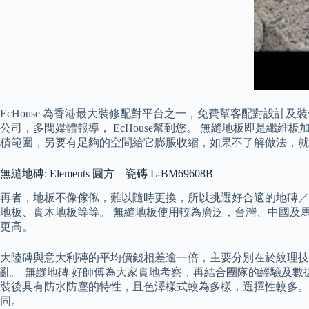
EcHouse 為香港最大裝修配對平台之一，免費幫客配對設計
公司，多間媒體報導， EcHouse幫到您。 無縫地板即是
積範圍，另要有足夠的空間給它膨脹收縮，如果不了解做法，就
無縫地磚: Elements 圓方 – 瓷磚 L-BM69608B
再者，地板不像傢俬，難以隨時更換，所以挑選好合適的地磚／
地板、實木地板等等。 無縫地板使用較為廣泛，台灣、中國及
更高。
大陸磚與意大利磚的平均價錢相差逾一倍，主要分別在於紋理技
亂。 無縫地磚 好師傅為大家實地考察，再結合團隊的經驗及數
裝後具有防水防塵的特性，且色澤樣式較為多樣，選擇性較多。
同。