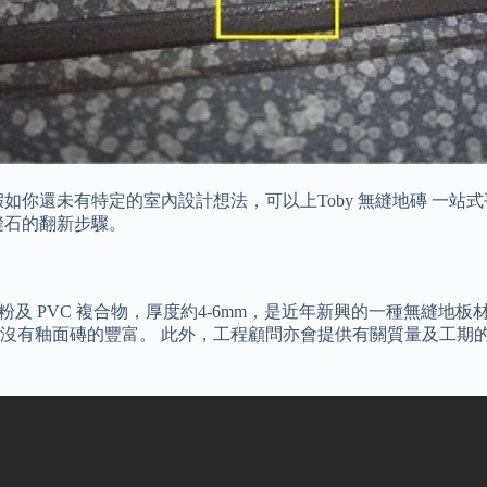
你還未有特定的室內設計想法，可以上Toby 無縫地磚 一站式
縫石的翻新步驟。
，主要材質為天然石粉及 PVC 複合物，厚度約4-6mm，是近年新興的
沒有釉面磚的豐富。 此外，工程顧問亦會提供有關質量及工期的