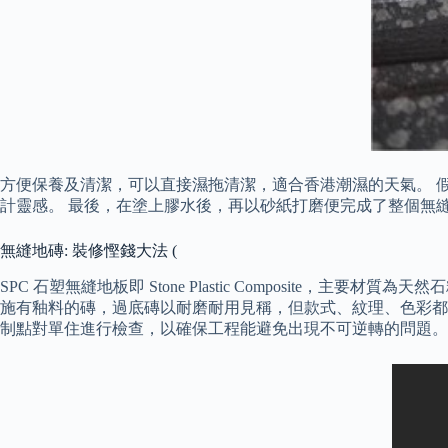
方便保養及清潔，可以直接濕拖清潔，適合香港潮濕的天氣。 假如
計靈感。 最後，在塗上膠水後，再以砂紙打磨便完成了整個無
無縫地磚: 裝修慳錢大法 (
SPC 石塑無縫地板即 Stone Plastic Composite
施有釉料的磚，過底磚以耐磨耐用見稱，但款式、紋理、色彩都
制點對單住進行檢查，以確保工程能避免出現不可逆轉的問題。