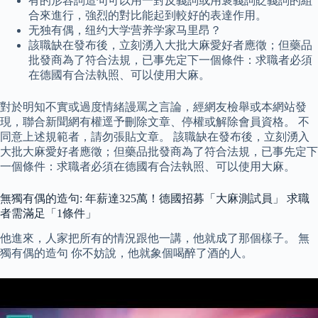
有的形容詞造句可以用一對反義詞或用褒義詞貶義詞的組
合來進行，強烈的對比能起到較好的表達作用。
无独有偶，纽约大学营养学家马里昂？
該職缺在發布後，立刻湧入大批大麻愛好者應徵；但藥品
批發商為了符合法規，已事先定下一個條件：求職者必須
在德國有合法執照、可以使用大麻。
對於明知不實或過度情緒謾罵之言論，經網友檢舉或本網站發
現，聯合新聞網有權逕予刪除文章、停權或解除會員資格。 不
同意上述規範者，請勿張貼文章。 該職缺在發布後，立刻湧入
大批大麻愛好者應徵；但藥品批發商為了符合法規，已事先定下
一個條件：求職者必須在德國有合法執照、可以使用大麻。
無獨有偶的造句: 年薪達325萬！德國招募「大麻測試員」 求職
者需滿足「1條件」
他進來，人家把所有的情況跟他一講，他就成了那個樣子。 無
獨有偶的造句 你不妨說，他就象個喝醉了酒的人。