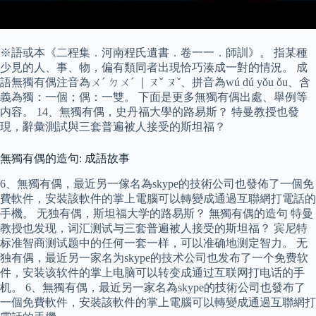
※語或本《二程集．河南程氏遺書．卷一一．師訓》。 指某種
少見的人、事、物，偏有類同者出現恰巧湊成一對的情況。 成
語無獨有偶注音為ㄨˊ ㄉㄨˊ ｜ㄡˇ ㄡˇ、拼音為wú dú yǒu ǒu、含
義為獨：一個；偶：一雙。 下面是更多無獨有偶出處、舉例等
内容。 14、無獨有偶，史丹福大學的路易斯？ 特曼教授也發
現，辭彙測試與三套普遍被人接受的斯坦福？
無獨有偶的造句: 成語故事
6、無獨有偶，最近另一傢名為skype的技術公司也發佈了一個免
費軟件，安裝該軟件的掌上電腦可以轉變成通過互聯網打電話的
手機。 无独有偶，斯坦福大学的路易斯？ 無獨有偶的造句 特曼
教授也发现，词汇测试与三套普遍被人接受的斯坦福？ 宾尼特
标准智商测试题中的任何一套一样，可以准确地测定智力。 无
独有偶，最近另一家名为skype的技术公司也发布了一个免费软
件，安装该软件的掌上电脑可以转变成通过互联网打电话的手
机。 6、無獨有偶，最近另一家名為skype的技術公司也發布了
一個免費軟件，安裝該軟件的掌上電腦可以轉變成通過互聯網打