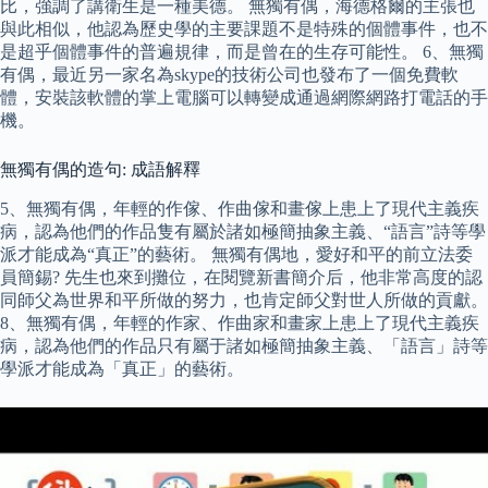
比，強調了講衛生是一種美德。 無獨有偶，海德格爾的主張也
與此相似，他認為歷史學的主要課題不是特殊的個體事件，也不
是超乎個體事件的普遍規律，而是曾在的生存可能性。 6、無獨
有偶，最近另一家名為skype的技術公司也發布了一個免費軟
體，安裝該軟體的掌上電腦可以轉變成通過網際網路打電話的手
機。
無獨有偶的造句: 成語解釋
5、無獨有偶，年輕的作傢、作曲傢和畫傢上患上了現代主義疾
病，認為他們的作品隻有屬於諸如極簡抽象主義、“語言”詩等學
派才能成為“真正”的藝術。 無獨有偶地，愛好和平的前立法委
員簡錫? 先生也來到攤位，在閱覽新書簡介后，他非常高度的認
同師父為世界和平所做的努力，也肯定師父對世人所做的貢獻。
8、無獨有偶，年輕的作家、作曲家和畫家上患上了現代主義疾
病，認為他們的作品只有屬于諸如極簡抽象主義、「語言」詩等
學派才能成為「真正」的藝術。