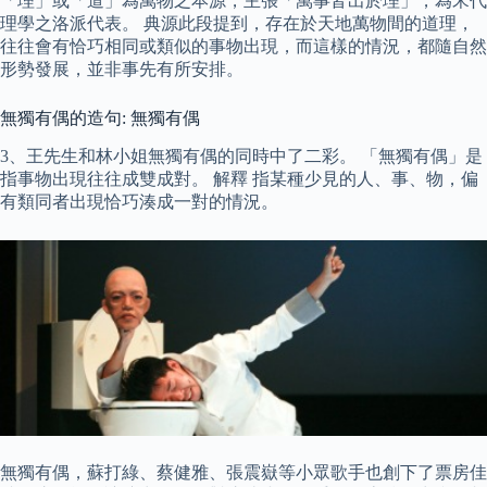
「理」或「道」為萬物之本源，主張「萬事皆出於理」，為宋代
理學之洛派代表。 典源此段提到，存在於天地萬物間的道理，
往往會有恰巧相同或類似的事物出現，而這樣的情況，都隨自然
形勢發展，並非事先有所安排。
無獨有偶的造句: 無獨有偶
3、王先生和林小姐無獨有偶的同時中了二彩。 「無獨有偶」是
指事物出現往往成雙成對。 解釋 指某種少見的人、事、物，偏
有類同者出現恰巧湊成一對的情況。
無獨有偶，蘇打綠、蔡健雅、張震嶽等小眾歌手也創下了票房佳