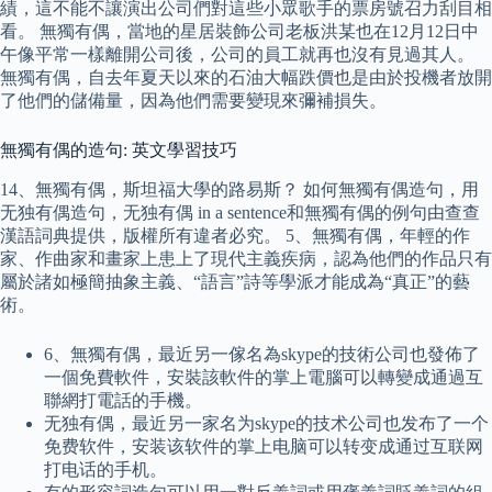
績，這不能不讓演出公司們對這些小眾歌手的票房號召力刮目相
看。 無獨有偶，當地的星居裝飾公司老板洪某也在12月12日中
午像平常一樣離開公司後，公司的員工就再也沒有見過其人。
無獨有偶，自去年夏天以來的石油大幅跌價也是由於投機者放開
了他們的儲備量，因為他們需要變現來彌補損失。
無獨有偶的造句: 英文學習技巧
14、無獨有偶，斯坦福大學的路易斯？ 如何無獨有偶造句，用
无独有偶造句，无独有偶 in a sentence和無獨有偶的例句由查查
漢語詞典提供，版權所有違者必究。 5、無獨有偶，年輕的作
家、作曲家和畫家上患上了現代主義疾病，認為他們的作品只有
屬於諸如極簡抽象主義、“語言”詩等學派才能成為“真正”的藝
術。
6、無獨有偶，最近另一傢名為skype的技術公司也發佈了
一個免費軟件，安裝該軟件的掌上電腦可以轉變成通過互
聯網打電話的手機。
无独有偶，最近另一家名为skype的技术公司也发布了一个
免费软件，安装该软件的掌上电脑可以转变成通过互联网
打电话的手机。