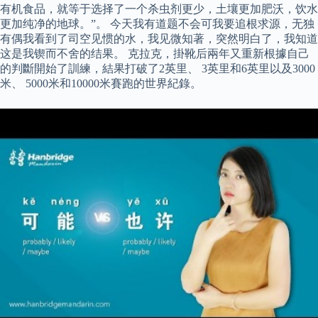
有机食品，就等于选择了一个杀虫剂更少，土壤更加肥沃，饮水
更加纯净的地球。”。 今天我有道题不会可我要追根求源，无独
有偶我看到了司空见惯的水，我见微知著，突然明白了，我知道
这是我锲而不舍的结果。 克拉克，掛靴后兩年又重新根據自己
的判斷開始了訓練，結果打破了2英里、 3英里和6英里以及3000
米、 5000米和10000米賽跑的世界紀錄。