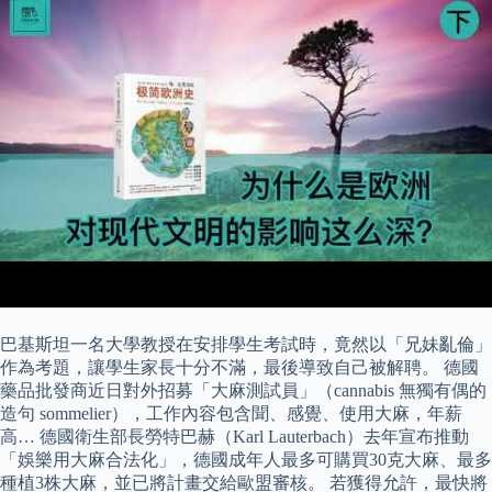
巴基斯坦一名大學教授在安排學生考試時，竟然以「兄妹亂倫」
作為考題，讓學生家長十分不滿，最後導致自己被解聘。 德國
藥品批發商近日對外招募「大麻測試員」（cannabis 無獨有偶的
造句 sommelier），工作內容包含聞、感覺、使用大麻，年薪
高… 德國衛生部長勞特巴赫（Karl Lauterbach）去年宣布推動
「娛樂用大麻合法化」，德國成年人最多可購買30克大麻、最多
種植3株大麻，並已將計畫交給歐盟審核。 若獲得允許，最快將