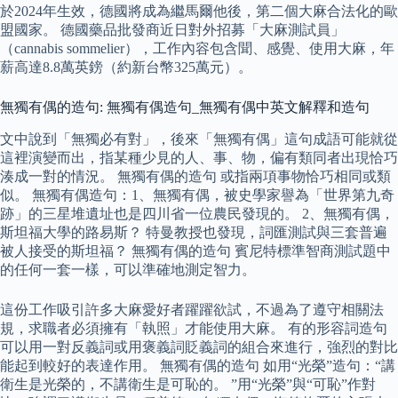
於2024年生效，德國將成為繼馬爾他後，第二個大麻合法化的歐
盟國家。 德國藥品批發商近日對外招募「大麻測試員」
（cannabis sommelier），工作內容包含聞、感覺、使用大麻，年
薪高達8.8萬英鎊（約新台幣325萬元）。
無獨有偶的造句: 無獨有偶造句_無獨有偶中英文解釋和造句
文中說到「無獨必有對」，後來「無獨有偶」這句成語可能就從
這裡演變而出，指某種少見的人、事、物，偏有類同者出現恰巧
湊成一對的情況。 無獨有偶的造句 或指兩項事物恰巧相同或類
似。 無獨有偶造句：1、無獨有偶，被史學家譽為「世界第九奇
跡」的三星堆遺址也是四川省一位農民發現的。 2、無獨有偶，
斯坦福大學的路易斯？ 特曼教授也發現，詞匯測試與三套普遍
被人接受的斯坦福？ 無獨有偶的造句 賓尼特標準智商測試題中
的任何一套一樣，可以準確地測定智力。
這份工作吸引許多大麻愛好者躍躍欲試，不過為了遵守相關法
規，求職者必須擁有「執照」才能使用大麻。 有的形容詞造句
可以用一對反義詞或用褒義詞貶義詞的組合來進行，強烈的對比
能起到較好的表達作用。 無獨有偶的造句 如用“光榮”造句：“講
衛生是光榮的，不講衛生是可恥的。 ”用“光榮”與“可恥”作對