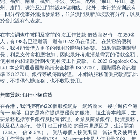
莞、福州、南京、杭州、寧波、天津、昆明、佛山、中山、惠
州、廈門、珠海及江門共設46個網點。 此外，本行於深圳設有
一間分行從事外滙批發業務，並於澳門及新加坡設有分行，以及
於台北設有代表處。
在本次調查中被問及當前的 沒工作貸款 借貸狀況時，在350名
人，有198名已經還清，還有162名仍在借貸。 在於它的便利
性，我可能會借入更多的錢用於購物和娛樂。 如果借款期限變
長，利息支付會相應增加，因此最好考慮清楚需要的借款金額，
使用目的和還款計劃後使用 沒工作貸款。 © 2023 Gogolook Co.,
Ltd. 本公司通過國際資訊安全標準 ISO27001、國際隱私資訊標
準 ISO27701、銀行等級傳輸驗證。 本網站服務僅供貸款資訊比
較，不提供代辦服務，也不收取費用。
無業貸款: 銀行小額信貸
在香港，我們擁有約220個服務網點，網絡龐大，幾乎遍佈全港
每一 角落─目的是為你提供更優良的服務。 恒生資本雄厚，主
要業務包括零售銀行及財富管理、企業及商業銀行、財資服務，
以及私人銀行。 使用 沒工作貸款 的最常見原因是，生活開銷
（244人，佔58.6％）。 受訪每個人接受調查，當被問及使用的
沒工作貸款 時，發現VISA、Mastercard卡是人使用最多的。 無