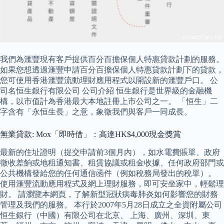
我們為滙豐現有客戶提供百分百擔保個人特惠貸款計劃的服務。
如果您想透過滙豐申請百分百擔保個人特惠貸款計劃下的貸款，
您可使用香港滙豐流動理財應用程式以開設新的滙豐戶口。 公
司名恒生銀行有限公司 公司介紹 恒生銀行是世界級的金融機
構，以市值計為香港最大本地註冊上市公司之一。 「恒生」二
字含有「永恒生長」之意，象徵我們與客戶一同成長。
無業貸款: Mox「即時借」：高達HK$4,000現金獎賞
最新的住址證明（提交申請前3個月內），如水電費賬單、政府
徵收差餉或地租通知書、租賃協議或租金收據、任何政府部門或
公共機構發給您的任何通信函件（例如稅務局發出的稅單）。
使用滙豐流動應用程式及網上理財服務，即可安坐家中，輕鬆理
財。 請瀏覽本網頁，了解新型冠狀病毒肺炎如何影響您的財務
管理及我們的服務。 本行於2007年5月28日成立之全資附屬公司
恒生銀行（中國）有限公司在北京、 上海、廣州、深圳、東