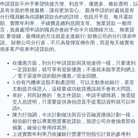
申請貸款不外乎希望快捷方便、利息平、優惠多、條款透明，以
及有全面的售後服務，讓你更加安心。 親身申請的好處就是有
分行職員解為你講解貸款合約的詳情，包括月平息、每月還款
額、實際年利率 、手續費及總利息開支等。 無業貸款 一般而
言，負責處理申請的職員亦會給予你卡片或聯絡方法。 無業貸
款 要借錢，最傳統的方法就是走進銀行/ 財務公司的分行填表申
請。 財務公司分行多，不只為發揮宣傳作用，而是每天確實有
很多客戶前來申請貸款的。
在優惠方面，到分行申請貸款與其他途徑一樣，只要達到
一定貸款額，就可享有迎新優惠；不過就未能享受到網上
／電子渠道申請的額外優惠／現金回贈。
3.你有汽機車這類不動產證明，可以主動拿給銀行，甚至
主動提共保證人，這樣要成功核貸應該就不會有大問題。
幸好，邦民財務的「免文件貸款」申請手續簡易，無需提
交入息證明，只需要提供身份證及手提電話資料就可以申
請#。
陳力行強調，今次計劃做法與百分百融資擔保計劃一樣，
相信銀行會以專業態度審批貸款，按證公司亦會抽查部份
個案，確保公帑用得其所。
上述實際年利率乃依據銀行營運守則指引計算的參考利