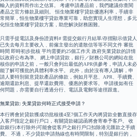
輸入的資料而作出之估算。 考慮申請產品前，我們建議你查閱
產品之官方條款及細則。 恒生物業樓宇貸款優惠利率，手續非
常簡單，恒生物業樓宇貸款專業可靠，助您實現人生理想，多元
化恒生物業樓宇貸款方案，助您解決財務困難。
只需手提電話及身份證資料# 需提交銀行月結單/存摺顯示借貸人
已失去每月主要收入﹑前僱主發出的遣散信等等不同文件 審批
時間 即時初步批核 平均需要約25個工作天 政府失業貸款的詳情
以政府公布為準。 網上申請貸款，銀行／財務公司的網站在批
核你的申請之前，一般只會列出最低的APR供參考，申請人未必
能了解可獲批的具體利率水平。 此外，由於沒有專人講解，申
請人要特別留意貸款產品的條款，例如月平息、APR、手續費、
逾期還款利息、提早還款費用、優惠的要求等。 申請後如有任
何問題，亦需要自行透過分行、電話及電郵等途徑跟進。
無業貸款: 失業貸款何時正式接受申請？
本行將會於貸款獲成功批核後4至7個工作天內將貸款全數直接存
入客戶指定之銀行戶口，有關貸款確認函將會寄奉予客戶。 收
款銀行(本行除外)可能會從客戶之銀行戶口扣除港元匯款之手續
費。 不過，不少貸款申請熱線也有時間限制，特別是銀行的，