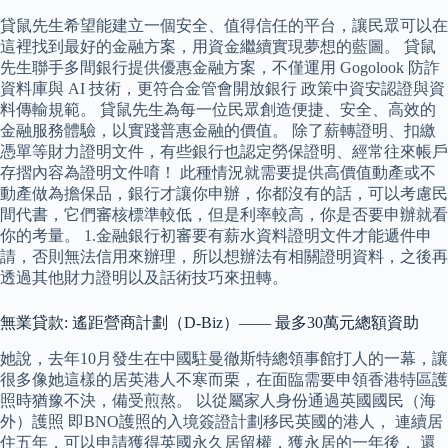
貸鼠先生希望能建立一個安全、值得信任的平台，讓民眾可以在
這裡找到最好的金融方案，用資金繼續實現夢想的藍圖。 貸鼠
先生聯手多間銀行提供優惠金融方案，不僅運用 Gogolook 防詐
資料庫與 AI 技術，更符合金管會開放銀行 政策中資安認證與資
料傳輸規範。 貸鼠先生為每一位民眾創造便捷、安全、高效的
金融服務體驗，以實踐普惠金融的價值。 除了薪轉證明、扣繳
憑單等財力證明文件，有些銀行也認定勞保證明、經常往來帳戶
存摺內容為證明文件唷！ 此種情況就需要提供高價值動產或不
動產做為擔保品，銀行才讓你申辦，你都沒有的話，可以考慮民
間代書，它們審核標準較低，但是利率較高，你是否要申辦就看
你的考量。 1.金融銀行初審要有薪水資料證明文件才能遞件申
請，否則無法信用來辦理，所以想辦法有相關證明資料，之後再
透過其他財力證明以及話術技巧來扭轉。
無業貸款: 遙距營商計劃（D-Biz）—— 最多30萬元總額資助
她說，去年10月發生在中國駐曼徹斯特總領事館打人的一幕，讓
很多像她這樣的居英港人不寒而栗，在面臨需要申領香港特區護
照時猶豫不決，備受煎熬。 以從屬家人身份通過英國國民（海
外）護照 即BNO護照的入境簽證計劃移民英國的港人， 連續居
住五年，可以申請獲得英國永久居留權，獲永居的一年後， 還