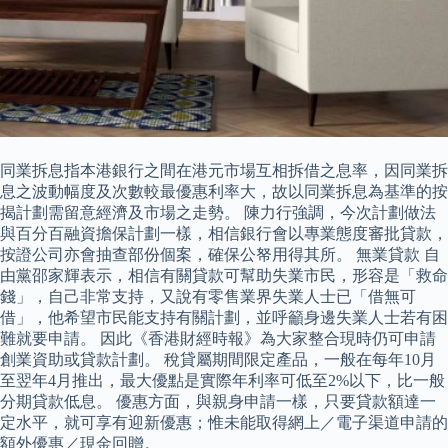
同業拆息指本港銀行之間在港元市場互相拆借之息率，因同業拆
息之波動幅度及次數較最優惠利率大，故以同業拆息為基準的按
揭計劃需留意經濟及市場之走勢。 陳力行強調，今次計劃做法
與百分百融資擔保計劃一樣，相信銀行會以專業態度審批貸款，
按證公司亦會抽查部份個案，確保公帑用得其所。 無業貸款 自
由黨邵家輝表示，相信有關貸款可幫助失業市民，形容是「救命
錢」，自己非常支持，又說有零售業界失業人士已「借無可
借」，他希望市民能支持有關計劃，並呼籲身邊失業人士若有困
難就要申請。 因此《香港財經時報》為大家整合現時仍可申請
創業資助或貸款計劃。 稅貸屬期間限定產品，一般在每年10月
至翌年4月推出，最大優點是實際年利率可低至2%以下，比一般
分期貸款低息。 優惠方面，與親身申請一樣，只要貸款額達一
定水平，就可享有迎新優惠；惟未能取得網上／電子渠道申請的
額外優惠／現金回贈。