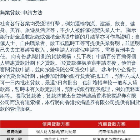
無業貸款: 申請方法
社會各行各業均受疫情打擊，例如運輸物流、建築、飲食、健
身、美容、旅遊及酒店等，不少人被解僱頓變失業人士。 顯示
銀行薪金過數紀錄或強積金供堤中斷的月結單亦可作為證明；自
僱人士、自由職業者、散工或臨時工等可提供失業聲明，並證明
已失去主要經常收入，若申請人有虛假申請等，需要負刑事責
任。 向有份參與計劃的貸款機構（見下表）申請百分百擔保個
人特惠貸款計劃下之貸款。 於貸款機構填寫申請表後，他們會
審閱貸款申請，並向按證保險公司提交申請。 參考中小企提供
的信貸擔保計劃，由參加計劃的銀行負責審批工作，預料六成人
可一日內批出貸款，最遲3日內批出，估計壞帳率較一般私人貸
款高，暫時未有欠款定罰則，預料按銀行程序處理，例如償務重
組等。 提取貸款後，貸款將被出售並轉讓給香港按揭證券有限
公司而沒有追索權，本行將向香港按揭證券有限公司提供有關貸
款的管理服務。