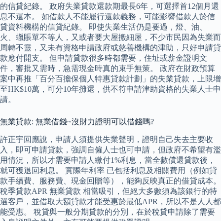
的信貸紀錄。 政府失業貸款還款期最長6年，可選擇首12個月還
息不還本。 如借款人不能履行還款義務，可能影響借款人於信
貸資料機構的信貸紀錄。 即使失業生活仍是要過，燈、油、
火、蠟賬單不等人，又或者要大屋搬細屋，不少市民因為失業而
周轉不靈，又未有資格申請政府或慈善機構的津助，只好申請貸
款應付開支。 但申請貸款很多時都需要，住址或薪金證明文
件，審批又需時，急需現金時真的束手無策。 政府在財政預算
案中再推「百分百擔保個人特惠貸款計劃」的失業貸款，上限增
至HK$10萬，可分10年攤還，供不符申請津助資格的失業人士申
請。
無業貸款: 無業借錢~沒財力證明可以借錢嗎?
許正宇回應說，申請人須提供失業聲明，證明自己失去主要收
入，即可申請貸款，強調自僱人士也可申請，但政府不希望有濫
用情況，所以才需要申請人繳付1%利息，當全數償還貸款後，
就可獲退回利息。 實際年利率 已包括利息及相關費用（例如貸
款手續費、服務費、現金回贈等），能夠反映真正的借貸成本。
稅季貸款APR 無業貸款 相當吸引，但絕大多數須為該銀行的特
選客戶，並借取大額貸款才能受惠於最低APR，所以不是人人都
能受惠。 稅貸與一般分期貸款的分別，在於稅貸申請除了需要