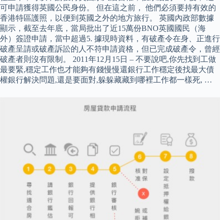
可申請獲得英國公民身份。 但在這之前， 他們必須要持有效的
香港特區護照，以便到英國之外的地方旅行。 英國內政部數據
顯示，截至去年底，當局批出了近15萬份BNO英國國民（海
外）簽證申請，當中超過5. 據現時資料，有破產令在身、正進行
破產呈請或破產訴訟的人不符申請資格，但已完成破產令，曾經
破產者則沒有限制。 2011年12月15日 – 不要說吧,你先找到工做
最要緊,穩定工作也才能夠有錢慢慢還銀行工作穩定後找最大債
權銀行解決問題,還是要面對,躲躲藏藏到哪裡工作都一樣死, …