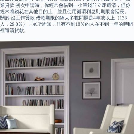
業貸款 初次申請時，你經常會借到一小筆錢並立即還清，但你
經常將錢花在其他目的上，並且使用循環利息則期限會延長。
關於 沒工作貸款 借款期限的絕大多數問題是4年或以上（133
人，29.8％），眾所周知，只有不到18％的人在不到一年的時間
裡還清貸款。