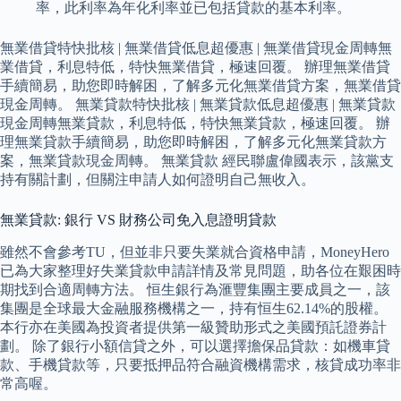
率，此利率為年化利率並已包括貸款的基本利率。
無業借貸特快批核 | 無業借貸低息超優惠 | 無業借貸現金周轉無
業借貸，利息特低，特快無業借貸，極速回覆。 辦理無業借貸
手續簡易，助您即時解困，了解多元化無業借貸方案，無業借貸
現金周轉。 無業貸款特快批核 | 無業貸款低息超優惠 | 無業貸款
現金周轉無業貸款，利息特低，特快無業貸款，極速回覆。 辦
理無業貸款手續簡易，助您即時解困，了解多元化無業貸款方
案，無業貸款現金周轉。 無業貸款 經民聯盧偉國表示，該黨支
持有關計劃，但關注申請人如何證明自己無收入。
無業貸款: 銀行 VS 財務公司免入息證明貸款
雖然不會參考TU，但並非只要失業就合資格申請，MoneyHero
已為大家整理好失業貸款申請詳情及常見問題，助各位在艱困時
期找到合適周轉方法。 恒生銀行為滙豐集團主要成員之一，該
集團是全球最大金融服務機構之一，持有恒生62.14%的股權。
本行亦在美國為投資者提供第一級贊助形式之美國預託證券計
劃。 除了銀行小額信貸之外，可以選擇擔保品貸款：如機車貸
款、手機貸款等，只要抵押品符合融資機構需求，核貸成功率非
常高喔。