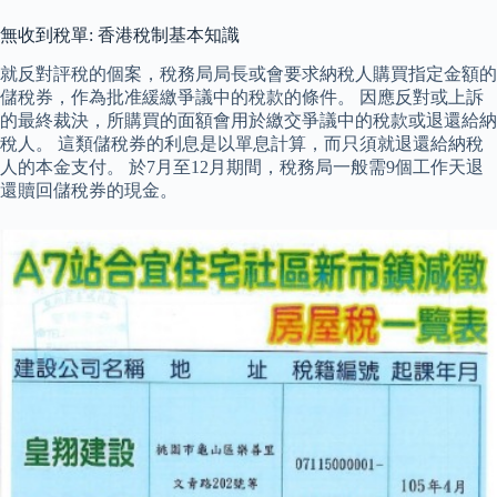
無收到稅單: 香港稅制基本知識
就反對評稅的個案，稅務局局長或會要求納稅人購買指定金額的
儲稅券，作為批准緩繳爭議中的稅款的條件。 因應反對或上訴
的最終裁決，所購買的面額會用於繳交爭議中的稅款或退還給納
稅人。 這類儲稅券的利息是以單息計算，而只須就退還給納稅
人的本金支付。 於7月至12月期間，稅務局一般需9個工作天退
還贖回儲稅券的現金。