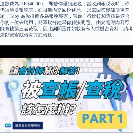
遣散費為 HK$40,000。 即使你毋須繳税，當收到報税表時，你
仍須填妥報税表，在限期內交回税務局。 只需回答幾條簡單問
題，Toby 為你推薦多為報稅專家，讓你自行比較和選擇最適合
你的一位去聘用，簡單幾分鐘幫你解決問題。 由於電郵內容可
能會被第三者截取，因此詢問函件如載有私人或機密資料，請考
慮以郵寄或傳真方式傳送。