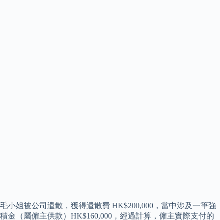
毛小姐被公司遣散，獲得遣散費 HK$200,000，當中涉及一筆強
積金（屬僱主供款）HK$160,000，經過計算，僱主實際支付的