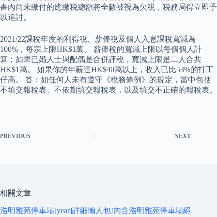
書內尚未繳付的應繳税總額將全數被視為欠税，税務局得立即予
以追討。
2021/22課稅年度的利得稅、薪俸稅及個人入息課稅寬減為
100%，每宗上限HK$1萬。 薪俸稅的寬減上限以每個個人計
算；如果已婚人士與配偶是合併評稅，寬減上限是二人合共
HK$1萬。 如果你的年薪達HK$40萬以上，收入已比53%的打工
仔高。 答：如任何人未有遵守《稅務條例》的規定，當中包括
不填交報稅表、不依期填交報稅表，以及填交不正確的報稅表。
PREVIOUS
NEXT
相關文章
浩明雅苑停車場[year]詳細懶人包!內含浩明雅苑停車場絕