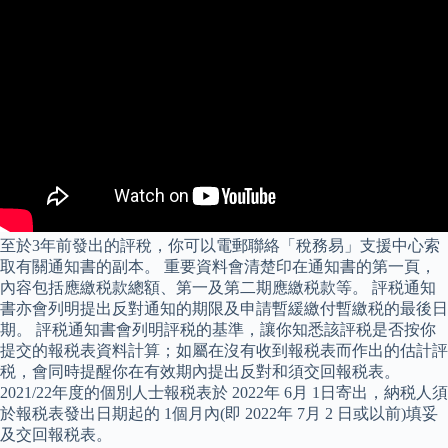
至於3年前發出的評稅，你可以電郵聯絡「稅務易」支援中心索
取有關通知書的副本。 重要資料會清楚印在通知書的第一頁，
內容包括應繳税款總額、第一及第二期應繳税款等。 評税通知
書亦會列明提出反對通知的期限及申請暫緩繳付暫繳税的最後日
期。 評税通知書會列明評税的基準，讓你知悉該評税是否按你
提交的報税表資料計算；如屬在沒有收到報税表而作出的估計評
税，會同時提醒你在有效期內提出反對和須交回報税表。
2021/22年度的個別人士報税表於 2022年 6月 1日寄出，納税人須
於報税表發出日期起的 1個月內(即 2022年 7月 2 日或以前)填妥
及交回報税表。