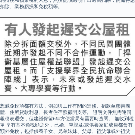
利得稅和物業稅的入息，然後從該總額作出適當扣除，例如特惠
扣除、業務虧損和免稅額等。
想減免稅項都有方法，例如與工作有關的進修、捐款至慈善團
體、住所貸款利息、長者住宿照顧開支等。 證明文件無需連同
報稅表遞交，但建議保留6年方便當局有需要時查閱。 無收到稅
單 享有基本免稅額之外，已婚、單親及/或供養家庭成員都會有
額外免稅，包括供養子女、兄弟姊妹、父母、祖父母或外祖父