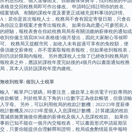
所利息扣稅、個人進修開支、自願醫保保費等，找到相應的申請
表格並交回稅務局即可作出修改。 申請時記得註明你的姓名、
檔案號碼、有關的課稅年度及要更正或補充資料事項的詳情。
A：若你是首次報稅人士，稅務局不會有固定寄發日期，只會在
為你設立新檔案才會寄出報稅表。 如果你為此憂心可參照前人
的經驗，報稅表會在你給稅務局局長有關須繳納薪俸稅的通知或
收到你僱主填寫IR56E表格後5個月發出，因此大家耐心等候即
可。 稅務局又提醒市民，如收入未有超過可享有的免稅額，便
毋須繳交薪俸稅，亦不需索取報稅表報稅，但如果收到報稅表，
則仍須於限期內報稅。 另外應課稅人士除了已經收到稅務局的
報稅表之外，應該於課稅年度完結後的4個月內以書面通知稅務
局，其本人須於該課稅年度內繳稅。
無收到稅單: 個別人士税單
輸入「帳單戶口號碼」時要注意，繳款單上有供電子付款專用的
收款帳號，列於稅單左下角的11位數字正為收款帳號，但毋須輸
入字母。 另外，可以利用稅局的稅款計數機：2022/23年度薪俸
稅計數機及2022/23年度個人入息課稅計數機，計算建議的稅款
寬減措施實施後你應繳的薪俸稅及個人入息課稅稅款。 如果你
事前已知不能在一個月內交報稅表，可以書面形式申請延期呈
交，只要你能提供合理解釋和證明，稅局或會酌情延長申報時