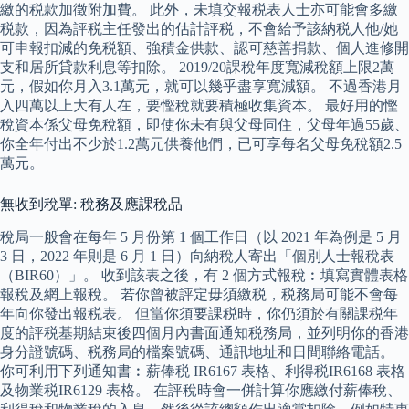
繳的税款加徵附加費。 此外，未填交報税表人士亦可能會多繳
税款，因為評税主任發出的估計評税，不會給予該納税人他/她
可申報扣減的免税額、強積金供款、認可慈善捐款、個人進修開
支和居所貸款利息等扣除。 2019/20課稅年度寬減稅額上限2萬
元，假如你月入3.1萬元，就可以幾乎盡享寬減額。 不過香港月
入四萬以上大有人在，要慳稅就要積極收集資本。 最好用的慳
稅資本係父母免稅額，即使你未有與父母同住，父母年過55歲、
你全年付出不少於1.2萬元供養他們，已可享每名父母免稅額2.5
萬元。
無收到稅單: 稅務及應課稅品
稅局一般會在每年 5 月份第 1 個工作日（以 2021 年為例是 5 月
3 日，2022 年則是 6 月 1 日）向納稅人寄出「個別人士報稅表
（BIR60）」。 收到該表之後，有 2 個方式報稅︰填寫實體表格
報稅及網上報稅。 若你曾被評定毋須繳税，税務局可能不會每
年向你發出報税表。 但當你須要課税時，你仍須於有關課税年
度的評税基期結束後四個月內書面通知税務局，並列明你的香港
身分證號碼、税務局的檔案號碼、通訊地址和日間聯絡電話。
你可利用下列通知書︰薪俸税 IR6167 表格、利得税IR6168 表格
及物業税IR6129 表格。 在評稅時會一併計算你應繳付薪俸稅、