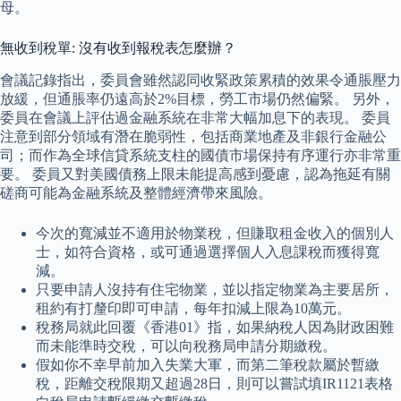
母。
無收到稅單: 沒有收到報稅表怎麼辦？
會議記錄指出，委員會雖然認同收緊政策累積的效果令通脹壓力
放緩，但通脹率仍遠高於2%目標，勞工市場仍然偏緊。 另外，
委員在會議上評估過金融系統在非常大幅加息下的表現。 委員
注意到部分領域有潛在脆弱性，包括商業地產及非銀行金融公
司；而作為全球信貸系統支柱的國債市場保持有序運行亦非常重
要。 委員又對美國債務上限未能提高感到憂慮，認為拖延有關
磋商可能為金融系統及整體經濟帶來風險。
今次的寬減並不適用於物業稅，但賺取租金收入的個別人
士，如符合資格，或可通過選擇個人入息課稅而獲得寬
減。
只要申請人沒持有住宅物業，並以指定物業為主要居所，
租約有打釐印即可申請，每年扣減上限為10萬元。
稅務局就此回覆《香港01》指，如果納稅人因為財政困難
而未能準時交稅，可以向稅務局申請分期繳稅。
假如你不幸早前加入失業大軍，而第二筆稅款屬於暫繳
稅，距離交稅限期又超過28日，則可以嘗試填IR1121表格