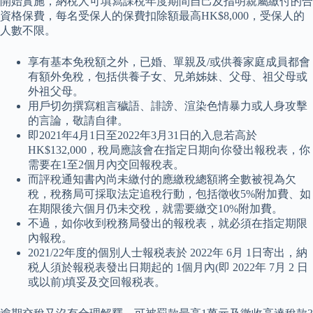
開始實施，納稅人可填寫課稅年度期間自己及指明親屬繳付的合
資格保費，每名受保人的保費扣除額最高HK$8,000，受保人的
人數不限。
享有基本免稅額之外，已婚、單親及/或供養家庭成員都會
有額外免稅，包括供養子女、兄弟姊妹、父母、祖父母或
外祖父母。
用戶切勿撰寫粗言穢語、誹謗、渲染色情暴力或人身攻擊
的言論，敬請自律。
即2021年4月1日至2022年3月31日的入息若高於
HK$132,000，稅局應該會在指定日期向你發出報稅表，你
需要在1至2個月內交回報稅表。
而評稅通知書內尚未繳付的應繳稅總額將全數被視為欠
稅，稅務局可採取法定追稅行動，包括徵收5%附加費、如
在期限後六個月仍未交稅，就需要繳交10%附加費。
不過，如你收到稅務局發出的報稅表，就必須在指定期限
內報稅。
2021/22年度的個別人士報税表於 2022年 6月 1日寄出，納
税人須於報税表發出日期起的 1個月內(即 2022年 7月 2 日
或以前)填妥及交回報税表。