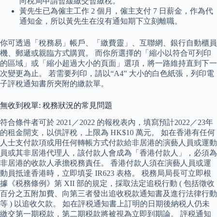
向稅局申請暫緩繳交暫繳稅。
黃先生已為僱主工作 2 個月，僱主支付 7 日薪金，作為代
通知金，所以黃先生在沒有通知期下立刻離職。
你可透過「稅務易」帳戶、「繳費靈」、互聯網、銀行自動櫃員
機、郵遞或親臨方式購買。 而你所選擇的「縮小以符合可列印
的區域」或「縮小超過大小的頁面」選項，將一路維持直到下一
次變更為止。 若需要列印，請以“A4” 大小的白色紙張，列印電
子評稅通知書所夾附的繳款單。
無收到稅單: 稅務狀況的常見問題
符合條件者可於 2021／2022 的報稅表內，填寫預計2022／23年
的租金開支，以供評稅，上限為 HK$10 萬元。 如在香港有任何
人士支付款項或用任何轉帳方式付款給非居港的演藝人員或運動
員或其非居港代理人，該付款人會成為「香港付款人」，必須為
非居港的收款人承擔税務責任。 香港付款人須在演藝人員或運
動員抵達香港時，立即填妥 IR623 表格。 税務局局長可立即根
據《税務條例》第 XII 部的規定，採取法定追税行動 ( 包括徵收
百分之五附加費、向第三者發出追收税款通知書及進行法律行動
等 ) 以追收欠款。 如在評税通知書上訂明的日期後納税人仍未
繳交第一期税款，第二期税款將被視為立即到期論。 評税通知