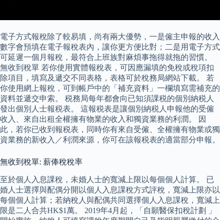
電子方式報稅除了較易填，尚有兩大優勢，一是僱主申報的收入
數字會預填在電子報稅表內，讓你更方便比對；二是用電子方式
可延遲一個月報稅，最符合上班族對麻煩事拖得就拖的習慣。
無收到稅單 若你使用實體報稅表，可因應漏填的免稅或稅項扣
除項目，填寫及遞交不同表格，表格可於稅務局網站下載。 若
你使用網上報稅，可到帳戶中的「補充資料」一欄填寫需補充的
資料並遞交申索。 税務局每年都會向已知須課税的個別納税人
發出個別人士報税表。 這報税表是讓個別納税人申報他的受僱
收入、來自出租全權擁有物業的收入和獨資業務的利潤。 因
此，若你已收到報税表，同時你有來自受僱、全權擁有物業或獨
資業務的新收入／利潤來源，你可在該報税表的適當部分申報。
無收到稅單: 薪俸稅稅率
至於個人入息課稅，未婚人士的寬減上限以每個個人計算。 已
婚人士選擇與配偶分開以個人入息課稅方式評稅，寬減上限亦以
每個個人計算；若納稅人與配偶共同選擇個人入息課稅，寬減上
限是二人合共HK$1萬。 2019年4月起，「自願醫保扣稅計劃 」