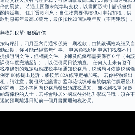
逾期交稅又沒有合理解釋，可被罰款最高1萬元及徵收高達稅款3
倍的罰款。 若遇上困難未能準時交稅，以書面形式申請或會獲
酌情延期。 住所貸款利息：自住物業要供樓也可申報扣稅，供
款利息每年最高10萬元，最多扣稅20個課稅年度（不需連續）。
無收到稅單: 服務評價
按時序計，四月至六月通常係第二期稅款，由於銀碼較為細又自
動延期，你可能已經當無件事。 申索免稅額同申索扣稅都不用
提供證明文件，但相關文件、收據及紀錄都需要保存 6 年（由該
課稅年度完結起計），以便稅局日後抽查。 任何人士未有遵守
税務條例的規定就應課税事項通知税務局，税務局可依據税務條
例第 80條提出起訴，或按第 82A條評定補加税。 若你將物業出
租，請注意，將租約協議書加蓋印花或填報差餉物業估價署發出
的問卷，並不等同向税務局發出須課税通知。 無收到稅單 須繳
納薪俸税的人士，若將會移居外國或往外地升學或任職，須在不
遲於預期離港日期前一個月書面通知税務局。