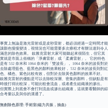
事實上無論是激光雷射或是皮秒雷射，都必須經過一定時間才能
讓顏色慢慢變淡，視情況也可能需要多次療程才有辦法達到令人
滿意的除色效果。 釹雅克雷射大家可能聽起來很陌生，但它其
實就是市面上俗稱的「淨膚雷射」或「柔膚雷射」。 它的特色
是有 532 奈米和 1064 奈米的「雙波長」， 1064 奈米的波長對於
去除處理藍色、藍黑色的顏料效果較好， 532 奈米的波長則對紅
色、橘色、紫色比較有效，但對於去除黃色顏料的效果不好。
釹雅克雷射的優點是可以去除較深層、密集的顏料，但缺點是有
時後打得比較深，可能比較會流血，或者產生組織液的滲出。
但實際上到底會不會打到流血或滲出組織液，這就要看醫師的綜
合考量以及與你的溝通了。
無創除色原理: 手術室(磁力共振，抽血)