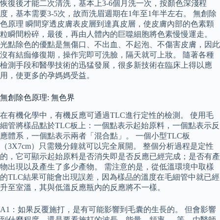
恢復後才能二次清洗，基本上3-6個月洗一次，按顏色深淺程
度，基本需要3-5次，故而洗眉週期在1年至1年半左右。 無創除
色原理 瞬間穿透皮膚表皮層到達真皮層，使皮膚內部的色素顆
粒瞬間粉碎，最後，再由人體內的巨噬細胞將色素慢慢運走。
光點除色的優點是無傷口、不出血、不起泡、不傷害皮膚，因此
沒有結痂修復期，操作完即可洗臉，隔天就可上妝。 隨著各種
檢測手段和醫學技術的迅猛發展，很多新技術在臨床上得以應
用，使更多的孕媽媽受益。
無創除色原理: 無色界
在有機化學中，有機反應可通過TLC進行定性的檢測。 使用毛
細管將樣品點於TLC板上：一個點表示起始原料，一個點表示反
應體系，一個點表示兩者「混合點」。 一個小型TLC板
（3X7cm）只需幾分鐘就可以完全展開。 整個分析過程是定性
的，它可顯示起始原料是否消失即是否反應已經完成；是否有產
物出現以及產生了多少產物。 需注意的是，從低溫環境中取樣
的TLC結果可能會出現誤差，因為樣品的溫度在毛細管中就已經
升至室溫，其與低溫反應瓶內的反應將不一樣。
A1：如果反覆施打，是有可能影響到毛囊的生長的。 但會影響
到什麼程度，還是要看施打的波長、能量、頻率 … 等，由醫師