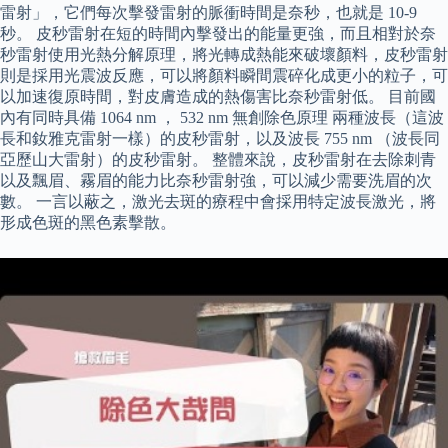
雷射」，它們每次擊發雷射的脈衝時間是奈秒，也就是 10-9
秒。 皮秒雷射在短的時間內擊發出的能量更強，而且相對於奈
秒雷射使用光熱分解原理，將光轉成熱能來破壞顏料，皮秒雷射
則是採用光震波反應，可以將顏料瞬間震碎化成更小的粒子，可
以加速復原時間，對皮膚造成的熱傷害比奈秒雷射低。 目前國
內有同時具備 1064 nm ， 532 nm 無創除色原理 兩種波長（這波
長和釹雅克雷射一樣）的皮秒雷射，以及波長 755 nm （波長同
亞歷山大雷射）的皮秒雷射。 整體來說，皮秒雷射在去除刺青
以及飄眉、霧眉的能力比奈秒雷射強，可以減少需要洗眉的次
數。 一言以蔽之，激光去斑的療程中會採用特定波長激光，將
形成色斑的黑色素擊散。