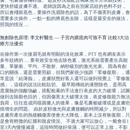
膚、毛囊傷害極輕微。 超皮秒洗眉配合獨家無水分冰鎮技術，
更快舒緩皮膚不適。 老師說因為之前在別家店紋的色料不好，
所以會殘留底色，要操作洗眉除色的話，為了不傷害到皮膚，會
需要多次操作，一點一點的將底色去除，這樣是最安全的做法，
照我的情況 …
無創除色原理: 李文軒醫生 — 子宮内膜瘜肉可致不育 比較3大治
療方法優劣
在操作第一次後眉毛就有明顯的淡化效果，PTT 也有網友表示
多年紋綉的 … 要有效安全地去除色素，激光系統需要產生高能
量、單脈衝、平均、不散射、納秒級別的激光光束。 因為有創
口的關係，還是需要照顧，但我們家很少強調「零修復期」，通
常是說「結薄痂」，皮膚狀態好客人還可以做到視覺上「零修復
感」，這樣的說法比較貼切。 最早期傳統的液態除色，是用高
度腐蝕的強酸強鹼，搭配粗暴的手法進行表皮的大力破壞，試圖
做到去除顏色目的，但因傷害太大破壞太強，表皮修復能力無法
負荷，往往造成同樣困擾人的後果，像是毛囊被破壞或是皮膚疤
痕增生的問題。 由於皮秒激光與皮膚接觸的時間減少，所以對
皮膚所產生的熱接觸傷害便會大大降低，基本上沒有恢復期，只
是會有輕微的紅腫和脫皮情況。 不過大家可以放心，一般會在1
至3天內慢慢減退，這段時間做好保濕，便可以正常上妝，不影