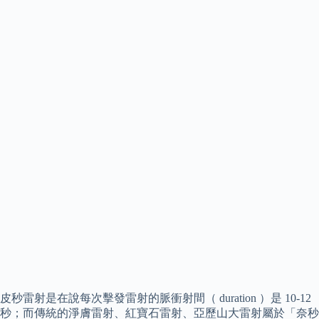
皮秒雷射是在說每次擊發雷射的脈衝射間（ duration ）是 10-12
秒；而傳統的淨膚雷射、紅寶石雷射、亞歷山大雷射屬於「奈秒