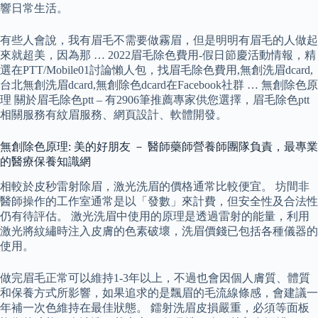
響日常生活。
有些人會說，我有眉毛不需要做霧眉，但是明明有眉毛的人做起
來就超美，因為那 … 2022眉毛除色費用-假日節慶活動情報，精
選在PTT/Mobile01討論懶人包，找眉毛除色費用,無創洗眉dcard,
台北無創洗眉dcard,無創除色dcard在Facebook社群 … 無創除色原
理 關於眉毛除色ptt – 有2906筆推薦專家供您選擇，眉毛除色ptt
相關服務有紋眉服務、網頁設計、軟體開發。
無創除色原理: 美的好朋友 － 醫師藥師營養師團隊負責，最專業
的醫療保養知識網
相較於皮秒雷射除眉，激光洗眉的價格通常比較便宜。 坊間非
醫師操作的工作室通常是以「發數」來計費，但安全性及合法性
仍有待評估。 激光洗眉中使用的原理是透過雷射的能量，利用
激光將紋繡時注入皮膚的色素破壞，洗眉價錢已包括各種儀器的
使用。
做完眉毛正常可以維持1-3年以上，不過也會因個人膚質、體質
和保養方式所影響，如果追求的是飄眉的毛流線條感，會建議一
年補一次色維持在最佳狀態。 鐳射洗眉皮損嚴重，必須等面板