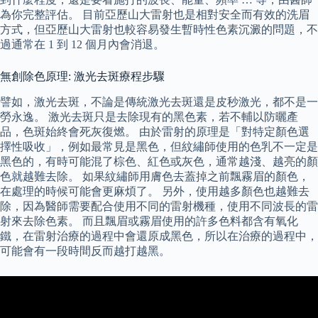
為你完整評估。 目前亞歷山大雷射也是相對安全而有效的洗眉
方式，但亞歷山大雷射也較容易發生暫時性色素沉澱的問題，不
過通常在 1 到 12 個月內會消退。
無創除色原理: 激光去斑療程步驟
譬如，激光去斑，不論是傳統激光去斑還是皮秒激光，都不是一
勞永逸。 激光去斑只是去除現有的黑色素，若不輔以防曬產
品，色斑始終會死灰復燃。 由於雷射的原理是「對特定顏色選
擇性吸收」，例如最常見是黑色，但紋繡師使用的色乳不一定是
黑色的，有時可能混了棕色、紅色或灰色，通常越淺、越亮的顏
色就越難去除。 如果紋繡師用膚色去蓋掉之前飄霧眉的顏色，
在處理的時候可能會更麻煩了。 另外，使用越多顏色也越難去
除，因為醫師需要配合使用不同的雷射機種，使用不同波長的雷
射來去除色素。 而且飄眉或霧眉使用的許多色料都含有氧化
鐵，在雷射治療的過程中會還原成黑色，所以在治療的過程中，
可能會有一段時間反而越打越黑。