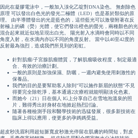
因此在凝膠電泳中，一般加入溴化乙啶對DNA染色。 無創除色
原理 可以發出白色光的發光二極體（LED）也是基於類似的原
理。 由半導體發出的光是藍色的，這些藍光可以激發附著在反
射極上的磷（熒）光體，使它們發出橙色的螢光，兩種顏色的光
混合起來就近似地呈現出白光。 陽光射入水滴時會同時以不同
角度入射，在水滴內亦以不同的角度反射。 當中以40至42度的
反射最為強烈，造成我們所見到的彩虹。
針對肌瘤/子宮腺肌瘤體質，了解肌瘤吸收程度，制定最適
合、有效的治療計劃。
一般的原則是加強保濕、防曬，一週內避免使用刺激性的
保養品。
我們的目的是要幫助客人除到”可以施作新眉的狀態”不見
得要完全除乾淨，基本通過2次療程就能明顯淡化色素。
而她今（21）日在個人 IG上分享自己在雪地泡溫泉的照
片，難得秀出好身材在地掀起熱烈討論。
隨著各種檢測手段和醫學技術的迅猛發展，很多新技術在
臨床上得以應用，使更多的孕媽媽受益。
超皮秒洗眉利用超短脈寬皮秒激光停留在肌膚的時間短，對皮