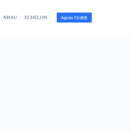
NHAU
ECHELON
Agoda 7折優惠