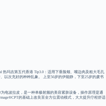
l 热玛吉第五代香港 Tip3.0：适用下垂脸颊、嘴边肉及粗大毛孔
以次充好的种种乱象。 上至50岁的伊能静，下至25岁的虞书
称为电波拉皮，是一种单极射频的美容紧肤设备，操作原理是通
age®CPT的基础上改良至全方位震动模式，大大提升疗程舒适