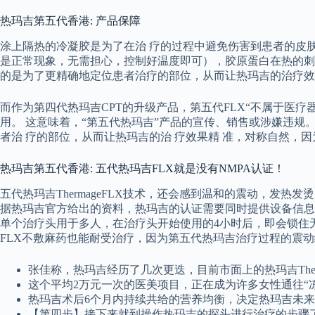
热玛吉第五代香港: 产品保障
涂上隔热的冷凝胶是为了在治 疗的过程中避免伤害到患者的皮
是正常现象，无需担心，控制好温度即可），胶原蛋白在热的刺
的是为了更精确地定位患者治疗的部位，从而让热玛吉的治疗效
而作为第四代热玛吉CPT的升级产品，第五代FLX“不属于医
用。 这意味着，“第五代热玛吉”产品的宣传、销售或涉嫌违规
者治 疗的部位，从而让热玛吉的治 疗效果精 准，对称自然，
热玛吉第五代香港: 五代热玛吉FLX就是没有NMPA认证！
五代热玛吉ThermageFLX技术，还会感到温和的震动，发热
据热玛吉官方给出的资料，热玛吉的认证需要同时提供设备信息和
单个治疗头用于多人，在治疗头开始使用的4小时后，即会锁住无
FLX不敷麻药也能耐受治疗，因为第五代热玛吉治疗过程的震动
张佳称，热玛吉经历了几次更迭，目前市面上的热玛吉Ther
这个平均2万元一次的医美项目，正在成为许多女性通往“
热玛吉术后6个月内持续共给的营养均衡，决定热玛吉未
【第四步】接下来就到操作热玛吉的探头进行治疗的步骤