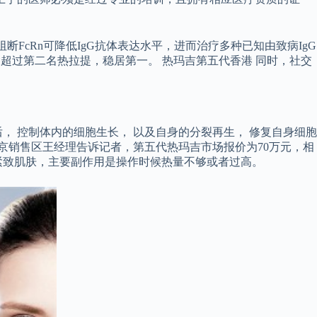
过阻断FcRn可降低IgG抗体表达水平，进而治疗多种已知由致病IgG
大超过第二名热拉提，稳居第一。 热玛吉第五代香港 同时，社交
 控制体内的细胞生长， 以及自身的分裂再生， 修复自身细胞
京销售区王经理告诉记者，第五代热玛吉市场报价为70万元，相
、紧致肌肤，主要副作用是操作时候热量不够或者过高。