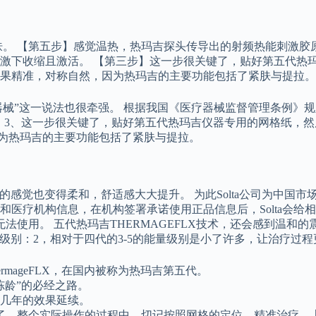
肤。 【第五步】感觉温热，热玛吉探头传导出的射频热能刺激胶
激下收缩且激活。 【第三步】这一步很关键了，贴好第五代热玛
果精准，对称自然，因为热玛吉的主要功能包括了紧肤与提拉。
疗器械”这一说法也很牵强。 根据我国《医疗器械监督管理条例
。 3、这一步很关键了，贴好第五代热玛吉仪器专用的网格纸，然
因为热玛吉的主要功能包括了紧肤与提拉。
发烫的感觉也变得柔和，舒适感大大提升。 为此Solta公司为中国
医疗机构信息，在机构签署承诺使用正品信息后，Solta会给
法使用。 五代热玛吉THERMAGEFLX技术，还会感到温和
级别：2，相对于四代的3-5的能量级别是小了许多，让治疗过
mageFLX，在国内被称为热玛吉第五代。
冻龄”的必经之路。
来几年的效果延续。
了，整个实际操作的过程中，切记按照网格的定位，精准治疗，