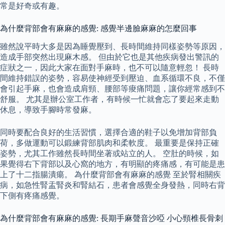
常是好奇或有趣。
為什麼背部會有麻麻的感覺: 感覺半邊臉麻麻的怎麼回事
雖然說平時大多是因為睡覺壓到、長時間維持同樣姿勢等原因，
造成手部突然出現麻木感。 但由於它也是其他疾病發出警訊的
症狀之一，因此大家在面對手麻時，也不可以隨意輕忽！ 長時
間維持錯誤的姿勢，容易使神經受到壓迫、血系循環不良，不僅
會引起手麻，也會造成肩頸、腰部等痠痛問題，讓你經常感到不
舒服。 尤其是辦公室工作者，有時候一忙就會忘了要起來走動
休息，導致手腳時常發麻。
同時要配合良好的生活習慣，選擇合適的鞋子以免增加背部負
荷，多做運動可以鍛練背部肌肉和柔軟度。 最重要是保持正確
姿勢，尤其工作雖然長時間坐著或站立的人。 空肚的時候，如
果覺得右下背部以及心窩的地方，有明顯的疼痛感，有可能是患
上了十二指腸潰瘍。 為什麼背部會有麻麻的感覺 至於腎相關疾
病，如急性腎盂腎炎和腎結石，患者會感覺全身發熱，同時右背
下側有疼痛感覺。
為什麼背部會有麻麻的感覺: 長期手麻聲音沙啞 小心頸椎長骨刺