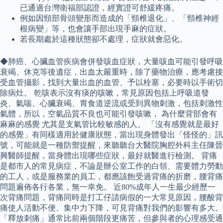
已通過台灣衛福部認證，經實證可舒緩疼痛。
例如因頸部骨頭變形而造成的「頸椎退化」、「頸椎神經
根病變」等，也會讓手部出現手麻的症狀。
若長期處於這種狀態卻不處理，症狀就會惡化。
◆肺癌、心臟血管疾病會併發咳血症狀，大量咳血可能引發呼吸
衰竭、休克等後遺症，出血太嚴重時，除了藥物治療，應考慮接
受血管攝影，找到大量出血的血管、予以栓塞，必要時以手術切
除病灶。 乾咳表示沒有痰的咳嗽，常見原因包括上呼吸道發
炎、氣喘、心臟衰竭、胃食道逆流或受到異物刺激，包括刺激性
氣體，所以，空氣品質不良也可能引發咳嗽， 為什麼背部會有
麻麻的感覺 尤其是支氣管比較敏感的人。 「沒有感覺就是最好
的感覺」有同樣適用於健康狀態，當出現身體發出「怪怪的」訊
號，可能就是一種防禦提醒，來聽聽台大醫院胸腔外科主任陳晉
興醫師提醒，當身體出現哪些症狀，最好就醫進行檢測。 背痛
是都市人的常見病症，不論是辦公室工作的白領、需要體力勞動
的工人，或是服務業的員工，都應該飽受過背痛的折磨，腰背痛
問題遍佈各行各業，無一幸免。 近80%成年人一生最少經歷一
次背痛問題，背痛同時是打工仔請病假的一大常見原因，腰酸背
痛使人活動不便、集中力下降，可見背痛對我們的影響有多大。
「釋放刺痛」通常比前兩個階段更痛苦，但參與者的心理感受通