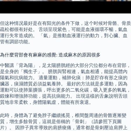
但这种情况最好是在有阳光的条件下做，这个时候对骨骼、骨质
疏松都很有好处。 舌頭呈現紫色，可能是血液循環不暢，氣血
運行失常造成的。 「氣」是推動血液運行的動力，對心臟、血
管有調節功能。
為什麼背部會有麻麻的感覺: 造成麻木的原因很多
中醫講「背為陽」，足太陽膀胱經的大部分穴位都分布在背部，
是全身的「獨生子」。 膀胱與腎相連，氣血相通，能提高體內
陽氣和抗病能力。 適量運動，補肺化痰：肺是貯存有形之痰的
臟器，痰濕體質必須益氣養肺。 最好的方法就是多運動，因為
運動可以使肺葉擴張，呼出更多的二氧化碳，吸入更多的氧氣，
鍛煉和增強肺功能，提高抗病能力。 出現這樣的舌象說明舌頭
質地非常柔軟，身體陽氣虛，體能有所衰退。
此時，身體為了避免脖子繼續搖晃，椎間盤周邊的骨骼逐漸變
質，增生多餘骨質，這就是俗稱的「骨刺」（請參照下頁圖
片）。 因脖子異常導致的肩膀痠痛，通常都是骨刺壓迫肩胛上