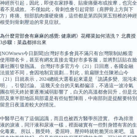
神經所引起，因此，即使在家靜養、貼痠痛藥布或按摩，也完全
看不見成效。 不僅如此，骨刺也會引起背部（肩胛骨上方與下
方）疼痛、頸部肌肉僵硬痠痛，這些都是第四與第五頸椎的神經
根受到骨刺壓迫的常見症狀。
為什麼背部會有麻麻的感覺: 健康網》花椰菜如何清洗？ 北農授
3步驟：菜蟲都掉出來
[NOWnews今日新聞]台灣好市多會員不滿只有台灣限制結帳需
使用聯名卡，甚至有網友直接去電好市多客服，並將對話貼在臉
書社團引發熱議。 台灣好市多官方今（21）日回應，各國金融
法規皆不同，會因地制宜規劃… 對此，前扁辦主任陳淞山今
（21）日就表示，2024總統大選看起來還是「詭譎多變、混沌未
明」，引發討論。 這幾天全台的天氣都偏涼，不過這一波冷氣
團在明天終於要逐漸減弱影響了，白天的高溫都會回升，但是北
部及東半部地區局部還是有些短暫陣雨，中南部則是提醒要特別
留意日夜溫差較大的情況。
中醫早已有了這個認識，而且也被西方醫學所證實。 作為排泄
液的淚液，同汗液和尿液一樣，裡面確實有一些對身體有害的生
化毒素。 所以，難受時、委屈時、壓抑時就乾脆哭出來吧。 這