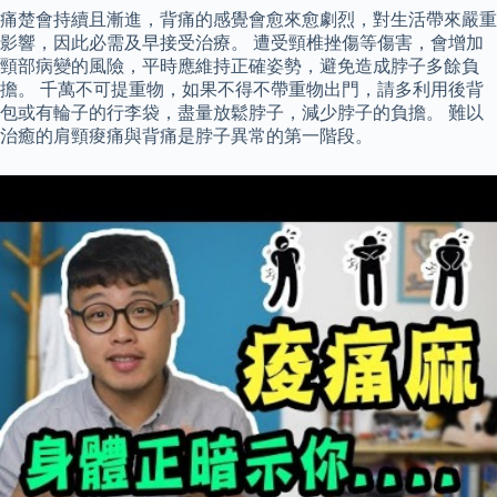
痛楚會持續且漸進，背痛的感覺會愈來愈劇烈，對生活帶來嚴重
影響，因此必需及早接受治療。 遭受頸椎挫傷等傷害，會增加
頸部病變的風險，平時應維持正確姿勢，避免造成脖子多餘負
擔。 千萬不可提重物，如果不得不帶重物出門，請多利用後背
包或有輪子的行李袋，盡量放鬆脖子，減少脖子的負擔。 難以
治癒的肩頸痠痛與背痛是脖子異常的第一階段。