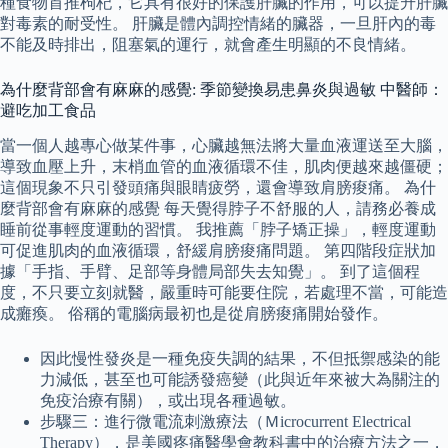
種食物首推枸杞，它具有很好的保護肝臟的作用，可以提升肝臟
對毒素的耐受性。 肝臟是體內調控情緒的臟器，一旦肝內的毒
不能及時排出，阻塞氣的運行，就會產生明顯的不良情緒。
為什麼背部會有麻麻的感覺: 季節變換易患鼻炎與過敏 中醫師：
避吃加工食品
當一個人越專心做某件事，心臟越無法將大量血液運送至大腦，
導致血壓上升，末梢血管的血液循環不佳，肌肉便越來越僵硬；
這個現象不只引發頭痛與眼睛疲勞，還會導致肩膀痠痛。 為什
麼背部會有麻麻的感覺 每天覺得脖子不舒服的人，請務必養成
睡前從事輕度運動的習慣。 我推薦「脖子矯正操」，輕度運動
可促進肌肉的血液循環，舒緩肩膀痠痛問題。 第四階段症狀加
據「手指、手臂、足部等身體局部失去知覺」。 到了這個程
度，不只要立刻就醫，嚴重時可能要住院，若處理不當，可能造
成癱瘓。 俗稱的電腦病最初也是從肩膀痠痛開始發作。
因此慢性發炎是一種免疫失調的結果，不但抵禦感染的能
力減低，甚至也可能誘發癌變（此與近年來被大為關注的
免疫治療有關），或出現各種過敏。
步驟三：進行微電流刺激療法（Ｍicrocurrent Electrical
Therapy），是美國疼痛醫學會教科書中的治療方法之一，