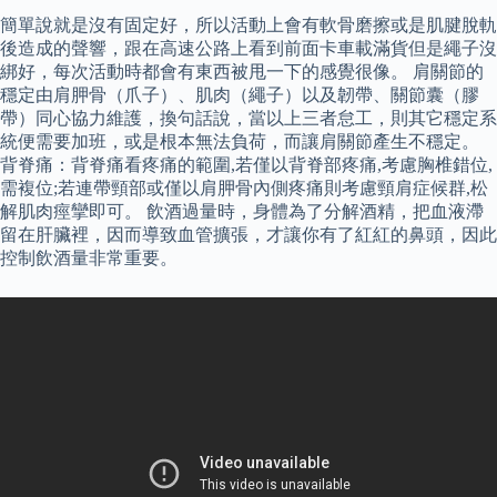
簡單說就是沒有固定好，所以活動上會有軟骨磨擦或是肌腱脫軌
後造成的聲響，跟在高速公路上看到前面卡車載滿貨但是繩子沒
綁好，每次活動時都會有東西被甩一下的感覺很像。 肩關節的
穩定由肩胛骨（爪子）、肌肉（繩子）以及韌帶、關節囊（膠
帶）同心協力維護，換句話說，當以上三者怠工，則其它穩定系
統便需要加班，或是根本無法負荷，而讓肩關節產生不穩定。
背脊痛：背脊痛看疼痛的範圍,若僅以背脊部疼痛,考慮胸椎錯位,
需複位;若連帶頸部或僅以肩胛骨內側疼痛則考慮頸肩症候群,松
解肌肉痙攣即可。 飲酒過量時，身體為了分解酒精，把血液滯
留在肝臟裡，因而導致血管擴張，才讓你有了紅紅的鼻頭，因此
控制飲酒量非常重要。