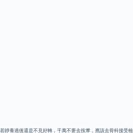
若靜養過後還是不見好轉，千萬不要去按摩，應該去骨科接受檢