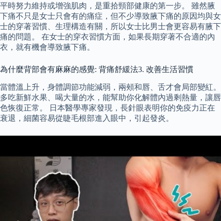
平時努力維持或增強肌肉，是重拾頸部健康的第一步。 雖然腋
下痛不只是女士只會有的痛症，但不少導致腋下痛的原因均與女
士的穿著習慣、生理構造有關，所以女士比男士會更容易有腋下
痛的問題。 在女士的穿衣習慣方面，如果長期穿著不合適的內
衣，就有機會導致腋下痛。
為什麼背部會有麻麻的感覺: 背痛舒緩法3. 改善生活習慣
當體溫上升，身體調節功能減弱，兩頰和唇、舌才會局部變紅。
多吃新鮮水果、喝大量的水，能幫助你化解體內過剩熱量，讓唇
色恢復正常。 日本醫學專家發現，長針眼表明你的免疫力正在
衰退，細菌容易從睫毛根部進入眼中，引起發炎。