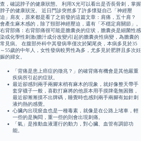
查，確認脖子的健康狀態。 利用X光可以看出是否長骨刺，掌握
脖子的健康狀況。 近日門診突然多了許多懷疑自己「神經壓
迫」肩友，原來都是看了之前發的這篇文章：肩痛，五十肩？
會產生麻木感的，除了頸部神經壓迫，還有「不穩定肩關節」。
右背部痛：右背部痛很可能是膽囊炎的症状，膽囊炎是細菌性感
染或化學性刺激(膽汁成分改變)引起的膽囊炎性病變，為膽囊的
常見病。 在腹部外科中其發病率僅次於闌尾炎，本病多見於35
～55歲的中年人，女性發病較男性為多，尤多見於肥胖且多次妊
娠的婦女。
「背痛是患上癌症的徵兆？」的確背痛有機會是其他嚴重
疾病所引起的症狀。
最近卻感到兩手兩腳末梢有麻木的現象，就好像整天帶手
套穿襪子一般，喜歡打麻將的他原本用手摸牌毫無困難，
最近卻漸漸摸不出牌碼，睡覺時也感到兩手兩腳有如針刺
液灼熱的感覺。
心臟內出現瘀血也是一種毒素，就像是在公路上堵車，輕
一些的是胸悶，重一些的則會出現刺痛。
「氣」是推動血液運行的動力，對心臟、血管有調節功
能。