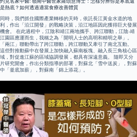
灼見名家中醫: 嶺南中醫世家羅頌慧博士：怎樣分辨你是寒底還
是熱底？如何透過適當食療改善體質
同時，我們抓住國際產業轉移的天時，依託長江黃金水道的地
利，作出「沿江開發」的戰略決策，沿江地區因此獲得巨大發展
機會。 在此過程中，江陰和靖江兩地攜手、跨江聯動，江陰-靖
江園區應運而生，我稱之為「開明人士的高明和精明之舉」。
「兩江」聯動帶出了跨江聯動，跨江聯動又牽引了南北互動。
這些對推動蘇中在發展上加快融入蘇南板塊、融入長三角核心區
域，對促進江蘇的區域協調發展，都具有深遠意義。 隨即又分
片研究開會，作出分類指導的部署，對蘇北「雪中送炭」，對蘇
中「釜底加薪」，對蘇南「錦上添花」。