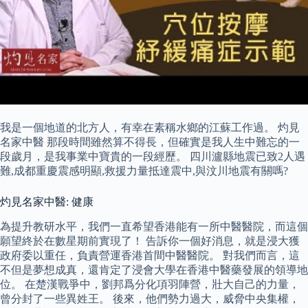
我是一個地道的北方人，有幸在素稱水鄉的江蘇工作過。 灼見
名家中醫 那段時間雖然算不得長，但確實是我人生中難忘的一
段歲月，是我事業中寶貴的一段經歷。 四川瀘縣地震已致2人遇
難,成都重慶震感明顯,救援力量抵達震中,與汶川地震有關嗎?
灼見名家中醫: 健康
為提升教研水平，我們一直希望香港能有一所中醫醫院，而這個
願望終於在數星期前實現了！ 告訴你一個好消息，就是浸大獲
政府委以重任，負責營運香港首間中醫醫院。 對我們而言，這
不但是夢想成真，還肯定了浸會大學在香港中醫藥發展的領導地
位。 在楚漢戰爭中，劉邦爲分化項羽陣營，壯大自己的力量，
曾分封了一些異姓王。 後來，他們勢力過大，威脅中央集權，