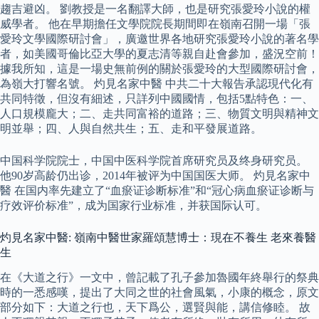
趨吉避凶。 劉教授是一名翻譯大師，也是研究張愛玲小說的權
威學者。 他在早期擔任文學院院長期間即在嶺南召開一場「張
愛玲文學國際研討會」，廣邀世界各地研究張愛玲小說的著名學
者，如美國哥倫比亞大學的夏志清等親自赴會參加，盛況空前！
據我所知，這是一場史無前例的關於張愛玲的大型國際研討會，
為嶺大打響名號。 灼見名家中醫 中共二十大報告承認現代化有
共同特徵，但沒有細述，只詳列中國國情，包括5點特色：一、
人口規模龐大；二、走共同富裕的道路；三、物質文明與精神文
明並舉；四、人與自然共生；五、走和平發展道路。
中国科学院院士，中国中医科学院首席研究员及终身研究员。
他90岁高龄仍出诊，2014年被评为中国国医大师。 灼見名家中
醫 在国内率先建立了“血瘀证诊断标准”和“冠心病血瘀证诊断与
疗效评价标准”，成为国家行业标准，并获国际认可。
灼見名家中醫: 嶺南中醫世家羅頌慧博士：現在不養生 老來養醫
生
在《大道之行》一文中，曾記載了孔子參加魯國年終舉行的祭典
時的一悉感嘆，提出了大同之世的社會風氣，小康的概念，原文
部分如下：大道之行也，天下爲公，選賢與能，講信修睦。 故