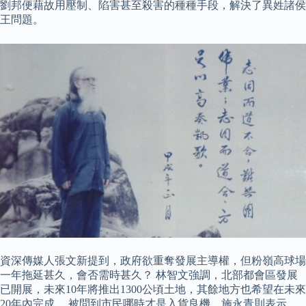
劉邦便藉故用壓制、陷害甚至殺害的種種手段，解決了異姓諸侯
王問題。
資深傳媒人張文新提到，政府欲重奪發展主導權，但粉嶺高球場
一年拖延甚久，會否需時甚久？ 林智文強調，北部都會區發展
已開展，未來10年將推出1300公頃土地，其餘地方也希望在未來
20年內完成。 被問到市民哪時才是入貨良機，施永青則表示，