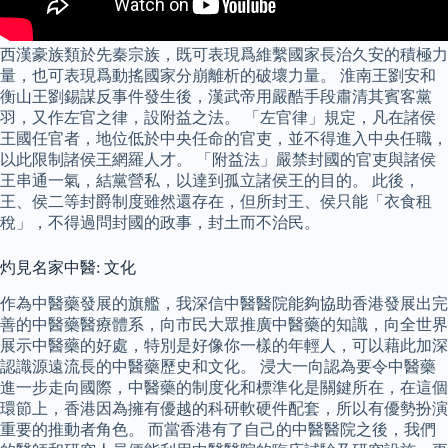
西漢豪族類於先秦宗族，既可表現爲維繫國家長治久安的積極力
量，也可表現爲動搖國家分崩離析的破壞力量。 淮南王劉安和
衡山王劉錫謀反事件發生後，漢武帝用嚴酷手段肅清其賓客黨
羽，又作左官之律，設附益之法。 「左官律」規定，凡在諸侯
王國任官者，地位低於中央任命的官吏，並不得進入中央任職，
以此限制諸侯王網羅人才。 「附益法」嚴禁封國的官吏與諸侯
王串通一氣，結黨營私，以達到孤立諸侯王的目的。 此後，
王、侯二等封爵制度雖然還存在，但所封王、侯只能「衣食租
稅」，不得過問封國的政事，封土而不治民。
灼見名家中醫: 文化
作為中醫藥發展的旗艦，我深信中醫醫院能夠協助香港發展出完
善的中醫藥醫療體系，向市民大眾推廣中醫藥的知識，向全世界
展示中醫藥的好處，特別是好像你一樣的年輕人，可以藉此加深
認識源遠流長的中醫藥歷史和文化。 浸大一向認為要令中醫藥
進一步走向國際，中醫藥的制度化和標準化是關鍵所在，在這個
環節上，香港因為擁有優越的科研軟硬件配套，所以有優勢扮演
重要的推動者角色。 而當香港有了自己的中醫醫院之後，我們