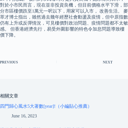
對於小市民而言，現在並非投資良機，但目前價格水平下滑，部
分市區樓價跌至1萬元一呎以下，用家可以入市， 改善生活。 麥
萃才博士指出，雖然過去幾年經歷社會動盪及疫情，但中原指數
仍有上升或反彈情況，可見樓價對政治問題、疫情問題都不太敏
感。 但香港經濟先行，易受外圍影響的特色令加息問題導致樓
價下降。
PREVIOUS
NEXT
相關文章
四門歸心風水5大著數[year]!（小編貼心推薦）
June 16, 2023