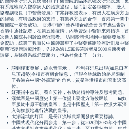
的醫師和研究人員便能利用中醫醫院的臨床試驗及研究設施，更
有系統地深入觀察病人的治療過程，從而訂定各種標準。 浸大
協理副校長（中醫藥發展）卞兆祥教授表示，有浸大在病房方面
的經驗，有特區政府的支持，有業界方面的合作，香港第一間中
醫醫院一定會成功。 香港中醫中藥界聯合總會會長李應生告訴
香港中通社記者，在第五波疫情，內地資深中醫師來港指導，首
次進入醫院共同診療新冠患者。 坊間團體也得到中醫藥發展基
金資助，統籌了數百位中醫師籌辦了中醫藥遙距診療計劃及中醫
藥新冠復康診療計劃，先後為逾1.5萬名確診者及5000名康復者
診症，為醫療系統舒緩壓力，也為社會出了一分力。
談到樓市發展，施永青表示，一些利好消息出現(如息口有
見頂趨勢)令樓市有機會喘息， 但現今地緣政治格局限制
了香港在中國“外循環”的角色，質疑香港樓市能否重返高
位。
紅棗補中益氣、養血安神，有助於精神專注及思考問題。
漢武帝是中國歷史上第一位提出要北方遊牧民族——匈奴
臣服於中原王朝的皇帝，也是中國歷史上第一位派大軍深
入匈奴腹地進行決戰的皇帝。
太湖流域的圩田，是長江流域農業開發的重要標誌。
中國式現代化分兩步走：第一步，從2020到2035年令中國
基本實現社會主義現代化；第二步，至21世紀中葉，建成