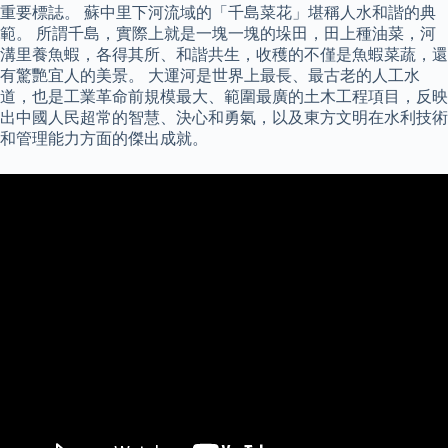
重要標誌。 蘇中里下河流域的「千島菜花」堪稱人水和諧的典
範。 所謂千島，實際上就是一塊一塊的垛田，田上種油菜，河
溝里養魚蝦，各得其所、和諧共生，收穫的不僅是魚蝦菜蔬，還
有驚艷宜人的美景。 大運河是世界上最長、最古老的人工水
道，也是工業革命前規模最大、範圍最廣的土木工程項目，反映
出中國人民超常的智慧、決心和勇氣，以及東方文明在水利技術
和管理能力方面的傑出成就。