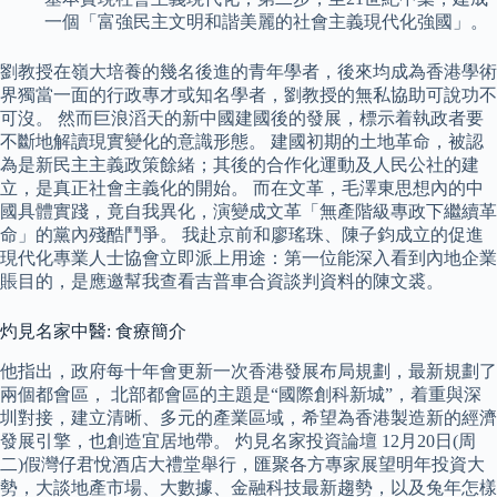
一個「富強民主文明和諧美麗的社會主義現代化強國」。
劉教授在嶺大培養的幾名後進的青年學者，後來均成為香港學術
界獨當一面的行政專才或知名學者，劉教授的無私協助可說功不
可沒。 然而巨浪滔天的新中國建國後的發展，標示着執政者要
不斷地解讀現實變化的意識形態。 建國初期的土地革命，被認
為是新民主主義政策餘緒；其後的合作化運動及人民公社的建
立，是真正社會主義化的開始。 而在文革，毛澤東思想內的中
國具體實踐，竟自我異化，演變成文革「無產階級專政下繼續革
命」的黨內殘酷鬥爭。 我赴京前和廖瑤珠、陳子鈞成立的促進
現代化專業人士協會立即派上用途：第一位能深入看到內地企業
賬目的，是應邀幫我查看吉普車合資談判資料的陳文裘。
灼見名家中醫: 食療簡介
他指出，政府每十年會更新一次香港發展布局規劃，最新規劃了
兩個都會區， 北部都會區的主題是“國際創科新城”，着重與深
圳對接，建立清晰、多元的產業區域，希望為香港製造新的經濟
發展引擎，也創造宜居地帶。 灼見名家投資論壇 12月20日(周
二)假灣仔君悅酒店大禮堂舉行，匯聚各方專家展望明年投資大
勢，大談地產市場、大數據、金融科技最新趨勢，以及兔年怎樣