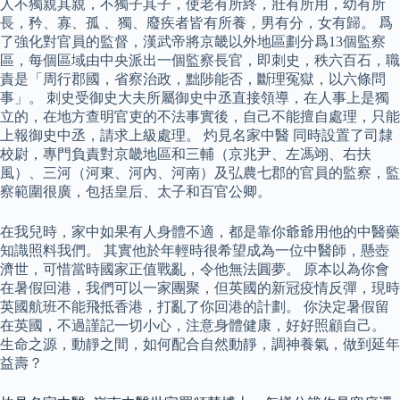
人不獨親其親，不獨子其子，使老有所終，壯有所用，幼有所
長，矜、寡、孤 、獨、廢疾者皆有所養，男有分，女有歸。 爲
了強化對官員的監督，漢武帝將京畿以外地區劃分爲13個監察
區，每個區域由中央派出一個監察長官，即刺史，秩六百石，職
責是「周行郡國，省察治政，黜陟能否，斷理冤獄，以六條問
事」。 刺史受御史大夫所屬御史中丞直接領導，在人事上是獨
立的，在地方查明官吏的不法事實後，自己不能擅自處理，只能
上報御史中丞，請求上級處理。 灼見名家中醫 同時設置了司隸
校尉，專門負責對京畿地區和三輔（京兆尹、左馮翊、右扶
風）、三河（河東、河內、河南）及弘農七郡的官員的監察，監
察範圍很廣，包括皇后、太子和百官公卿。
在我兒時，家中如果有人身體不適，都是靠你爺爺用他的中醫藥
知識照料我們。 其實他於年輕時很希望成為一位中醫師，懸壺
濟世，可惜當時國家正值戰亂，令他無法圓夢。 原本以為你會
在暑假回港，我們可以一家團聚，但英國的新冠疫情反彈，現時
英國航班不能飛抵香港，打亂了你回港的計劃。 你決定暑假留
在英國，不過謹記一切小心，注意身體健康，好好照顧自己。
生命之源，動靜之間，如何配合自然動靜，調神養氣，做到延年
益壽？