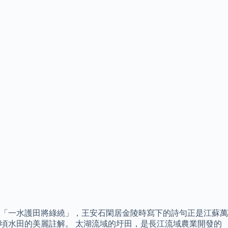
「一水護田將綠繞」，王安石閑居金陵時寫下的詩句正是江蘇萬
頃水田的美麗註解。 太湖流域的圩田，是長江流域農業開發的