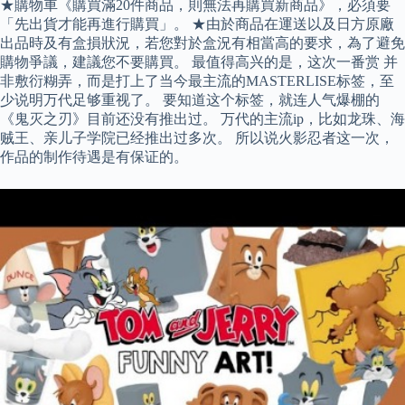
★購物車《購買滿20件商品，則無法再購買新商品》，必須要
「先出貨才能再進行購買」。 ★由於商品在運送以及日方原廠
出品時及有盒損狀況，若您對於盒況有相當高的要求，為了避免
購物爭議，建議您不要購買。 最值得高兴的是，这次一番赏 并
非敷衍糊弄，而是打上了当今最主流的MASTERLISE标签，至
少说明万代足够重视了。 要知道这个标签，就连人气爆棚的
《鬼灭之刃》目前还没有推出过。 万代的主流ip，比如龙珠、海
贼王、亲儿子学院已经推出过多次。 所以说火影忍者这一次，
作品的制作待遇是有保证的。