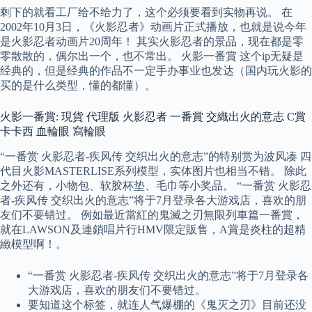
剩下的就看工厂给不给力了，这个必须要看到实物再说。 在
2002年10月3日，《火影忍者》动画片正式播放，也就是说今年
是火影忍者动画片20周年！ 其实火影忍者的景品，现在都是零
零散散的，偶尔出一个，也不常出。 火影一番賞 这个ip无疑是
经典的，但是经典的作品不一定手办事业也发达（国内玩火影的
买的是什么类型，懂的都懂）。
火影一番賞: 現貨 代理版 火影忍者 一番賞 交織出火的意志 C賞
卡卡西 血輪眼 寫輪眼
“一番赏 火影忍者-疾风传 交织出火的意志”的特别赏为波风凑 四
代目火影MASTERLISE系列模型，实体图片也相当不错。 除此
之外还有，小物包、软胶杯垫、毛巾等小奖品。 “一番赏 火影忍
者-疾风传 交织出火的意志”将于7月登录各大游戏店，喜欢的朋
友们不要错过。 例如最近當紅的鬼滅之刃無限列車篇一番賞，
就在LAWSON及連鎖唱片行HMV限定販售，A賞是炎柱的超精
緻模型啊！。
“一番赏 火影忍者-疾风传 交织出火的意志”将于7月登录各
大游戏店，喜欢的朋友们不要错过。
要知道这个标签，就连人气爆棚的《鬼灭之刃》目前还没