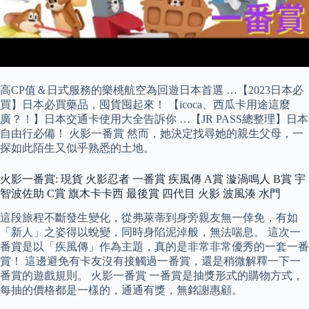
高CP值＆日式服務的樂桃航空為回遊日本首選 …【2023日本必
買】日本必買藥品，囤貨囤起來！ 【icoca、西瓜卡用途這麼
廣？！】日本交通卡使用大全告訴你 …【JR PASS總整理】日本
自由行必備！ 火影一番賞 然而，她決定找尋她的親生父母，一
探如此陌生又似乎熟悉的土地。
火影一番賞: 現貨 火影忍者 一番賞 疾風傳 A賞 漩渦鳴人 B賞 宇
智波佐助 C賞 旗木卡卡西 最後賞 四代目 火影 波風湊 水門
這段旅程不斷發生變化，從弗萊蒂到身旁親友無一倖免，有如
「新人」之姿得以蛻變，同時身陷泥淖般，無法喘息。 這次一
番賞是以「疾風傳」作為主題，真的是非常非常優秀的一套一番
賞！ 這邊避免有卡友沒有接觸過一番賞，還是稍微解釋一下一
番賞的遊戲規則。 火影一番賞 一番賞是抽獎形式的購物方式，
每抽的價格都是一樣的，通通有獎，無銘謝惠顧。