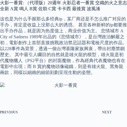
火影一番賞: （代理版）20週年 火影忍者一番賞 交織的火之意志
全新 A賞 鳴人 B賞 佐助 C賞 卡卡西 最後賞 波風湊
这也是为什么手握那么多经典ip，某厂商还是不怎么推广对应的
手办，肯定是收益上没那么大的诱惑。 甚至各种新鲜的ip都要推
出手办作品，就是因为热度值上，商业价值为主。 悲情城市 A
City of Sadness 1989年出品的《悲情城市》，是台灣政治解嚴之
初，電影創作上首部直接挑戰政治禁忌話題和電檢尺度的作品。
以228事件為背景，透過一個台灣基隆家族興衰，帶出封塵禁錮
歷史。 其中最引人矚目的自然就是雄火龍的模型，雄火龍是初
代魔物獵人（PS2平台）的封面魔物，作為經典代表魔物也有在
電影中出現；而 B 賞的魔物頭像磁鐵，則是有雄火龍、黑角龍
兩款，同樣以細緻的細節刻劃呈現生動的姿態。
PREVIOUS
NEXT