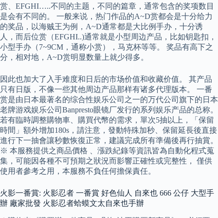
赏、EFGHI…..不同的主题，不同的篇章，通常包含的奖项数目
是会有不同的。 一般来说，热门作品的A~D赏都会是十分给力
的奖品，以海贼王为例，A~D通常都是大比例手办，十分诱
人，而后位赏（EFGHI..)通常就是小型周边产品，比如钥匙扣，
小型手办（7~9CM，通称小赏），马克杯等等。 奖品有高下之
分，相对地，A~D赏明显数量上就少得多。
因此也加大了入手难度和日后的市场价值和收藏价值。 其产品
只有日版，不像一些其他周边产品那样有诸多代理版本。 一番
赏是由日本最著名的综合性娱乐公司之一的万代公司旗下的日本
老牌游戏娱乐公司Banpresto眼镜厂发行的系列娱乐产品的总称。
若有臨時調整購物車、購買代幣的需求，單次5抽以上，「保留
時間」額外增加180s，請注意，發動特殊加秒、保留延長後直接
進行下一抽會讓秒數恢復正常，建議完成所有準備後再行抽賞。
※ 本服務提供之商品價格 、漲跌紀錄等資訊皆為自動化程式蒐
集，可能因各種不可預期之狀況而影響正確性或完整性， 僅供
使用者參考之用，本服務不負任何擔保責任。
火影一番賞: 火影忍者 一番賞 好色仙人 自來也 666 公仔 大型手
辦 廠家批發 火影忍者蛤蟆文太自來也手辦