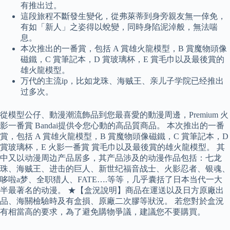
有推出过。
這段旅程不斷發生變化，從弗萊蒂到身旁親友無一倖免，
有如「新人」之姿得以蛻變，同時身陷泥淖般，無法喘
息。
本次推出的一番賞，包括 A 賞雄火龍模型，B 賞魔物頭像
磁鐵，C 賞筆記本，D 賞玻璃杯，E 賞毛巾以及最後賞的
雄火龍模型。
万代的主流ip，比如龙珠、海贼王、亲儿子学院已经推出
过多次。
從模型公仔、動漫潮流飾品到您最喜愛的動漫周邊，Premium 火
影一番賞 Bandai提供令您心動的高品質商品。 本次推出的一番
賞，包括 A 賞雄火龍模型，B 賞魔物頭像磁鐵，C 賞筆記本，D
賞玻璃杯，E 火影一番賞 賞毛巾以及最後賞的雄火龍模型。 其
中又以动漫周边产品居多，其产品涉及的动漫作品包括：七龙
珠、海贼王、进击的巨人、新世纪福音战士、火影忍者、银魂、
哆啦a梦、全职猎人、FATE….等等，几乎囊括了日本当代一大
半最著名的动漫。 ★【盒況說明】商品在運送以及日方原廠出
品、海關檢驗時及有盒損、原廠二次膠等狀況。 若您對於盒況
有相當高的要求，為了避免購物爭議，建議您不要購買。