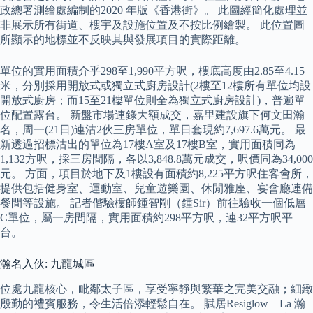
政總署測繪處編制的2020 年版《香港街》。 此圖經簡化處理並
非展示所有街道、樓宇及設施位置及不按比例繪製。 此位置圖
所顯示的地標並不反映其與發展項目的實際距離。
單位的實用面積介乎298至1,990平方呎，樓底高度由2.85至4.15
米，分別採用開放式或獨立式廚房設計(2樓至12樓所有單位均設
開放式廚房；而15至21樓單位則全為獨立式廚房設計)，普遍單
位配置露台。 新盤市場連錄大額成交，嘉里建設旗下何文田瀚
名，周一(21日)連沽2伙三房單位，單日套現約7,697.6萬元。 最
新透過招標沽出的單位為17樓A室及17樓B室，實用面積同為
1,132方呎，採三房間隔，各以3,848.8萬元成交，呎價同為34,000
元。 方面，項目於地下及1樓設有面積約8,225平方呎住客會所，
提供包括健身室、運動室、兒童遊樂園、休閒雅座、宴會廳連備
餐間等設施。 記者偕驗樓師鍾智剛（鍾Sir）前往驗收一個低層
C單位，屬一房間隔，實用面積約298平方呎，連32平方呎平
台。
瀚名入伙: 九龍城區
位處九龍核心，毗鄰太子區，享受寧靜與繁華之完美交融；細緻
殷勤的禮賓服務，令生活倍添輕鬆自在。 賦居Resiglow – La 瀚