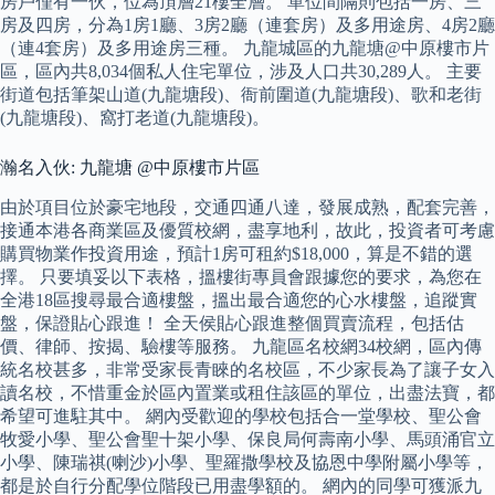
房戶僅有一伙，位為頂層21樓全層。 單位間隔則包括一房、三
房及四房，分為1房1廳、3房2廳（連套房）及多用途房、4房2廳
（連4套房）及多用途房三種。 九龍城區的九龍塘@中原樓市片
區，區內共8,034個私人住宅單位，涉及人口共30,289人。 主要
街道包括筆架山道(九龍塘段)、衙前圍道(九龍塘段)、歌和老街
(九龍塘段)、窩打老道(九龍塘段)。
瀚名入伙: 九龍塘 @中原樓市片區
由於項目位於豪宅地段，交通四通八達，發展成熟，配套完善，
接通本港各商業區及優質校網，盡享地利，故此，投資者可考慮
購買物業作投資用途，預計1房可租約$18,000，算是不錯的選
擇。 只要填妥以下表格，搵樓街專員會跟據您的要求，為您在
全港18區搜尋最合適樓盤，搵出最合適您的心水樓盤，追蹤實
盤，保證貼心跟進！ 全天侯貼心跟進整個買賣流程，包括估
價、律師、按揭、驗樓等服務。 九龍區名校網34校網，區內傳
統名校甚多，非常受家長青睞的名校區，不少家長為了讓子女入
讀名校，不惜重金於區內置業或租住該區的單位，出盡法寶，都
希望可進駐其中。 網內受歡迎的學校包括合一堂學校、聖公會
牧愛小學、聖公會聖十架小學、保良局何壽南小學、馬頭涌官立
小學、陳瑞祺(喇沙)小學、聖羅撒學校及協恩中學附屬小學等，
都是於自行分配學位階段已用盡學額的。 網內的同學可獲派九