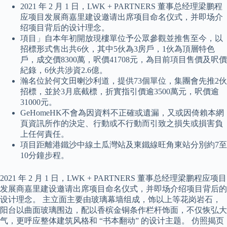
2021 年 2 月 1 日，LWK + PARTNERS 董事总经理梁鹏程
应项目发展商嘉里建设邀请出席项目命名仪式，并即场介
绍项目背后的设计理念。
項目」自本年初開放現樓單位予公眾參觀並推售至今，以
招標形式售出共6伙，其中5伙為3房戶，1伙為頂層特色
戶，成交價8300萬，呎價41708元，為目前項目售價及呎價
紀錄，6伙共涉資2.6億。
瀚名位於何文田喇沙利道，提供73個單位，集團會先推2伙
招標，並於3月底截標，折實指引價逾3500萬元，呎價逾
31000元。
GeHomeHK不會為因資料不正確或遺漏，又或因倚賴本網
頁資訊所作的決定、行動或不行動而引致之損失或損害負
上任何責任。
項目距離港鐵沙中線土瓜灣站及東鐵線旺角東站分別約7至
10分鐘步程。
2021 年 2 月 1 日，LWK + PARTNERS 董事总经理梁鹏程应项目
发展商嘉里建设邀请出席项目命名仪式，并即场介绍项目背后的
设计理念。 主立面主要由玻璃幕墙组成，饰以上等花岗岩石，
阳台以曲面玻璃围边，配以香槟金铜条作栏杆饰面，不仅恢弘大
气，更呼应整体建筑风格和 “书本翻动” 的设计主题。 仿照揭页