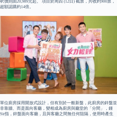
呎價則由20,989元起。 項目於周四 (12日) 截票，共收約900票，
超額認購約14倍。
單位廚房採用開放式設計，但有別於一般新盤，此廚房的鋅盤並
非靠牆、而是面向客廳，變相成為廚房與廳堂的「分間」，鍾
Sir指，鋅盤面向客廳，且與客廳之間無任何阻隔，使用時產生