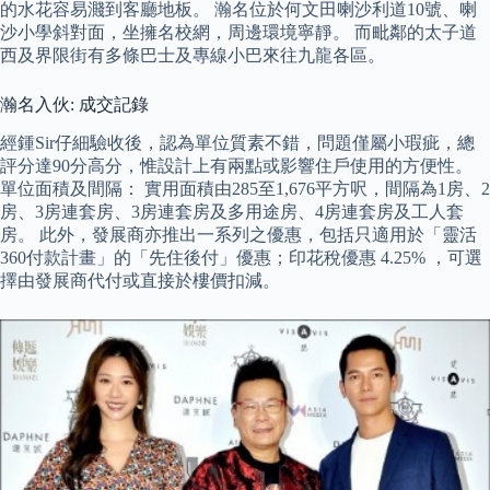
的水花容易濺到客廳地板。 瀚名位於何文田喇沙利道10號、喇
沙小學斜對面，坐擁名校網，周邊環境寧靜。 而毗鄰的太子道
西及界限街有多條巴士及專線小巴來往九龍各區。
瀚名入伙: 成交記錄
經鍾Sir仔細驗收後，認為單位質素不錯，問題僅屬小瑕疵，總
評分達90分高分，惟設計上有兩點或影響住戶使用的方便性。
單位面積及間隔： 實用面積由285至1,676平方呎，間隔為1房、2
房、3房連套房、3房連套房及多用途房、4房連套房及工人套
房。 此外，發展商亦推出一系列之優惠，包括只適用於「靈活
360付款計畫」的「先住後付」優惠；印花稅優惠 4.25% ，可選
擇由發展商代付或直接於樓價扣減。