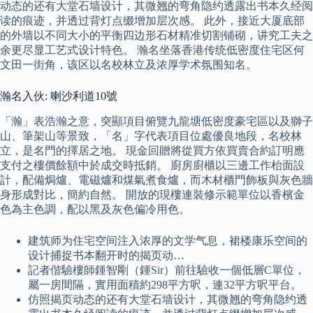
动态的还有大堂石墙设计，其微翘的弯角隐约透露出书本久经阅
读的痕迹，并透过背灯点缀增加层次感。 此外，接近大厦底部
的外墙以不同大小的平衡四边形石材精准切割铺砌，讲究工夫之
余更尽显工艺式设计特色。 瀚名坐落香港传统低密度住宅区何
文田一街角，该区以名校林立及浓厚学术氛围知名。
瀚名入伙: 喇沙利道10號
「瀚」表浩瀚之意，突顯項目俯覽九龍塘低密度豪宅區以及獅子
山、筆架山等景致，「名」字代表項目位處優良地段，名校林
立，是名門的擇居之地。 現金回贈將從買方依買賣合約訂明應
支付之樓價餘額中於成交時抵銷。 廚房廚櫃以三邊工作枱面設
計，配備焗爐、電磁爐和煤氣煮食爐，而木材櫃門飾板與灰色牆
身形成對比，簡約自然。 開放的現樓連裝修示範單位以香檳金
色為主色調，配以黑及灰色偏冷用色。
建筑师为住宅空间注入浓厚的文学气息，裙楼康乐空间的
设计捕捉书本翻开时的揭页动…
記者偕驗樓師鍾智剛（鍾Sir）前往驗收一個低層C單位，
屬一房間隔，實用面積約298平方呎，連32平方呎平台。
仿照揭页动态的还有大堂石墙设计，其微翘的弯角隐约透