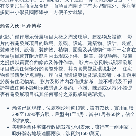
有多間民生商店及食肆；而項目周圍除了有大型醫院外、亦座落
多間中小學及國際學校，方便子女就學。
瀚名入伙: 地產博客
此影片僅作展示發展項目大概之周邊環境、建築物及設施。 影
片內有關發展項目的環境、景觀、設施、建築物、設計、裝置、
裝修物料、設備、裝飾物、植物、園藝及其他物件等不一定會在
發展項目或其附近範圍內出現或提供。 裝置、裝修物料、設備
之提供以買賣合約條款及條件作準。 影片未必反映或顯示發展
項目或其任何部分的實際外觀、其真實景觀及環境狀況。 住宅
物業景觀受所處層數、座向及周邊建築物及環境影響，並非適用
於所有住宅物業。 影片及影片內容僅供參考，並不構成及不得
詮釋成任何不論明示或隱含之要約、承諾、陳述或保證(不論是
否有關發展項目或其任何部分之景觀或周邊環境)。
瀚名已屆現樓，位處喇沙利道10號，設有73伙，實用面積
298至1,990平方呎，戶型由1至4房，當中1房有60伙，佔全
盤約8成。
美聯物業住宅部行政總裁布少明表示，該行有一組用家，
睇好瀚名地段連購兩伙，涉資約1600萬元。