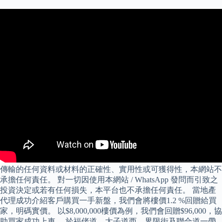
傳輸的任何資料或材料的正確性、實用性或可獲得性，本網站不
承擔任何責任。 對一切因使用本網站 / WhatsApp 發問而引致之
投資決定或若有任何損失，本平台也不承擔任何責任。 當地產
代理成功介紹客戶購買一手新盤，我們會將樓價1.2 %回贈給買
家，明碼實價。 以$8,000,000樓價為例，我們會回贈$96,000，協
助買家成功上車。 於福佬道、太子道西、界限街及聯合道一帶