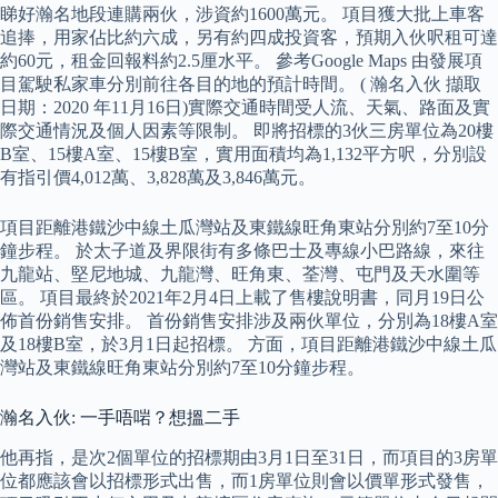
睇好瀚名地段連購兩伙，涉資約1600萬元。 項目獲大批上車客
追捧，用家佔比約六成，另有約四成投資客，預期入伙呎租可達
約60元，租金回報料約2.5厘水平。 參考Google Maps 由發展項
目駕駛私家車分別前往各目的地的預計時間。 ( 瀚名入伙 擷取
日期：2020 年11月16日)實際交通時間受人流、天氣、路面及實
際交通情況及個人因素等限制。 即將招標的3伙三房單位為20樓
B室、15樓A室、15樓B室，實用面積均為1,132平方呎，分別設
有指引價4,012萬、3,828萬及3,846萬元。
項目距離港鐵沙中線土瓜灣站及東鐵線旺角東站分別約7至10分
鐘步程。 於太子道及界限街有多條巴士及專線小巴路線，來往
九龍站、堅尼地城、九龍灣、旺角東、荃灣、屯門及天水圍等
區。 項目最終於2021年2月4日上載了售樓說明書，同月19日公
佈首份銷售安排。 首份銷售安排涉及兩伙單位，分別為18樓A室
及18樓B室，於3月1日起招標。 方面，項目距離港鐵沙中線土瓜
灣站及東鐵線旺角東站分別約7至10分鐘步程。
瀚名入伙: 一手唔啱？想搵二手
他再指，是次2個單位的招標期由3月1日至31日，而項目的3房單
位都應該會以招標形式出售，而1房單位則會以價單形式發售，