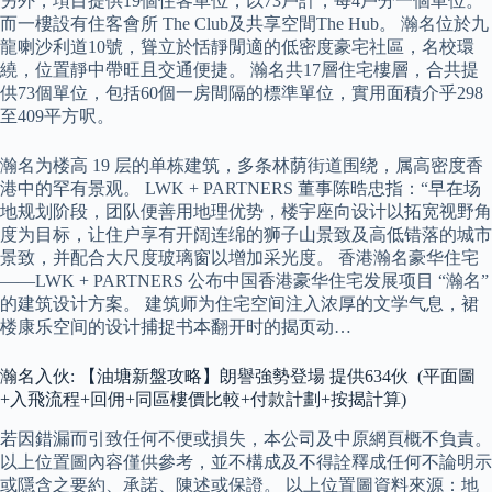
另外，項目提供19個住客車位，以73戶計，每4戶分一個車位。
而一樓設有住客會所 The Club及共享空間The Hub。 瀚名位於九
龍喇沙利道10號，聳立於恬靜閒適的低密度豪宅社區，名校環
繞，位置靜中帶旺且交通便捷。 瀚名共17層住宅樓層，合共提
供73個單位，包括60個一房間隔的標準單位，實用面積介乎298
至409平方呎。
瀚名为楼高 19 层的单栋建筑，多条林荫街道围绕，属高密度香
港中的罕有景观。 LWK + PARTNERS 董事陈晧忠指：“早在场
地规划阶段，团队便善用地理优势，楼宇座向设计以拓宽视野角
度为目标，让住户享有开阔连绵的狮子山景致及高低错落的城市
景致，并配合大尺度玻璃窗以增加采光度。 香港瀚名豪华住宅
——LWK + PARTNERS 公布中国香港豪华住宅发展项目 “瀚名”
的建筑设计方案。 建筑师为住宅空间注入浓厚的文学气息，裙
楼康乐空间的设计捕捉书本翻开时的揭页动…
瀚名入伙: 【油塘新盤攻略】朗譽強勢登場 提供634伙 (平面圖
+入飛流程+回佣+同區樓價比較+付款計劃+按揭計算)
若因錯漏而引致任何不便或損失，本公司及中原網頁概不負責。
以上位置圖內容僅供參考，並不構成及不得詮釋成任何不論明示
或隱含之要約、承諾、陳述或保證。 以上位置圖資料來源：地