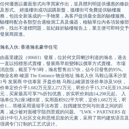
任何優惠以書面形式向準買家作出，並具體列明提供優惠的條款
及形式。 經搵樓街成功認購新盤，搵樓街可免費提供驗樓服
務，包括全新落成的一手物業，為客戶提供最全面的驗樓服務。
驗樓時配合各類型合適檢測工具及儀器，檢驗單位內各項裝修部
件，找出不達標問題，並紀錄於驗樓報告上，業主便可即時交予
發展商跟進。
瀚名入伙: 香港瀚名豪华住宅
由嘉里建設（00683）發展，位於何文田喇沙利道的瀚名，過去
一直以招標形式賣樓，發展商早前變陣以價單方式賣樓。 市場
消息指，截至下午5時，瀚名暫售出57伙，佔今日發售的95%。
物业名称 峻源 The Entrance 物业地址 瀚名入伙 马鞍山落禾沙里
1号 发展商 中信泰富 开盘价格 马鞍山峻源首张价单涉及50伙，
价单定价介乎1,682万元至2,272万元，呎价介乎15,374元至19,284
元，买家最高可享7%折扣优惠，折实呎价则由14,298元起。 入
场单位为2座3楼B室，实用面积922平方呎，定价1,682万元，呎
价1… 塔楼采用退缩手法布置，拉阔建筑空间与街道之间的距
离，减少被对面楼宇阻挡景观的问题。 ”LWK + PARTNERS 在
设计中引入社区文化和思维启发的元素，采用了简约建筑语言及
强调专门订制的工艺式设计。