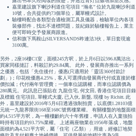
露出书本久经阅读的痕迹，并透过背灯点缀增加层次感。
嘉里建設旗下喇沙利道住宅項目 “瀚名” 位於九龍喇沙利道
10號，合共提供約73個單位，屬單幢式設計。
驗樓時配合各類型合適檢測工具及儀器，檢驗單位內各項
裝修部件，找出不達標問題，並紀錄於驗樓報告上，業主
便可即時交予發展商跟進。
信和旗下馬鞍山SILVERSANDS昨連沽3伙，單日套現逾
3100萬。
另外，2座16樓C1室，面積245方呎，於上月6日以596.8萬沽出，
買家同樣撻訂，料殺訂約29.84萬。 此外，發展商亦推出一系列
之優惠，包括「先住後付」優惠(只適用於「靈活360付款計
劃」)；印花稅優惠4.25%，客人可選擇由發展商代付或直接於樓
價扣減；代付兩年管理費；一個車位認購權，而車位認購價為
280萬元。 此訊息已張貼在 九龍住宅, 何文田, 香港住宅項目目錄
及標籤 住宅項目, 單幢式大廈, 已入伙, 新盤, 現樓 by Richitt. 此
外，嘉里建設於2016年5月6日透過強制拍賣，以底價1.28103億
元統一九龍界限街168至168C號舊樓業權。 有關樓盤的地盤面積
約4,515平方呎，為一幢樓齡約六十年舊樓，申請人在入稟強拍
時持有項目約93.75%業權。 上述兩座物業在1956年落成，地盤
面積約為4,521平方呎，屬「住宅（乙類）」用途，經修訂地契
條款及支付相應土地補價後，可供發展的地積比率為5倍。