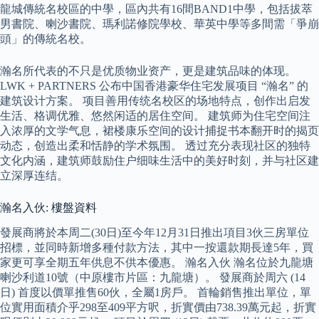
龍城傳統名校區的中學，區內共有16間BAND1中學，包括拔萃
男書院、喇沙書院、瑪利諾修院學校、華英中學等多間需「爭崩
頭」的傳統名校。
瀚名所代表的不只是优质物业资产，更是建筑品味的体现。
LWK + PARTNERS 公布中国香港豪华住宅发展项目 “瀚名” 的
建筑设计方案。 项目善用传统名校区的场地特点，创作出启发
生活、格调优雅、悠然闲适的居住空间。 建筑师为住宅空间注
入浓厚的文学气息，裙楼康乐空间的设计捕捉书本翻开时的揭页
动态，创造出柔和恬静的学术氛围。 透过充分表现社区的独特
文化内涵，建筑师鼓励住户细味生活中的美好时刻，并与社区建
立深厚连结。
瀚名入伙: 樓盤資料
發展商將於本周二(30日)至今年12月31日推出項目3伙三房單位
招標，並同時新增多種付款方法，其中一按還款期長達5年，買
家更可享全期五年供息不供本優惠。 瀚名入伙 瀚名位於九龍塘
喇沙利道10號（中原樓市片區：九龍塘）。 發展商於周六 (14
日) 首度以價單推售60伙，全屬1房戶。 首輪銷售推出單位，單
位實用面積介乎298至409平方呎，折實價由738.39萬元起，折實