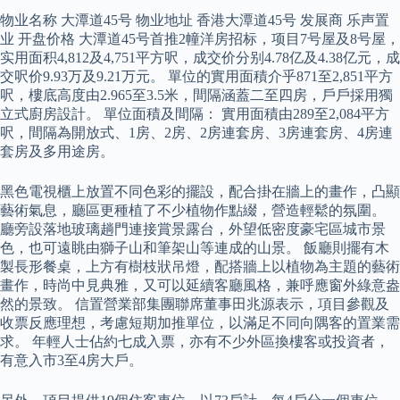
物业名称 大潭道45号 物业地址 香港大潭道45号 发展商 乐声置
业 开盘价格 大潭道45号首推2幢洋房招标，项目7号屋及8号屋，
实用面积4,812及4,751平方呎，成交价分别4.78亿及4.38亿元，成
交呎价9.93万及9.21万元。 單位的實用面積介乎871至2,851平方
呎，樓底高度由2.965至3.5米，間隔涵蓋二至四房，戶戶採用獨
立式廚房設計。 單位面積及間隔： 實用面積由289至2,084平方
呎，間隔為開放式、1房、2房、2房連套房、3房連套房、4房連
套房及多用途房。
黑色電視櫃上放置不同色彩的擺設，配合掛在牆上的畫作，凸顯
藝術氣息，廳區更種植了不少植物作點綴，營造輕鬆的氛圍。
廳旁設落地玻璃趟門連接賞景露台，外望低密度豪宅區城市景
色，也可遠眺由獅子山和筆架山等連成的山景。 飯廳則擺有木
製長形餐桌，上方有樹枝狀吊燈，配搭牆上以植物為主題的藝術
畫作，時尚中見典雅，又可以延續客廳風格，兼呼應窗外綠意盎
然的景致。 信置營業部集團聯席董事田兆源表示，項目參觀及
收票反應理想，考慮短期加推單位，以滿足不同向隅客的置業需
求。 年輕人士佔約七成入票，亦有不少外區換樓客或投資者，
有意入市3至4房大戶。