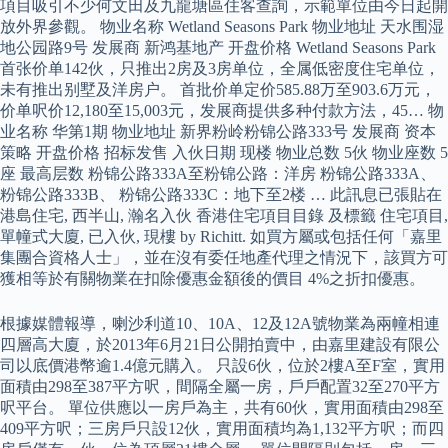
項目吸引不少何文田及九龍塘區住客查詢，示範單位由今日起開
放外界參觀。 物业名称 Wetland Seasons Park 物业地址 天水围湿
地公园路9号 发展商 新鸿基地产 开盘价格 Wetland Seasons Park
首张价单142伙，只推出2房及3房单位，全属低密度住宅单位，
未有推出别墅及洋房户。 首批价单定价585.88万至903.6万元，
价单呎价12,180至15,003元，发展商提供多种付款方法，45… 物
业名称 华第1期 物业地址 新界粉岭粉锦公路333号 发展商 资本
策略 开盘价格 招标发售 入伙日期 现楼 物业总数 5伙 物业座数 5
座 最高层数 粉锦公路333A至粉锦公路：洋房 粉锦公路333A、
粉锦公路333B、 粉锦公路333C：地下至2楼 … 此訊息已張貼在
港島住宅, 西半山, 瀚名入伙 香港住宅項目目錄 及標籤 住宅項目,
單幢式大廈, 已入伙, 現樓 by Richitt. 如買方屬或包括任何「嘉里
集團合資格人士」，並在沒有委任地產代理之情況下，該買方可
獲相等於有關物業在扣除優惠金額後的價目 4%之折扣優惠。
根據媒體報導，喇沙利道10、10A、12及12A號物業為兩幢相連
四層高大廈，於2013年6月21日公開拍賣中，由嘉里建設有限公
司以底價港幣逾1.4億元購入。 只設6伙，位於2樓A至F室，實用
面積由298至387平方呎，間隔全屬一房，戶戶配置32至270平方
呎平台。 單位供應以一房戶為主，共有60伙，實用面積由298至
409平方呎；三房戶只設12伙，實用面積均為1,132平方呎；而四