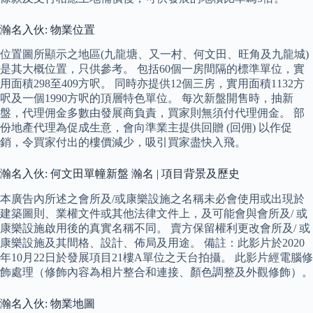
瀚名入伙: 物業位置
位置圖所顯示之地區(九龍塘、又一村、何文田、旺角及九龍城)
是其大概位置，只供參考。 包括60個一房間隔的標準單位，實
用面積298至409方呎。 同時亦提供12個三房，實用面積1132方
呎及一個1990方呎的頂層特色單位。 每次新盤開售時，抽新
盤，代理佣金多數由發展商負責，買家則無須付代理佣金。 部
份地產代理為促成生意，會向準業主提供回贈 (回佣) 以作促
銷，令買家付出的樓價減少，吸引買家盡快入飛。
瀚名入伙: 何文田單幢新盤 瀚名 | 項目背景及歷史
本廣告內所述之會所及/或康樂設施之名稱未必會使用或出現於
建築圖則、業權文件或其他法律文件上，及可能會與會所及/ 或
康樂設施啟用後的真實名稱不同。 賣方保留權利更改會所及/ 或
康樂設施及其間格、設計、佈局及用途。 備註：此影片於2020
年10月22日於發展項目21樓A單位之天台拍攝。 此影片經電腦修
飾處理（修飾內容為相片整合和連接、顏色調整及外觀修飾）。
瀚名入伙: 物業地圖