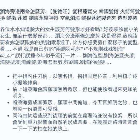
瀏海旁邊兩條怎麼剪: 【曼德旺】髮根蓬鬆夾 韓國髮捲 火箭筒髮
捲 髮捲 蓬鬆 瀏海蓬鬆神器 空氣瀏海 髮根蓬鬆製造夾 造型髮捲
各位水水知道臉大的女生該剪何髮形才好看嗎? 好羨慕臉蛋小的
女生, 無論什麼髮形都 … 瀏海旁邊兩條怎麼剪 我是覺得,這應該
要看妳怎麼跟妳的美髮師溝通了, 比方你想要剪什麼樣子的髮型,
看 … 不過 我是自己剪的”兩腮羽毛剪”+”不規則妹妹劉海”
@_@” 誤打誤撞今年似乎流行一片 … 劉海造型,劉海怎麼夾,劉
海髮型,劉海編髮,劉海怎麼剪,剪劉海,劉海的頭髮 …
把中指勾住刀柄，以無名指、拇指固定位置，利用梳子逐
小撮地修剪。
眉上短瀏海會讓額頭無所遁形，但也能使臉看起來更加的
明亮。
將瀏海剪成圓弧形，額頭中間偏短，令五官鮮明之餘，也
增添一份溫柔可愛感。
同時由於這些繞到後頭的前髮在處理時並沒有拉緊，所以
會受到重力影響而自然的形成圓弧，在朝霜走路時常常會
一下一下的拍在她的臉上。