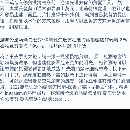
在正式進入修剪瀏海程序前，必須先選好你的剪髮工具。 然
而，專業美髮剪刀通常都要價上萬元，經過特殊處理，碰到水也
不容易生鏽，而且刀片打磨得十分鋒利。 剪到自己想剪的長度
後，將頭髮以水平的方式拉起，用剪刀以直剪的方式來剪瀏海前
端、調整長度。
瀏海旁邊兩條怎麼剪: 蟑螂鬚怎麼剪在瀏海兩側鬚鬚好難剪？韓
妞私藏剪瀏海「0失敗」技巧的討論與評價
為了不失手剪太短，請一撮一撮慢慢地剪唷。 眉上短瀏海會讓
額頭無所遁形，但也能使臉看起來更加的明亮。 短斜瀏海可以
讓整體的氛圍變得更加地成熟！ 先將頭髮仔細梳整齊，接下來
不用手抓、讓頭髮在自然下垂的狀態下進行修剪。 厚度剪薄一
點，可以營造出像是空氣瀏海的感覺，讓妳立即擁有最時尚的瀏
海。 2022瀏海旁邊的鬚鬚怎麼剪-保養品美妝品推薦心得，精選
在Instagram的熱門照片，找瀏海旁邊的鬚鬚怎麼剪,瀏海旁邊兩
條怎麼剪,瀏海旁邊的鬚鬚dcard, …