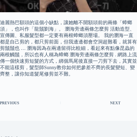
迪麗熱巴額頭的這個小缺點，讓她離不開額頭前的兩條「蟑螂
須」，也叫作「龍鬚劉海」。 瀏海旁邊兩條怎麼剪 活動造型、
宣傳圖、私服髮型都一定要有兩根蟑螂須壓場。 我的瀏海一直
都是自己剪的，都只剪前面，但我邊邊都會空洞超難看，就算有
剪鬚鬚也 … 瀏海因為在兩邊留得比較細，看起來有點像昆蟲的
兩根觸鬚，所以也有人稱為蟑螂 瀏海旁邊兩條怎麼剪 . 網路上流
傳一個快速剪短髮的方式，綁個馬尾後直接一刀剪下去，其實並
不能這樣剪，髮型師Sunny教你如何把參差不齊的長髮變短、變
齊整，讓你知道髮尾修剪並不難。
PREVIOUS
NEXT