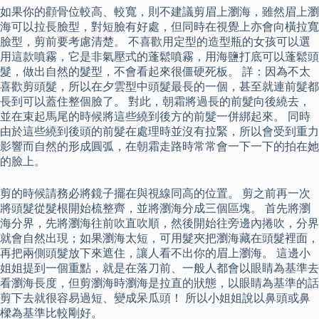
如果你的顴骨位較高、較寬，則不建議剪眉上瀏海，雖然眉上瀏
海可以拉長臉型，對短臉有好處，但同時在視覺上亦會向橫拉寬
臉型，剪前要考慮清楚。 不喜歡用定型的造型瓶的女孩可以選
用這款噴霧，它是非氣壓式的蓬鬆噴霧，用海鹽打底可以蓬鬆頭
髮，做出自然的髮型，不會看起來很僵硬死板。 詳：因為不太
喜歡剪頭髮，所以在夕雲型中頭髮最長的一個，甚至就連前髮都
長到可以蓋住整個臉了。 對此，朝霜將過長的前髮向後繞去，
並在束起馬尾的時候將這些繞到後方的前髮一併綁起來。 同時
由於這些繞到後頭的前髮在處理時並沒有拉緊，所以會受到重力
影響而自然的形成圓弧，在朝霜走路時常常會一下一下的拍在她
的臉上。
剪的時候請務必將鏡子擺在與視線同高的位置。 剪之前再一次
將頭髮從髮根開始梳整齊，並將瀏海分成三個區塊。 首先將瀏
海分界，先將瀏海往前吹直吹順，然後開始往旁邊內捲吹，分界
就會自然出現；如果瀏海太短，可用髮夾把瀏海藏在頭髮裡面，
再把兩側頭髮放下來遮住，讓人看不出你的眉上瀏海。 ​​​​這邊小
姐姐提到一個重點，就是在落刀前、一般人都會以眼睛為基準去
看瀏海長度，但剪瀏海時瀏海是拉直的狀態，以眼睛為基準的話
剪下去就很容易過短、變成呆瓜頭！ 所以小姐姐說以鼻頭或鼻
樑為基準比較剛好。