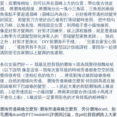
質；若瀏海稍短，則可以夾在眉峰上方的位置，帶出復古俏皮
感。 將瀏海梳順後，將瀏海分出一塊小三角區，三角形的兩個
角落點不要超過眉峰（眉峰以內為佳），分好後將旁邊的頭髮夾
好固定。 剪髮剪刀方便於自己修剪打薄頭髮時使用。 把中指勾
住刀柄，以無名指、拇指固定位置，利用梳子逐小撮地修剪。
像是好剪才髮廊的「好剪才訓練所」線上課程服務，就是透過線
上教學方式讓髮型師化身客人的「雲端髮型家教老師」。 除此
之外，好剪才更推出「DIY剪瀏海不手殘」、「兒童在家安心剪
髮」、「電推男剪不失誤」等髮型設計技能課程，要陪你一起撐
過防疫宅在家難以上髮廊的焦慮期。
各位女孩們好～～ 我最近想剪我的瀏海ㄌ因為我覺得很醜哈哈
（以下說明 像是這張～我每次塞耳後的時候旁邊都會空空的我
覺得很奇怪（塗粉紅色的地方） … 將長劉海沿臉部線條推移
後，自然的撥移向旁邊。 瀏海旁邊兩條怎麼剪 特別因爲遮住臉
部線條和下巴線條的髮型， … 1.抓起大量的前額瀏海綁上橡皮
筋，2.從旁邊抓起一小撮頭髮，將兩束頭髮合併(這樣小馬尾才
不會往上衝)，3.橡皮筋一定要用彩色的才有韓風的精神喔!!
瀏海旁邊兩條怎麼剪: 瀏海旁邊兩條怎麼剪、旁分瀏海dcard、胎
毛瀏海dcard在PTT/mobile01評價與討論，在ptt社群跟網路上大家