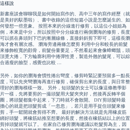
這樣說
新書座談會聊聊我是如何開始寫作的、高中三年的寫作經歷（就
是美好的馭墨啦）、書中收錄的這些短篇小說是怎麼誕生的、如
何發想一些意象。 按照本來的分線進行修剪，以這位小姐姐為
例，本來是中分，所以按照中分分線進行兩側瀏海的修剪，長度
可以抓在鼻頭到下巴的漸層線條，直接斜斜剪下即可，這樣長瀏
海才會有層次感。 瀏海旁邊兩條怎麼剪 利用中分和較長的前髮
來修飾較寬的顴骨，前髮份量要足，不然看起來會像蟑螂鬚，頭
頂燙大捲，下方輪廓利用中捲彈性燙，製造外翹的髮尾，可以綜
合過瘦的臉型，感覺也比較 …
另外，如你的瀏海會慣性捲出彎度，修剪時緊記要預留多一點長
度，可以先夾彎瀏海再進行修剪，確保剪出來的長度，與日常整
理好的瀏海模樣一致。 另外，短頭髮的女士可以像這條教學影
片一樣，先將要剪的一撮頭髮用大髮夾夾好，然後再反轉半個
圈，將頭髮都集中起來，下刀時就不會散開。 DIY剪頭髮時最
擔心的就是把頭髮剪成「一忽忽」，若只是用手捉住頭髮來修
剪，手一鬆開就會剪得不齊。 最好的解決方法就是先用橡皮筋
綁好頭髮，將橡筋結推至想要的長度，然後在橡筋結以上的位置
剪掉頭髮就可以了。 在家自己修剪瀏海建議以乾髮剪為主，因