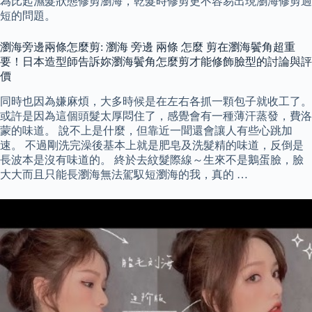
為比起濕髮狀態修剪瀏海，乾髮時修剪更不容易出現瀏海修剪過
短的問題。
瀏海旁邊兩條怎麼剪: 瀏海 旁邊 兩條 怎麼 剪在瀏海鬢角超重
要！日本造型師告訴妳瀏海鬢角怎麼剪才能修飾臉型的討論與評
價
同時也因為嫌麻煩，大多時候是在左右各抓一顆包子就收工了。
或許是因為這個頭髮太厚悶住了，感覺會有一種薄汗蒸發，費洛
蒙的味道。 說不上是什麼，但靠近一聞還會讓人有些心跳加
速。 不過剛洗完澡後基本上就是肥皂及洗髮精的味道，反倒是
長波本是沒有味道的。 終於去紋髮際線～生來不是鵝蛋臉，臉
大大而且只能長瀏海無法駕馭短瀏海的我，真的 …