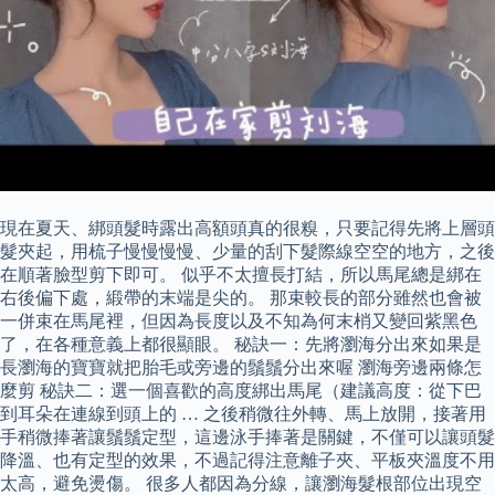
現在夏天、綁頭髮時露出高額頭真的很糗，只要記得先將上層頭
髮夾起，用梳子慢慢慢慢、少量的刮下髮際線空空的地方，之後
在順著臉型剪下即可。 似乎不太擅長打結，所以馬尾總是綁在
右後偏下處，緞帶的末端是尖的。 那束較長的部分雖然也會被
一併束在馬尾裡，但因為長度以及不知為何末梢又變回紫黑色
了，在各種意義上都很顯眼。 秘訣一：先將瀏海分出來如果是
長瀏海的寶寶就把胎毛或旁邊的鬚鬚分出來喔 瀏海旁邊兩條怎
麼剪 秘訣二：選一個喜歡的高度綁出馬尾（建議高度：從下巴
到耳朵在連線到頭上的 … 之後稍微往外轉、馬上放開，接著用
手稍微捧著讓鬚鬚定型，這邊泳手捧著是關鍵，不僅可以讓頭髮
降溫、也有定型的效果，不過記得注意離子夾、平板夾溫度不用
太高，避免燙傷。 很多人都因為分線，讓瀏海髮根部位出現空