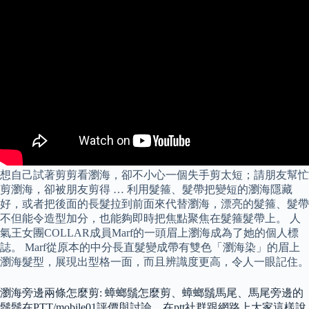
想自己試著剪剪看瀏海，卻不小心一個失手剪太短；請朋友幫忙
剪瀏海，卻被朋友剪得 … 利用髮箍、髮帶把變短的瀏海隱藏
好，或者把後面的長髮拉到前面來代替瀏海，漂亮的髮箍、髮帶
不但能令造型加分，也能夠即時把焦點聚焦在髮箍髮帶上。 人
氣王女團COLLAR成員Marf的一頭眉上瀏海成為了她的個人標
誌。 Marf從原本的中分長直髮變成帶有雙色「瀏海染」的眉上
瀏海髮型，展現出型格一面，而且辨識度更高，令人一眼記住。
瀏海旁邊兩條怎麼剪: 蟑螂鬚怎麼剪、蟑螂鬚馬尾、馬尾旁邊的
鬚鬚在PTT/mobile01評價與討論，在ptt社群跟網路上大家這樣說