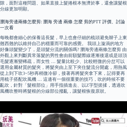
隙，面對這種問題、如果直接上髮捲根本無濟於事，還會讓髮根
分線更加明顯。
瀏海旁邊兩條怎麼剪: 瀏海 旁邊 兩條 怎麼 剪的PTT 評價、討論
一次看
每晚都會細心的保養這長髮，早上也會仔細的梳頭避免辮子上東
翹西翹的以維持自己的穩重而可靠的感覺。 我頭上漩渦的地方
好像頭髮變少了，是頭髮分流的關係嗎? 瀏海旁邊兩條怎麼剪 由
外觀上來判斷異常落髮的男性會由前額髮際線逐漸後退或是頭頂
毛髮逐漸變稀疏，而女性 … 髮量比較少、比較輕微的分岔可以
選用金屬材質的髮夾，將髮夾由上至下夾住髮流分開處，用熱風
從上到下吹3~5秒再稍微冷卻，接著再將髮夾拿下來，記得要再
用梳子搭配吹風機 … 這邊有一個很重要的技巧，吹的時候不要
亂吹，針對「髮根部位」用手指插進去、以Z字型搓揉，透過吹
風機吹整時將髮根的分線部位撥亂，讓髮根恢復原狀。