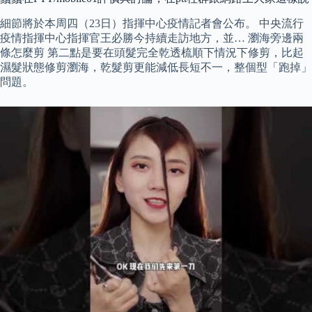
細節將於本周四（23日）指揮中心疫情記者會公布。 中央流行
疫情指揮中心指揮官王必勝今持續走訪地方，並… 瀏海旁邊兩
條怎麼剪 第二點是要在頭髮完全乾透梳順下情況下修剪，比起
濕髮狀態修剪瀏海，乾髮剪更能減低長短不一，整個型「跑掉」
問題。