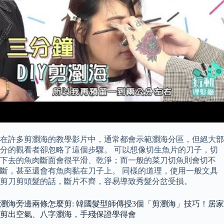
在許多剪瀏海的教學影片中，通常都會示範瀏海分區，但絕大部
分的觀看者卻忽略了這個步驟。 可以想像切生魚片的刀子，切
下去的魚肉斷面會很平滑、乾淨；而一般的菜刀切魚則會切不
斷，甚至還會有魚肉黏在刀子上。 同樣的道理，使用一般文具
剪刀剪頭髮的話，斷片不齊，容易導致秀髮分岔受損。
瀏海旁邊兩條怎麼剪: 韓國髮型師傳授3個「剪瀏海」技巧！居家
剪出空氣、八字瀏海，手殘保證學得會