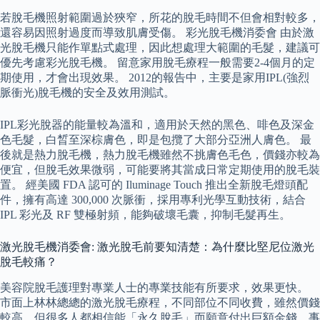
若脫毛機照射範圍過於狹窄，所花的脫毛時間不但會相對較多，
還容易因照射過度而導致肌膚受傷。 彩光脫毛機消委會 由於激
光脫毛機只能作單點式處理，因此想處理大範圍的毛髮，建議可
優先考慮彩光脫毛機。 留意家用脫毛療程一般需要2-4個月的定
期使用，才會出現效果。 2012的報告中，主要是家用IPL(強烈
脈衝光)脫毛機的安全及效用測試。
IPL彩光脫器的能量較為溫和，適用於天然的黑色、啡色及深金
色毛髮，白晳至深棕膚色，即是包攬了大部分亞洲人膚色。 最
後就是熱力脫毛機，熱力脫毛機雖然不挑膚色毛色，價錢亦較為
便宜，但脫毛效果微弱，可能要將其當成日常定期使用的脫毛裝
置。 經美國 FDA 認可的 Iluminage Touch 推出全新脫毛燈頭配
件，擁有高達 300,000 次脈衝，採用專利光學互動技術，結合
IPL 彩光及 RF 雙極射頻，能夠破壞毛囊，抑制毛髮再生。
激光脫毛機消委會: 激光脫毛前要知清楚：為什麼比堅尼位激光
脫毛較痛？
美容院脫毛護理對專業人士的專業技能有所要求，效果更快。
市面上林林總總的激光脫毛療程，不同部位不同收費，雖然價錢
較高，但很多人都相信能「永久脫毛」而願意付出巨額金錢，事