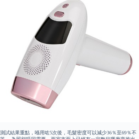
測試結果重點，喺用咗5次後，毛髮密度可以減少36％至69％不