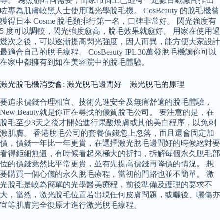
等。 為照顧唔同需要，而家市面上已經有一定數目嘅廠商推出
咗專為肌膚較黑人士使用嘅光學脫毛機。 CosBeauty 的脫毛機曾
獲得日本 Cosme 脫毛類排行第一名，口碑非常好。 閃光強度有
5 度可以調較，閃光強度愈高，脫毛效果就愈好。 用家在使用過
幾次之後，可以逐漸提高閃光強度，因人而異，能方便大家設計
最適合自己的脫毛療程。 CosBeauty IPL 30萬發脫毛機讓你可以
在家中都擁有到如在美容院中的脫毛體驗。
激光脫毛機消委會: 激光脫毛邊間好—激光脫毛的原理
要追求價錢合理相宜、技術先進安全及無痛舒適的脫毛體驗，
New Beauty就是你正在尋找的優質脫毛公司。 要注意的是，在
脫毛至少3天之後才開始進行果酸煥膚或其他美白程序，以免刺
激肌膚。 香港脫毛公司的套餐價錢忽上忽落，而且還會固定加
價，價錢一年比一年更貴，在選擇激光脫毛邊間好的時候絕對要
看得鉅細無遺，有時候看起來極大的折扣，拆解每個永久脫毛部
位的價錢竟然比平常更貴，並有先提高價錢再降價的情況。 想
要購買一個心儀的永久脫毛療程，當初的門路也並不簡單。 激
光脫毛是較為簡單的光學醫美療程，前後準備及護理的要求不
大，當然，激光脫毛位置若出現任何皮膚問題，或曬後、曬傷亦
宜等肌膚完全復原才進行激光脫毛療程。