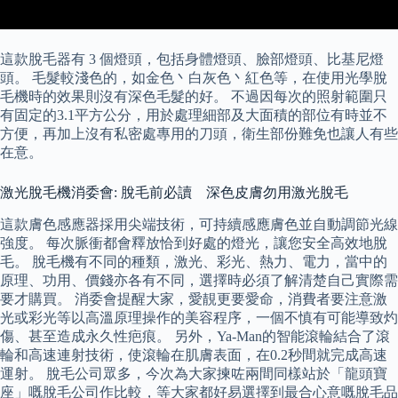
這款脫毛器有 3 個燈頭，包括身體燈頭、臉部燈頭、比基尼燈
頭。 毛髮較淺色的，如金色丶白灰色丶紅色等，在使用光學脫
毛機時的效果則沒有深色毛髮的好。 不過因每次的照射範圍只
有固定的3.1平方公分，用於處理細部及大面積的部位有時並不
方便，再加上沒有私密處專用的刀頭，衛生部份難免也讓人有些
在意。
激光脫毛機消委會: 脫毛前必讀 深色皮膚勿用激光脫毛
這款膚色感應器採用尖端技術，可持續感應膚色並自動調節光線
強度。 每次脈衝都會釋放恰到好處的燈光，讓您安全高效地脫
毛。 脫毛機有不同的種類，激光、彩光、熱力、電力，當中的
原理、功用、價錢亦各有不同，選擇時必須了解清楚自己實際需
要才購買。 消委會提醒大家，愛靚更要愛命，消費者要注意激
光或彩光等以高溫原理操作的美容程序，一個不慎有可能導致灼
傷、甚至造成永久性疤痕。 另外，Ya-Man的智能滾輪結合了滾
輪和高速連射技術，使滾輪在肌膚表面，在0.2秒間就完成高速
運射。 脫毛公司眾多，今次為大家揀咗兩間同樣站於「龍頭寶
座」嘅脫毛公司作比較，等大家都好易選擇到最合心意嘅脫毛品