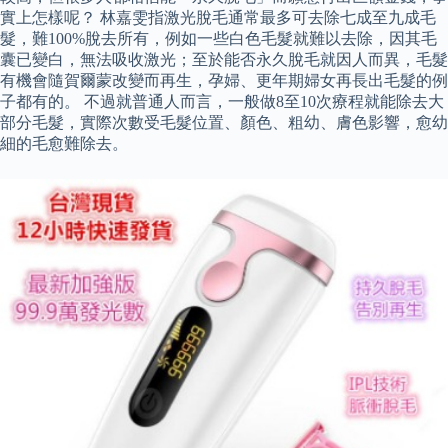
實上怎樣呢？ 林嘉雯指激光脫毛通常最多可去除七成至九成毛
髮，難100%脫去所有，例如一些白色毛髮就難以去除，因其毛
囊已變白，無法吸收激光；至於能否永久脫毛就因人而異，毛髮
有機會隨賀爾蒙改變而再生，孕婦、更年期婦女再長出毛髮的例
子都有的。 不過就普通人而言，一般做8至10次療程就能除去大
部分毛髮，實際次數受毛髮位置、顏色、粗幼、膚色影響，愈幼
細的毛愈難除去。