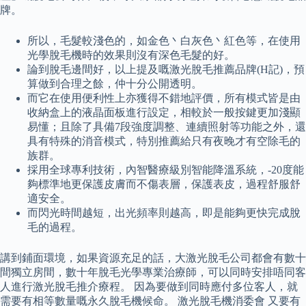
牌。
所以，毛髮較淺色的，如金色丶白灰色丶紅色等，在使用
光學脫毛機時的效果則沒有深色毛髮的好。
論到脫毛邊間好，以上提及嘅激光脫毛推薦品牌(H記)，預
算做到合理之餘，仲十分公開透明。
而它在使用便利性上亦獲得不錯地評價，所有模式皆是由
收納盒上的液晶面板進行設定，相較於一般按鍵更加淺顯
易懂；且除了具備7段強度調整、連續照射等功能之外，還
具有特殊的消音模式，特別推薦給只有夜晚才有空除毛的
族群。
採用全球專利技術，內智醫療級別智能降溫系統，-20度能
夠標準地更保護皮膚而不傷表層，保護表皮，過程舒服舒
適安全。
而閃光時間越短，出光頻率則越高，即是能夠更快完成脫
毛的過程。
講到鋪面環境，如果資源充足的話，大激光脫毛公司都會有數十
間獨立房間，數十年脫毛光學專業治療師，可以同時安排唔同客
人進行激光脫毛推介療程。 因為要做到同時應付多位客人，就
需要有相等數量嘅永久脫毛機候命。 激光脫毛機消委會 又要有