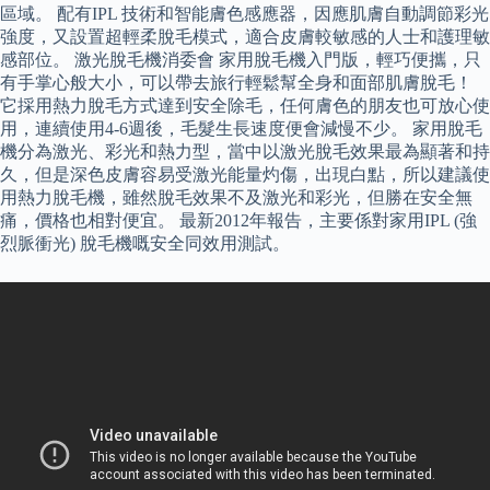
區域。 配有IPL 技術和智能膚色感應器，因應肌膚自動調節彩光
強度，又設置超輕柔脫毛模式，適合皮膚較敏感的人士和護理敏
感部位。 激光脫毛機消委會 家用脫毛機入門版，輕巧便攜，只
有手掌心般大小，可以帶去旅行輕鬆幫全身和面部肌膚脫毛！
它採用熱力脫毛方式達到安全除毛，任何膚色的朋友也可放心使
用，連續使用4-6週後，毛髮生長速度便會減慢不少。 家用脫毛
機分為激光、彩光和熱力型，當中以激光脫毛效果最為顯著和持
久，但是深色皮膚容易受激光能量灼傷，出現白點，所以建議使
用熱力脫毛機，雖然脫毛效果不及激光和彩光，但勝在安全無
痛，價格也相對便宜。 最新2012年報告，主要係對家用IPL (強
烈脈衝光) 脫毛機嘅安全同效用測試。