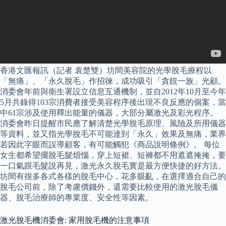
香港文匯報訊（記者 袁楚雙）坊間美容院的光學脫毛療程以
「無痛」、「永久脫毛」作招徠，成功吸引「貪靚一族」光顧。
消委會年前與衛生署設立信息互通機制，並自2012年10月至今年
5月共錄得103宗消費者接受美容程序後出現不良反應的個案，當
中61宗涉及使用釋出能量的儀器，大部分屬激光及彩光程序。
消委會昨日提醒市民應了解清楚光學脫毛原理、風險及所用儀器
等資料，並又指光學脫毛不可能達到「永久」效果及無痛，業界
若因此字眼而誤導顧客，有可能觸犯《商品說明條例》。 每位
女生都希望擺脫毛髮煩惱，穿上短裙、短褲都不用遮遮掩掩，要
一口氣跟毛髮說再見，激光永久脫毛實是最方便快捷的好方法。
坊間有很多各式各樣的脫毛中心，花多眼亂，在選擇適合自己的
脫毛公司前，除了考慮價錢外，還需要比較使用的激光脫毛儀
器、脫毛治療師的專業度、安全性等因素。
激光脫毛機消委會: 家用脫毛機的注意事項