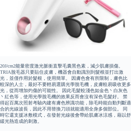
20J/cm2能量密度激光脈衝直擊毛囊黑色素，減少肌膚損傷。
TRIA脫毛器只要貼住皮膚，機器會自動識別到髮根並打出激
光，並僅作用於髮根，使用簡單。 因膚色會有所限制，膚色比
較深的人士，最好不要輕易選購光學脫毛機，皮膚較易吸收更多
光，從而增加灼傷的可能性。 因此毛髮較淺色如金色丶白灰色
丶紅色等，使用光學脫毛機的效果反而會沒有深色毛髮好。 禁
得起百萬次照射考驗內建有膚色辨識功能，除毛時能自動判斷適
合的光線波長，因此不用替換刀頭就能適用全身多個部位。 同
時它還支援冰敷模式，在發射光線後會帶給肌膚冰涼感，藉以舒
緩光熱造成的刺激。