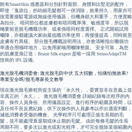
附有SmartSkin 感應器和分別針對面部、身體和比堅尼的配件，
即使「鬼祟位」的幼細毛髮都可一併消除，效果持久，用家亦可
按需要接駁電源或無線使用儀器，但機身頗大和重手，方便度略
為扣分。 唔同部位都皮膚都有唔同嘅厚薄、敏感度等，所以我
哋要留意脫毛機嘅功率、或者係唔同程度選擇。 正式開箱試用
嗰陣，亦都建議大家由最低嘅功率使用，再慢慢提高，同時留意
皮膚有冇異樣。 部分脫毛機嘅說明用法，亦會清晰指出嗰個功
率適合用喺咩地方，以免用家喺用嗰陣整親。 安全可靠，為您
的肌膚度身訂造：Braun Silk-expert 是唯一採用 SensoAdaptTM
技術的 IPL 設備。
激光脫毛機消委會: 激光脫毛防中伏 五大招數，怕痛怕無效果?
專業安全嗎?脫毛專家長文教學
現在激光脫毛療程所提主張的「永久性」，委實並非在意義上並
非真正的「永久」。 激光脫毛機消委會 詳細紀錄每次程序的內
容、操作人員身份、所用儀器設定、進行程序的範圍及時間，以
及任何不良反應紀錄，供下次操作的人員參考以作出適當判斷，
減低消費者受傷的機會。 光學程序只可處理正值生長期的毛
髮，並不能處理衰退期或休止期的毛髮。 由於每條毛髮的生長
周期不同，要多次以激光或彩光程序，才可完全脫除某個範圍內