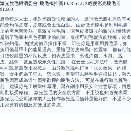
激光脫毛機消委會: 脫毛機推薦10. Rio LUX輕便彩光脫毛器
$1,680
膚色較深人士，和對光感受性較強的人，進行激光脫毛療程有可
能會灼傷皮膚，皮膚或會出現白點。 由於激光脫毛是利用毛囊
上的黑色素吸熱，當激光脫毛時，深色皮膚吸收的激光能量遠遠
超過了毛囊中黑色素吸收的能量，最後可能毛髮沒能脫掉，皮膚
卻被灼傷。 如激光儀器操作不當，即使你是用家用脫毛器，如
所用儀器釋出的能量過高、重複照射皮膚局部位置等，都有可能
引致較嚴重的不良反應，如表皮受損、出現灼傷、水泡、 脫
皮、結焦，甚至造成永久性疤痕。 在云云脫毛方法中，激光脫
毛可說是最受用家歡迎，由於激光脫毛打著「永久效果」的旗
號，女生們為了可以一勞永逸，希望可以將毛毛連根拔起，激光
脫毛因而成為近年廣受歡迎的脫毛方法。 可是在進行激光脫毛
前，建議你先了解當中原理、潛在副作用及安全注意事項，切忌
胡亂接受療程。 激光脫毛的安全度方面，不用說也知道去專業
激光脫毛公司讓專業人士操作激光脫毛儀器是最好的，不過不少
用家會有價錢及方便度的考慮。