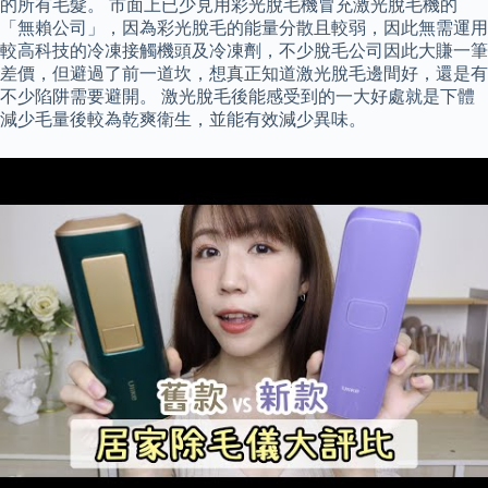
的所有毛髮。 市面上已少見用彩光脫毛機冒充激光脫毛機的
「無賴公司」，因為彩光脫毛的能量分散且較弱，因此無需運用
較高科技的冷凍接觸機頭及冷凍劑，不少脫毛公司因此大賺一筆
差價，但避過了前一道坎，想真正知道激光脫毛邊間好，還是有
不少陷阱需要避開。 激光脫毛後能感受到的一大好處就是下體
減少毛量後較為乾爽衛生，並能有效減少異味。