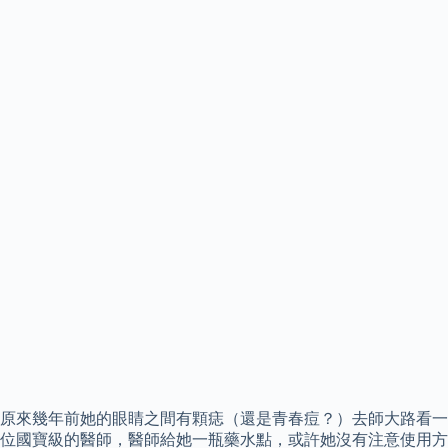
原來幾年前她的眼睛之間有顆痣（還是青春痘？）去師大路看一
位國寶級的醫師，醫師給她一瓶藥水點，或許她沒有注意使用方