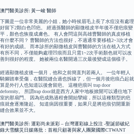
澳門醫美診所: 黃一峻 醫師
下圖是一位非常美麗的小姐，她小時候眉毛上長了水痘沒有處理
好留下2顆白色凹疤。 經過孫醫師的顯微植皮半年後不僅疤痕變
平，顏色也恢復成膚色。 有人會問這與高雄曹醫師的真皮移植
有什麼不同？ 曹醫師的方法也很好，不過通常要移植2~3次才會
有好的成績。 而本診所的顯微植皮與曹醫師的方法在植入方式
有所不同，不僅能夠處理凹痕而且只需1~2次手術顏色就可以改
善到很好的程度。 她被兩位名醫開過三次最後變成這個樣子。
經過顯微植皮後一個月，他和之前簡直判若兩人。 一位年輕人
騎腳踏車受傷，在醫院縫合過也拆線了，但一個月後疤痕凸起就
算是外行人也知道以後會留疤。 這種疤痕叫 trap door
deformity。 所謂trap door就是西方人家中地板掀開可以通往地下
室的那扇門。 因為疤成熟過程會開始攣縮，所以這種類型的疤
痕就會逐漸隆起。 知道病因很重要，如果只是將疤痕切開重新
縫合效果並不大。
澳門醫美診所: 運彩尚未派彩 – 台灣運彩線上投注 -聖誕節破紀
錄大雪釀災日媒痛批：首相只顧著與家人團聚國際CTWANT