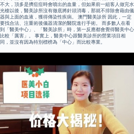
不大，頂多是擠痘痘時會噴出的血量，但如果前一組客人做完水
光槍以後，醫美診所沒有徹底將針頭消毒，那就不排除會藉由儀
器與上面的血液，獲得傳染性疾病。 澳門醫美診所 因此，一定
要找合法、注重術後儀器清潔的醫院進行手術。 而多數人在看
到「醫美中心」、「醫美診所」時，第一反應都會覺得醫美中心
比較「厲害」。 事實上，醫美中心跟醫美診所的營業項目相
同，並沒有因為特別標榜為「中心」而比較專業。