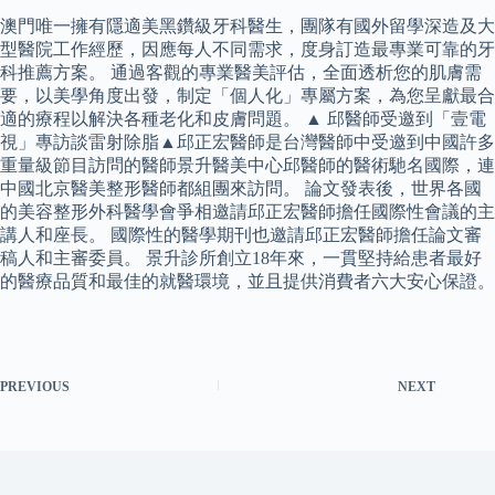
澳門唯一擁有隱適美黑鑽級牙科醫生，團隊有國外留學深造及大
型醫院工作經歷，因應每人不同需求，度身訂造最專業可靠的牙
科推薦方案。 通過客觀的專業醫美評估，全面透析您的肌膚需
要，以美學角度出發，制定「個人化」專屬方案，為您呈獻最合
適的療程以解決各種老化和皮膚問題。 ▲ 邱醫師受邀到「壹電
視」專訪談雷射除脂▲邱正宏醫師是台灣醫師中受邀到中國許多
重量級節目訪問的醫師景升醫美中心邱醫師的醫術馳名國際，連
中國北京醫美整形醫師都組團來訪問。 論文發表後，世界各國
的美容整形外科醫學會爭相邀請邱正宏醫師擔任國際性會議的主
講人和座長。 國際性的醫學期刊也邀請邱正宏醫師擔任論文審
稿人和主審委員。 景升診所創立18年來，一貫堅持給患者最好
的醫療品質和最佳的就醫環境，並且提供消費者六大安心保證。
PREVIOUS
NEXT