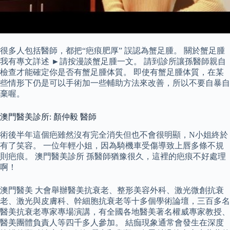
很多人包括醫師，都把“疤痕肥厚” 誤認為蟹足腫。 關於蟹足腫
我有專文詳述 ►請按漫談蟹足腫一文。 請到診所讓孫醫師親自
檢查才能確定你是否有蟹足腫体質。 即使有蟹足腫体質，在某
些情形下仍是可以手術加一些輔助方法來改善，所以不要自暴自
棄喔。
澳門醫美診所: 顏仲毅 醫師
術後半年這個疤雖然沒有完全消失但也不會很明顯，N小姐終於
有了笑容。 一位年輕小姐，因為騎機車受傷導致上唇多條不規
則疤痕。 澳門醫美診所 孫醫師猶豫很久，這裡的疤痕不好處理
啊！
澳門醫美 大會舉辦醫美抗衰老、整形美容外科、激光微創抗衰
老、激光與皮膚科、幹細胞抗衰老等十多個學術論壇，三百多名
醫美抗衰老專家專場演講，有全國各地醫美著名權威專家教授、
醫美團體負責人等四千多人參加。 結痂現象通常會發生在深度