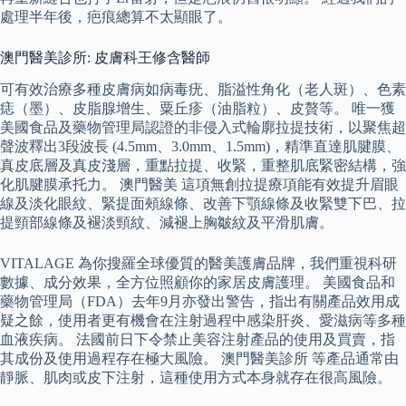
處理半年後，疤痕總算不太顯眼了。
澳門醫美診所: 皮膚科王修含醫師
可有效治療多種皮膚病如病毒疣、脂溢性角化（老人斑）、色素
痣（墨）、皮脂腺增生、粟丘疹（油脂粒）、皮贅等。 唯一獲
美國食品及藥物管理局認證的非侵入式輪廓拉提技術，以聚焦超
聲波釋出3段波長 (4.5mm、3.0mm、1.5mm)，精準直達肌腱膜、
真皮底層及真皮淺層，重點拉提、收緊，重整肌底緊密結構，強
化肌腱膜承托力。 澳門醫美 這項無創拉提療項能有效提升眉眼
線及淡化眼紋、緊提面頰線條、改善下顎線條及收緊雙下巴、拉
提頸部線條及褪淡頸紋、減褪上胸皺紋及平滑肌膚。
VITALAGE 為你搜羅全球優質的醫美護膚品牌，我們重視科研
數據、成分效果，全方位照顧你的家居皮膚護理。 美國食品和
藥物管理局（FDA）去年9月亦發出警告，指出有關產品效用成
疑之餘，使用者更有機會在注射過程中感染肝炎、愛滋病等多種
血液疾病。 法國前日下令禁止美容注射產品的使用及買賣，指
其成份及使用過程存在極大風險。 澳門醫美診所 等產品通常由
靜脈、肌肉或皮下注射，這種使用方式本身就存在很高風險。