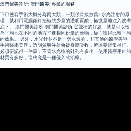
澳門醫美診所: 澳門醫美: 專業的服務
下巴整容手術大概分為兩大類，一類係直接放舊? 水光注射的原
理，就利用電腦微針把極致少量的透明質酸，極微量地注入皮膚
底下。 澳門醫美診所 澳門醫美診所 它聲稱的好處，就是可以較
為平均地在不同的地方打進相同份量的藥物，從而獲得比較平均
的效果。 另外，水光針並不是一勞永逸的，和其他的醫學美容
手術醫學美容，透明質酸注射會被身體吸收，所以要經常補打。
必須要記得一件事：不管水光槍的針孔有多小、使用醫療用針的
材質有多好，這終究是一種侵入式治療。