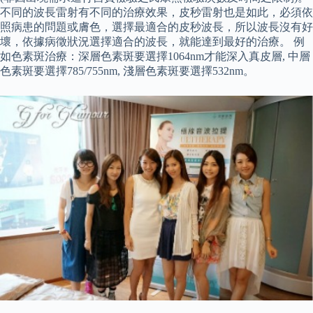
不同的波長雷射有不同的治療效果，皮秒雷射也是如此，必須依
照病患的問題或膚色，選擇最適合的皮秒波長，所以波長沒有好
壞，依據病徵狀況選擇適合的波長，就能達到最好的治療。 例
如色素斑治療：深層色素斑要選擇1064nm才能深入真皮層, 中層
色素斑要選擇785/755nm, 淺層色素斑要選擇532nm。