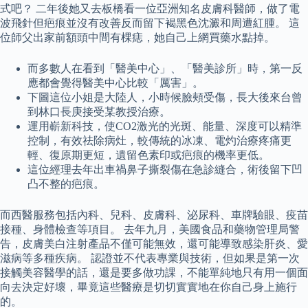
式吧？ 二年後她又去板橋看一位亞洲知名皮膚科醫師，做了電
波飛針但疤痕並沒有改善反而留下褐黑色沈澱和周遭紅腫。 這
位師父出家前額頭中間有棵痣，她自己上網買藥水點掉。
而多數人在看到「醫美中心」、「醫美診所」時，第一反
應都會覺得醫美中心比較「厲害」。
下圖這位小姐是大陸人，小時候臉頰受傷，長大後來台曾
到林口長庚接受某教授治療。
運用嶄新科技，使CO2激光的光斑、能量、深度可以精準
控制，有效祛除病灶，較傳統的冰凍、電灼治療疼痛更
輕、復原期更短，遺留色素印或疤痕的機率更低。
這位經理去年出車禍鼻子撕裂傷在急診縫合，術後留下凹
凸不整的疤痕。
而西醫服務包括內科、兒科、皮膚科、泌尿科、車牌驗眼、疫苗
接種、身體檢查等項目。 去年九月，美國食品和藥物管理局警
告，皮膚美白注射產品不僅可能無效，還可能導致感染肝炎、愛
滋病等多種疾病。 認證並不代表專業與技術，但如果是第一次
接觸美容醫學的話，還是要多做功課，不能單純地只有用一個面
向去決定好壞，畢竟這些醫療是切切實實地在你自己身上施行
的。