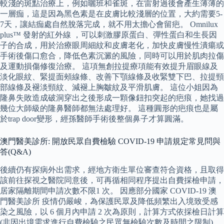
較淺的斑點治療上，例如曬班和雀斑，在雷射過後會產生薄薄的
一層痂，這是因為黑色素是在皮膚比較淺層的位置，大約需要5-
7天，讓結痂處自然脫落完成，就不用太擔心會留疤。 Omnilux
plus™ 發射的紅外線 ，可以刺激膠原蛋白、彈性蛋白和生長因
子的合成，用於治療眼周細紋和皮膚老化，加快皮膚慢性潰瘍或
手術後傷口愈合，降低色素沉澱的風險，同時可以用於肌肉拉傷
及運動損傷修復治療。 這項無創拉提療項能有效提升眉眼線及
淡化眼紋、緊提面頰線條、改善下顎線條及收緊雙下巴、拉提頸
部線條及褪淡頸紋、減褪上胸皺紋及平滑肌膚。 這位小姐因為
隆鼻失敗造成破洞穿出之後形成一顆像鈕扣突起的疤痕，她找過
幾位大師級的隆鼻醫師都無法處理好。 這種圓形的疤痕也是屬
於trap door變形，經孫醫師手術後整個鼻子才算圓滿。
澳門醫美診所: 開放民眾自費檢驗 COVID-19 申請規定常見問與
答(Q&A)
後續仍有探病外出需求，經地方衛生單位審查符合資格，且取得
該前往探視之醫院同意後，可再循相同程序提出自費採檢申請，
居家隔離期間申請次數不限1 次。 因應部分國家 COVID-19 澳
門醫美診所 疫情仍嚴峻，為保護民眾及降低頻繁出入境致受感
染之風險，以 6 個月內申請 2 次為原則，計算方式依採檢日計算
(非因出境需求進行自費檢驗之民眾無檢驗次數及時間之限制)。