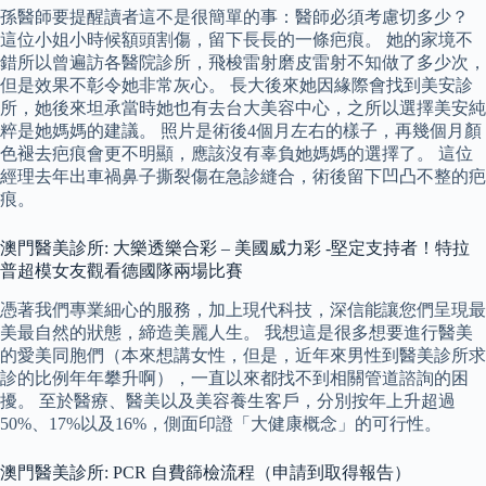
孫醫師要提醒讀者這不是很簡單的事：醫師必須考慮切多少？
這位小姐小時候額頭割傷，留下長長的一條疤痕。 她的家境不
錯所以曾遍訪各醫院診所，飛梭雷射磨皮雷射不知做了多少次，
但是效果不彰令她非常灰心。 長大後來她因緣際會找到美安診
所，她後來坦承當時她也有去台大美容中心，之所以選擇美安純
粹是她媽媽的建議。 照片是術後4個月左右的樣子，再幾個月顏
色褪去疤痕會更不明顯，應該沒有辜負她媽媽的選擇了。 這位
經理去年出車禍鼻子撕裂傷在急診縫合，術後留下凹凸不整的疤
痕。
澳門醫美診所: 大樂透樂合彩 – 美國威力彩 -堅定支持者！特拉
普超模女友觀看德國隊兩場比賽
憑著我們專業細心的服務，加上現代科技，深信能讓您們呈現最
美最自然的狀態，締造美麗人生。 我想這是很多想要進行醫美
的愛美同胞們（本來想講女性，但是，近年來男性到醫美診所求
診的比例年年攀升啊），一直以來都找不到相關管道諮詢的困
擾。 至於醫療、醫美以及美容養生客戶，分別按年上升超過
50%、17%以及16%，側面印證「大健康概念」的可行性。
澳門醫美診所: PCR 自費篩檢流程（申請到取得報告）