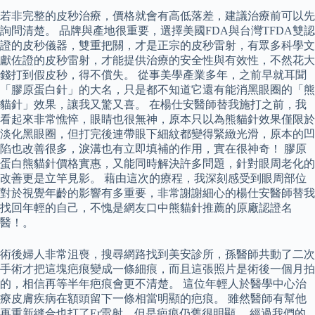
若非完整的皮秒治療，價格就會有高低落差，建議治療前可以先
詢問清楚。 品牌與產地很重要，選擇美國FDA與台灣TFDA雙認
證的皮秒儀器，雙重把關，才是正宗的皮秒雷射，有眾多科學文
獻佐證的皮秒雷射，才能提供治療的安全性與有效性，不然花大
錢打到假皮秒，得不償失。 從事美學產業多年，之前早就耳聞
「膠原蛋白針」的大名，只是都不知道它還有能消黑眼圈的「熊
貓針」效果，讓我又驚又喜。 在楊仕安醫師替我施打之前，我
看起來非常憔悴，眼睛也很無神，原本只以為熊貓針效果僅限於
淡化黑眼圈，但打完後連帶眼下細紋都變得緊緻光滑，原本的凹
陷也改善很多，淚溝也有立即填補的作用，實在很神奇！ 膠原
蛋白熊貓針價格實惠，又能同時解決許多問題，針對眼周老化的
改善更是立竿見影。 藉由這次的療程，我深刻感受到眼周部位
對於視覺年齡的影響有多重要，非常謝謝細心的楊仕安醫師替我
找回年輕的自己，不愧是網友口中熊貓針推薦的原廠認證名
醫！。
術後婦人非常沮喪，搜尋網路找到美安診所，孫醫師共動了二次
手術才把這塊疤痕變成一條細痕，而且這張照片是術後一個月拍
的，相信再等半年疤痕會更不清楚。 這位年輕人於醫學中心治
療皮膚疾病在額頭留下一條相當明顯的疤痕。 雖然醫師有幫他
再重新縫合也打了Er雷射，但是疤痕仍舊很明顯。 經過我們的