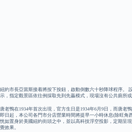
紐約市長亞當斯接着將按下按鈕，啟動倒數六十秒降球程序。 設
示，指定觀景區依往例採取先到先贏模式，現場沒有公共廁所或
唐老鴨在1934年首次出現，官方生日是1934年6月9日，而唐
即日起，本公司各門市分店營業時間將提早一小時休息(除旺角西
恍如置身於美國紐約街頭之中，並以高科技浮空投影，定期呈現
覺效果。