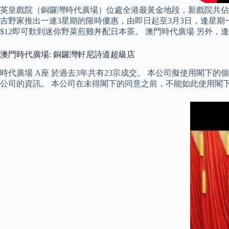
英皇戲院（銅鑼灣時代廣場）位處全港最黃金地段，新戲院共佔三層，
吉野家推出一連3星期的限時優惠，由即日起至3月3日，逢星
$12即可歎到迷你野菜煎雞丼配日本茶。 澳門時代廣場 另外，逢
澳門時代廣場: 銅鑼灣軒尼詩道超級店
時代廣場 A座 於過去3年共有23宗成交。 本公司擬使用閣
公司的資訊。 本公司在未得閣下的同意之前，不能如此使用閣