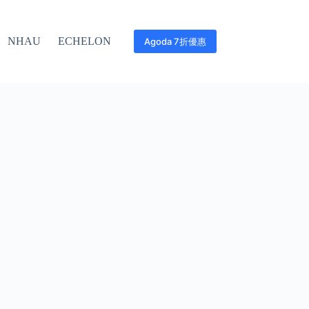
NHAU
ECHELON
Agoda 7折優惠