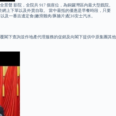
比全景聲 影院，全院共 917 個座位，為銅鑼灣區內最大型戲院。
於網上下單以及外賣自取。 當中最抵的優惠是早餐時段，只要
以及一番吉邊定食(嫩滑雞肉/豚腩片)配16安士汽水。
、回覆閣下查詢並作地產代理服務的促銷及向閣下提供中原集團其他