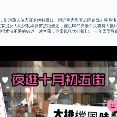
點，街頭藝人使盡渾身解數賺錢，附近商家與百老匯劇院人聲鼎沸
沒有提及人流限制與疫苗接種規定，僅說時代廣場中央將有大批
擠得水洩不通的街道一片空蕩，歡樂氣氛大打折扣。 去年因變異