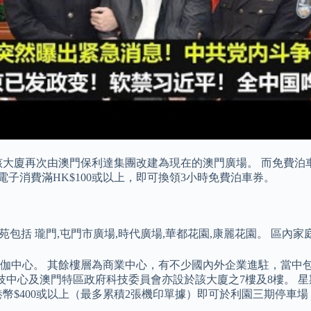
前） 該大廈再次由澳門保利達集團改建為現在的澳門廣場。 而免
子消費滿HK$100或以上，即可換領3小時免費泊車券。
括 瓏門,屯門市廣場,時代廣場,華都花園,康麗花園。 區內家庭住戶
伽中心。 其餘樓層為商業中心，有不少國內外企業進駐，當中包
中心及澳門特區政府科技委員會亦設於該大廈之7樓及8樓。 星期一至
車。 消費港幣$400或以上（最多累積2張機印單據）即可於利園三期