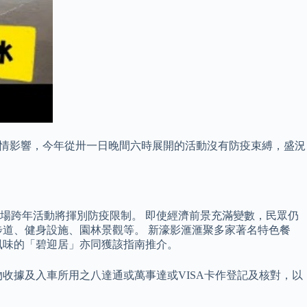
疫情影響，今年從卅一日晚間六時展開的活動沒有防疫束縛，盛況
場跨年活動將揮別防疫限制。 即使經濟前景充滿變數，民眾仍
道、健身設施、園林景觀等。 新濠影滙滙聚多家著名特色餐
風味的「碧迎居」亦同獲該指南推介。
物收據及入車所用之八達通或萬事達或VISA卡作登記及核對，以
。