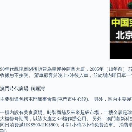
90年代戲院倒閉後拆建為幸運神商業大廈，2005年（18年
收據恕不接受。 駕車顧客於晚上7時後入車，並於場内即日單一電
澳門時代廣場: 銅鑼灣
主要街道包括屯門鄉事會路(屯門市中心段)。 另外，區內主要屋苑包
一樓內設有美食廣場、時裝商舖及來來超級市場，二樓全層是瑜
大樓修葺期間，以該大廈之3-6樓作辦公用。 另外，澳門創新科技
同日消費滿HK$500/HK$800, 可享1小時/2小時免費泊
期）。