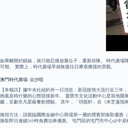
如果離開封鎖線，就只能忍痛放棄位子，重新排隊。 時代廣場
可期。 實際上，時代廣場早就恢復往日摩肩擦踵的景觀。
澳門時代廣場: 尖沙咀
【本報訊】據中央社紐約卅一日消息：新冠疫情大流行近三年，
抱着及時行樂的心態迎接新年。 靈寶市文化活動中心是當地開
廳，呈獻非凡星級餐飲體驗。 其中，「玥龍軒」在《米芝蓮指南
換領方法：請親臨國際金融中心商場第一層的禮賓部換取優惠（分別
換取即日連續3小時免費泊車優惠。 屯門區的屯門市中心@中原樓市