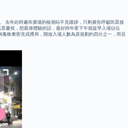
。 去年此時遍布廣場的檢測站不見蹤跡，只剩廣告呼籲民眾接
民眾慶祝，想親身體驗的話，最好跨年夜下午就提早入場佔位
病毒株奧密克戎攪局，開放入場人數為原規劃約四分之一，而且