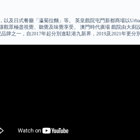
ia），以及日式餐廳「瀛菊拉麵」等。 英皇戲院屯門新都商場以Urban
餐單，讓觀眾極盡視覺、聽覺及味覺享受。 澳門時代廣場 戲院由
牌之一，自2017年起分別進駐港九新界，2019及2021年