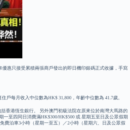
費泊車優惠只接受累積兩張商戶發出的即日機印銀碼正式收據，手寫
每月收入中位數為HK$ 31,800，年齡中位數為 41.7歲。
括香港恆生銀行。 另外澳門初級法院在原來位於南灣大馬路的
四同日消費滿HK$300/HK$500 或 星期五至日及公眾假期
停車場 免費泊車3小時（星期一至五）／2小時（星期六、日及公眾假