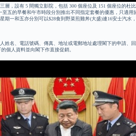
設有 5 間獨立影院，包括 300 個座位及 151 個座位的杜
期一至五的早餐和午市時段分別推出不同指定套餐的優惠，只適用
星期一和五亦分別可以$28食到野菜煎雞丼(大盛)連16安士汽水，
下的個人姓名、電話號碼、傳真、地址或電郵地址處理閣下的申請
下的個人資料並向閣下作直接促銷。