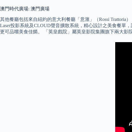
澳門時代廣場: 澳門廣場
其他餐廳包括來自紐約的意大利餐廳「意滙」（Rossi Trattor
Laser投影系統及CLOUD聲音擴散系統，精心設計之美食
更可品嚐美食佳餚。 「英皇戲院」屬英皇影院集團旗下兩大影院品