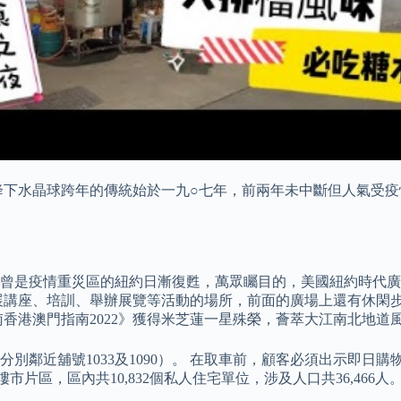
降下水晶球跨年的傳統始於一九○七年，前兩年未中斷但人氣受
曾是疫情重災區的紐約日漸復甦，萬眾矚目的，美國紐約時代廣
展講座、培訓、舉辦展覽等活動的場所，前面的廣場上還有休閑步
香港澳門指南2022》獲得米芝蓮一星殊榮，薈萃大江南北地道
鄰近舖號1033及1090）。 在取車前，顧客必須出示即日購
片區，區內共10,832個私人住宅單位，涉及人口共36,466人