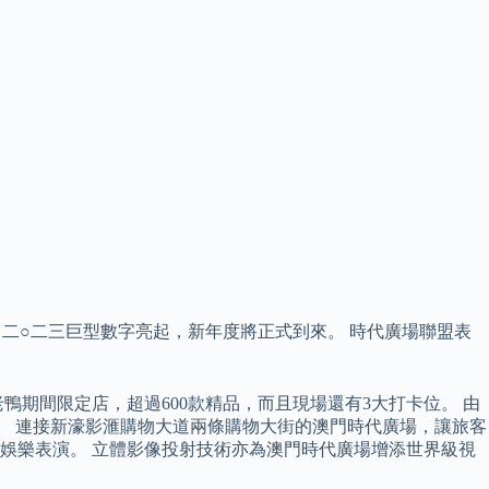
二○二三巨型數字亮起，新年度將正式到來。 時代廣場聯盟表
老鴨期間限定店，超過600款精品，而且現場還有3大打卡位。 由
知。 連接新濠影滙購物大道兩條購物大街的澳門時代廣場，讓旅客
娛樂表演。 立體影像投射技術亦為澳門時代廣場增添世界級視