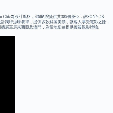
 Chic為設計風格，4間影院提供共385個座位，設SONY 4K
大廚設計獨特滋味餐單，提供多款鮮製美饌，讓客人享受電影之餘，
更分別擴展至馬來西亞及澳門，為當地影迷提供優質觀影體驗。