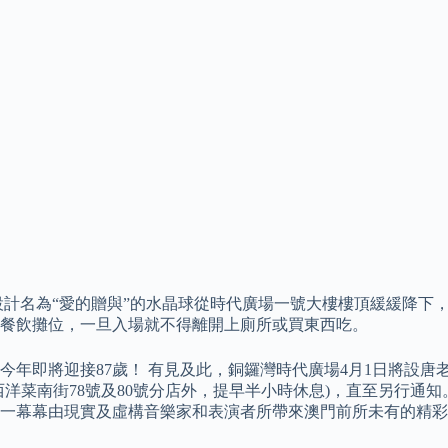
計名為“愛的贈與”的水晶球從時代廣場一號大樓樓頂緩緩降下，
餐飲攤位，一旦入場就不得離開上廁所或買東西吃。
老鴨今年即將迎接87歲！ 有見及此，銅鑼灣時代廣場4月1日將設唐
洋菜南街78號及80號分店外，提早半小時休息)，直至另行通
一幕幕由現實及虛構音樂家和表演者所帶來澳門前所未有的精彩