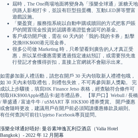
屆時，The One商場地面將變身為「漲樂全球通」派糖天地
供路人影相打卡，並設有巨型扭蛋機、互動LED屏等豐富
遊戲設施。
「樂盈寶」服務指系統以自動申購或贖回的方式把客戶賬
戶的閒置現金投資於認購香港證監會認可的基金。
客戶成功開戶後，需在 60 天內於「我的-我的卡券」點擊
兌換HK$600港元現金券。
很多公司做 Marketing 時，只希望看到廣告的人才真正受
惠，所以某些優惠需要透過指定連結預訂，或需要預先進
行登記才會獲得折扣，直接上官網就不會顯示出來。
如需參加新人禮活動，請您在開戶 30 天內領取新人禮禮包哦，
如 30 天內未領取禮包，則禮包失效，不可再參與新人獎勵。 完
成以上步驟後，填寫HK Finance Jetso 表格，經查驗符合條件可
領取HK$900Apple禮品卡/超市禮品券。 【單戶口】Webull / 長橋
/ 華盛通 / 富途牛牛 / uSMART 享 HK$300 禮券獎賞。 開戶優惠
或會隨時更改，建議用戶在開戶前必須閱讀優惠條款及細則。
有任何查詢可前往Upjetso Facebook專頁提問。
漲樂全球通好唔好: 曼谷素坤逸瓦利亞酒店（Valia Hotel
Bangkok）- 2022 年 12 月開幕