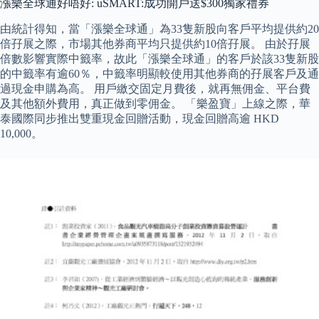
漲樂全球通好唔好: uSMART:成功開戶送$300獨家禮券
由統計得知，當「漲樂全球通」為33隻新股向客戶平均提供約20
倍孖展之際，市場其他券商平均只提供約10倍孖展。 由於孖展
倍數影響實際中籤率，故此「漲樂全球通」的客戶於該33隻新股
的中籤率有逾60％，中籤率明顯較使用其他券商的孖展客戶及通
過現金申購為高。 用戶繳交固定月費後，就再無佣金、平台費
及其他額外費用，真正做到零佣金。 「樂盈寶」上線之際，華
泰國際同步推出雙重現金回贈活動，現金回贈高逾 HKD
10,000。