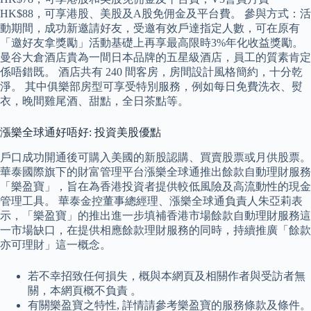
HK$88，可享港股、美股及A股免佣金及平台費。 參與方式：活
動期間，成功新邀請好友，受邀有效戶達指定人數，可在原有
「邀好友拿獎勵」活動基礎上再享最高限時3%年化收益獎勵。
曼谷大倉酒店貴為一間日本品牌的五星級酒店，員工的質素肯定
係唔錯既。 酒店共有 240 間客房，房間設計風格簡約，十分乾
淨。 其中俱樂部房型可享受特別服務，例如每日免費洗衣、熨
衣，晚間雞尾酒、甜點，全日茶點等。
漲樂全球通好唔好: 投資美股優點
戶口成功開通後可購入美國的新股認購、買賣股票或月供股票。
華泰國際旗下的財富管理平台漲樂全球通推出餘款自動理財服務
「樂盈寶」，旨在為香港投資者提供較低風險及高流動性的現金
管理工具。 華泰金控董事總經理、漲樂全球通負責人朱亞莉表
示，「樂盈寶」的推出進一步填補香港市場餘款自動理財服務這
一市場缺口，在提供相應餘款理財服務的同時，持續推廣「餘款
亦可理財」這一概念。
若不幸招致任何損失，概與本網頁及相關作者與受訪者無
關，本網頁概不負責 。
有關樂盈寶之特性, 詳情請參考樂盈寶的服務條款及條件。