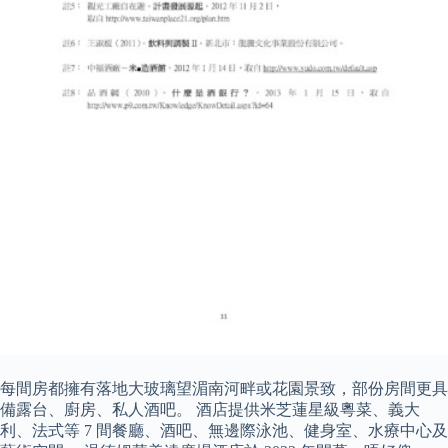
每間房都擁有落地大玻璃望湄南河畔或花園景致，部份房間更具
備露台、廚房、私人酒吧。 酒店提供米芝蓮星級粵菜、義大
利、法式等 7 間餐廳、酒吧、無邊際泳池、健身室、水療中心及