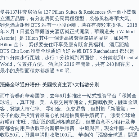
曼谷137柱套房酒店 137 Pillars Suites & Residences 係一個小眾獨
立酒店品牌，有分套房同公寓兩種類型，裝修風格奢華大氣。
雖然酒店距離 BTS 站有一小段距離，勝在有接駁車提供。 2018
年 8 月 1 日曼谷華爾道夫酒店就正式開業，華爾道夫（Waldorf
Astoria）是 Hilton 其中一個走高級奢華路線的品牌，如果有
Hilton 金卡，緊係要去住吓享受應有既會員福利。 酒店距離
BTS Chit Lom 漲樂全球通好唔好 站或 BTS Ratchadamri 都只是
約 5 分鐘步行距離，步行 1 分鐘就到四面佛，3 分鐘就到 Central
World，位置好方便。 酒店於 2016 年開業，共有 248 間客房，
最小的房型面積亦都超過 300 呎。
漲樂全球通好唔好: 美國投資主要3大指數分別
而中資券商華泰國際，去年6月起推出一站式投資平台「漲樂全
球通」，真正港、美、A股交易零佣金，無隱藏收費，砸重金吸
客，冀擴大市佔率。 零佣金、免交易費，但對於「新股黨」一
份子的散戶投資者最關心的就是抽新股手續費了。 漲樂全球通
好唔好 市旺，抽新股的風潮相應熱烈，但要留意不少銀行及券
商都會向用戶收取平台新股手賺費，中籤與否，現金申購一律先
收取50元，孖展申購則收取100元。 華泰的「漲樂全球通」開通