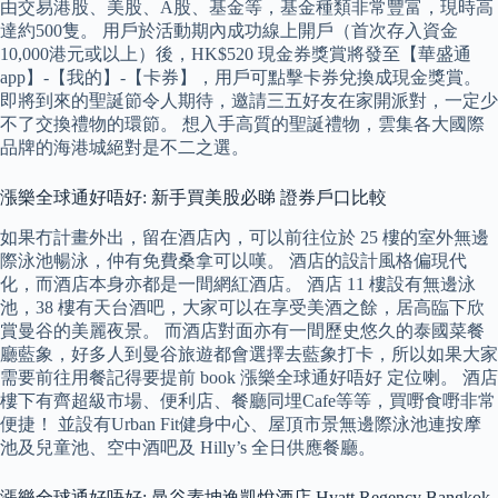
由交易港股、美股、A股、基金等，基金種類非常豐富，現時高
達約500隻。 用戶於活動期內成功線上開戶（首次存入資金
10,000港元或以上）後，HK$520 現金券獎賞將發至【華盛通
app】-【我的】-【卡券】，用戶可點擊卡券兌換成現金獎賞。
即將到來的聖誕節令人期待，邀請三五好友在家開派對，一定少
不了交換禮物的環節。 想入手高質的聖誕禮物，雲集各大國際
品牌的海港城絕對是不二之選。
漲樂全球通好唔好: 新手買美股必睇 證券戶口比較
如果冇計畫外出，留在酒店內，可以前往位於 25 樓的室外無邊
際泳池暢泳，仲有免費桑拿可以嘆。 酒店的設計風格偏現代
化，而酒店本身亦都是一間網紅酒店。 酒店 11 樓設有無邊泳
池，38 樓有天台酒吧，大家可以在享受美酒之餘，居高臨下欣
賞曼谷的美麗夜景。 而酒店對面亦有一間歷史悠久的泰國菜餐
廳藍象，好多人到曼谷旅遊都會選擇去藍象打卡，所以如果大家
需要前往用餐記得要提前 book 漲樂全球通好唔好 定位喇。 酒店
樓下有齊超級市場、便利店、餐廳同埋Cafe等等，買嘢食嘢非常
便捷！ 並設有Urban Fit健身中心、屋頂市景無邊際泳池連按摩
池及兒童池、空中酒吧及 Hilly’s 全日供應餐廳。
漲樂全球通好唔好: 曼谷素坤逸凱悅酒店 Hyatt Regency Bangkok