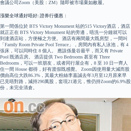
會議公司Zoom（美股：ZM）隨即被市場棄如敝履。
漲樂全球通好唔好: 證券行優惠：
第一間係位於 BTS Victory Monument 站的515 Victory酒店，酒店
就正正在 BTS Victory Monument 站的旁邊，唔洗一分鐘就可以
到達酒店站，方便極之方便。 酒店有兩間最大既房型，一間叫
「Family Room Private Pool Terrace」，房間內有私人泳池，有 4
張床，可以同時住 8 個人。 應該係曼谷最平，而又有 Private
Pool 既酒店房。 酒店提供 Two Bedrooms 甚至有 Three
Bedrooms，可以一班朋友，或者同行屋企有，8 至 10 日一齊人
住一間 House 都得，好有渡假既感覺。 Zoom因使用量大減而股
價由高位大跌86.3%，其最大粉絲李嘉誠去年3月至12月原來早
已見唔對路，減持290萬股，套現21港元，惟仍持Zoom的6.9%股
份，未完全清倉。