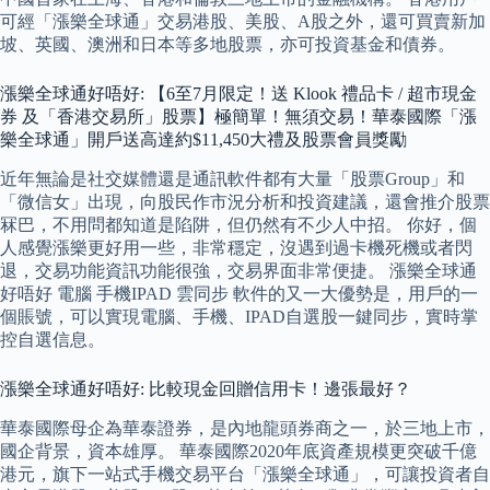
可經「漲樂全球通」交易港股、美股、A股之外，還可買賣新加
坡、英國、澳洲和日本等多地股票，亦可投資基金和債券。
漲樂全球通好唔好: 【6至7月限定！送 Klook 禮品卡 / 超市現金
券 及「香港交易所」股票】極簡單！無須交易！華泰國際「漲
樂全球通」開戶送高達約$11,450大禮及股票會員獎勵
近年無論是社交媒體還是通訊軟件都有大量「股票Group」和
「微信女」出現，向股民作市況分析和投資建議，還會推介股票
冧巴，不用問都知道是陷阱，但仍然有不少人中招。 你好，個
人感覺漲樂更好用一些，非常穩定，沒遇到過卡機死機或者閃
退，交易功能資訊功能很強，交易界面非常便捷。 漲樂全球通
好唔好 電腦 手機IPAD 雲同步 軟件的又一大優勢是，用戶的一
個賬號，可以實現電腦、手機、IPAD自選股一鍵同步，實時掌
控自選信息。
漲樂全球通好唔好: 比較現金回贈信用卡！邊張最好？
華泰國際母企為華泰證券，是內地龍頭券商之一，於三地上市，
國企背景，資本雄厚。 華泰國際2020年底資產規模更突破千億
港元，旗下一站式手機交易平台「漲樂全球通」，可讓投資者自