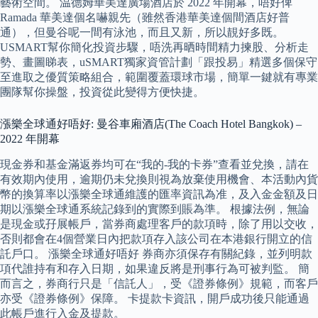
藝術空間。 温德姆華美達廣場酒店於 2022 年開幕，唔好俾
Ramada 華美達個名嚇親先（雖然香港華美達個間酒店好普
通），但曼谷呢一間有泳池，而且又新，所以靚好多既。
USMART幫你簡化投資步驟，唔洗再晒時間精力揀股、分析走
勢、畫圖睇表，uSMART獨家資管計劃「跟投易」精選多個保守
至進取之優質策略組合，範圍覆蓋環球市場，簡單一鍵就有專業
團隊幫你操盤，投資從此變得方便快捷。
漲樂全球通好唔好: 曼谷車廂酒店(The Coach Hotel Bangkok) –
2022 年開幕
現金券和基金滿返券均可在“我的-我的卡券”查看並兌換，請在
有效期內使用，逾期仍未兌換則視為放棄使用機會、本活動內貨
幣的換算率以漲樂全球通維護的匯率資訊為准，及入金金額及日
期以漲樂全球通系統記錄到的實際到賬為準。 根據法例，無論
是現金或孖展帳戶，當券商處理客戶的款項時，除了用以交收，
否則都會在4個營業日內把款項存入該公司在本港銀行開立的信
託戶口。 漲樂全球通好唔好 券商亦須保存有關紀錄，並列明款
項代誰持有和存入日期，如果違反將是刑事行為可被判監。 簡
而言之，券商行只是「信託人」，受《證券條例》規範，而客戶
亦受《證券條例》保障。 卡提款卡資訊，開戶成功後只能通過
此帳戶進行入金及提款。