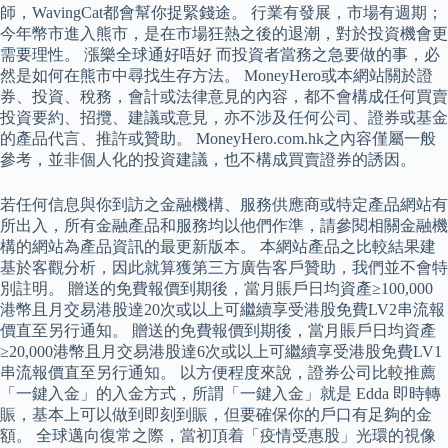
師，WavingCat都會幫你捉緊錢途。 行業有發展，市場有週期；
今年幣市進入熊市，是在市場狂熱之後的退潮，對於投資機會更
需要理性。 漲樂全球通好唔好 而投資者當務之急要做的事，必
然是如何在熊市中尋找生存方法。 MoneyHero或本網站關於證
券、投資、稅務，會計或法律意見的內容，都不會構成任何買賣
投資要約、招攬、建議或意見，亦不涉及任何公司、證券或基金
的產品代言、推許或贊助。 MoneyHero.com.hk之內容僅屬一般
參考，並非個人化的投資建議，也不構成買賣證券的誘因。
若任何信息與你到訪之金融機構、服務供應商或特定產品網站有
所出入，所有金融產品和服務均以他們作準，請參閱相關金融機
構的網站為產品資訊的最更新版本。 本網站產品之比較結果建
基於客觀分析，因此就算獲第三方廣告客戶贊助，我們並不會特
別註明。 贈送的免費報價到期後，當月賬戶日均資產≥100,000
港幣且月交易港股達20次或以上可繼續享受港股免費LV2串流報
價直至另行通知。 贈送的免費報價到期後，當月賬戶日均資產
≥20,000港幣且月交易港股達6次或以上可繼續享受港股免費LV1
串流報價直至另行通知。 以方便程度來說，證券公司比較推薦
「一鍵入金」的入金方式，所謂「一鍵入金」就是 Edda 即時轉
賑，基本上可以做到即刻到賑，但要確保你的戶口有足夠的金
額。 全球邁向復常之際，當初頂着「疫情受惠股」光環的視像