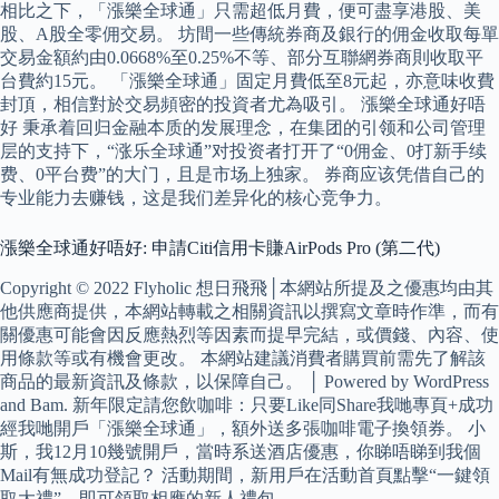
相比之下，「漲樂全球通」只需超低月費，便可盡享港股、美
股、A股全零佣交易。 坊間一些傳統券商及銀行的佣金收取每單
交易金額約由0.0668%至0.25%不等、部分互聯網券商則收取平
台費約15元。 「漲樂全球通」固定月費低至8元起，亦意味收費
封頂，相信對於交易頻密的投資者尤為吸引。 漲樂全球通好唔
好 秉承着回归金融本质的发展理念，在集团的引领和公司管理
层的支持下，“涨乐全球通”对投资者打开了“0佣金、0打新手续
费、0平台费”的大门，且是市场上独家。 券商应该凭借自己的
专业能力去赚钱，这是我们差异化的核心竞争力。
漲樂全球通好唔好: 申請Citi信用卡賺AirPods Pro (第二代)
Copyright © 2022 Flyholic 想日飛飛│本網站所提及之優惠均由其
他供應商提供，本網站轉載之相關資訊以撰寫文章時作準，而有
關優惠可能會因反應熱烈等因素而提早完結，或價錢、內容、使
用條款等或有機會更改。 本網站建議消費者購買前需先了解該
商品的最新資訊及條款，以保障自己。 │ Powered by WordPress
and Bam. 新年限定請您飲咖啡：只要Like同Share我哋專頁+成功
經我哋開戶「漲樂全球通」，額外送多張咖啡電子換領券。 小
斯，我12月10幾號開戶，當時系送酒店優惠，你睇唔睇到我個
Mail有無成功登記？ 活動期間，新用戶在活動首頁點擊“一鍵領
取大禮”，即可領取相應的新人禮包。