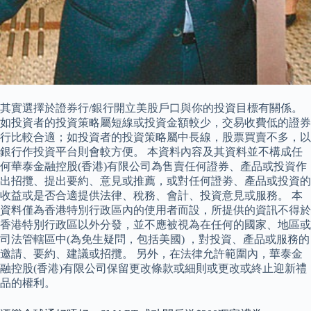
其實選擇於證券行/銀行開立美股戶口與你的投資目標有關係。
如投資者的投資策略屬短線或投資金額較少，交易收費低的證券
行比較合適；如投資者的投資策略屬中長線，股票買賣不多，以
銀行作投資平台則會較方便。 本資料內容及其資料並不構成任
何華泰金融控股(香港)有限公司為售賣任何證券、產品或投資作
出招攬、提出要約、意見或推薦，或對任何證劵、產品或投資的
收益或是否合適提供法律、稅務、會計、投資意見或服務。 本
資料僅為香港特別行政區內的使用者而設，所提供的資訊不得於
香港特別行政區以外分發，並不應被視為在任何的國家、地區或
司法管轄區中(為免生疑問，包括美國) ，對投資、產品或服務的
邀請、要約、建議或招攬。 另外，在法律允許範圍內，華泰金
融控股(香港)有限公司保留更改條款或細則或更改或終止迎新禮
品的權利。