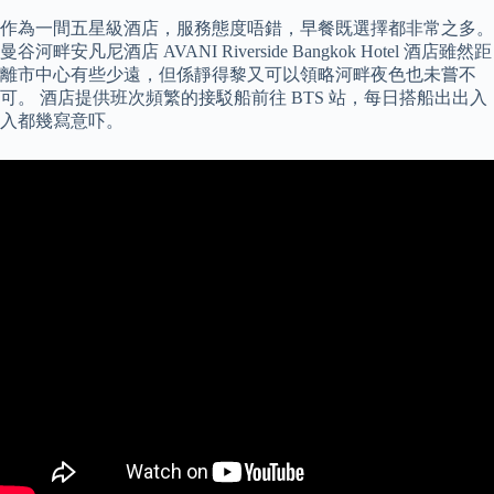
作為一間五星級酒店，服務態度唔錯，早餐既選擇都非常之多。
曼谷河畔安凡尼酒店 AVANI Riverside Bangkok Hotel 酒店雖然距
離市中心有些少遠，但係靜得黎又可以領略河畔夜色也未嘗不
可。 酒店提供班次頻繁的接駁船前往 BTS 站，每日搭船出出入
入都幾寫意吓。