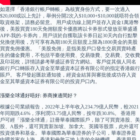
如選擇「香港銀行帳戶轉帳」為核實身份方式，要一次過入
$20,000或以上先計，舉例分開2次入$10,000+$10,000就唔符合領
取資格架，請務必留意。 用戶成功線上開戶並存入資金1萬港幣
後，美股買賣180天免佣額度卡優惠將以卡券形式發放至華盛通
APP-我的-卡券內，用戶須於自獲取該卡券日起30天內自行點擊
兌換使用後，方可享有為期180天且額度上限為1800美金的美股
買賣免佣優惠。 「美股免佣」是指美股戶口發生交易買賣時產
生的傭金費用，不包括平臺使用費、交易徵費、交易費、交收費
及印花稅，詳情請參考華盛証券官方網站。 客戶從其個人同名
銀行戶口轉賬存入資金至華盛資本証券有限公司的指定香港銀行
賬戶。 客戶發起匯款通知後，經資金結算與審批後成功存入資
金至其華盛資本証券有限公司的投資戶口內。
漲樂全球通好唔好: 券商揀邊間好？
根據公司業績報告，2022年上半年收入234.79億人民幣，較2021
年同期跌4.6%，淨利潤53.75億人民幣，按年跌30.8%。 香港用
戶可經「漲樂全球通」註冊華泰國際賬戶，除了可買賣港股、美
股、A股外，還可買賣新加坡、加拿大、英國等股票，此外還可
投資債券和基金。 華泰國際為華泰證券的子公司，華泰證券是
中國首家在上海、香港和倫敦三地上市的金融機構。 香港用戶