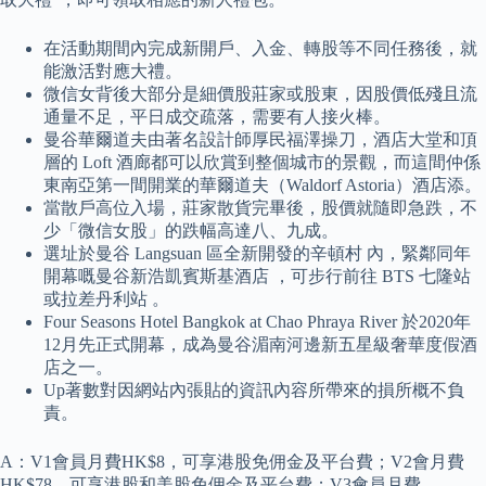
在活動期間內完成新開戶、入金、轉股等不同任務後，就
能激活對應大禮。
微信女背後大部分是細價股莊家或股東，因股價低殘且流
通量不足，平日成交疏落，需要有人接火棒。
曼谷華爾道夫由著名設計師厚民福澤操刀，酒店大堂和頂
層的 Loft 酒廊都可以欣賞到整個城市的景觀，而這間仲係
東南亞第一間開業的華爾道夫（Waldorf Astoria）酒店添。
當散戶高位入場，莊家散貨完畢後，股價就隨即急跌，不
少「微信女股」的跌幅高達八、九成。
選址於曼谷 Langsuan 區全新開發的辛頓村 內，緊鄰同年
開幕嘅曼谷新浩凱賓斯基酒店 ，可步行前往 BTS 七隆站
或拉差丹利站 。
Four Seasons Hotel Bangkok at Chao Phraya River 於2020年
12月先正式開幕，成為曼谷湄南河邊新五星級奢華度假酒
店之一。
Up著數對因網站內張貼的資訊內容所帶來的損所概不負
責。
A：V1會員月費HK$8，可享港股免佣金及平台費；V2會月費
HK$78，可享港股和美股免佣金及平台費；V3會員月費