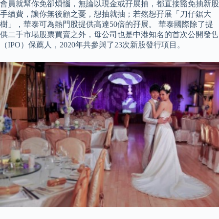
會員就幫你免卻煩惱，無論以現金或孖展抽，都直接豁免抽新股
手續費，讓你無後顧之憂，想抽就抽；若然想孖展「刀仔鋸大
樹」，華泰可為熱門股提供高達50倍的孖展。 華泰國際除了提
供二手市場股票買賣之外，母公司也是中港知名的首次公開發售
（IPO）保薦人，2020年共參與了23次新股發行項目。